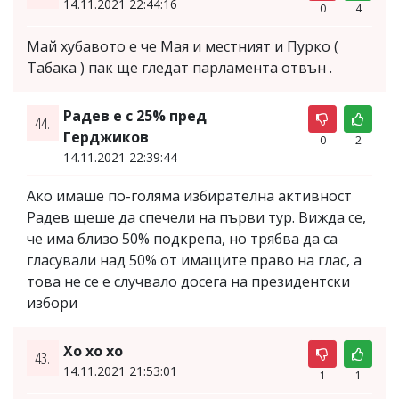
14.11.2021 22:44:16
0
4
Май хубавото е че Мая и местният и Пурко (
Табака ) пак ще гледат парламента отвън .
Радев е с 25% пред
44.
Герджиков
0
2
14.11.2021 22:39:44
Ако имаше по-голяма избирателна активност
Радев щеше да спечели на първи тур. Вижда се,
че има близо 50% подкрепа, но трябва да са
гласували над 50% от имащите право на глас, а
това не се е случвало досега на президентски
избори
Хо хо хо
43.
14.11.2021 21:53:01
1
1