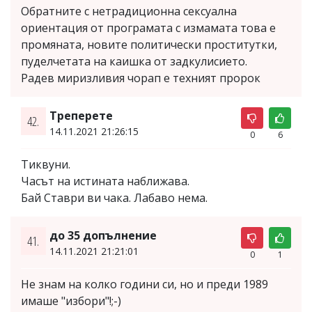
Обратните с нетрадиционна сексуална
ориентация от програмата с измамата това е
промяната, новите политически проститутки,
пуделчетата на каишка от задкулисието.
Радев миризливия чорап е техният пророк
Треперете
42.
14.11.2021 21:26:15
0
6
Тиквуни.
Часът на истината наближава.
Бай Ставри ви чака. Лабаво нема.
до 35 допълнение
41.
14.11.2021 21:21:01
0
1
Не знам на колко години си, но и преди 1989
имаше "избори"!;-)