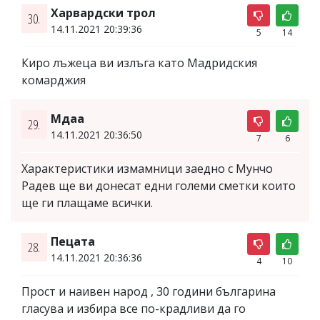
Харвардски трол
30.
14.11.2021 20:39:36
5
14
Киро лъжеца ви излъга като Мадридския
комарджия
Мдаа
29.
14.11.2021 20:36:50
7
6
Характеристики измамници заедно с Мунчо
Радев ще ви донесат едни големи сметки които
ще ги плащаме всички.
Пецата
28.
14.11.2021 20:36:36
4
10
Прост и наивен народ , 30 години българина
гласува и избира все по-крадливи да го