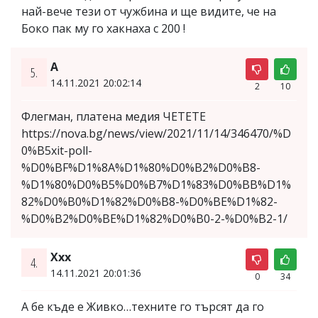
най-вече тези от чужбина и ще видите, че на
Боко пак му го хакнаха с 200 !
А
5.
14.11.2021 20:02:14
2
10
Флегман, платена медия ЧЕТЕТЕ
https://nova.bg/news/view/2021/11/14/346470/%D
0%B5xit-poll-
%D0%BF%D1%8A%D1%80%D0%B2%D0%B8-
%D1%80%D0%B5%D0%B7%D1%83%D0%BB%D1%
82%D0%B0%D1%82%D0%B8-%D0%BE%D1%82-
%D0%B2%D0%BE%D1%82%D0%B0-2-%D0%B2-1/
Xxx
4.
14.11.2021 20:01:36
0
34
А бе къде е Живко…техните го търсят да го