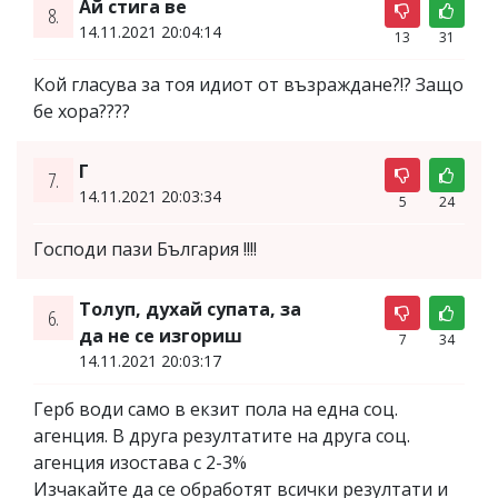
Ай стига ве
8.
14.11.2021 20:04:14
13
31
Кой гласува за тоя идиот от възраждане?!? Защо
бе хора????
Г
7.
14.11.2021 20:03:34
5
24
Господи пази България !!!!
Толуп, духай супата, за
6.
да не се изгориш
7
34
14.11.2021 20:03:17
Герб води само в екзит пола на една соц.
агенция. В друга резултатите на друга соц.
агенция изостава с 2-3%
Изчакайте да се обработят всички резултати и