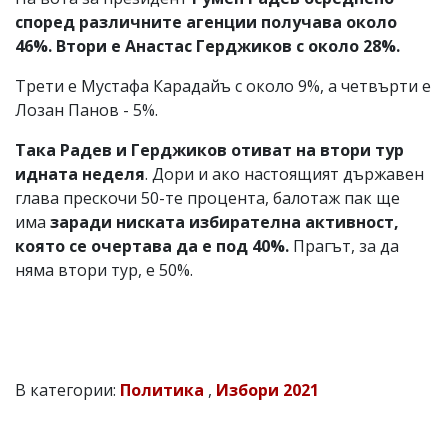
според различните агенции получава около
46%. Втори е Анастас Герджиков с около 28%.
Трети е Мустафа Карадайъ с около 9%, а четвърти е
Лозан Панов - 5%.
Така Радев и Герджиков отиват на втори тур
идната неделя
. Дори и ако настоящият държавен
глава прескочи 50-те процента, балотаж пак ще
има
заради ниската избирателна активност,
която се очертава да е под 40%.
Прагът, за да
няма втори тур, е 50%.
В категории:
Политика
,
Избори 2021