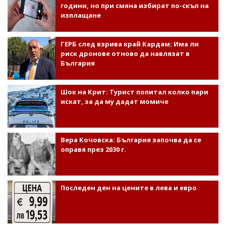
години, но при смяна избират по-скъп на
изплащане
ГЕРБ след взрива край Кардам: Има ли
риск дронове отново да навлязат в
България
Шок на Крит: Турист попитал колко пари
искат, за да му дадат момиче
Вера Кочовска: България започва да се
оправя през 2030 г.
Последен ден на цените в лева и евро