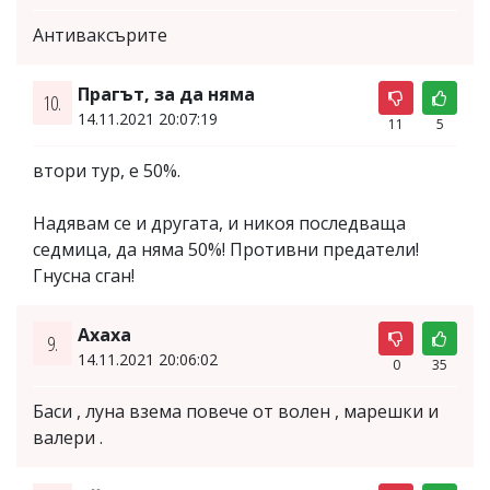
Антиваксърите
Прагът, за да няма
10.
14.11.2021 20:07:19
11
5
втори тур, е 50%.
Надявам се и другата, и никоя последваща
седмица, да няма 50%! Противни предатели!
Гнусна сган!
Ахаха
9.
14.11.2021 20:06:02
0
35
Баси , луна взема повече от волен , марешки и
валери .