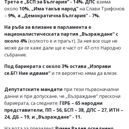
Трета е „БСП за България“ - 14%. ДПС
взима
около
10%, „Има такъв народ“
на Слави Трифонов
–
9%, а „Демократична България“ - 7%.
На ръба за влизане в парламента е
националистическата партия „Възраждане“ с
около 4%
(колкото е и прагът). За нея все още не
може да се каже дали ще е част от 47-ото Народно
събрание.
Под бариерата с около 3% остава „Изправи
се.БГ! Ние идваме“
и тя вероятно няма да влезе.
Депутатските мандати
при тези първоначални
данни и при допускане, че „Възраждане“ прескочи
бариерата, са следните:
ГЕРБ – 65 народни
представители, ПП – 56, БСП – 38, ДПС – 27, ИТН –
24, ДБ – 19, и „Възраждане“ - 11.
На вота за президент
Румен Радев осреднено