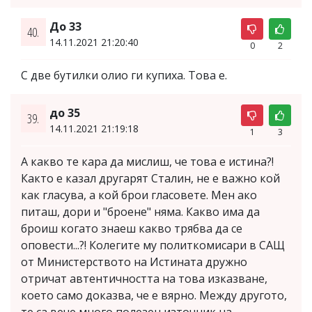
До 33
40.
14.11.2021 21:20:40
0
2
С две бутилки олио ги купиха. Това е.
до 35
39.
14.11.2021 21:19:18
1
3
А какво те кара да мислиш, че това е истина?!
Както е казал другарят Сталин, не е важно кой
как гласува, а кой брои гласовете. Мен ако
питаш, дори и "броене" няма. Какво има да
броиш когато знаеш какво трябва да се
оповести...?! Колегите му политкомисари в САЩ
от Министерството на Истината дружно
отричат автентичността на това изказване,
което само доказва, че е вярно. Между другото,