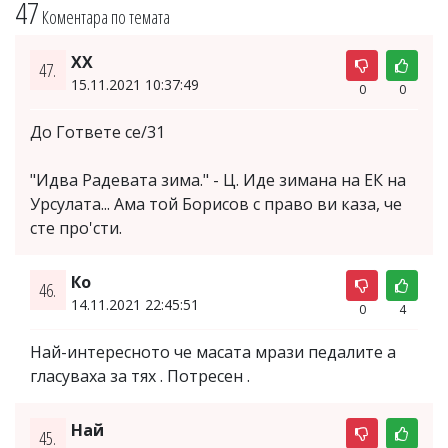
47
Коментара по темата
ХХ
47.
15.11.2021 10:37:49
0
0
До Гответе се/31
"Идва Радевата зима." - Ц. Иде зимана на ЕК на
Урсулата... Ама той Борисов с право ви каза, че
сте про'сти.
Ко
46.
14.11.2021 22:45:51
0
4
Най-интересното че масата мрази педалите а
гласуваха за тях . Потресен .
Най
45.