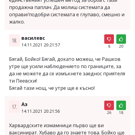
единственият успешен метод за борба с тази
продажна паплач. Да молиш системата да
оправи/подобри системата е глупаво, смешно и
жалко.
василевс
18.
14.11.2021 20:21:57
8
20
Бягай, Бойко! Бягай, докато можеш, че Рашков
утре ще усили наблюдението по границите, за
да не можете да се измъкнете заеднос приятеля
ти Пеевски!
Бягай тази нощ, че утре ще е късно!
Аз
17.
14.11.2021 20:21:56
26
18
Харвардските измамници първо ще ви
ваксинират. Хубаво да го знаете това. Бойко ще