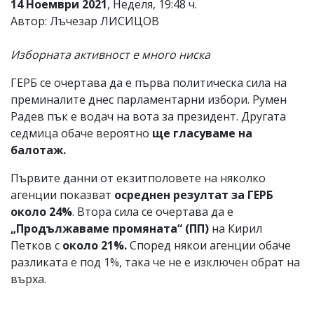
14 Ноември 2021
, Неделя, 19:48 ч.
Автор: Лъчезар ЛИСИЦОВ
Изборната активност е много ниска
ГЕРБ се очертава да е първа политическа сила на
преминалите днес парламентарни избори. Румен
Радев пък е водач на вота за президент. Другата
седмица обаче вероятно
ще гласуваме на
балотаж.
Първите данни от екзитполовете на няколко
агенции показват
осреднен резултат за ГЕРБ
около 24%
. Втора сила се очертава да е
„Продължаваме промяната“ (ПП)
на Кирил
Петков с
около 21%.
Според някои агенции обаче
разликата е под 1%, така че не е изключен обрат на
върха.