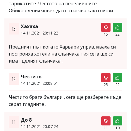
тарикатите. Честото на печелившите.
Обикновения човек да се спасява както може.
Хахаха
13.
14.11.2021 20:11:22
15
22
Предният път когато Харвари управляваха си
построиха хотели на слънчака тия сега ще си
имат целият слънчака .
Честито
12.
14.11.2021 20:08:51
25
22
Честито братя българи , сега ще разберете къде
серат гладните .
До 8
11.
14.11.2021 20:07:24
11
10