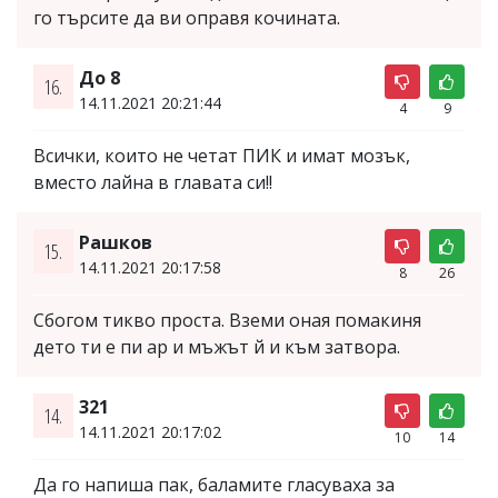
го търсите да ви оправя кочината.
До 8
16.
14.11.2021 20:21:44
4
9
Всички, които не четат ПИК и имат мозък,
вместо лайна в главата си!!
Рашков
15.
14.11.2021 20:17:58
8
26
Сбогом тикво проста. Вземи оная помакиня
дето ти е пи ар и мъжът й и към затвора.
321
14.
14.11.2021 20:17:02
10
14
Да го напиша пак, баламите гласуваха за