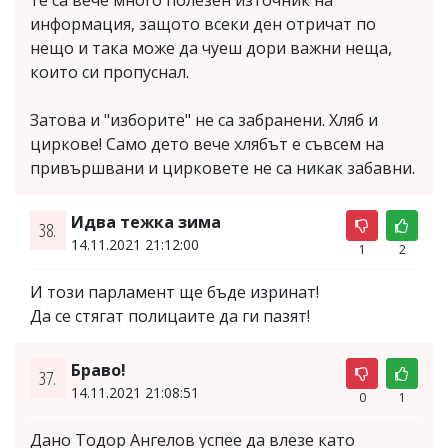
те са вече много полезен източник на
информация, защото всеки ден отричат по
нещо и така може да чуеш дори важни неща,
които си пропуснал.
Затова и "изборите" не са забранени. Хляб и
циркове! Само дето вече хлябът е съвсем на
привършвани и цирковете не са никак забавни.
Идва тежка зима
38.
14.11.2021 21:12:00
1
2
И този парламент ще бъде изринат!
Да се стягат полицаите да ги пазят!
Браво!
37.
14.11.2021 21:08:51
0
1
Дано Тодор Ангелов успее да влезе като