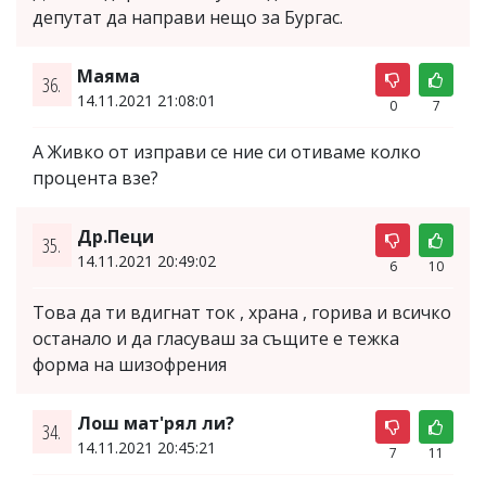
депутат да направи нещо за Бургас.
Маяма
36.
14.11.2021 21:08:01
0
7
А Живко от изправи се ние си отиваме колко
процента взе?
Др.Пеци
35.
14.11.2021 20:49:02
6
10
Това да ти вдигнат ток , храна , горива и всичко
останало и да гласуваш за същите е тежка
форма на шизофрения
Лош мат'рял ли?
34.
14.11.2021 20:45:21
7
11