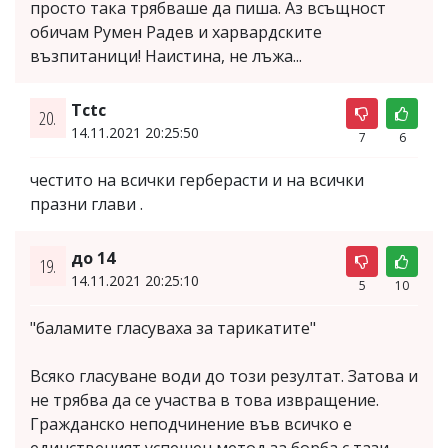
просто така трябваше да пиша. Аз всъщност
обичам Румен Радев и харвардските
възпитаници! Наистина, не лъжа...
Tctc
20.
14.11.2021 20:25:50
7
6
честито на всички герберасти и на всички
празни глави .
до 14
19.
14.11.2021 20:25:10
5
10
"баламите гласуваха за тарикатите"
Всяко гласуване води до този резултат. Затова и
не трябва да се участва в това извращение.
Гражданско неподчинение във всичко е