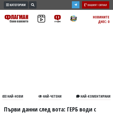
КАТЕГОРИИ
ВАШИЯТ СИГНАЛ
ПРОМО
НОВИНИТЕ
ДНЕС: 0
ЗОНА
ИЗБОРИ
2026
ПРАКТИЧНО
КУЛТУРА
ЗДРАВЕ
ПОЛИТИКА
ОБЩИНИ
ОБЩЕСТВО
ЛАЙФСТАЙЛ
НАЙ-НОВИ
НАЙ-ЧЕТЕНИ
НАЙ-КОМЕНТИРАНИ
ВОЙНАТА
В
Първи данни след вота: ГЕРБ води с