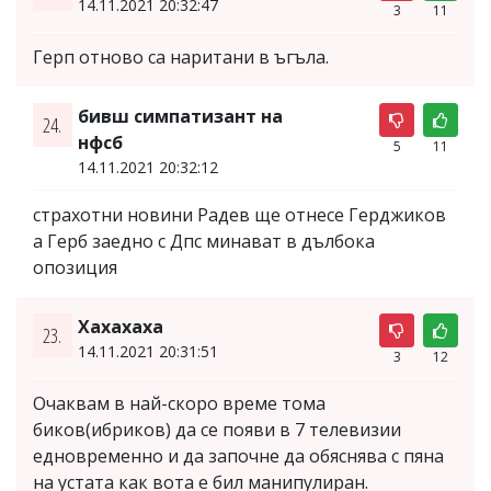
14.11.2021 20:32:47
3
11
Герп отново са наритани в ъгъла.
бивш симпатизант на
24.
нфсб
5
11
14.11.2021 20:32:12
страхотни новини Радев ще отнесе Герджиков
а Герб заедно с Дпс минават в дълбока
опозиция
Хахахаха
23.
14.11.2021 20:31:51
3
12
Очаквам в най-скоро време тома
биков(ибриков) да се появи в 7 телевизии
едновременно и да започне да обяснява с пяна
на устата как вота е бил манипулиран.