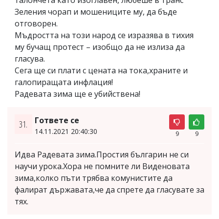
талончета като изоглавен, любеше в транс
Зеления чорап и мошениците му, да бъде
отговорен.
Мъдростта на този народ се изразява в тихия
му бучащ протест – изобщо да не излиза да
гласува.
Сега ще си плати с цената на тока,храните и
галопиращата инфлация!
Радевата зима ще е убийствена!
Гответе се
31.
14.11.2021 20:40:30
9
9
Идва Радевата зима.Простия българин не си
научи урока.Хора не помните ли Виденовата
зима,колко пъти трябва комунистите да
фалират държавата,че да спрете да гласувате за
тях.