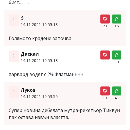
бият………
:)
3.
14.11.2021 19:55:18
23
16
Голямото крадене започва
Даскал
2.
14.11.2021 19:55:13
11
30
Харвард водят с 2%.Флагманннн
Лукса
1.
14.11.2021 19:53:59
13
43
Супер новина дебелата мутра-рекетьор Тиквун
пак остава извън властта.