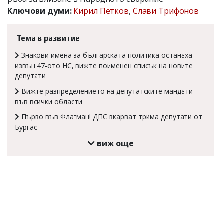
Ключови думи:
Кирил Петков
,
Слави Трифонов
Коментарите
под
статиите
Тема в развитие
се
въвеждат
Знакови имена за българската политика останаха
от
читателите
извън 47-ото НС, вижте поименен списък на новите
и
депутати
редакцията
не
Вижте разпределението на депутатските мандати
носи
във всички области
отговорност
Първо във Флагман! ДПС вкарват трима депутати от
за
тях!
Бургас
Ако
виж още
откриете
обиден
за
вас
коментар,
моля
сигнализирайте
ни!