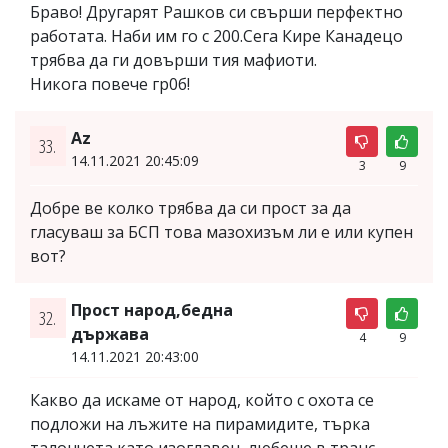
Браво! Другарят Рашков си свърши перфектно
работата. Наби им го с 200.Сега Кире Канадецо
трябва да ги довърши тия мафиоти.
Никога повече гр0б!
Az
33.
14.11.2021 20:45:09
3
9
Добре ве колко трябва да си прост за да
гласуваш за БСП това мазохизъм ли е или купен
вот?
Прост народ,бедна
32.
държава
4
9
14.11.2021 20:43:00
Какво да искаме от народ, който с охота се
подложи на лъжите на пирамидите, търка