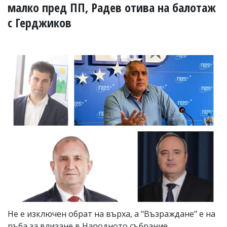
УКРАЙНА
малко пред ПП, Радев отива на балотаж
СПОРТ
с Герджиков
РАЗСЛЕДВАНЕ
БИЗНЕС
ЮГ
Управители:
Веселин
Василев,
email:
v.vasilev@flagman.bg
Катя
Касабова,
еmail:
k.kassabova@flagman.bg
Главен
редактор:
Иван
Колев,
email:
Не е изключен обрат на върха, а "Възраждане" е на
office@flagman.bg
ръба за влизане в Народното събрание