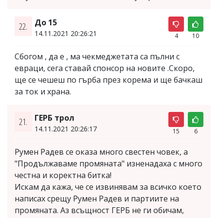
До 15
22.
14.11.2021 20:26:21
4
10
Сбогом , да е , ма чекмеджетата са пълни с
евраци, сега ставай спонсор на новите .Скоро,
ще се чешеш по гърба през корема и ще бачкаш
за ток и храна.
ГЕРБ трол
21.
14.11.2021 20:26:17
15
6
Румен Радев се оказа много свестен човек, а
"Продължаваме промяната" изненадаха с много
честна и коректна битка!
Искам да кажа, че се извинявам за всичко което
написах срещу Румен Радев и партиите на
промяната. Аз всъщност ГЕРБ не ги обичам,