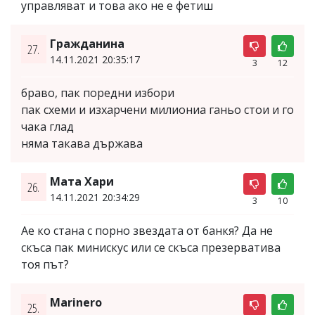
управляват и това ако не е фетиш
Гражданина
27.
14.11.2021 20:35:17
3
12
браво, пак поредни избори
пак схеми и изхарчени милиониа ганьо стои и го
чака глад
няма такава държава
Мата Хари
26.
14.11.2021 20:34:29
3
10
Ае ко стана с порно звездата от банкя? Да не
скъса пак минискус или се скъса презерватива
тоя път?
Marinero
25.