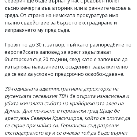
Северин ще бъде върнат у нас с редовен полет
късно вечерта във вторник или в ранните часове в
сряда. От страна на немската прокуратура има
пълно съдействие за бързото екстрадиране и
изправянето му пред съда.
Грозят го до 30 г. затвор, тъй като разпоредбите по
европейската заповед за арест задължават
българския съд 20 години, след като е започнал да
изтърпява наказанието, осъденият задължително
да се яви за условно предсрочно освобождаване.
30-годишната административна директорка на
русенската телевизия ТВН бе открита изнасилена и
убита миналата събота на крайбрежната алея на
Дунав. Дни по-късно в германски град Щаде бе
арестуван Северин Красимиров, който се опитал да
се скрие при майка си. Германски съд разреши
екстрадирането му и се очаква той да бъде върнат