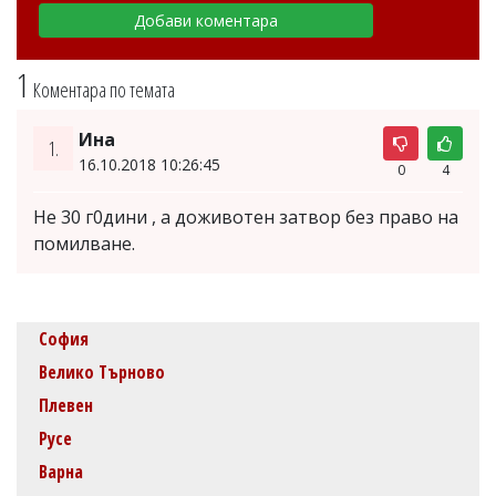
1
Коментара по темата
Ина
1.
16.10.2018 10:26:45
0
4
Не 30 г0дини , а доживотен затвор без право на
помилване.
София
Велико Търново
Плевен
Русе
Варна