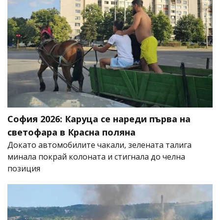
София 2026: Каруца се нареди първа на
светофара в Красна поляна
Докато автомобилите чакали, зелената талига
минала покрай колоната и стигнала до челна
позиция