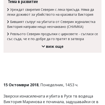
Тема в развитие
Коментарите
Уреждат свирепия Северин с лека присъда. Няма да
под
статиите
лежи доживот за убийството на красивата Виктория
се
Бившият съпруг на убитата от Северин журналистка
въвеждат
от
Виктория направи нещо неочаквано (СНИМКА)
читателите
Ревльото Северин продължи с цирковете - съгласи се
и
със съда, че е по-добре да го пратят в затвора
редакцията
не
виж още
носи
отговорност
за
тях!
Ако
откриете
обиден
за
вас
15 Октомври 2018
, Понеделник, 14:53 ч.
коментар,
моля
сигнализирайте
Зверски изнасилената и убита в Русе тв водеща
ни!
Виктория Маринова е починала, задушавайки се в