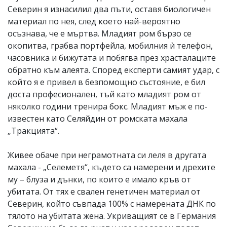
Северин я изнасилил два пъти, оставя биологичен
материал по нея, след което най-вероятно
осъзнава, че е мъртва. Младият ром бързо се
окопитва, грабва портфейла, мобилния ѝ телефон,
часовника и бижутата и побягва през храсталаците
обратно към алеята. Според експерти самият удар, с
който я е привел в безпомощно състояние, е бил
доста професионален, тъй като младият ром от
няколко години тренира бокс. Младият мъж е по-
известен като Селяйдин от ромската махала
„Тракцията“.
Живее обаче при неграмотната си леля в другата
махала - „Селеметя“, където са намерени и дрехите
му – блуза и дънки, по които е имало кръв от
убитата. От тях е свален генетичен материал от
Северин, който съвпада 100% с намерената ДНК по
тялото на убитата жена. Укриващият се в Германия