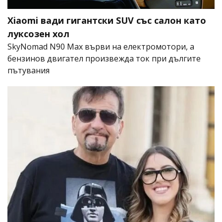
Xiaomi вади гигантски SUV със салон като
луксозен хол
SkyNomad N90 Max върви на електромотори, а
бензинов двигател произвежда ток при дългите
пътувания