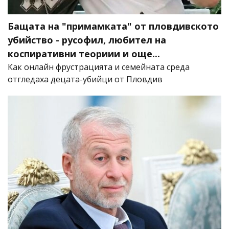
Бащата на "примамката" от пловдивското
убийство - русофил, любител на
коспиративни теориии и още...
Как онлайн фрустрацията и семейната среда
отгледаха децата-убийци от Пловдив