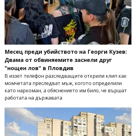
Месец преди убийството на Георги Кузев:
Двама от обвиняемите заснели друг
"нощен лов" в Пловдив
В иззет телефон разследващите открили клип как
момчетата преследват мъж, когото определили
като наркоман, а обяснението им било, че вършат
работата на държавата