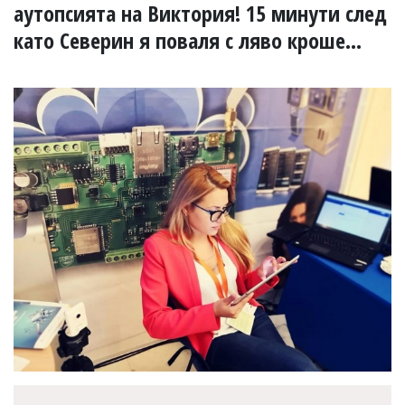
УКРАЙНА
аутопсията на Виктория! 15 минути след
СПОРТ
като Северин я поваля с ляво кроше...
РАЗСЛЕДВАНЕ
БИЗНЕС
ЮГ
Управители:
Веселин
Василев,
email:
v.vasilev@flagman.bg
Катя
Касабова,
еmail:
k.kassabova@flagman.bg
Главен
редактор:
Иван
Колев,
email:
office@flagman.bg