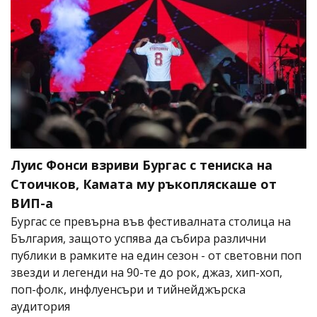
Луис Фонси взриви Бургас с тениска на
Стоичков, Камата му ръкопляскаше от
ВИП-а
Бургас се превърна във фестивалната столица на
България, защото успява да събира различни
публики в рамките на един сезон - от световни поп
звезди и легенди на 90-те до рок, джаз, хип-хоп,
поп-фолк, инфлуенсъри и тийнейджърска
аудитория