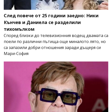
След повече от 25 години заедно: Ники
Кънчев и Даниела се разделили
тихомълком
Според близки до телевизионния водещ двамата са
поели по различни пътища още миналото лято, но
са запазили добри отношения заради дъщеря си
Мари-София