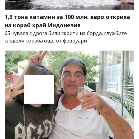
1,3 тона кетамин за 100 млн. евро откриха
на кораб край Индонезия
65 чувала с дрога били скрити на борда, службите
следели кораба още от февруари