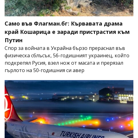
Само във Флагман.бг: Кървавата драма
край Кошарица е заради пристрастия към
Путин
Спор за войната в Украйна бързо прераснал във
физическа сблъсък, 56-годишният украинец, който
подкрепял Русия, взел нож от масата и прерязал
гърлото на 50-годишния си авер