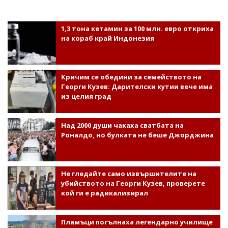
1,3 тона кетамин за 100 млн. евро откриха
на кораб край Индонезия
Кричим се обедини за семейството на
Георги Кузев: Дарителски кутии вече има
из целия град
Над 2000 души чакаха сватбата на
Роналдо, но булката не беше Джорджина
Не гледайте само извършителите на
убийството на Георги Кузев, проверете
кой ги е радикализирал
Пламъци погълнаха легендарно училище