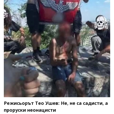
Режисьорът Тео Ушев: Не, не са садисти, а
проруски неонацисти