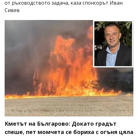
от ръководството задача, каза спонсорът Иван
Сивев
Кметът на Българово: Докато градът
спеше, пет момчета се бориха с огъня цяла