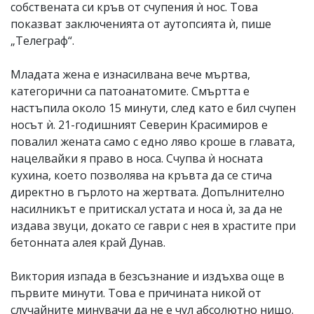
собствената си кръв от счупения ѝ нос. Това
показват заключенията от аутопсията ѝ, пише
„Телеграф“.
Младата жена е изнасилвана вече мъртва,
категорични са патоанатомите. Смъртта е
настъпила около 15 минути, след като е бил счупен
носът ѝ. 21-годишният Северин Красимиров е
повалил жената само с едно ляво кроше в главата,
нацелвайки я право в носа. Счупва ѝ носната
кухина, което позволява на кръвта да се стича
директно в гърлото на жертвата. Допълнително
насилникът е притискал устата и носа ѝ, за да не
издава звуци, докато се гаври с нея в храстите при
бетонната алея край Дунав.
Виктория изпада в безсъзнание и издъхва още в
първите минути. Това е причината никой от
случайните минувачи да не е чул абсолютно нищо.