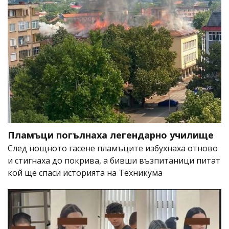
Пламъци погълнаха легендарно училище
След нощното гасене пламъците избухнаха отново
и стигнаха до покрива, а бивши възпитаници питат
кой ще спаси историята на Техникума