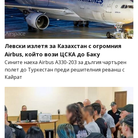
Левски излетя за Казахстан с огромния
Airbus, който вози ЦСКА до Баку
Сините наеха Airbus A330-203 за дългия чартърен
полет до Туркестан преди решителния реванш с
Кайрат