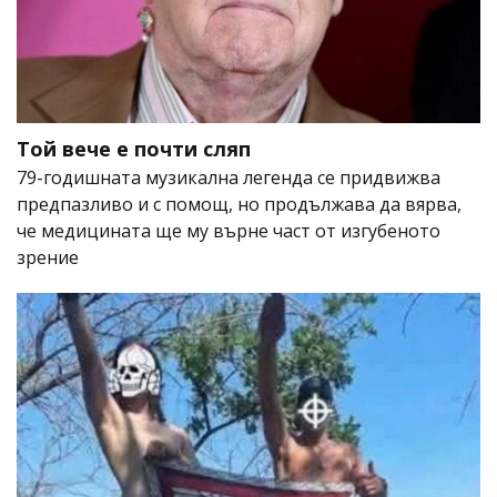
Той вече е почти сляп
79-годишната музикална легенда се придвижва
предпазливо и с помощ, но продължава да вярва,
че медицината ще му върне част от изгубеното
зрение