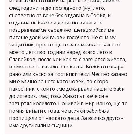
и слагахме стотинки на релсите , виждахме се
след години, и до последното (му) лято,
съответно аз вече бях отдавна в София, и
отдавна не бяхме и деца, но винаги се
поздравявахме сърдечно, шегаджийски ме
питаше дали ми върви голфчето. Не съм му
защитник, просто ще го запомня като част от
моето детство, години наред всяко лято в
Славейков, после кой как го е завъртял живота,
времето е показало и показва. Всеки отговаря
рано или късно за постъпките си. Честно казано
ми е мъчно за него като човек, по-скоро
пакостник, с който сме докарвали нашите баби
до истерия, след това Животът вече си е
завъртял колелото. Почивай в мир Ванко, ще те
помня винаги с това, че всички баби бяха
пропищяли от нас като деца. За всичко друго -
има други сили и съдници.