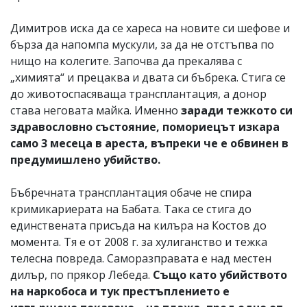
Димитров иска да се хареса на новите си шефове и
бърза да напомпа мускули, за да не отстъпва по
нищо на колегите. Започва да прекалява с
„химията“ и прецаква и двата си бъбрека. Стига се
до животоспасяваща трансплантация, а донор
става неговата майка. Именно
заради тежкото си
здравословно състояние, помориецът изкара
само 3 месеца в ареста, въпреки че е обвинен в
предумишлено убийство.
Бъбречната трансплантация обаче не спира
кримикариерата на Бабата. Така се стига до
единствената присъда на килъра на Костов до
момента. Тя е от 2008 г. за хулиганство и тежка
телесна повреда. Саморазправата е над местен
дилър, по прякор Лебеда.
Също като убийството
на наркобоса и тук престъплението е