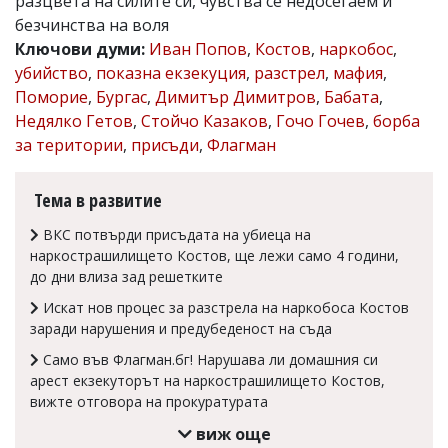
разцвета на силите си, чувства се недосегаем и
Коментарите
безчинства на воля
под
Ключови думи:
Иван Попов
,
Костов
,
наркобос
,
статиите
убийство
,
показна екзекуция
,
разстрел
,
мафия
,
се
въвеждат
Поморие
,
Бургас
,
Димитър Димитров
,
Бабата
,
от
Недялко Гетов
,
Стойчо Казаков
,
Гочо Гочев
,
борба
читателите
за територии
,
присъди
,
Флагман
и
редакцията
не
Тема в развитие
носи
отговорност
ВКС потвърди присъдата на убиеца на
за
наркострашилището Костов, ще лежи само 4 години,
тях!
Ако
до дни влиза зад решетките
откриете
Искат нов процес за разстрела на наркобоса Костов
обиден
заради нарушения и предубеденост на съда
за
вас
Само във Флагман.бг! Нарушава ли домашния си
коментар,
арест екзекуторът на наркострашилището Костов,
моля
сигнализирайте
вижте отговора на прокуратурата
ни!
виж още