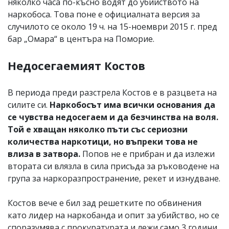
няколко часа по-късно водят до убийството на
наркобоса. Това поне е официалната версия за
случилото се около 19 ч. на 15-ноември 2015 г. пред
бар „Омара“ в центъра на Поморие.
Недосегаемият Костов
В периода преди разстрела Костов е в разцвета на
силите си.
Наркобосът има всички основания да
се чувства недосегаем и да безчинства на воля.
Той е хващан няколко пъти със сериозни
количества наркотици, но въпреки това не
влиза в затвора.
Попов не е прибран и да излежи
втората си влязла в сила присъда за ръководене на
група за наркоразпространение, рекет и изнудване.
Костов вече е бил зад решетките по обвинения
като лидер на наркобанда и опит за убийство, но се
споразумява с прокуратурата и лежи само 3 години.