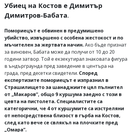
Убиец на Костов е Димитър
Димитров-Бабата
.
Помориецът е обвинен в предумишено
убийство, извършено с особена жестокост и по
мъчителен за жертвата начин.
Ако бъде признат
за виновен, Бабата може да получи от 10 до 20
години затвор. Той е екзекутирал знаковата фигура
в ъндърграунда пред заведение в центъра на
града, пред десетки свидетели.
Според
експертизите помориецът е изпразнил в
Страшилището за шанаджиите цял пълнител
от „Макаров“, общо 9 куршума заедно с този в
цевта на пистолета. Специалистите са
категорични, че 4 от куршумите са изстреляни
от непосредствена близост в гърба на Костов,
след като вече се свлякъл на плочките пред
„Омара“.