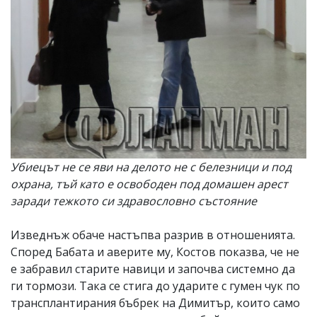
Убиецът не се яви на делото не с белезници и под
охрана, тъй като е освободен под домашен арест
заради тежкото си здравословно състояние
Изведнъж обаче настъпва разрив в отношенията.
Според Бабата и аверите му, Костов показва, че не
е забравил старите навици и започва системно да
ги тормози. Така се стига до ударите с гумен чук по
трансплантирания бъбрек на Димитър, които само