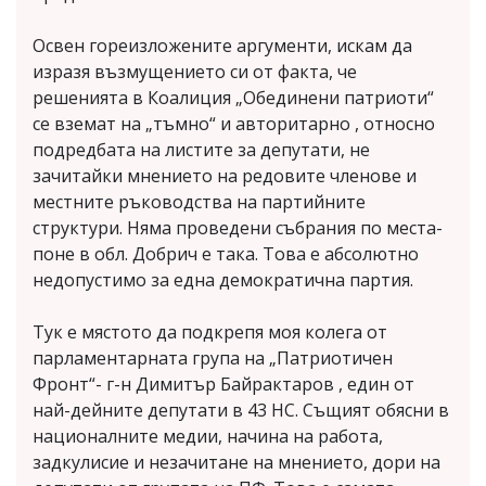
Освен гореизложените аргументи, искам да
изразя възмущението си от факта, че
решенията в Коалиция „Обединени патриоти“
се вземат на „тъмно“ и авторитарно , относно
подредбата на листите за депутати, не
зачитайки мнението на редовите членове и
местните ръководства на партийните
структури. Няма проведени събрания по места-
поне в обл. Добрич е така. Това е абсолютно
недопустимо за една демократична партия.
Тук е мястото да подкрепя моя колега от
парламентарната група на „Патриотичен
Фронт“- г-н Димитър Байрактаров , един от
най-дейните депутати в 43 НС. Същият обясни в
националните медии, начина на работа,
задкулисие и незачитане на мнението, дори на