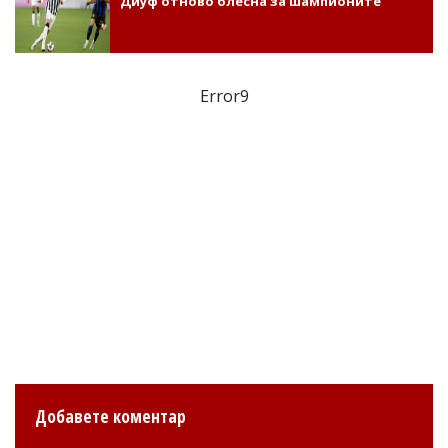
Диуф отново блесна за шампионите
Error9
Добавете коментар