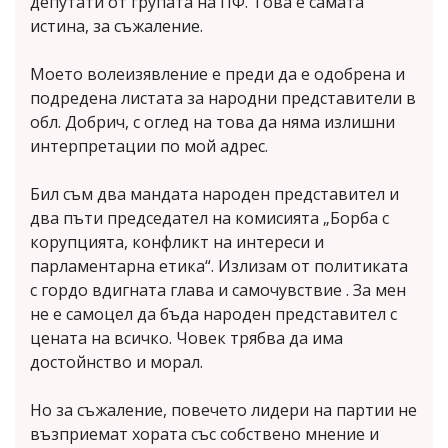
депутати от групата на ПФ. Това е самата
истина, за съжаление.
Моето волеизявление е преди да е одобрена и
подредена листата за народни представители в
обл. Добрич, с оглед на това да няма излишни
интерпретации по мой адрес.
Бил съм два мандата народен представител и
два пъти председател на комисията „Борба с
корупцията, конфликт на интереси и
парламентарна етика“. Излизам от политиката
с гордо вдигната глава и самочувствие . За мен
не е самоцел да бъда народен представител с
цената на всичко. Човек трябва да има
достойнство и морал.
Но за съжаление, повечето лидери на партии не
възприемат хората със собствено мнение и