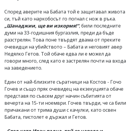
Според аверите на Бабата той е защитавал живота
си, тъй като наркобосът го погнал с нож в ръка.
„Шанаджии, ще ви изкормя!“
, били последните
думи на 33-годишния бургазлия, преди да бъде
разстрелян. Това поне твърдят двама от преките
очевидци на убийството – Бабата и неговият авер
Недялко Гетов. Той обаче едва ли е можел да
говори много, след като е застрелян почти на входа
на заведението.
Един от най-близките съратници на Костов - Гочо
Гочев и също пряк очевидец на екзекуцията обаче
представя по съвсем друг начин събитията от
вечерта на 15-ти ноември. Гочев твърди, че са били
причакани от трима души с качулки, като освен
Бабата, пистолет е държал и Гетов.
„След като Иван падна, той се наведе и