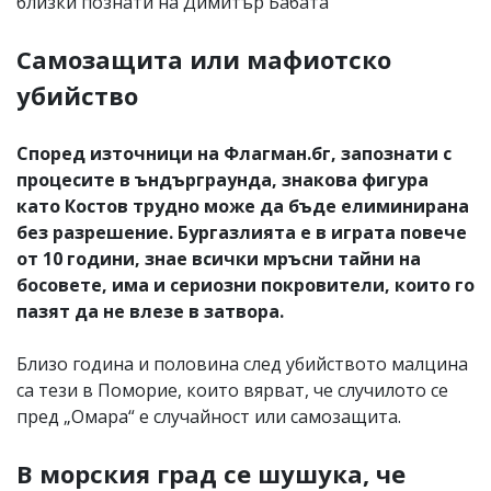
близки познати на Димитър Бабата
Самозащита или мафиотско
убийство
Според източници на Флагман.бг, запознати с
процесите в ъндърграунда, знакова фигура
като Костов трудно може да бъде елиминирана
без разрешение. Бургазлията е в играта повече
от 10 години, знае всички мръсни тайни на
босовете, има и сериозни покровители, които го
пазят да не влезе в затвора.
Близо година и половина след убийството малцина
са тези в Поморие, които вярват, че случилото се
пред „Омара“ е случайност или самозащита.
В морския град се шушука, че