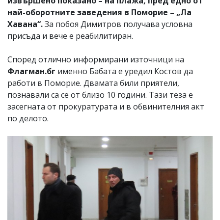
извършено показано – на плажа, пред едно от
най-оборотните заведения в Поморие – „Ла
Хавана“.
За побоя Димитров получава условна
присъда и вече е реабилитиран.
Според отлично информирани източници на
Флагман.бг
именно Бабата е уредил Костов да
работи в Поморие. Двамата били приятели,
познавали са се от близо 10 години. Тази теза е
засегната от прокуратурата и в обвинителния акт
по делото.