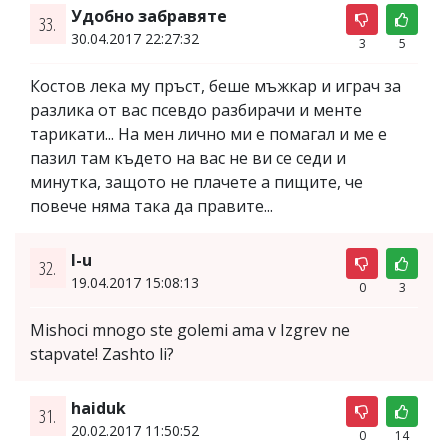
Удобно забравяте
33.
30.04.2017 22:27:32
3
5
Костов лека му пръст, беше мъжкар и играч за
разлика от вас псевдо разбирачи и менте
тарикати... На мен лично ми е помагал и ме е
пазил там където на вас не ви се седи и
минутка, защото не плачете а пищите, че
повече няма така да правите...
I-u
32.
19.04.2017 15:08:13
0
3
Mishoci mnogo ste golemi ama v Izgrev ne
stapvate! Zashto li?
haiduk
31.
20.02.2017 11:50:52
0
14