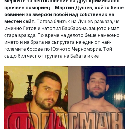
мерките за неотклонение на друг криминално
проявен помориец – Мартин Душев, който беше
обвинен за зверски побой над собственик на
местен сайт.
Тогава близък на Душев разказа, че
именно Гетов е натопил Барбарона, защото имат
стара вражда. По време на делото беше намесено
името и на брата на съпругата на един от най-
големите босове по Южното Черноморие. Той
също бил част от групата на Бабата и сие.