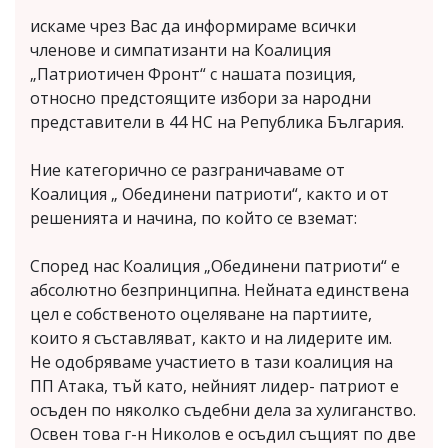
искаме чрез Вас да информираме всички
членове и симпатизанти на Коалиция
„Патриотичен Фронт“ с нашата позиция,
относно предстоящите избори за народни
представители в 44 НС на Република България.
Ние категорично се разграничаваме от
Коалиция „ Обединени патриоти“, както и от
решенията и начина, по който се вземат:
Според нас Коалиция „Обединени патриоти“ е
абсолютно безпринципна. Нейната единствена
цел е собственото оцеляване на партиите,
които я съставляват, както и на лидерите им.
Не одобряваме участието в тази коалиция на
ПП Атака, тъй като, нейният лидер- патриот е
осъден по няколко съдебни дела за хулиганство.
Освен това г-н Николов е осъдил същият по две