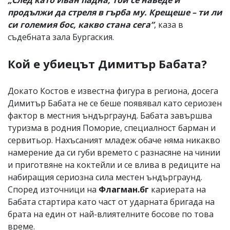
продължи да стреля в гърба му. Крещеше – ти ли
си големия бос, какво стана сега”
, каза в
съдебната зала Бургаския.
Кой е убиецът Димитър Бабата?
Докато Костов е известна фигура в региона, досега
Димитър Бабата не се беше появявал като сериозен
фактор в местния ъндърграунд. Бабата завършва
туризма в родния Поморие, специалност барман и
сервитьор. Нахъсаният младеж обаче няма никакво
намерение да си губи времето с разнасяне на чинии
и приготвяне на коктейли и се влива в редиците на
набиращия сериозна сила местен ъндърграунд.
Според източници на
Флагман.бг
кариерата на
Бабата стартира като част от ударната бригада на
брата на един от най-влиятелните босове по това
време.