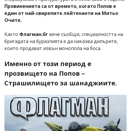
Провиненията са от времето, когато Попов е
един от най-свирепите лейтенанти на Митьо
Очите.
Както
Флагман.бг
вече съобщи, специалността на
бригадата на буразлията е да наказва дилърите,
които продават извън монопола на боса.
Именно от този период е
прозвището на Попов –
Страшилището за шанаджиите.