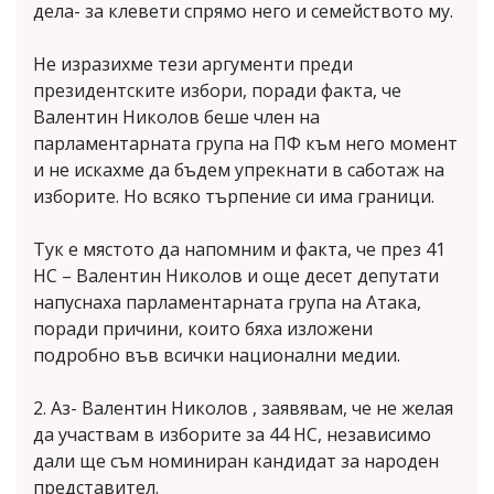
дела- за клевети спрямо него и семейството му.
Не изразихме тези аргументи преди
президентските избори, поради факта, че
Валентин Николов беше член на
парламентарната група на ПФ към него момент
и не искахме да бъдем упрекнати в саботаж на
изборите. Но всяко търпение си има граници.
Тук е мястото да напомним и факта, че през 41
НС – Валентин Николов и още десет депутати
напуснаха парламентарната група на Атака,
поради причини, които бяха изложени
подробно във всички национални медии.
2. Аз- Валентин Николов , заявявам, че не желая
да участвам в изборите за 44 НС, независимо
дали ще съм номиниран кандидат за народен
представител.