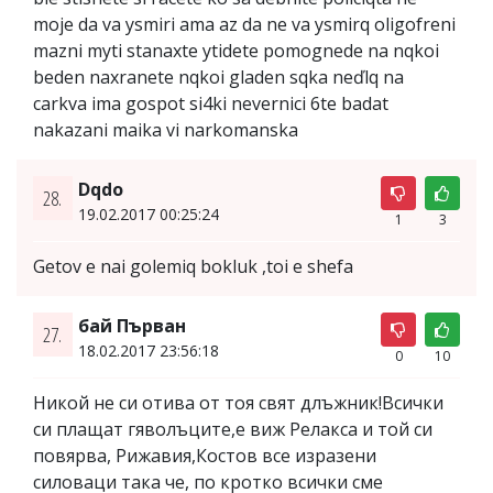
moje da va ysmiri ama az da ne va ysmirq oligofreni
mazni myti stanaxte ytidete pomognede na nqkoi
beden naxranete nqkoi gladen sqka neďlq na
carkva ima gospot si4ki nevernici 6te badat
nakazani maika vi narkomanska
Dqdo
28.
19.02.2017 00:25:24
1
3
Getov e nai golemiq bokluk ,toi e shefa
бай Първан
27.
18.02.2017 23:56:18
0
10
Никой не си отива от тоя свят длъжник!Всички
си плащат гяволъците,е виж Релакса и той си
повярва, Рижавия,Костов все изразени
силоваци така че, по кротко всички сме