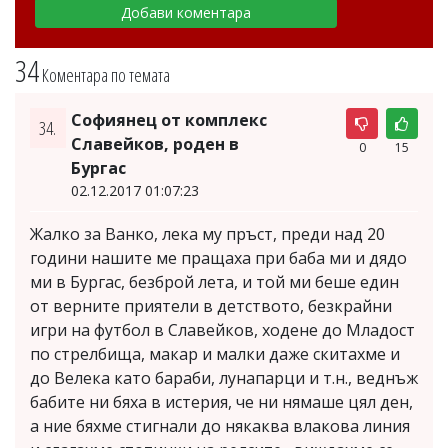
34
Коментара по темата
Софиянец от комплекс
34.
Славейков, роден в
0
15
Бургас
02.12.2017 01:07:23
Жалко за Ванко, лека му пръст, преди над 20
години нашите ме пращаха при баба ми и дядо
ми в Бургас, безброй лета, и той ми беше един
от верните приятели в детството, безкрайни
игри на футбол в Славейков, ходене до Младост
по стрелбища, макар и малки даже скитахме и
до Велека като бараби, лунапарци и т.н., веднъж
бабите ни бяха в истерия, че ни нямаше цял ден,
а ние бяхме стигнали до някаква влакова линия