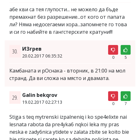
абе кви са тея глупости... не можело да бъде
премахнат без разрешение...от кого от папата
ли? Няма недосегаеми хора...запомнете го това
и си го набийте в гангстерските кратуни!!!
ИЗгрев
30.
20.02.2017 06:35:32
0
5
Камбаната и рОснака - вторник, в 21:00 на мол
странд. Да ви сложа на място и двамата.
Galin bekqrov
29.
19.02.2017 02:27:13
0
7
Stiga s teq mytrenski izpalneniq i ko spe4elixte nai
lesnata rabota da pre4yka6 nqkoi leka my pras
neska e zady6nica ytidete v zalata zbite se koito bie
bie stisnete si racete ko sa debnite policiqta ne