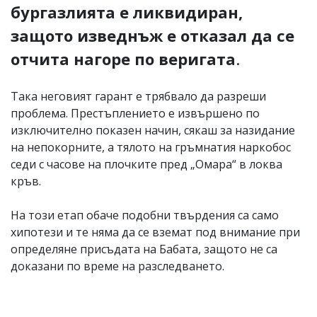
бургазлията е ликвидиран,
защото изведнъж е отказал да се
отчита нагоре по веригата
.
Така неговият гарант е трябвало да разреши
проблема. Престъплението е извършено по
изключително показен начин, сякаш за назидание
на непокорните, а тялото на гръмнатия наркобос
седи с часове на плочките пред „Омара“ в локва
кръв.
На този етап обаче подобни твърдения са само
хипотези и те няма да се вземат под внимание при
определяне присъдата на Бабата, защото не са
доказани по време на разследването.