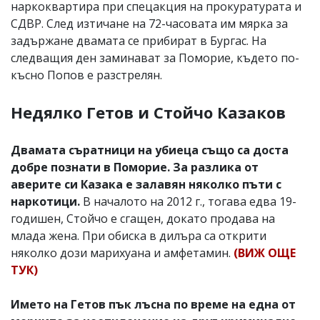
наркоквартира при спецакция на прокуратурата и
СДВР. След изтичане на 72-часовата им мярка за
задържане двамата се прибират в Бургас. На
следващия ден заминават за Поморие, където по-
късно Попов е разстрелян.
Недялко Гетов и Стойчо Казаков
Двамата съратници на убиеца също са доста
добре познати в Поморие. За разлика от
аверите си Казака е залавян няколко пъти с
наркотици.
В началото на 2012 г., тогава едва 19-
годишен, Стойчо е сгащен, докато продава на
млада жена. При обиска в дилъра са открити
няколко дози марихуана и амфетамин.
(ВИЖ ОЩЕ
ТУК)
Името на Гетов пък лъсна по време на една от