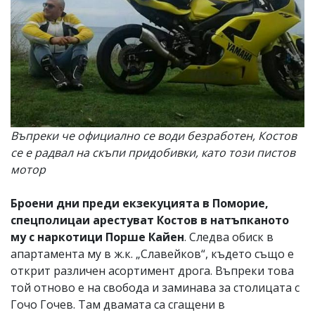
Въпреки че официално се води безработен, Костов
се е радвал на скъпи придобивки, като този пистов
мотор
Броени дни преди екзекуцията в Поморие,
спецполицаи арестуват Костов в натъпканото
му с наркотици Порше Кайен
. Следва обиск в
апартамента му в ж.к. „Славейков“, където също е
открит различен асортимент дрога. Въпреки това
той отново е на свобода и заминава за столицата с
Гочо Гочев. Там двамата са сгащени в