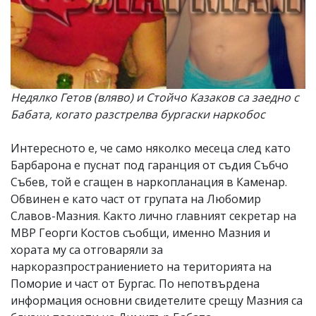
Недялко Гетов (вляво) и Стойчо Казаков са заедно с
Бабата, когато разстрелва бургаски наркобос
Интересното е, че само няколко месеца след като
Барбарона е пуснат под гаранция от съдия Събчо
Събев, той е сгащен в наркопланация в Каменар.
Обвинен е като част от групата на Любомир
Славов-Мазния. Както лично главният секретар на
МВР Георги Костов съобщи, именно Мазния и
хората му са отговаряли за
наркоразпространиението на територията на
Поморие и част от Бургас. По непотвърдена
информация основни свидетелите срещу Мазния са