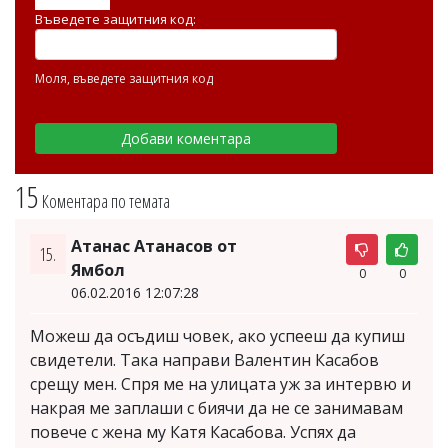
Въведете защитния код:
Моля, въведете защитния код
15
Коментара по темата
Атанас Атанасов от
15.
Ямбол
0
0
06.02.2016 12:07:28
Можеш да осъдиш човек, ако успееш да купиш
свидетели. Така направи Валентин Касабов
срещу мен. Спря ме на улицата уж за интервю и
накрая ме заплаши с биячи да не се занимавам
повече с жена му Катя Касабова. Успях да