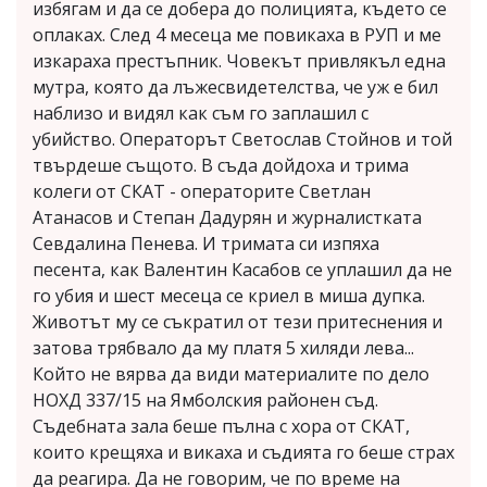
избягам и да се добера до полицията, където се
оплаках. След 4 месеца ме повикаха в РУП и ме
изкараха престъпник. Човекът привлякъл една
мутра, която да лъжесвидетелства, че уж е бил
наблизо и видял как съм го заплашил с
убийство. Операторът Светослав Стойнов и той
твърдеше същото. В съда дойдоха и трима
колеги от СКАТ - операторите Светлан
Атанасов и Степан Дадурян и журналистката
Севдалина Пенева. И тримата си изпяха
песента, как Валентин Касабов се уплашил да не
го убия и шест месеца се криел в миша дупка.
Животът му се съкратил от тези притеснения и
затова трябвало да му платя 5 хиляди лева...
Който не вярва да види материалите по дело
НОХД 337/15 на Ямболския районен съд.
Съдебната зала беше пълна с хора от СКАТ,
които крещяха и викаха и съдията го беше страх
да реагира. Да не говорим, че по време на