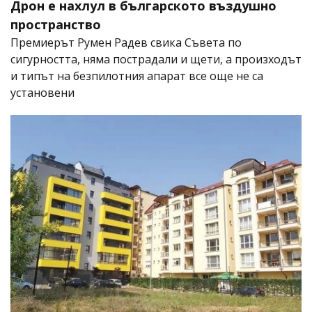
Дрон е нахлул в българското въздушно
пространство
Премиерът Румен Радев свика Съвета по
сигурността, няма пострадали и щети, а произходът
и типът на безпилотния апарат все още не са
установени