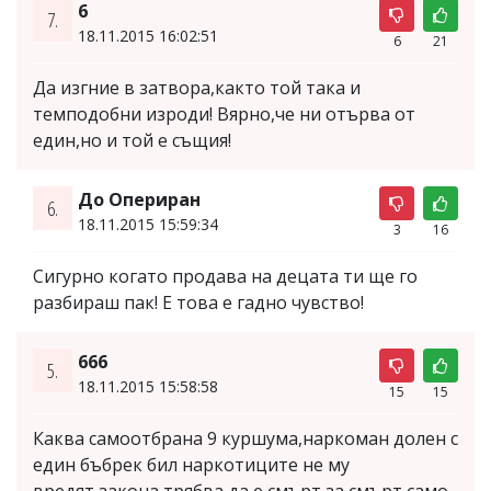
6
7.
18.11.2015 16:02:51
6
21
Да изгние в затвора,както той така и
темподобни изроди! Вярно,че ни отърва от
един,но и той е същия!
До Опериран
6.
18.11.2015 15:59:34
3
16
Сигурно когато продава на децата ти ще го
разбираш пак! Е това е гадно чувство!
666
5.
18.11.2015 15:58:58
15
15
Каква самоотбрана 9 куршума,наркоман долен с
един бъбрек бил наркотиците не му
вредят,закона трябва да е смърт за смърт само