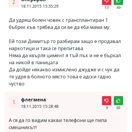
2.
18.11.2015 15:35:29
13
49
Да удряш болен човек с трансплантиран 1
бъбрек къв трябва да си ве да еба мама му
Ей този Димитър го разбирам защо е продавал
наркотици и така се препитава
Няма да хвърля цимент я тъй пък и не е бъркал
на никой в паницата
Да дойде някакво измислено джудже и с чук да
те удря в болното място това е адски гадно
чуство
флегмена
1.
18.11.2015 15:28:48
9
65
А ся да го видим какви телефони ще пипа
смешникът!