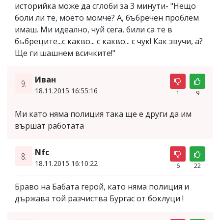
историйка може да сглоби за 3 минути- "Нещо
боли ли те, моето момче? А, бъбречен проблем
имаш. Ми идеално, чуй сега, били са те в
бъбреците...с какво... с какво... с чук! Как звучи, а?
Ще ги шашнем всичките!"
Иван
9.
18.11.2015 16:55:16
1
9
Ми като няма полиция така ще е други да им
вършат работата
Nfc
8.
18.11.2015 16:10:22
6
22
Браво на Бабата герой, като няма полиция и
държава той разчиства Бургас от боклуци !