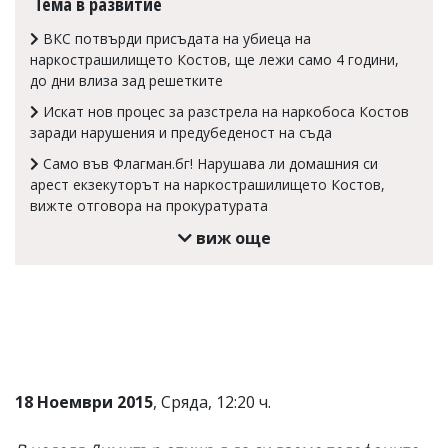
Тема в развитие
ВКС потвърди присъдата на убиеца на
наркострашилището Костов, ще лежи само 4 години,
до дни влиза зад решетките
Искат нов процес за разстрела на наркобоса Костов
заради нарушения и предубеденост на съда
Само във Флагман.бг! Нарушава ли домашния си
арест екзекуторът на наркострашилището Костов,
вижте отговора на прокуратурата
виж още
18 Ноември 2015
, Сряда, 12:20 ч.