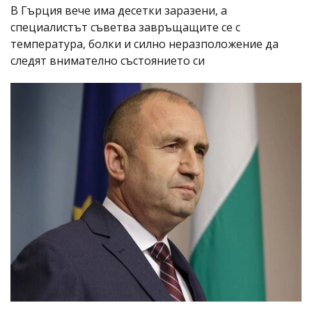
В Гърция вече има десетки заразени, а
специалистът съветва завръщащите се с
температура, болки и силно неразположение да
следят внимателно състоянието си