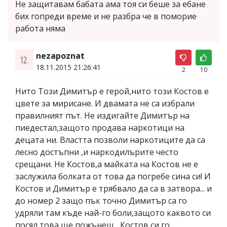
Не защитавам бабата ама тоя си беше за ебане
бих гопреди време и не разбра че в поморие
работа няма
nezapoznat
12.
18.11.2015 21:26:41
2
10
Нито Този Димитър е герой,нито този Костов е
цвете за мирисане. И двамата не са избрали
правилният път. Не издигайте Димитър на
пиедестал,защото продава наркотици на
децата ни. Властта позволи наркотиците да са
лесно достъпни ,и наркодилърите често
срещани. Не Костов,а майката на Костов не е
заслужила болката от това да погребе сина си! И
Костов и Димитър е трябвало да са в затвора... и
до номер 2 защо пък точно Димитър са го
удряли там къде най-го боли,защото каквото си
посял това ще пожънеш... Костов си го