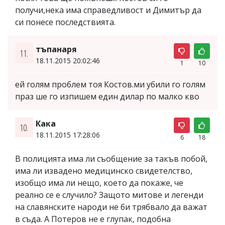
получи,нека има справедливост и Димитър да
си понесе последствията.
тъпанаря
11.
18.11.2015 20:02:46
1
10
ей голям проблем тоя Костов.ми убили го голям
праз ше го изпишем един дилар по малко кво
Кака
10.
18.11.2015 17:28:06
6
18
В полицията има ли съобщение за такъв побой,
има ли извадено медицинско свидетелство,
изобщо има ли нещо, което да покаже, че
реално се е случило? Защото митове и легенди
на славянските народи не би трябвало да важат
в съда. А Потеров не е глупак, подобна