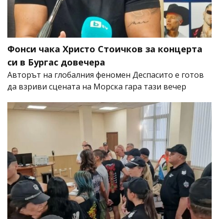
Фонси чака Христо Стоичков за концерта
си в Бургас довечера
Авторът на глобалния феномен Деспасито е готов
да взриви сцената на Морска гара тази вечер