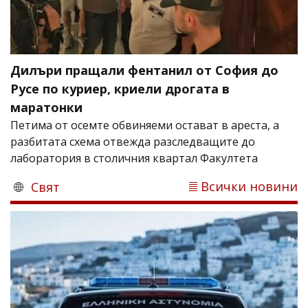
Дилъри пращали фентанил от София до
Русе по куриер, криели дрогата в
маратонки
Петима от осемте обвиняеми остават в ареста, а
разбитата схема отвежда разследващите до
лаборатория в столичния квартал Факултета
Всички новини
Свят