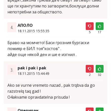
ще ги хрантутим по затворите,боклуци долни
непотребни за обществото.
АПОЛО
4.
18.11.2015 15:55:35
5
17
Браво на момчето! Баси грозния бургаски
помияр е БИЛ тоя"костов" .
айде още някой ден и ше е изгнил .
pak i pak i pak
3.
18.11.2015 15:44:49
2
32
Ako se vurne vremeto nazad , pak trqbva da go
razstrelq taq gad !
O4akvame opravdatelna prisuda !
Опериран