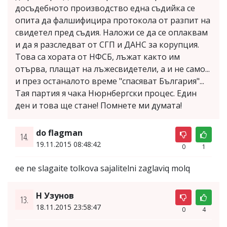
досъдебното производство една съдийка се
опита да фалшифицира протокола от разпит на
свидетел пред съдия. Наложи се да се оплаквам
и да я разследват от СГП и ДАНС за корупция.
Това са хората от НФСБ, лъжат както им
отърва, плащат на лъжесвидетели, а и не само...
и през останалото време "спасяват България"...
Тая партия я чака Нюрнбергски процес. Един
ден и това ще стане! Помнете ми думата!
do flagman
14.
19.11.2015 08:48:42
0
1
ee ne slagaite tolkova sajalitelni zaglaviq molq
Н Узунов
13.
18.11.2015 23:58:47
0
4