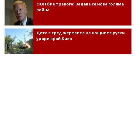
ООН бие тревога: Задава се нова голяма
война
Дете е сред жертвите на нощните руски
удари край Киев