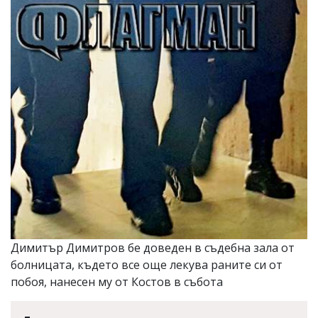
Коментарите
под
статиите
се
въвеждат
от
читателите
и
редакцията
не
носи
отговорност
за
тях!
Ако
откриете
обиден
за
вас
Димитър Димитров бе доведен в съдебна зала от
коментар,
болницата, където все още лекува раните си от
моля
побоя, нанесен му от Костов в събота
сигнализирайте
ни!