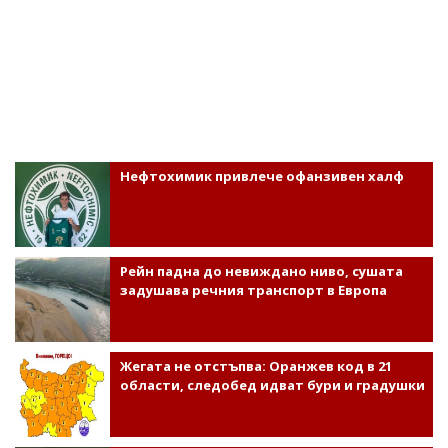
Нефтохимик привлече офанзивен халф
Рейн падна до невиждано ниво, сушата
задушава речния транспорт в Европа
Жегата не отстъпва: Оранжев код в 21
области, следобед идват бури и градушки