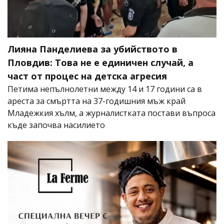
Лияна Панделиева за убийството в
Пловдив: Това не е единичен случай, а
част от процес на детска агресия
Петима непълнолетни между 14 и 17 години са в
ареста за смъртта на 37-годишния мъж край
Младежкия хълм, а журналистката постави въпроса
къде започва насилието