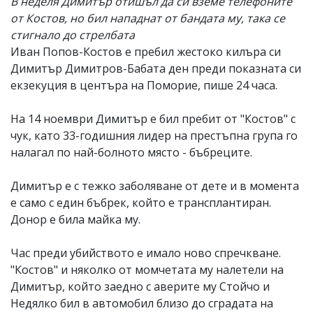
В неделя Димитър отишъл да си вземе телефоните
от Костов, но бил нападнат от бандата му, така се
стигнало до стрелбата
Иван Попов-Костов е пребил жестоко килъра си
Димитър Димитров-Бабата ден преди показната си
екзекуция в центъра на Поморие, пише 24 часа.
На 14 ноември Димитър е бил пребит от "Костов" с
чук, като 33-годишния лидер на престъпна група го
налагал по най-болното място - бъбреците.
Димитър е с тежко заболяване от дете и в момента
е само с един бъбрек, който е трансплантиран.
Донор е била майка му.
Час преди убийството е имало ново спречкване.
"Костов" и няколко от момчетата му налетели на
Димитър, който заедно с аверите му Стойчо и
Недялко бил в автомобил близо до сградата на