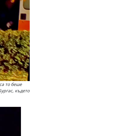
са то беше
ургас, където