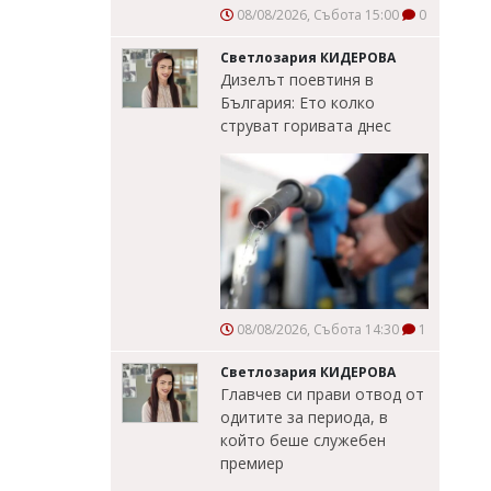
08/08/2026, Събота 15:00
0
Светлозария КИДЕРОВА
Дизелът поевтиня в
България: Ето колко
струват горивата днес
08/08/2026, Събота 14:30
1
Светлозария КИДЕРОВА
Главчев си прави отвод от
одитите за периода, в
който беше служебен
премиер