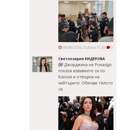
08/08/2026, Събота 11:30
5
Светлозария КИДЕРОВА
Джорджина на Роналдо
показа извивките си по
бански и отвърна на
хейтърите: Обичам тялото
си