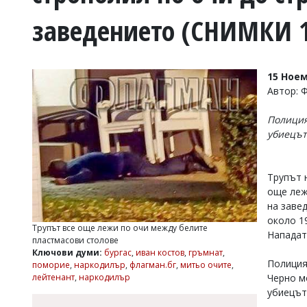
УКРАЙНА
заведението (СНИМКИ 
СПОРТ
РАЗСЛЕДВАНЕ
БИЗНЕС
15 Ноем
ЮГ
Автор: 
Полиция
Управители:
убиецът 
Веселин
Василев,
email:
v.vasilev@flagman.bg
Трупът 
Катя
още леж
Касабова,
на заве
еmail:
k.kassabova@flagman.bg
около 19
Трупът все още лежи по очи между белите
Нападат
Главен
пластмасови столове
редактор:
Ключови думи:
бургас
,
иван костов
,
гръмнат
,
Иван
Полиция
поморие
,
наркодилър
,
флагман.бг
,
митьо очите
,
Колев,
лейтенант
,
наркодилър
Черно м
email:
убиецът 
office@flagman.bg