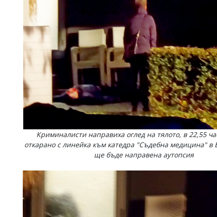
Криминалисти направиха оглед на тялото, в 22,55 ча
откарано с линейка към катедра "Съдебна медицина" в Б
ще бъде направена аутопсия