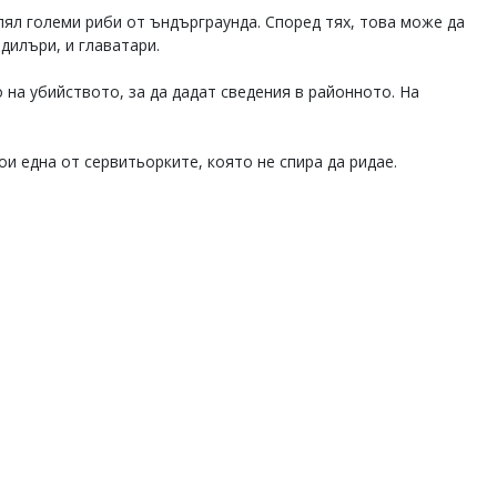
пял големи риби от ъндърграунда. Според тях, това може да
 дилъри, и главатари.
на убийството, за да дадат сведения в районното. На
ои една от сервитьорките, която не спира да ридае.