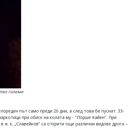
зпял големи
ореден път само преди 20 дни, а след това бе пуснат. 33-
аркотици при обиск на колата му - "Порше Кайен". При
 ж. к. „Славейков” са открити още различни видове дрога –