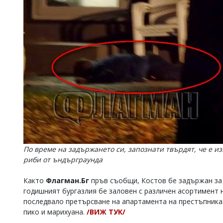
По време на задържането си, запознати твърдят, че е и
риби от ъндърграунда
Както
Флагман.Бг
пръв съобщи, Костов бе задържан за п
годишният бургазлия бе заловен с различен асортимент н
последвало претърсване на апартамента на престъпника в
пико и марихуана.
/ВИЖ ТУК/