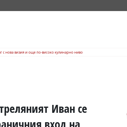
г с нова визия и още по-високо кулинарно ниво
треляният Иван се
раничния вход на