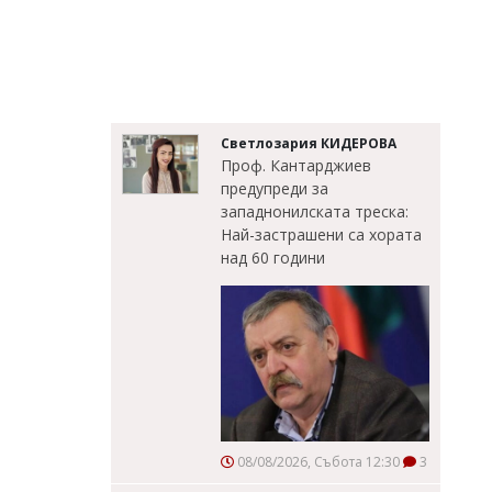
Светлозария КИДЕРОВА
Проф. Кантарджиев
предупреди за
западнонилската треска:
Най-застрашени са хората
над 60 години
08/08/2026, Събота 12:30
3