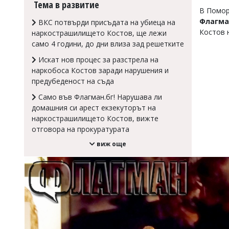
Тема в развитие
В Помор
Коментарите
под
Флагман
ВКС потвърди присъдата на убиеца на
статиите
Костов 
наркострашилището Костов, ще лежи
се
само 4 години, до дни влиза зад решетките
въвеждат
от
Искат нов процес за разстрела на
читателите
наркобоса Костов заради нарушения и
и
предубеденост на съда
редакцията
не
Само във Флагман.бг! Нарушава ли
носи
домашния си арест екзекуторът на
отговорност
наркострашилището Костов, вижте
за
отговора на прокуратурата
тях!
Ако
виж още
откриете
обиден
за
вас
коментар,
моля
сигнализирайте
ни!