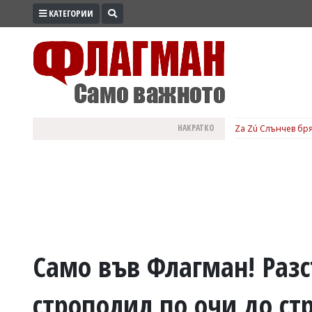
КАТЕГОРИИ
ПРОМО
ЗОНА
ИЗБОРИ
2026
ПРАКТИЧНО
НАКРАТКО
Za Zú Слънчев бря
КУЛТУРА
ЗДРАВЕ
ПОЛИТИКА
ОБЩИНИ
ОБЩЕСТВО
ЛАЙФСТАЙЛ
Само във Флагман! Разс
ВОЙНАТА
строполил по очи до ст
В