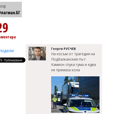
втор
лагман.БГ
29
оментара
Георги РУСЧЕВ
подели
На косъм от трагедия на
Подбалканския път:
Камион спука гума и едва
не премаза кола