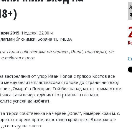
А
18+)
Ф
ври 2015
, Неделя, 22:00 ч.
Флагман.бг снимки: Боряна ТЕНЧЕВА
К
та търси собственика на червен „Опел”, подозират, че
е избягал с него
С
на застреляния от упор Иван Попов с прякор Костов все
и между белите пластмасови столове до страничния вход
дение „Омара” в Поморие. Той бил нападнат от трима мъже
 часа тази вечер, единият го гръмнал в главата.
елите успели да избягат.
та търси собственика на червен „Опел”, намерен край м. с.
оре с отворени врати, изоставен край пътя. Възможно е
да е пътувал с него.