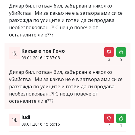
Дилар бил, готвач бил, забъркан в няколко
убийства... Ми за какво не е в затвора ами си се
разхожда по улиците и готви да си продава
необезпокояван...?! С нещо повече от
останалите ли е???
Какъв е тоя Гочо
15.
09.01.2016 17:37:08
3
9
Дилар бил, готвач бил, забъркан в няколко
убийства... Ми за какво не е в затвора ами си се
разхожда по улиците и готви да си продава
необезпокояван...?! С нещо повече от
останалите ли е???
ludi
14.
09.01.2016 15:55:16
4
1