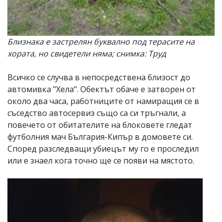
Близнака е застрелян буквално под терасите на
хората, но свидетели няма; снимка: Труд
Всичко се случва в непосредствена близост до
автомивка "Хела". Обектът обаче е затворен от
около два часа, работниците от намиращия се в
съседство автосервиз също са си тръгнали, а
повечето от обитателите на блоковете гледат
футболния мач България-Кипър в домовете си.
Според разследващи убиецът му го е проследил
или е знаел кога точно ще се появи на мястото.