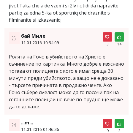
jivot.Taka che aide vzemi si 2lv i otidi da napravite
partiq za edna 5-ka ot sportniq che draznite s
filmiranite si izkazvaniq
бай Миле
25.
11.01.2016 10:34:09
3
14
Ролята на Гочо в убийството на Христо е
съчинение по картинка. Много добре е изяснено
тогава от полицията с кого е имал среща 30
минути преди убийството, а защо не е доказано
- търсете причината в продажно ченге. Ако
Гочо събере смелост може да го посочи пак на
сегашните полицаи но вече по-трудно ще може
да се докаже.
...m...
24.
11.01.2016 01:46:36
9
3