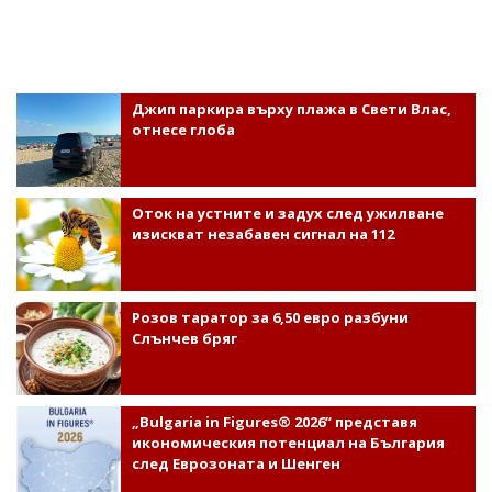
Джип паркира върху плажа в Свети Влас,
отнесе глоба
Оток на устните и задух след ужилване
изискват незабавен сигнал на 112
Розов таратор за 6,50 евро разбуни
Слънчев бряг
„Bulgaria in Figures® 2026“ представя
икономическия потенциал на България
след Еврозоната и Шенген