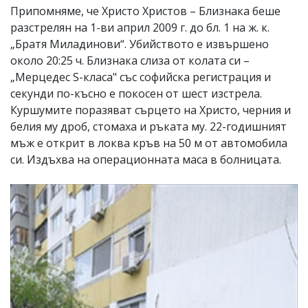
Припомняме, че Христо Христов – Близнака беше
разстрелян на 1-ви април 2009 г. до бл. 1 на ж. к.
„Братя Миладинови“. Убийството е извършено
около 20:25 ч. Близнака слиза от колата си –
„Мерцедес S-класа" със софийска регистрация и
секунди по-късно е покосен от шест изстрела.
Куршумите поразяват сърцето на Христо, черния и
белия му дроб, стомаха и ръката му. 22-годишният
мъж е открит в локва кръв на 50 м от автомобила
си. Издъхва на операционната маса в болницата.