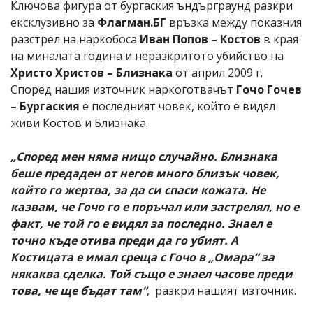
Ключова фигура от бургаския ъндърграунд разкри
ексклузивно за
Флагман.БГ
връзка между показния
разстрел на наркобоса
Иван Попов – Костов
в края
на миналата година и неразкритото убийство на
Христо Христов – Близнака
от април 2009 г.
Според нашия източник наркоготвачът
Гочо Гочев
– Бургаския
е последният човек, който е видял
живи Костов и Близнака.
„Според мен няма нищо случайно. Близнака
беше предаден от негов много близък човек,
който го жертва, за да си спаси кожата. Не
казвам, че Гочо го е поръчал или застрелял, но е
факт, че той го е видял за последно. Знаел е
точно къде отива преди да го убият. А
Костицата е имал среща с Гочо в „Омара“ за
някаква сделка. Той също е знаел часове преди
това, че ще бъдат там“
, разкри нашият източник.