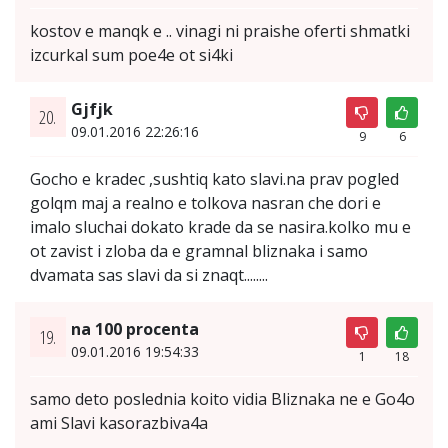
kostov e manqk e .. vinagi ni praishe oferti shmatki
izcurkal sum poe4e ot si4ki
Gjfjk
20.
09.01.2016 22:26:16
9
6
Gocho e kradec ,sushtiq kato slavi.na prav pogled
golqm maj a realno e tolkova nasran che dori e
imalo sluchai dokato krade da se nasira.kolko mu e
ot zavist i zloba da e gramnal bliznaka i samo
dvamata sas slavi da si znaqt........
na 100 procenta
19.
09.01.2016 19:54:33
1
18
samo deto poslednia koito vidia Bliznaka ne e Go4o
ami Slavi kasorazbiva4a