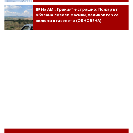
На АМ „Тракия” е страшно: Пожарът
обхвана лозови масиви, хеликоптер се
включи в гасенето (ОБНОВЕНА)