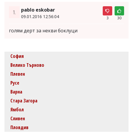
pablo eskobar
1.
09.01.2016 12:56:04
3
30
голям дерт за некви боклуци
София
Велико Търново
Плевен
Русе
Варна
Стара Загора
Ямбол
Сливен
Пловдив