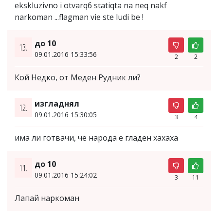
ekskluzivno i otvarq6 statiqta na neq nakf
narkoman ...flagman vie ste ludi be !
до 10
13.
09.01.2016 15:33:56
2
2
Кой Недко, от Меден Рудник ли?
изгладнял
12.
09.01.2016 15:30:05
3
4
има ли готвачи, че народа е гладен хахаха
до 10
11.
09.01.2016 15:24:02
3
11
Лапай наркоман