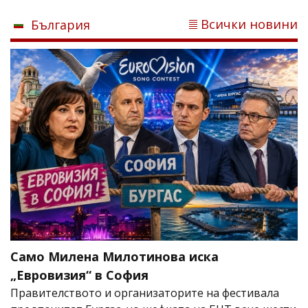
Всички новини
България
Само Милена Милотинова иска
„Евровизия“ в София
Правителството и организаторите на фестивала