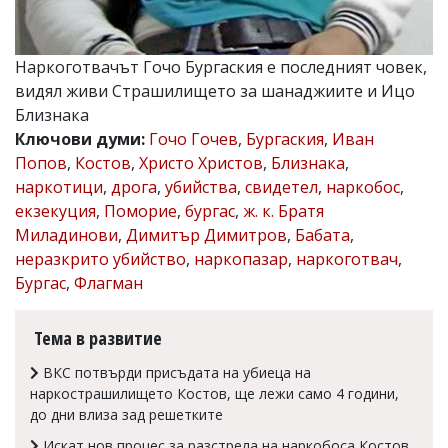
Коментарите
под
статиите
Наркоготвачът Гочо Бургаския е последният човек,
се
видял живи Страшилището за шанаджиите и Ицо
въвеждат
от
Близнака
читателите
Ключови думи:
Гочо Гочев
,
Бургаския
,
Иван
и
Попов
,
Костов
,
Христо Христов
,
Близнака
,
редакцията
не
наркотици
,
дрога
,
убийства
,
свидетел
,
наркобос
,
носи
екзекуция
,
Поморие
,
бургас
,
ж. к. Братя
отговорност
Миладинови
,
Димитър Димитров
,
Бабата
,
за
тях!
неразкрито убийство
,
наркопазар
,
наркоготвач
,
Ако
Бургас
,
Флагман
откриете
обиден
за
Тема в развитие
вас
коментар,
ВКС потвърди присъдата на убиеца на
моля
наркострашилището Костов, ще лежи само 4 години,
сигнализирайте
до дни влиза зад решетките
ни!
Искат нов процес за разстрела на наркобоса Костов