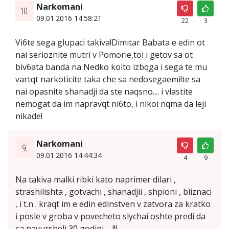
Narkomani
10.
09.01.2016 14:58:21
22
3
Vi6te sega glupaci takiva!Dimitar Babata e edin ot
nai serioznite mutri v Pomorie,toi i getov sa ot
biv6ata banda na Nedko koito izbqga i sega te mu
vartqt narkoticite taka che sa nedosegaemi!te sa
nai opasnite shanadji da ste naqsno.... i vlastite
nemogat da im napravqt ni6to, i nikoi nqma da leji
nikade!
Narkomani
9.
09.01.2016 14:44:34
4
9
Na takiva malki ribki kato naprimer dilari ,
strashilishta , gotvachi , shanadjii , shpioni , bliznaci
, i t.n . kraqt im e edin edinstven v zatvora za kratko
i posle v groba v povecheto slychai oshte predi da
sa navursheli 30 godini ... !!!