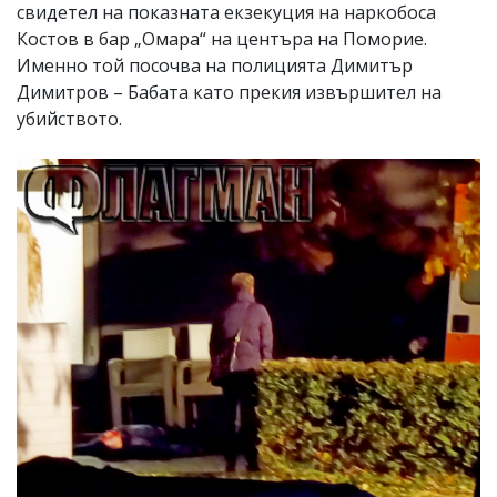
свидетел на показната екзекуция на наркобоса
Костов в бар „Омара“ на центъра на Поморие.
Именно той посочва на полицията Димитър
Димитров – Бабата като прекия извършител на
убийството.