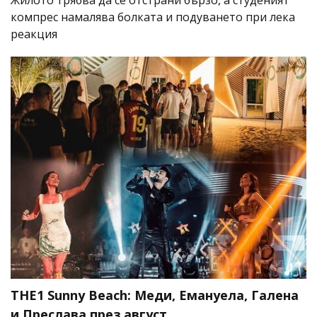
компрес намалява болката и подуването при лека
реакция
THE1 Sunny Beach: Меди, Емануела, Галена
и Преслава през август