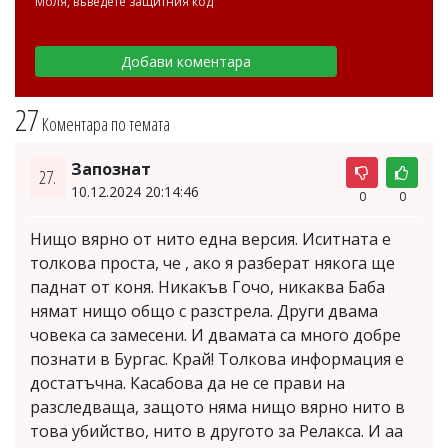
Моля, въведете защитния код
27
Коментара по темата
Запознат
27.
10.12.2024 20:14:46
0
0
Нищо вярно от нито една версия. Иситната е
толкова проста, че , ако я разберат някога ще
паднат от коня. Никакъв Гочо, никаква Баба
нямат нищо общо с разстрела. Други двама
човека са замесени. И двамата са много добре
познати в Бургас. Край! Толкова информация е
достатъчна. Касабова да не се прави на
разследваща, защото няма нищо вярно нито в
това убийство, нито в другото за Релакса. И аа