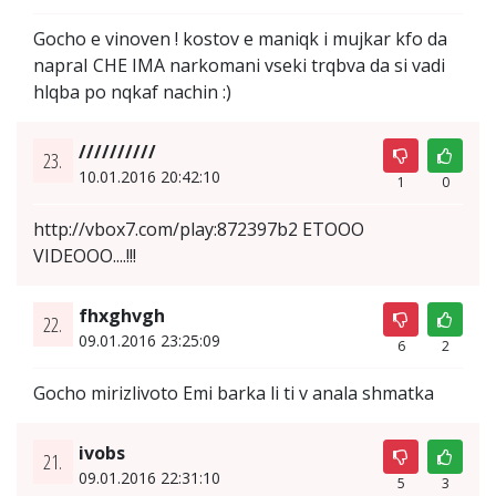
Gocho e vinoven ! kostov e maniqk i mujkar kfo da
napraI CHE IMA narkomani vseki trqbva da si vadi
hlqba po nqkaf nachin :)
//////////
23.
10.01.2016 20:42:10
1
0
http://vbox7.com/play:872397b2 ETOOO
VIDEOOO....!!!
fhxghvgh
22.
09.01.2016 23:25:09
6
2
Gocho mirizlivoto Emi barka li ti v anala shmatka
ivobs
21.
09.01.2016 22:31:10
5
3