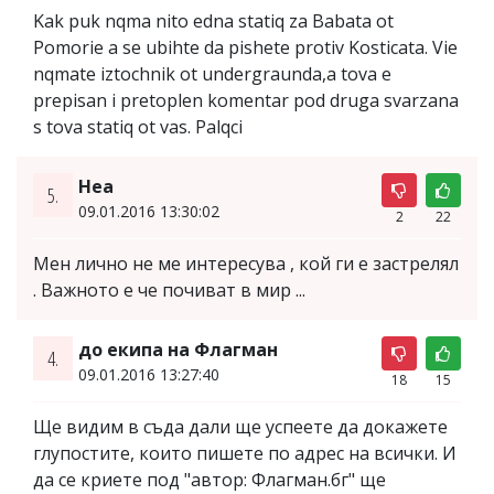
Kak puk nqma nito edna statiq za Babata ot
Pomorie a se ubihte da pishete protiv Kosticata. Vie
nqmate iztochnik ot undergraunda,a tova e
prepisan i pretoplen komentar pod druga svarzana
s tova statiq ot vas. Palqci
Неа
5.
09.01.2016 13:30:02
2
22
Мен лично не ме интересува , кой ги е застрелял
. Важното е че почиват в мир ...
до екипа на Флагман
4.
09.01.2016 13:27:40
18
15
Ще видим в съда дали ще успеете да докажете
глупостите, които пишете по адрес на всички. И
да се криете под "автор: Флагман.бг" ще