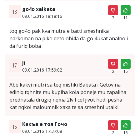
go4o xalkata
18.
09.01.2016 18:18:16
7
11
toq go4o pak kva mutra e bacti smeshnika
narkoman na piko deto obi4a da go 4ukat analno i
da furlq boba
Ji
17.
09.01.2016 17:59:02
2
15
Abe kakvi mutri sa teq mishki Babata i Getov,na
ediniq tqhnite mu kupiha kola poneje mu zapaliha
prednata!a drugiq nqma 2lv I cql jivot hodi pesha
kat nqkoi maloumnik xaxa te sa smeshni utaiki
Какъв е тоя Гочо
16.
09.01.2016 17:37:08
2
15