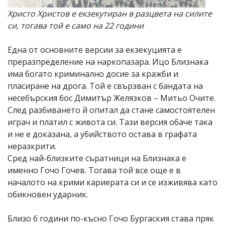
Христо Христов е екзекутиран в разцвета на силите
си, тогава той е само на 22 години
Една от основните версии за екзекуцията е
преразпределение на наркопазара. Ицо Близнака
има богато криминално досие за кражби и
пласиране на дрога. Той е свързван с бандата на
несебърския бос Димитър Желязков – Митьо Очите.
След разбиването й опитал да стане самостоятелен
играч и платил с живота си. Тази версия обаче така
и не е доказана, а убийството остава в графата
неразкрити.
Сред най-близките съратници на Близнака е
именно Гочо Гочев. Тогава той все още е в
началото на крими кариерата си и се изживява като
обикновен ударник.
Близо 6 години по-късно Гочо Бургаския става пряк