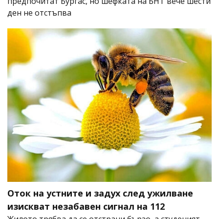
предпочитат Бургас, но шефката на БНТ вече шести
ден не отстъпва
Оток на устните и задух след ужилване
изискват незабавен сигнал на 112
Жилото трябва да се отстрани бързо, а студеният