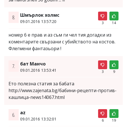
Шмърлок холмс
8.
09.01.2016 13:57:20
3
14
номер 6 е прав и аз съм ги чел тия догадки из
коментарите свързани с убийството на костов.
Флегмени фантазьори !
бат Манчо
7.
09.01.2016 13:53:41
3
9
Ето полезна статия за бабата
http://www.zajenata.bg/бабини-рецепти-против-
кашлица-news14067.html
az
6.
09.01.2016 13:32:01
6
19