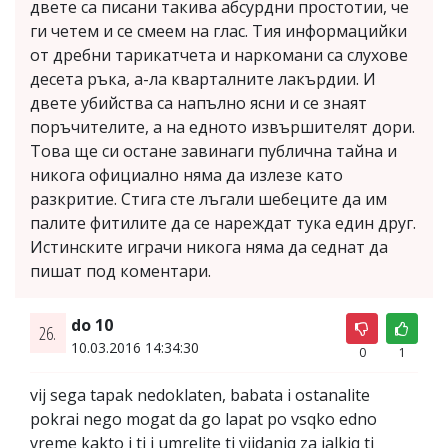
двете са писани такива абсурдни простотии, че
ги четем и се смеем на глас. Тия информацийки
от дребни тарикатчета и наркомани са слухове
десета ръка, а-ла кварталните лакърдии. И
двете убийства са напълно ясни и се знаят
поръчителите, а на едното извършителят дори.
Това ще си остане завинаги публична тайна и
никога официално няма да излезе като
разкритие. Стига сте лъгали шебеците да им
палите фитилите да се нареждат тука един друг.
Истинските играчи никога няма да седнат да
пишат под коментари.
do 10
26.
10.03.2016 14:34:30
0
1
vij sega tapak nedoklaten, babata i ostanalite
pokrai nego mogat da go lapat po vsqko edno
vreme kakto i ti i umrelite ti vijdaniq za jalkiq ti