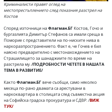
Криминалисти правят оглед на
местопрестъплението след показния разстрел на
Костов
Според източници на
Флагман.БГ
Костов, Гочо и
бургазлията Димитър Стефанов са имали среща в
Поморие с представители на по-ниските нива в
наркоразпространението. Факт е, че Гочев е бил
наясно предварително с местонахождението на
Страшилището за шанаджиите по време на
разстрела му.
/ПОДРОБНОСТИ ЧЕТЕТЕ В НАШАТА
ТЕМА В РАЗВИТИЕ/
Както
Флагман.БГ
вече съобщи, само няколко
месеца по-рано двамата са арестувани в
наркоквартира в столицата след съвместна акция
на Софийска градска прокуратура и СДВР. /
ВИЖ
ТУК/