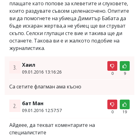
плащате като попове за клеветите и слуховете,
които раздувате съвсем целенасочено. Опитите
ви да помогнете на убиеца Димитър Бабата да
бъде искаран жертва,а не убиец ще ви струват
скъпо. Селски глупаци сте вие и такива ще ди
останете. Такова ви е и жалкото подобие на
журналистика.
Хаил
3.
09.01.2016 13:16:26
0
9
Са сетите флагман ама късно
бат Ман
2.
09.01.2016 12:57:57
0
19
Айдеее, да текват коментарите на
специалистите