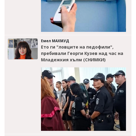
Емел МАХМУД
Ето ги "ловците на педофили",
пребивали Георги Кузев над час на
Младежкия хълм (СНИМКИ)