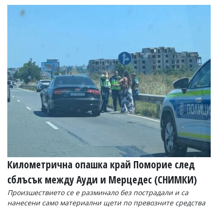
Километрична опашка край Поморие след
сблъсък между Ауди и Мерцедес (СНИМКИ)
Произшествието се е разминало без пострадали и са
нанесени само материални щети по превозните средства