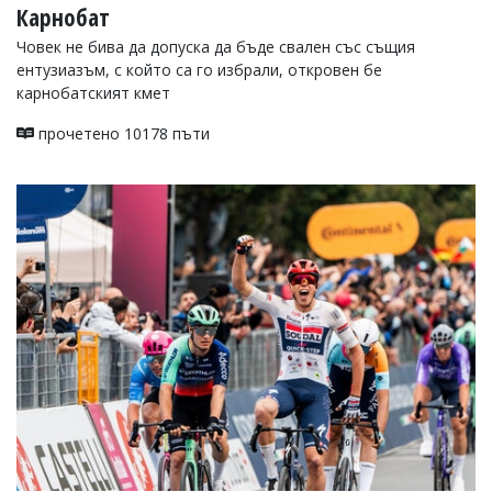
Карнобат
Човек не бива да допуска да бъде свален със същия
ентузиазъм, с който са го избрали, откровен бе
карнобатският кмет
прочетено 10178 пъти