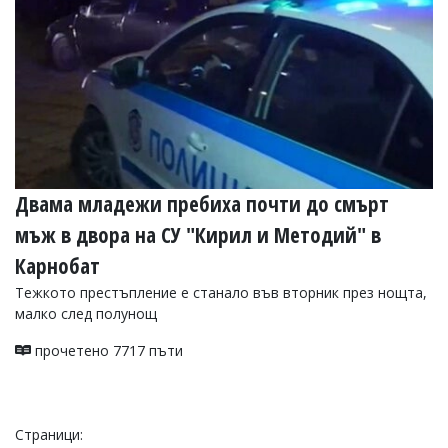
Двама младежи пребиха почти до смърт
мъж в двора на СУ "Кирил и Методий" в
Карнобат
Тежкото престъпление е станало във вторник през нощта,
малко след полунощ
прочетено 7717 пъти
Страници: