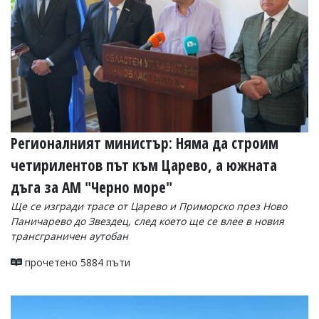
УКРАЙНА
СПОРТ
РАЗСЛЕДВАНЕ
БИЗНЕС
ЮГ
Управители:
Регионалният министър: Няма да строим
Веселин
Василев,
четирилентов път към Царево, а южната
email:
v.vasilev@flagman.bg
дъга за АМ "Черно море"
Катя
Ще се изгради трасе от Царево и Приморско през Ново
Касабова,
еmail:
k.kassabova@flagman.bg
Паничарево до Звездец, след което ще се влее в новия
трансграничен аутобан
Главен
редактор:
прочетено 5884 пъти
Иван
Колев,
email:
office@flagman.bg