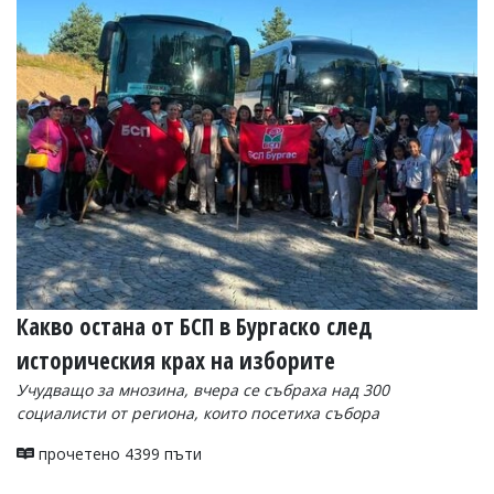
Коментарите
под
статиите
се
въвеждат
от
читателите
и
редакцията
не
носи
отговорност
за
тях!
Ако
Какво остана от БСП в Бургаско след
откриете
обиден
историческия крах на изборите
за
вас
Учудващо за мнозина, вчера се събраха над 300
коментар,
социалисти от региона, които посетиха събора
моля
сигнализирайте
прочетено 4399 пъти
ни!