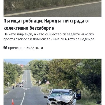
Пътища гробници: Народът ни страда от
колективно безхаберие
Не като индивиди, а като общество си задайте няколко
прости въпроса и помислете - има ли място за надежда
прочетено 5022 пъти