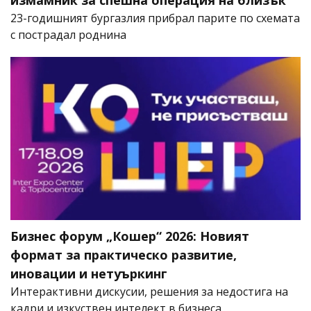
измамник за спешна операция на близък
23-годишният бургазлия прибрал парите по схемата
с пострадал роднина
Бизнес форум „Кошер“ 2026: Новият
формат за практическо развитие,
иновации и нетуъркинг
Интерактивни дискусии, решения за недостига на
кадри и изкуствен интелект в бизнеса