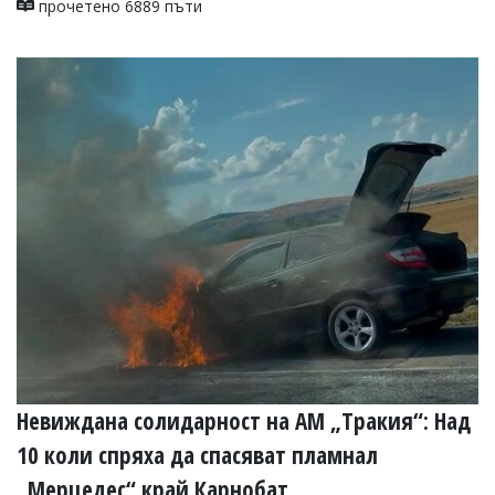
прочетено 6889 пъти
Невиждана солидарност на АМ „Тракия“: Над
10 коли спряха да спасяват пламнал
„Мерцедес“ край Карнобат