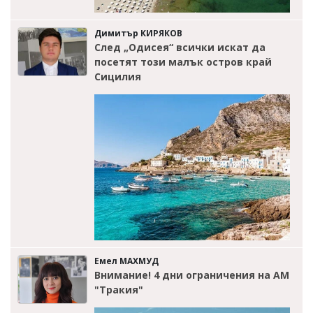
Димитър КИРЯКОВ
След „Одисея“ всички искат да
посетят този малък остров край
Сицилия
Емел МАХМУД
Внимание! 4 дни ограничения на АМ
"Тракия"