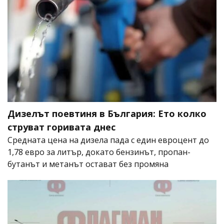
Дизелът поевтиня в България: Ето колко
струват горивата днес
Средната цена на дизела пада с един евроцент до
1,78 евро за литър, докато бензинът, пропан-
бутанът и метанът остават без промяна