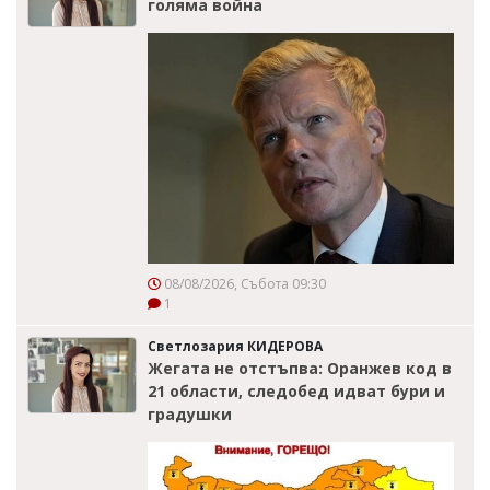
голяма война
08/08/2026, Събота 09:30
1
Светлозария КИДЕРОВА
Жегата не отстъпва: Оранжев код в
21 области, следобед идват бури и
градушки