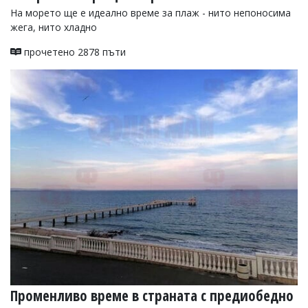
На морето ще е идеално време за плаж - нито непоносима
жега, нито хладно
прочетено 2878 пъти
Променливо време в страната с предиобедно