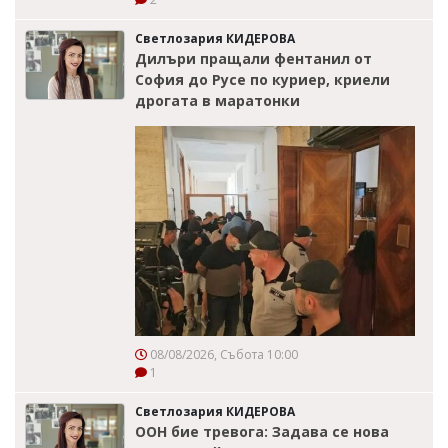
Светлозария КИДЕРОВА
Дилъри пращали фентанил от
София до Русе по куриер, криели
дрогата в маратонки
08/08/2026, Събота 10:00
1
Светлозария КИДЕРОВА
ООН бие тревога: Задава се нова