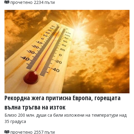
прочетено 2234 пъти
Коментарите
под
статиите
се
въвеждат
от
читателите
и
редакцията
не
носи
отговорност
за
тях!
Ако
откриете
обиден
Рекордна жега притисна Европа, горещата
за
вас
вълна тръгва на изток
коментар,
моля
Близо 200 млн. души са били изложени на температури над
сигнализирайте
35 градуса
ни!
прочетено 2557 пъти