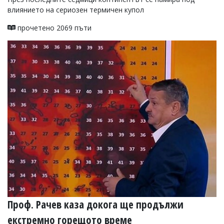
влиянието на сериозен термичен купол
прочетено 2069 пъти
Проф. Рачев каза докога ще продължи
екстремно горещото време