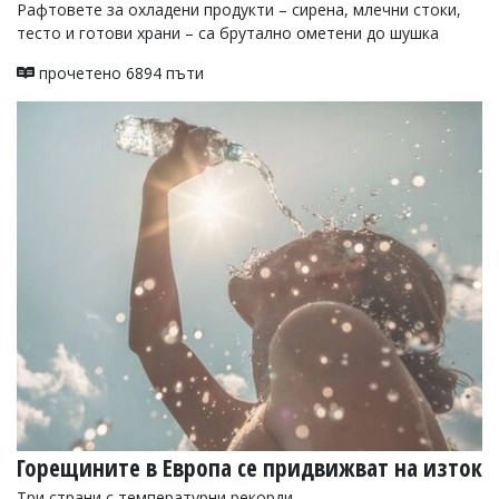
Рафтовете за охладени продукти – сирена, млечни стоки,
тесто и готови храни – са брутално ометени до шушка
прочетено 6894 пъти
Горещините в Европа се придвижват на изток
Три страни с температурни рекорди