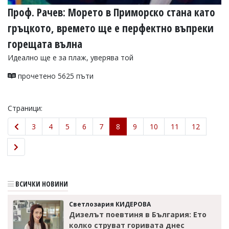
Проф. Рачев: Морето в Приморско стана като
гръцкото, времето ще е перфектно въпреки
горещата вълна
Идеално ще е за плаж, уверява той
прочетено 5625 пъти
Страници:
3
4
5
6
7
8
9
10
11
12
ВСИЧКИ НОВИНИ
Светлозария КИДЕРОВА
Дизелът поевтиня в България: Ето
колко струват горивата днес