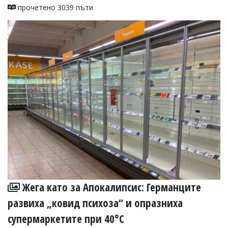
прочетено 3039 пъти
Жега като за Апокалипсис: Германците
развиха „ковид психоза“ и опразниха
супермаркетите при 40°C