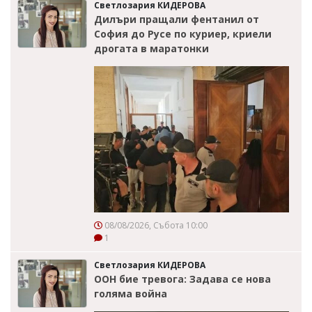
Светлозария КИДЕРОВА
Дилъри пращали фентанил от
София до Русе по куриер, криели
дрогата в маратонки
08/08/2026, Събота 10:00
1
Светлозария КИДЕРОВА
ООН бие тревога: Задава се нова
голяма война