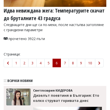
Идва невиждана жега: Температурите скачат
до бруталните 43 градуса
Следващите дни ще са по-меки, после настъпва затопляне
с грандизни параметри
прочетено 3922 пъти
Страници:
1
2
3
4
5
6
7
8
9
10
ВСИЧКИ НОВИНИ
Светлозария КИДЕРОВА
Дизелът поевтиня в България: Ето
колко струват горивата днес