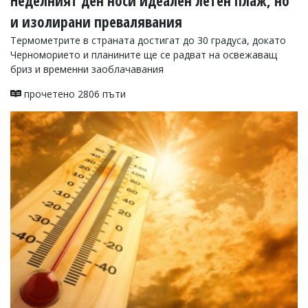
Неделният ден носи идеален летен плаж, но
и изолирани превалявания
Термометрите в страната достигат до 30 градуса, докато
Черноморието и планините ще се радват на освежаващ
бриз и временни заоблачавания
прочетено 2806 пъти