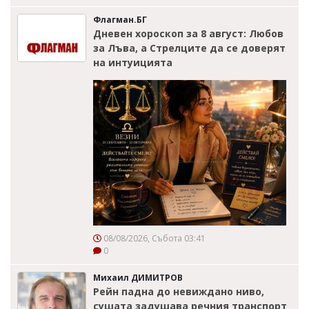
Флагман.БГ
Дневен хороскоп за 8 август: Любов
за Лъва, а Стрелците да се доверят
на интуицията
08/08/2026, Събота 03:41
0
Михаил ДИМИТРОВ
Рейн падна до невиждано ниво,
сушата задушава речния транспорт