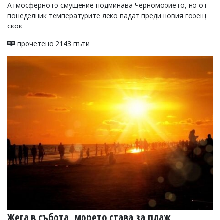
Атмосферното смущение подминава Черноморието, но от
Коментарите
понеделник температурите леко падат преди новия горещ
под
скок
статиите
се
прочетено 2143 пъти
въвеждат
от
читателите
и
редакцията
не
носи
отговорност
за
тях!
Ако
откриете
обиден
за
вас
коментар,
моля
сигнализирайте
ни!
Жега в събота, морето става за плаж