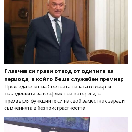
Главчев си прави отвод от одитите за
периода, в който беше служебен премиер
Председателят на Сметната палата отхвърля
твърденията за конфликт на интереси, но
прехвърля функциите си на свой заместник заради
съмненията в безпристрастността