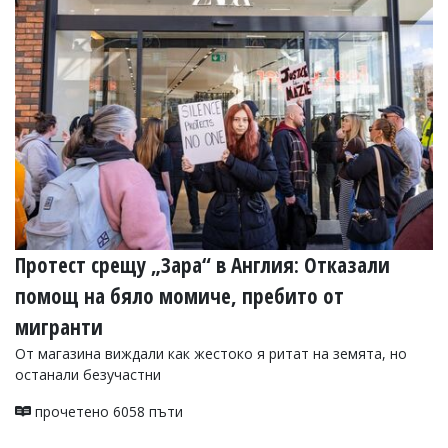
Протест срещу „Зара“ в Англия: Отказали
помощ на бяло момиче, пребито от
мигранти
От магазина виждали как жестоко я ритат на земята, но
останали безучастни
прочетено 6058 пъти