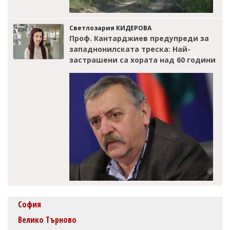
Светлозария КИДЕРОВА
Проф. Кантарджиев предупреди за
западнонилската треска: Най-
застрашени са хората над 60 години
София
Велико Търново