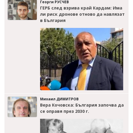
Георги РУСЧЕВ
ГЕРБ след взрива край Кардам: Има
ли риск дронове отново да навлязат
в България
Михаил ДИМИТРОВ
Вера Кочовска: България започва да
се оправя през 2030 г.