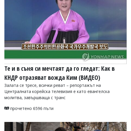
Те и в съня си мечтаят да го гледат: Как в
КНДР отразяват вожда Ким (ВИДЕО)
Залата се тресе, всички реват – репортажът на
Централната корейска телевизия е като евангелска
молитва, завършваща с транс
прочетено 6596 пъти