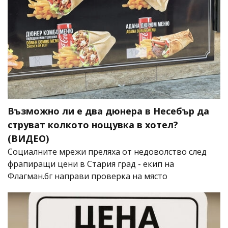
Възможно ли е два дюнера в Несебър да
струват колкото нощувка в хотел?
(ВИДЕО)
Социалните мрежи преляха от недоволство след
фрапиращи цени в Стария град - екип на
Флагман.бг направи проверка на място