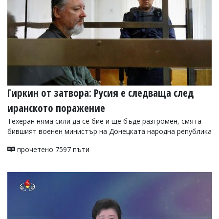
Гиркин от затвора: Русия е следваща след
иранското поражение
Техеран няма сили да се бие и ще бъде разгромен, смята
бившият военен министър на Донецката народна република
прочетено 7597 пъти