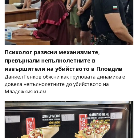
Психолог разясни механизмите,
превърнали непълнолетните в
извършители на убийството в Пловдив
Даниел Генков обясни как груповата динамика е
довела непълнолетните до убийството на
Младежкия хълм