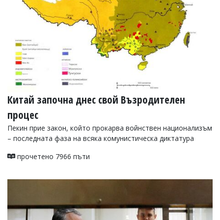
Китай започна днес свой Възродителен
процес
Пекин прие закон, който прокарва войнствен национализъм
– последната фаза на всяка комунистическа диктатура
прочетено 7966 пъти