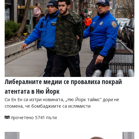
Либералните медии се провалиха покрай
атентата в Ню Йорк
Си Ен Ен си изтри новината, „Ню Йорк таймс“ дори не
спомена, че бомбаджиите са ислямисти
прочетено 5741 пъти