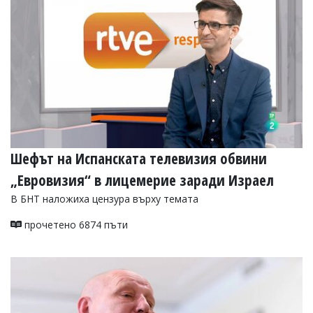
Шефът на Испанската телевизия обвини
„Евровизия“ в лицемерие заради Израел
В БНТ наложиха цензура върху темата
прочетено 6874 пъти