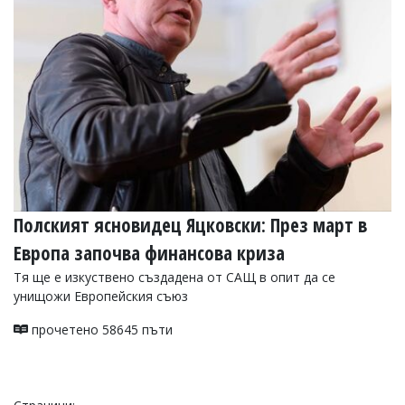
Полският ясновидец Яцковски: През март в
Европа започва финансова криза
Тя ще е изкуствено създадена от САЩ в опит да се
унищожи Европейския съюз
прочетено 58645 пъти