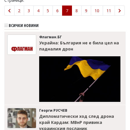
Страници:
2
3
4
5
6
7
8
9
10
11
ВСИЧКИ НОВИНИ
Флагман.БГ
Украйна: България не е била цел на
падналия дрон
Георги РУСЧЕВ
Дипломатически ход след дрона
край Кардам: МВнР привика
украинския посланик