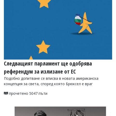
УКРАЙНА
СПОРТ
РАЗСЛЕДВАНЕ
БИЗНЕС
ЮГ
Управители:
Веселин
Василев,
email:
Следващият парламент ще одобрява
v.vasilev@flagman.bg
референдум за излизане от ЕС
Катя
Касабова,
Подобно допитване се вписва в новата американска
еmail:
k.kassabova@flagman.bg
концепция за света, според която Брюксел е враг
Главен
прочетено 5047 пъти
редактор:
Иван
Колев,
email:
office@flagman.bg