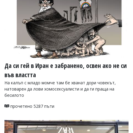
Коментарите
под
статиите
се
въвеждат
от
читателите
и
редакцията
не
носи
Да си гей в Иран е забранено, освен ако не си
отговорност
за
във властта
тях!
Ако
На калъп с младо момче там бе хванат дори човекът,
откриете
натоварен да лови хомосексуалисти и да ги праща на
обиден
бесилото
за
вас
прочетено 5287 пъти
коментар,
моля
сигнализирайте
ни!