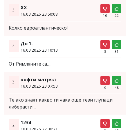
XX
5.
16.03.2026 23:50:08
16
22
Колко евроатлантическо!
До 1.
4.
16.03.2026 23:10:13
3
31
От Римляните са....
кофти матрял
3.
16.03.2026 23:07:53
6
48
Те ако знаят какво ги чака още тези глупаци
либерасти ...
1234
2.
16.03.2026 22:36:21