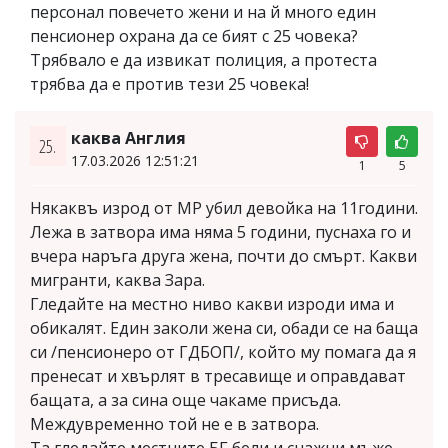
персонал повечето жени и на й много един
пенсионер охрана да се бият с 25 човека?
Трябвало е да извикат полиция, а протеста
трябва да е против тези 25 човека!
каква Англия
25.
17.03.2026 12:51:21
1
5
Някаквъ изрод от МР убил девойка на 11години.
Лежа в затвора има няма 5 години, пуснаха го и
вчера наръга друга жена, почти до смърт. Какви
мигранти, каква Зара.
Гледайте на местно ниво какви изроди има и
обикалят. Един заколи жена си, обади се на баща
си /пенсионеро от ГДБОП/, който му помага да я
пренесат и хвърлят в тресавище и оправдават
бащата, а за сина още чакаме присъда.
Междувременно той не е в затвора.
Та гледайте местните БГ бели и снажни мъже