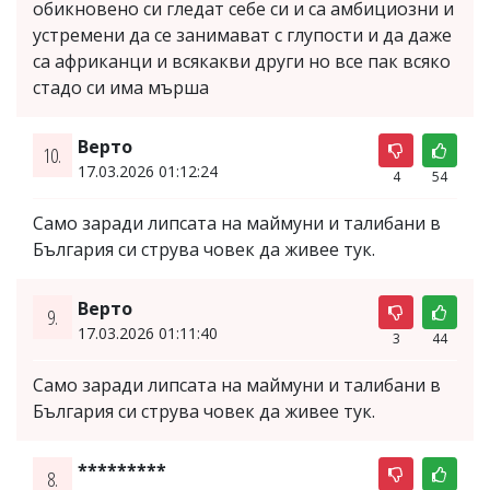
обикновено си гледат себе си и са амбициозни и
устремени да се занимават с глупости и да даже
са африканци и всякакви други но все пак всяко
стадо си има мърша
Верто
10.
17.03.2026 01:12:24
4
54
Само заради липсата на маймуни и талибани в
България си струва човек да живее тук.
Верто
9.
17.03.2026 01:11:40
3
44
Само заради липсата на маймуни и талибани в
България си струва човек да живее тук.
*********
8.