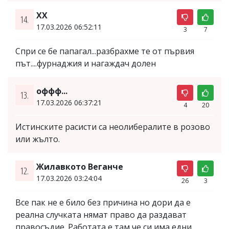
ХХ
14.
17.03.2026 06:52:11
3
7
Спри се бе папагал...разбрахме те от първия
път....фурнаджия и нагаждач долен
оффф...
13.
17.03.2026 06:37:21
4
20
Истинските расисти са неолибералите в розово
или жълто.
Жилавкото Веганче
12.
17.03.2026 03:24:04
26
3
Все пак не е било без причина но дори да е
реална случката нямат право да раздават
правосъдие. Работата е там че си има едни