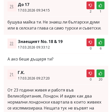
До 17
23.
17.03.2026 09:34:15
2
1
бушува майка ти. Не знаеш ли български думи
или в селската глава са само турски и съветски.
Знаещият No. 18 & 19
22.
17.03.2026 09:33:12
0
6
А ако беше дъщеря ти?
Г.К.
21.
17.03.2026 09:27:20
0
20
От 23 години живея и работя във
Великобритания, Лондон. И видях как два
нормални лондонски квартала в които живеех
се изслямизираха. Нещата тук не вървят на