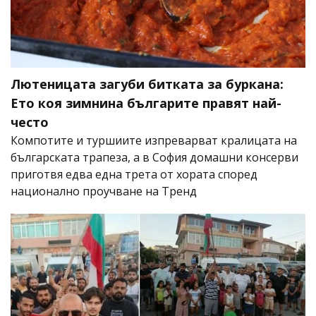
Лютеницата загуби битката за буркана:
Ето коя зимнина българите правят най-
често
Компотите и туршиите изпреварват кралицата на
българската трапеза, а в София домашни консерви
приготвя едва една трета от хората според
национално проучване на Тренд