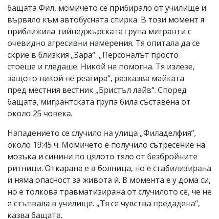
бащата Фил, момичето се прибирало от училище и
вървяло към автобусната спирка. В този момент я
приближила тийнеджърската група мигранти с
очевидно агресивни намерения. Тя опитала да се
скрие в близкия „Зара“. „Персоналът просто
стоеше и гледаше. Никой не помогна. Тя излезе,
защото никой не реагира“, разказва майката
пред местния вестник „Бристъл лайв“. Според
бащата, мигрантската група била съставена от
около 25 човека.
Нападението се случило на улица „Филаделфия“,
около 19:45 ч. Момичето е получило сътресение на
мозъка и синини по цялото тяло от безбройните
ритници. Откарана е в болница, но е стабилизирана
и няма опасност за живота ѝ. В момента е у дома си,
но е толкова травматизирана от случилото се, че не
е стъпвала в училище. „Тя се чувства предадена“,
казва бащата.