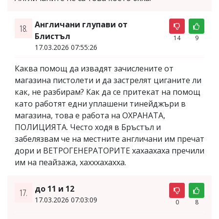
Англичани глупави от
18.
Блистъл
14
9
17.03.2026 07:55:26
Каква помощ да извадят зачислените от
магазина пистолети и да застрелят циганите ли
как, не разбирам? Как да се притекат на помощ
като работят едни уплашени тинейджъри в
магазина, това е работа на ОХРАНАТА,
ПОЛИЦИЯТА. Често ходя в Бръстъл и
забелязвам че на местните англичани им пречат
дори и ВЕТРОГЕНЕРАТОРИТЕ хахаахаха пречили
им на пеайзажа, хахххахахха.
до 11 и 12
17.
17.03.2026 07:03:09
0
8