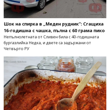
Шок на спирка в „Меден рудник“: Сгащиха
16-годишна с чашка, пълна с 60 грама пико
Непълнолетната от Сливен била с 40-годишната
бургазлийка Недка, и двете са задържани от
Четвърто РУ