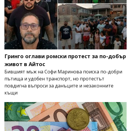
Гринго оглави ромски протест за по-добър
живот в Айтос
Бившият мъж на Софи Маринова поиска по-добри
пътища и удобен транспорт, но протестът
повдигна въпроси за данъците и незаконните
къщи