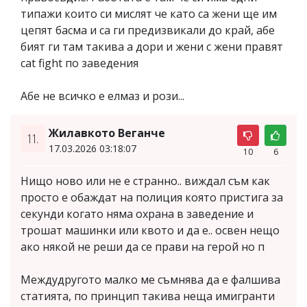
типажи които си мислят че като са жени ще им
цепят басма и са ги предизвикали до край, абе
бият ги там такива а дори и жени с жени правят
cat fight по заведения
Абе не всичко е елмаз и рози...
Жилавкото Веганче
11.
17.03.2026 03:18:07
10
6
Нищо ново или не е странно.. виждал съм как
просто е обаждат на полиция която пристига за
секунди когато няма охрана в заведение и
трошат машинки или квото и да е.. освен нещо
ако някой не реши да се прави на герой но п
Междудругото малко ме съмнява да е фалшива
статията, по принцип такива неща имигранти