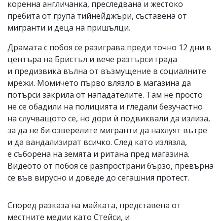
коренна англичанка, преследвана и жестоко
пребита от група тийнейджъри, съставена от
мигранти и деца на пришълци.
Драмата с побоя се разиграва преди точно 12 дни в
центъра на Бристъл и вече разтърси града
и предизвика вълна от възмущение в социалните
мрежи. Момичето първо влязло в магазина да
потърси закрила от нападателите. Там не просто
не се обадили на полицията и гледали безучастно
на случващото се, но дори ѝ подвиквали да излиза,
за да не би озверелите мигранти да нахлуят вътре
и да вандализират всичко. След като излязла,
е съборена на земята и ритана пред магазина.
Видеото от побоя се разпространи бързо, превърна
се във вирусно и доведе до сегашния протест.
Според разказа на майката, представена от
местните медии като Стейси, и