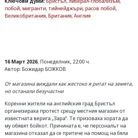
Ключови думи:
Бристъл
,
либерал-глобализъм
,
Коментарите
побой
,
мигранти
,
тийнейджъри
,
расов побой
,
под
Великобритания
,
Британия
,
Англия
статиите
се
въвеждат
от
читателите
и
редакцията
не
16 Март 2026
, Понеделник, 22:00 ч.
носи
отговорност
Автор: Божидар БОЖКОВ
за
тях!
От магазина виждали как жестоко я ритат на земята,
Ако
откриете
но останали безучастни
обиден
за
Коренни жители на английския град Бристъл
вас
организираха протест срещу местния магазин от
коментар,
известната верига „Зара“. Те призоваха хората да
моля
сигнализирайте
му обявят бойкот. Причината е, че персоналът на
ни!
магазина отказал да се притече на помощ на бяла