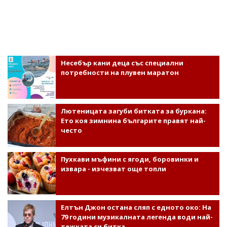
Несебър кани деца със специални
потребности на плувен маратон
Лютеницата загуби битката за буркана:
Ето коя зимнина българите правят най-
често
Пухкави мъфини с ягоди, боровинки и
извара - изчезват още топли
Елтън Джон остана сляп с едното око: На
79 години музикалната легенда води най-
тежката си битка