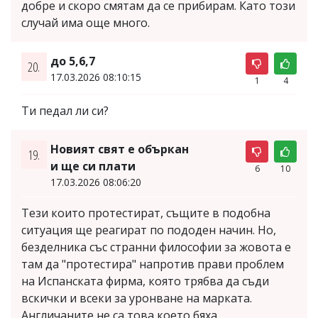
добре и скоро смятам да се прибирам. Като този
случай има още много.
до 5,6,7
20.
17.03.2026 08:10:15
1
4
Ти педал ли си?
Новият свят е объркан
19.
и ще си плати
6
10
17.03.2026 08:06:20
Тези които протестират, същите в подобна
ситуация ще реагират по пододен начин. Но,
безделника със странни философии за жовота е
там да "протестира" напротив прави проблем
на Испанската фирма, която трябва да съди
вскички и всеки за уронване на марката.
Англичаните не са това което бяха.