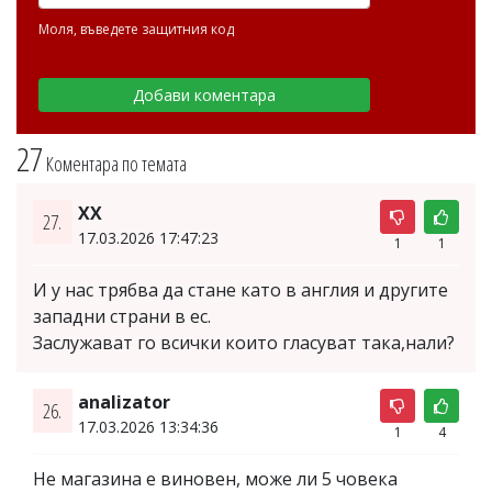
Моля, въведете защитния код
27
Коментара по темата
XX
27.
17.03.2026 17:47:23
1
1
И у нас трябва да стане като в англия и другите
западни страни в ес.
Заслужават го всички които гласуват така,нали?
analizator
26.
17.03.2026 13:34:36
1
4
Не магазина е виновен, може ли 5 човека