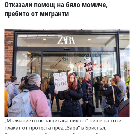
УКРАЙНА
Отказали помощ на бяло момиче,
СПОРТ
пребито от мигранти
РАЗСЛЕДВАНЕ
БИЗНЕС
ЮГ
Управители:
Веселин
Василев,
email:
v.vasilev@flagman.bg
Катя
Касабова,
еmail:
k.kassabova@flagman.bg
Главен
редактор:
Иван
Колев,
„Мълчанието не защитава никого“ пише на този
email:
плакат от протеста пред „Зара“ в Бристъл.
office@flagman.bg