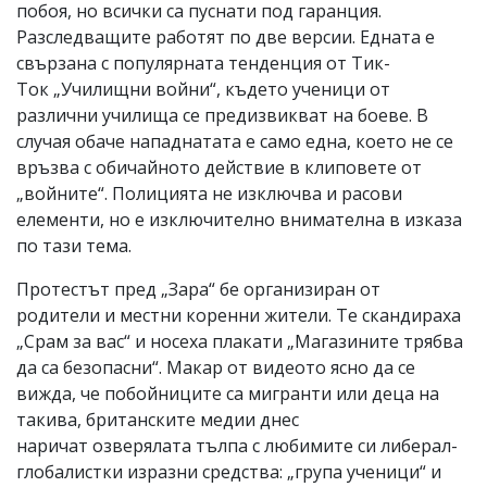
побоя, но всички са пуснати под гаранция.
Разследващите работят по две версии. Едната е
свързана с популярната тенденция от Тик-
Ток „Училищни войни“, където ученици от
различни училища се предизвикват на боеве. В
случая обаче нападнатата е само една, което не се
връзва с обичайното действие в клиповете от
„войните“. Полицията не изключва и расови
елементи, но е изключително внимателна в изказа
по тази тема.
Протестът пред „Зара“ бе организиран от
родители и местни коренни жители. Те скандираха
„Срам за вас“ и носеха плакати „Магазините трябва
да са безопасни“. Макар от видеото ясно да се
вижда, че побойниците са мигранти или деца на
такива, британските медии днес
наричат озверялата тълпа с любимите си либерал-
глобалистки изразни средства: „група ученици“ и