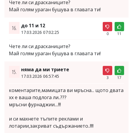
Чете ли си драсканиците?
Май голям ураган бушува в главата ти!
до 11 и 12
16.
17.03.2026 07:02:25
0
11
Чете ли си драсканиците?
Май голям ураган бушува в главата ти!
няма да ми триете
15.
17.03.2026 06:57:45
3
17
коментарите,мамицата ви мръсна... щото двата
хх е ваша подлога ли..???
мръсни фурнаджии....!!!
и си махнете тъпите реклами и
лотарии,закриват съдържанието..!!!!