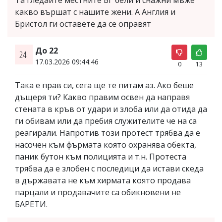
какво вършат с нашите жени. А Англия и
Бристол ги оставете да се оправят
До 22
24.
17.03.2026 09:44:46
0
13
Така е прав си, сега ще те питам аз. Ако беше
дъщеря ти? Какво правим освен да направя
стената в кръв от удари и злоба или да отида да
ги обивам или да пребия служителите че на са
реагирали. Напротив този протест трябва да е
насочен към фърмата която охранява обекта,
паник бутон към полицията и т.н. Протеста
трябва да е злобен с последици да истави скеда
в държавата не към хирмата която продава
парцали и продавачите са обикновени не
БАРЕТИ.