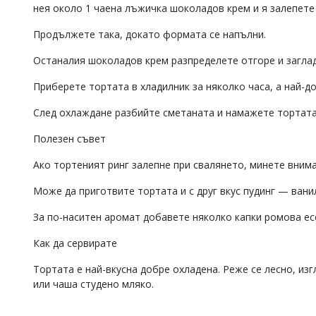
нея около 1 чаена лъжичка шоколадов крем и я залепете
Продължете така, докато формата се напълни.
Останалия шоколадов крем разпределете отгоре и загла
Приберете тортата в хладилник за няколко часа, а най-до
След охлаждане разбийте сметаната и намажете тортата 
Полезен съвет
Ако тортеният ринг залепне при свалянето, минете вним
Може да приготвите тортата и с друг вкус пудинг — ванил
За по-наситен аромат добавете няколко капки ромова ес
Как да сервирате
Тортата е най-вкусна добре охладена. Реже се лесно, изг
или чаша студено мляко.