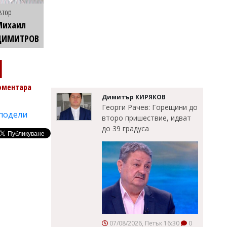
втор
Михаил
ДИМИТРОВ
1
оментара
Димитър КИРЯКОВ
Георги Рачев: Горещини до
подели
второ пришествие, идват
до 39 градуса
07/08/2026, Петък 16:30
0