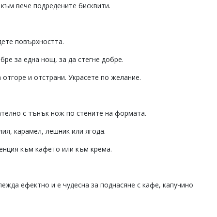
 към вече подредените бисквити.
дете повърхността.
бре за една нощ, за да стегне добре.
отгоре и отстрани. Украсете по желание.
ателно с тънък нож по стените на формата.
ия, карамел, лешник или ягода.
енция към кафето или към крема.
лежда ефектно и е чудесна за поднасяне с кафе, капучино