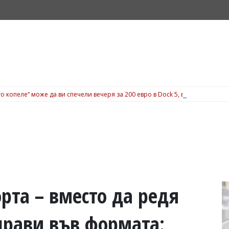
о копеле“ може да ви спечели вечеря за 200 евро в Dock 5, вижте подробн
рта – вместо да редя
прави във формата: