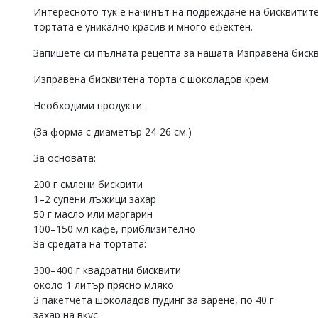
Интересното тук е начинът на подреждане на бисквитите 
Коментарите
тортата е уникално красив и много ефектен.
под
статиите
Запишете си пълната рецепта за нашата Изправена бискв
се
въвеждат
Изправена бисквитена торта с шоколадов крем
от
читателите
и
Необходими продукти:
редакцията
не
(За форма с диаметър 24-26 см.)
носи
отговорност
За основата:
за
тях!
200 г смлени бисквити
Ако
1–2 супени лъжици захар
откриете
50 г масло или маргарин
обиден
100–150 мл кафе, приблизително
за
За средата на тортата:
вас
коментар,
300–400 г квадратни бисквити
моля
сигнализирайте
около 1 литър прясно мляко
ни!
3 пакетчета шоколадов пудинг за варене, по 40 г
захар на вкус