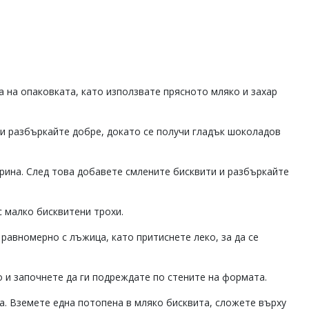
 на опаковката, като използвате прясното мляко и захар
 и разбъркайте добре, докато се получи гладък шоколадов
рина. След това добавете смлените бисквити и разбъркайте
 малко бисквитени трохи.
равномерно с лъжица, като притиснете леко, за да се
о и започнете да ги подреждате по стените на формата.
. Вземете една потопена в мляко бисквита, сложете върху