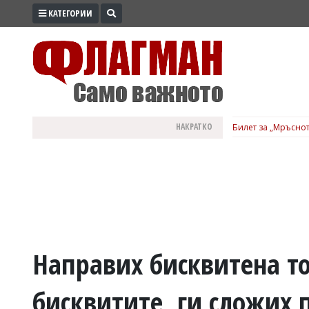
КАТЕГОРИИ
ПРОМО
ЗОНА
ИЗБОРИ
2026
ПРАКТИЧНО
НАКРАТКО
Билет за „Мръснот
КУЛТУРА
ЗДРАВЕ
ПОЛИТИКА
ОБЩИНИ
ОБЩЕСТВО
ЛАЙФСТАЙЛ
Направих бисквитена то
ВОЙНАТА
бисквитите, ги сложих 
В