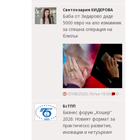
Светлозария КИДЕРОВА
Баба от Зидарово даде
5000 евро на ало измамник
за спешна операция на
близък
07/08/2026, Петък 16:00
0
БсТПП
Бизнес форум „Кошер“
2026: Новият формат за
практическо развитие,
иновации и нетуъркинг