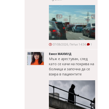
07/08/2026, Петък 14:56
1
Емел МАХМУД
Мъж е арестуван, след
като се качи на покрива на
болница и започна да се
взира в пациентите