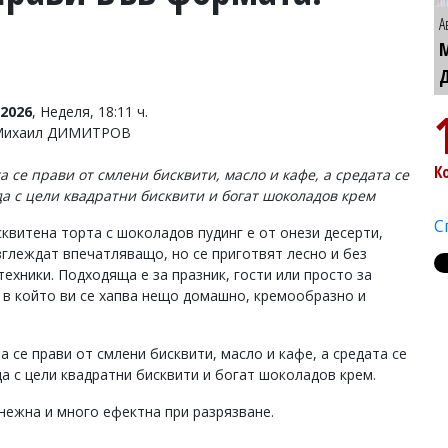
А
2026
, Неделя, 18:11 ч.
 Михаил ДИМИТРОВ
К
а се прави от смлени бисквити, масло и кафе, а средата се
а с цели квадратни бисквити и богат шоколадов крем
С
сквитена торта с шоколадов пудинг е от онези десерти,
зглеждат впечатляващо, но се приготвят лесно и без
техники. Подходяща е за празник, гости или просто за
 в който ви се хапва нещо домашно, кремообразно и
а се прави от смлени бисквити, масло и кафе, а средата се
а с цели квадратни бисквити и богат шоколадов крем.
 нежна и много ефектна при разрязване.