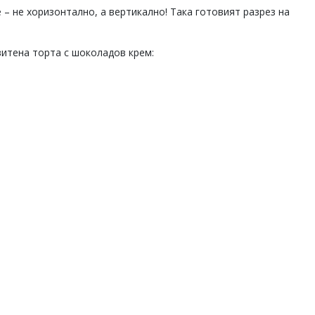
– не хоризонтално, а вертикално! Така готовият разрез на
итена торта с шоколадов крем: