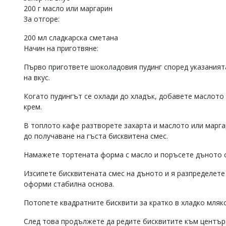
200 г масло или маргарин
За отгоре:
200 мл сладкарска сметана
Начин на приготвяне:
Първо пригответе шоколадовия пудинг според указанията
на вкус.
Когато пудингът се охлади до хладък, добавете маслото
крем.
В топлото кафе разтворете захарта и маслото или марга
до получаване на гъста бисквитена смес.
Намажете тортената форма с масло и поръсете дъното с
Изсипете бисквитената смес на дъното и я разпределете 
оформи стабилна основа.
Потопете квадратните бисквити за кратко в хладко мляк
След това продължете да редите бисквитите към центъра