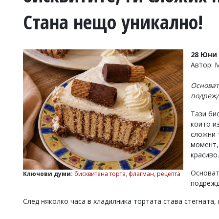
УКРАЙНА
Стана нещо уникално!
СПОРТ
РАЗСЛЕДВАНЕ
БИЗНЕС
28 Юни 
ЮГ
Автор:
Основат
Управители:
подрежд
Веселин
Василев,
Тази би
email:
които и
v.vasilev@flagman.bg
Катя
сложни 
Касабова,
момент,
еmail:
k.kassabova@flagman.bg
красиво.
Главен
Основат
Ключови думи:
бисквитена торта
,
флагман
,
рецепта
редактор:
подрежд
Иван
Колев,
След няколко часа в хладилника тортата става стегната,
email:
office@flagman.bg