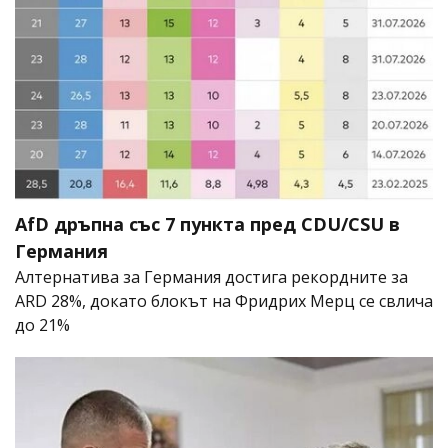
AfD дръпна със 7 пункта пред CDU/CSU в
Германия
Алтернатива за Германия достига рекордните за
ARD 28%, докато блокът на Фридрих Мерц се свлича
до 21%