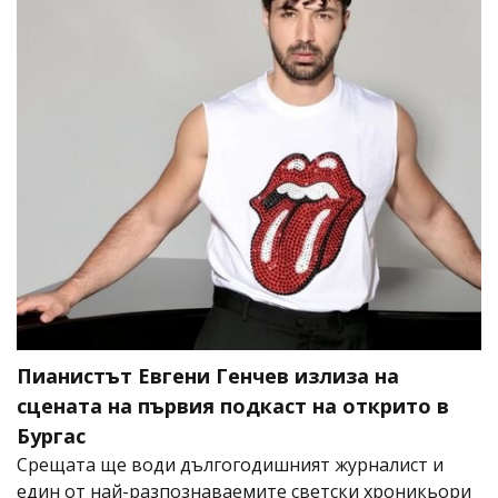
Пианистът Евгени Генчев излиза на
сцената на първия подкаст на открито в
Бургас
Срещата ще води дългогодишният журналист и
един от най-разпознаваемите светски хроникьори