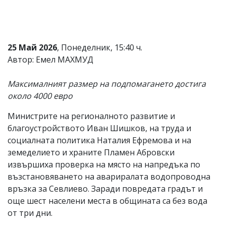
Коментарите
под
статиите
се
25 Май 2026
, Понеделник, 15:40 ч.
въвеждат
от
Автор: Емел МАХМУД
читателите
и
Максималният размер на подпомагането достига
редакцията
не
около 4000 евро
носи
отговорност
Министрите на регионалното развитие и
за
благоустройството Иван Шишков, на труда и
тях!
Ако
социалната политика Наталия Ефремова и на
откриете
земеделието и храните Пламен Абровски
обиден
извършиха проверка на място на напредъка по
за
вас
възстановяването на авариралата водопроводна
коментар,
връзка за Севлиево. Заради повредата градът и
моля
още шест населени места в общината са без вода
сигнализирайте
ни!
от три дни.