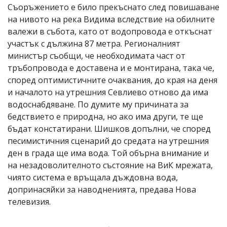
Съоръжението е било прекъснато след повишаване
на нивото на река Видима вследствие на обилните
валежи в събота, като от водопровода е откъснат
участък с дължина 87 метра. Регионалният
министър съобщи, че необходимата част от
тръбопровода е доставена и е монтирана, така че,
според оптимистичните очаквания, до края на деня
и началото на утрешния Севлиево отново да има
водоснабдяване. По думите му причината за
бедствието е природна, но ако има други, те ще
бъдат констатирани. Шишков допълни, че според
песимистичния сценарий до средата на утрешния
ден в града ще има вода. Той обърна внимание и
на незадоволителното състояние на ВиК мрежата,
чиято система е връщала дъждовна вода,
допринасяйки за наводненията, предава Нова
телевизия.