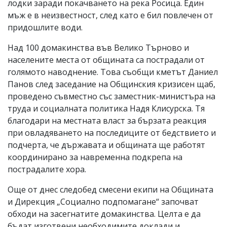
лодки заради покачването на река Росица. Един
мъж е в неизвестност, след като е бил повлечен от
придошлите води.
Над 100 домакинства във Велико Търново и
населените места от общината са пострадали от
голямото наводнение. Това съобщи кметът Даниел
Панов след заседание на Общинския кризисен щаб,
проведено съвместно със заместник-министъра на
труда и социалната политика Надя Клисурска. Тя
благодари на местната власт за бързата реакция
при овладяването на последиците от бедствието и
подчерта, че държавата и общината ще работят
координирано за навременна подкрепа на
пострадалите хора.
Още от днес следобед смесени екипи на Общината
и Дирекция „Социално подпомагане“ започват
обходи на засегнатите домакинства. Целта е да
бъдат изготвени необходимите доклади и