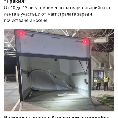
"Тракия"
От 10 до 13 август временно затварят аварийната
лента в участъци от магистралата заради
почистване и косене
Разкриха тайник с 8 иракчани в микробус