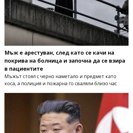
Мъж е арестуван, след като се качи на
покрива на болница и започна да се взира
в пациентите
Мъжът стоял с черно наметало и предмет като
коса, а полиция и пожарна го сваляли близо час