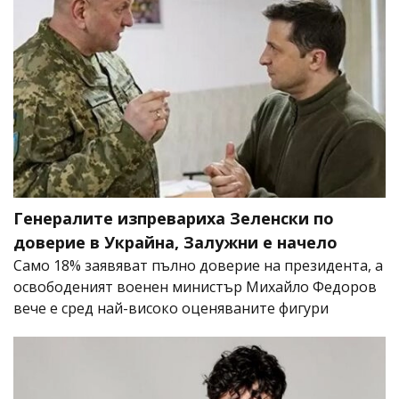
Генералите изпревариха Зеленски по
доверие в Украйна, Залужни е начело
Само 18% заявяват пълно доверие на президента, а
освободеният военен министър Михайло Федоров
вече е сред най-високо оценяваните фигури