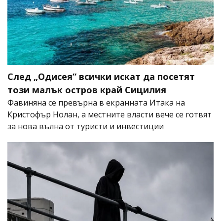
След „Одисея“ всички искат да посетят
този малък остров край Сицилия
Фавиняна се превърна в екранната Итака на
Кристофър Нолан, а местните власти вече се готвят
за нова вълна от туристи и инвестиции