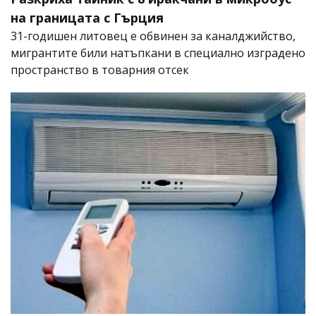
на границата с Гърция
31-годишен литовец е обвинен за каналджийство,
мигрантите били натъпкани в специално изградено
пространство в товарния отсек