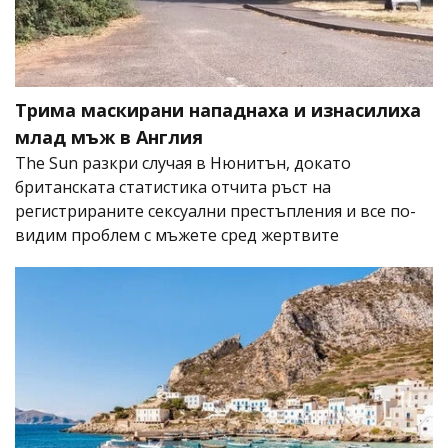
Трима маскирани нападнаха и изнасилиха
млад мъж в Англия
The Sun разкри случая в Нюнитън, докато
британската статистика отчита ръст на
регистрираните сексуални престъпления и все по-
видим проблем с мъжете сред жертвите