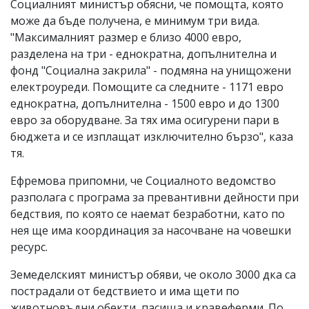
Социалният министър обясни, че помощта, която
може да бъде получена, е минимум три вида.
"Максималният размер е близо 4000 евро,
разделена на три - еднократна, допълнителна и
фонд "Социална закрила" - подмяна на унищожени
електроуреди. Помощите са следните - 1171 евро
еднократна, допълнителна - 1500 евро и до 1300
евро за оборудване. За тях има осигурени пари в
бюджета и се изплащат изключително бързо", каза
тя.
Ефремова припомни, че Социалното ведомство
разполага с програма за превантивни дейности при
бедствия, по която се наемат безработни, като по
нея ще има координация за насочване на човешки
ресурс.
Земеделският министър обяви, че около 3000 дка са
пострадали от бедствието и има щети по
животновъдни обекти, пасища и кравеферми. По