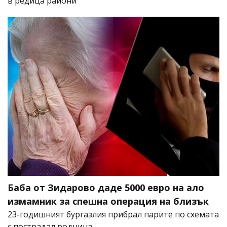
в редица райони
Баба от Зидарово даде 5000 евро на ало
измамник за спешна операция на близък
23-годишният бургазлия прибрал парите по схемата
с пострадал роднина