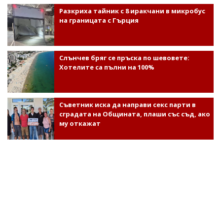
Разкриха тайник с 8 иракчани в микробус
на границата с Гърция
Слънчев бряг се пръска по шевовете:
Хотелите са пълни на 100%
Съветник иска да направи секс парти в
сградата на Общината, плаши със съд, ако
му откажат