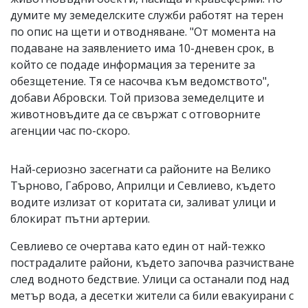
думите му земеделските служби работят на терен
по опис на щети и отводняване. "От момента на
подаване на заявлението има 10-дневен срок, в
който се подаде информация за терените за
обезщетение. Тя се насочва към ведомството",
добави Абровски. Той призова земеделците и
животновъдите да се свържат с отговорните
агенции час по-скоро.
Най-сериозно засегнати са районите на Велико
Търново, Габрово, Априлци и Севлиево, където
водите излизат от коритата си, заливат улици и
блокират пътни артерии.
Севлиево се очертава като един от най-тежко
пострадалите райони, където започва разчистване
след водното бедствие. Улици са останали под над
метър вода, а десетки жители са били евакуирани с