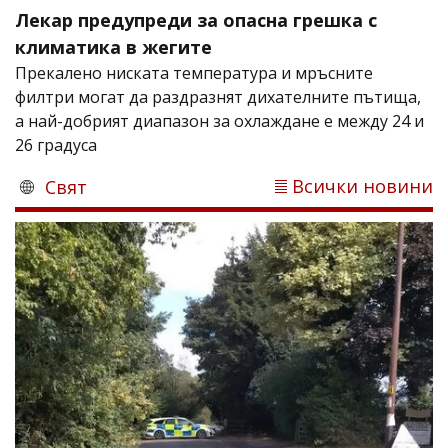
Лекар предупреди за опасна грешка с
климатика в жегите
Прекалено ниската температура и мръсните
филтри могат да раздразнят дихателните пътища,
а най-добрият диапазон за охлаждане е между 24 и
26 градуса
Всички новини
Свят