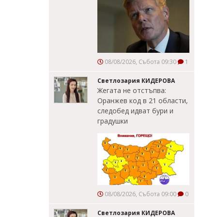
08/08/2026, Събота 09:30
1
Светлозария КИДЕРОВА
Жегата не отстъпва:
Оранжев код в 21 области,
следобед идват бури и
градушки
08/08/2026, Събота 09:00
0
Светлозария КИДЕРОВА