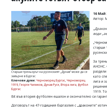
УКРАЙНА
СПОРТ
16 Май 
РАЗСЛЕДВАНЕ
Автор:
БИЗНЕС
„Дракон
ЮГ
води „а
„Черном
Управители:
старши 
Веселин
Василев,
русенски
email:
v.vasilev@flagman.bg
За трен
Катя
АНОНС. 
Касабова,
раздели 
Старши треньорът на русенският „Дунав“ може да се
еmail:
k.kassabova@flagman.bg
завърне в Бургас
като сп
Ключови думи:
Черноморец Бургас
,
Черноморец
лига и 
Главен
1919
,
Георги Чиликов
,
Дунав Русе
,
Втора лига
,
футбол
решение
редактор:
Бургас
Иван
1919. Т
Колев,
Bit във втория футболен ешалон и окончателно си гаран
email:
office@flagman.bg
Договорът на 47-годишния бургазлия с „драконите“ изти