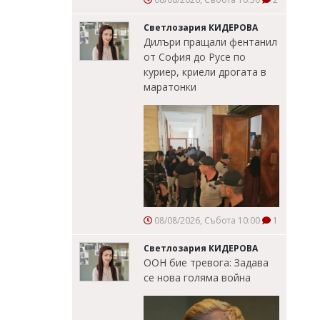
Светлозария КИДЕРОВА
Дилъри пращали фентанил
от София до Русе по
куриер, криели дрогата в
маратонки
08/08/2026, Събота 10:00
1
Светлозария КИДЕРОВА
ООН бие тревога: Задава
се нова голяма война