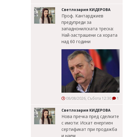
Светлозария КИДЕРОВА
Проф. Кантарджиев
предупреди за
западнонилската треска:
Най-застрашени са хората
над 60 години
08/08/2026, Събота 12:30
1
Светлозария КИДЕРОВА
Нова пречка пред сделките
с имоти: Искат енергиен
сертификат при продажба
и наем