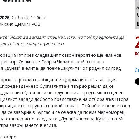
А
2026
, Събота, 10:06 ч.
 Михаил ДИМИТРОВ
ите“ искат да запазят специалиста, но той предпочита да
кулите“ през следващия сезон
К
орец 1919“ през следващият сезон вероятно ще има нов
треньор. Очаква се Георги Чиликов, който върна
я „Дунав“ в елита, да поеме „акулите“ от родния си град.
С
ьорската рокада съобщава Информационната агенция
Според изданието бургазлията е твърдо решил да се
„драконите“, въпреки че в дунавският град е много ценен
ециалист заради доброто представяне на отбора във Втора
завръщането в групата на майсторите. Той обаче вече е взел
 да се завърне в Бургас и се очаква да поеме Черноморец
ова станало ясно, след като „Дунав“ извоюва Купата на Mr
тира завръщането в елита.
ча скоро.