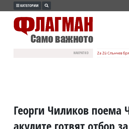
КАТЕГОРИИ
ПРОМО
ЗОНА
ИЗБОРИ
2026
ПРАКТИЧНО
НАКРАТКО
Za Zú Слънчев бря
КУЛТУРА
ЗДРАВЕ
ПОЛИТИКА
ОБЩИНИ
ОБЩЕСТВО
ЛАЙФСТАЙЛ
Георги Чиликов поема 
ВОЙНАТА
акулите готвят отбор за
В