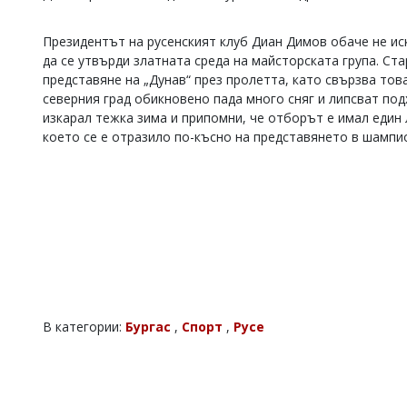
Коментарите
под
Президентът на русенският клуб Диан Димов обаче не иска
статиите
да се утвърди златната среда на майсторската група. С
се
представяне на „Дунав“ през пролетта, като свързва тов
въвеждат
северния град обикновено пада много сняг и липсват под
от
изкарал тежка зима и припомни, че отборът е имал един 
читателите
и
което се е отразило по-късно на представянето в шампи
редакцията
не
носи
отговорност
за
тях!
Ако
откриете
обиден
за
вас
В категории:
Бургас
,
Спорт
,
Русе
коментар,
моля
сигнализирайте
ни!