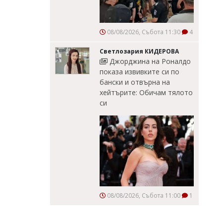
08/08/2026, Събота 11:30
4
Светлозария КИДЕРОВА
Джорджина на Роналдо
показа извивките си по
бански и отвърна на
хейтърите: Обичам тялото
си
08/08/2026, Събота 11:00
1