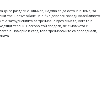
 да се раздели с Чиликов, надява се да остане в тима, за
тарши треньорът обаче не е бил доволен заради колебливото
а със затрудненията за трениране през зимата, когато в
ходящи терени. Наскоро той сподели, че с момчета е
лагер в Поморие и след това тренировките са пропаднали,
оната.