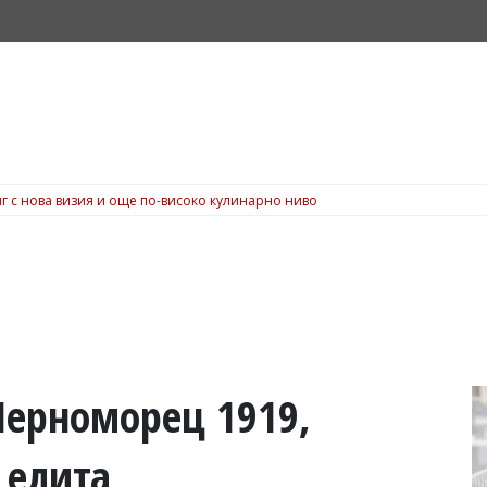
г с нова визия и още по-високо кулинарно ниво
Черноморец 1919,
 елита