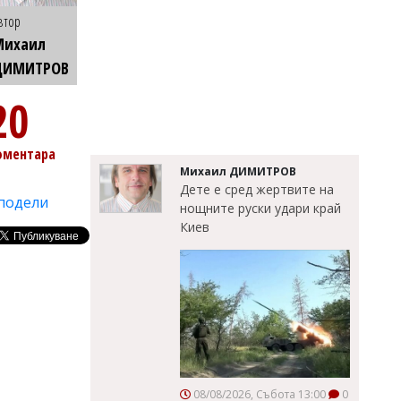
втор
Михаил
ДИМИТРОВ
20
оментара
Михаил ДИМИТРОВ
Дете е сред жертвите на
подели
нощните руски удари край
Киев
08/08/2026, Събота 13:00
0