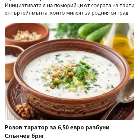
Инициативата е на поморийци от сферата на парти
ентъртейнмънта, които милеят за родния си град
Розов таратор за 6,50 евро разбуни
Слънчев бряг