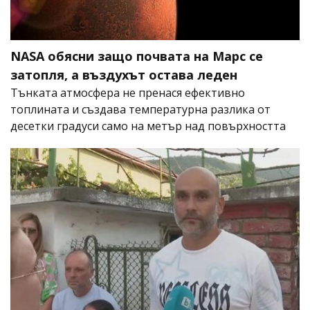
NASA обясни защо почвата на Марс се
затопля, а въздухът остава леден
Тънката атмосфера не пренася ефективно
топлината и създава температурна разлика от
десетки градуси само на метър над повърхността