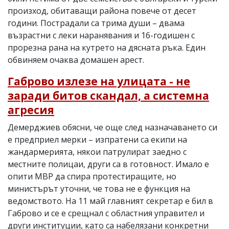
произход, обитаващи района повече от десет
години. Пострадали са трима души – двама
възрастни с леки наранявания и 16-годишен с
прорезна рана на кутрето на дясната ръка. Един
обвиняем очаква домашен арест.
Габрово излезе на улицата - не
заради битов скандал, а системна
агресия
Демерджиев обясни, че още след назначаването си
е предприел мерки – изпратени са екипи на
жандармерията, някои патрулират заедно с
местните полицаи, други са в готовност. Имало е
опити МВР да спира протестиращите, но
министърът уточни, че това не е функция на
ведомството. На 11 май главният секретар е бил в
Габрово и се е срещнал с областния управител и
други институции, като са набелязани конкретни