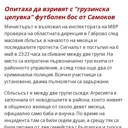
Опитаха да взривят с "грузинска
целувка" футболен бос от Самоков
Министърът е възложил на инспектората на МВР
проверка на областната дирекция в Габрово след
масовия сблъсък в началото на месеца и
последвалите протести. Сигналът е постъпил на 6
май в 23:23 часа за сбиване между две групи. На
място са изпратени първоначално три екипа от
районното управление, а след това още два от
криминална полиция. Всички участници са
установени, двама пълнолетни са задържани.
Сблъсъкът е между две групи съседи. Агресията е
започнала от новодошлите в района, които живеят
в общинско жилище от около девет месеца,
официално само баба и внучка. По време на
инцидента там са били седем души, а срещу тях са
били петима от две семейства с български и турски