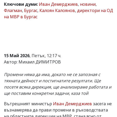
Ключови думи:
Иван Демерджиев
,
новини
,
Коментарите
Флагман
,
Бургас
,
Калоян Калоянов
,
директори на ОД
под
статиите
на МВР в Бургас
се
въвеждат
от
читателите
и
редакцията
не
носи
15 Май 2026
, Петък, 12:17 ч.
отговорност
Автор: Михаил ДИМИТРОВ
за
тях!
Ако
Промени няма да има, докато не се запозная с
откриете
тяхната дейност и постигнатите резултати. Ще
обиден
за
посетя всяка дирекция, ще анализираме работата и
вас
ще поставим конкретни задачи, каза той
коментар,
моля
Вътрешният министър
Иван Демерджиев
засега не
сигнализирайте
ни!
възнамерява да прави промени в ръководствата
на областните дирекции на МВР, стана ясно от