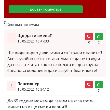
9
Коментара по темата
Що да ги сменя?
9.
15.05.2026 16:47:33
0
2
Ще види първо дали всички са "точни с парите"!
Ако случайно не са, тогава. Ама те да не са луди
да не се отчитат както се полага в една гнусна
бананова колония и да си загубят благинките!
Пенсионер
8.
15.05.2026 16:34:12
1
5
До 65 години можем да лежим на ясла госин
министър и ще сме ви верни!!!!