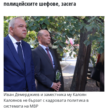
УКРАЙНА
полицейските шефове, засега
СПОРТ
РАЗСЛЕДВАНЕ
БИЗНЕС
ЮГ
Управители:
Веселин
Василев,
email:
v.vasilev@flagman.bg
Катя
Касабова,
еmail:
k.kassabova@flagman.bg
Главен
редактор:
Иван
Иван Демерджиев и заместника му Калоян
Колев,
Калоянов не бързат с кадровата политика в
email:
office@flagman.bg
системата на МВР