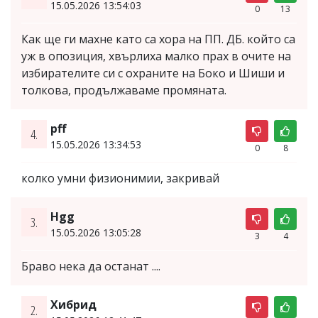
15.05.2026 13:54:03
0
13
Как ще ги махне като са хора на ПП. ДБ. който са
уж в опозиция, хвърлиха малко прах в очите на
избирателите си с охраните на Боко и Шиши и
толкова, продължаваме промяната.
pff
4.
15.05.2026 13:34:53
0
8
колко умни физионимии, закривай
Hgg
3.
15.05.2026 13:05:28
3
4
Браво нека да останат ....
Хибрид
2.