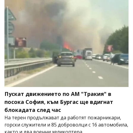
Пускат движението по АМ "Тракия" в
посока София, към Бургас ще вдигнат
блокадата след час
На терен продължават да работят пожарникари,
горски служители и 85 доброволци с 16 автомобила,
както и два военни хеликоптера