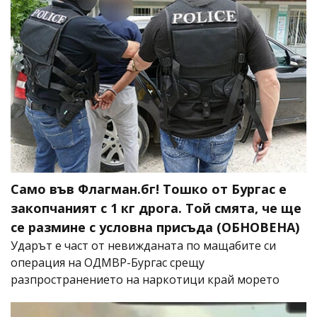
Само във Флагман.бг! Тошко от Бургас е
закопчаният с 1 кг дрога. Той смята, че ще
се размине с условна присъда (ОБНОВЕНА)
Ударът е част от невижданата по мащабите си
операция на ОДМВР-Бургас срещу
разпространението на наркотици край морето