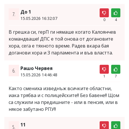
До 1
7.
15.05.2026 16:32:07
0
4
В грешка си, герП ги нямаше когато Калоянчев
командваше! ДПС е той онова от догановите
хора, сега е тяхното време. Радев вкара бая
доганови хора и З парламента и във властта.
Рашо Червея
6.
15.05.2026 14:46:48
1
7
Както смениха изведнъж всичките областни,
иака трябва и с полицейските!! Без бавене!! Щом
са служили на предишните - или в пенсия, или в
някое забутано РПУ!!
11
5.