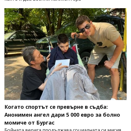
Когато спортът се превърне в съдба:
Анонимен ангел дари 5 000 евро за болно
момиче от Бургас
Бойната верига продължава социалната си мисия,