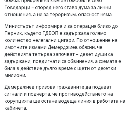
бомба, прикрепена към автомобил в село
Говедарци – според него става дума за лични
отношения, а не за тероризъм, опасност няма.
Министърът информира и за операция близо до
Перник, където ГДБОП е задържала голямо
количество нелегални цигари. По отношение на
имотните измами Демерджиев обясни, че
действията тепърва започват – девет души са
задържани, повдигнати са обвинения, а схемата е
била в действие дълго време с щети от десетки
милиони.
Демерджиев призова гражданите да подават
сигнали и подчерта, че противодействието на
корупцията ще остане водеща линия в работата на
кабинета.