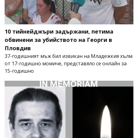
10 тийнейджъри задържани, петима
обвинени за убийството на Георги в
Пловдив
37-годишният мъж бил извикан на Младежкия хълм
от 17-годишно момиче, представяло се онлайн за
15-годишно