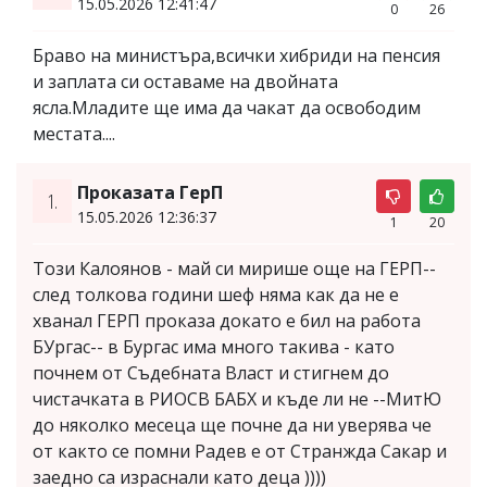
15.05.2026 12:41:47
0
26
Браво на министъра,всички хибриди на пенсия
и заплата си оставаме на двойната
ясла.Младите ще има да чакат да освободим
местата....
Проказата ГерП
1.
15.05.2026 12:36:37
1
20
Този Калоянов - май си мирише още на ГЕРП--
след толкова години шеф няма как да не е
хванал ГЕРП проказа докато е бил на работа
БУргас-- в Бургас има много такива - като
почнем от Съдебната Власт и стигнем до
чистачката в РИОСВ БАБХ и къде ли не --МитЮ
до няколко месеца ще почне да ни уверява че
от както се помни Радев е от Странжда Сакар и
заедно са израснали като деца ))))