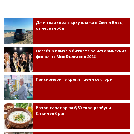
Джип паркира върху плажа в Свети Влас,
отнесе глоба
Несебър влиза в битката за историческия
финал на Мис България 2026
Пенсионерите крепят цели сектори
Розов таратор за 6,50 евро разбуни
Слънчев бряг