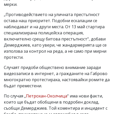
мерки.
„Противодействието на уличната престъпност
остава наш приоритет. Подобни ескалации се
наблюдават и на други места. От 13 май стартира
специализирана полицейска операция,
включително срещу битова престъпност“, добави
Демерджиев, като увери, че жандармерията ще се
използва за контрол на реда, а не само при мирни
протести.
Случаят придоби обществено внимание заради
видеозаписи в интернет, а гражданите на Габрово
многократно протестираха, настоявайки ромите да
бъдат преместени.
По случая „
Петрохан-Околчица
“ има нови факти,
които ще бъдат обобщени в подробен доклад,
съобщи Демерджиев. Той коментира и инцидент с