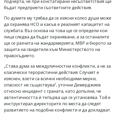
подчерта, че при констатирани несъответствия ще
бъдат предприети съответните действия.
По думите му трябва да се изясни колко души може
да охранява НСО и какъв е реалният капацитет на
службата. Въз основа на това ще се определи кои
лица следва да бъдат охранявани, а за останалите
ще се разчита на жандармерията, МВР и бюрото за
защита на свидетели към Министерството на
правосъдието.
„Става дума за междуличностни конфликти, а не за
класически терористични действия. Случаят е
изяснен, взети са всички необходими мерки,
опасност не съществува“, уточни Демерджиев
относно инцидент с граната, като допълни, че
автентичността ѝ тепърва ще се установява. Той е
инструктирал директорите по места да следят
развитието на подобни конфликти и да докладват.