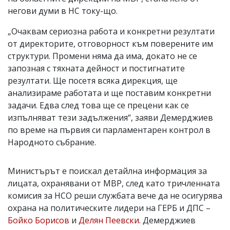
негови думи в НС току-що.
„Очаквам сериозна работа и конкретни резултати
от директорите, отговорност към поверените им
структури. Промени няма да има, докато не се
запозная с тяхната дейност и постигнатите
резултати. Ще посетя всяка дирекция, ще
анализираме работата и ще поставим конкретни
задачи. Едва след това ще се прецени как се
изпълняват тези задължения“, заяви Демерджиев
по време на първия си парламентарен контрол в
Народното събрание.
Министърът е поискал детайлна информация за
лицата, охранявани от МВР, след като тричленната
комисия за НСО реши службата вече да не осигурява
охрана на политическите лидери на ГЕРБ и ДПС –
Бойко Борисов
и
Делян Пеевски
. Демерджиев