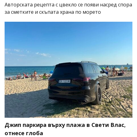
Авторската рецепта с цвекло се появи насред спора
за сметките и скъпата храна по морето
Джип паркира върху плажа в Свети Влас,
отнесе глоба