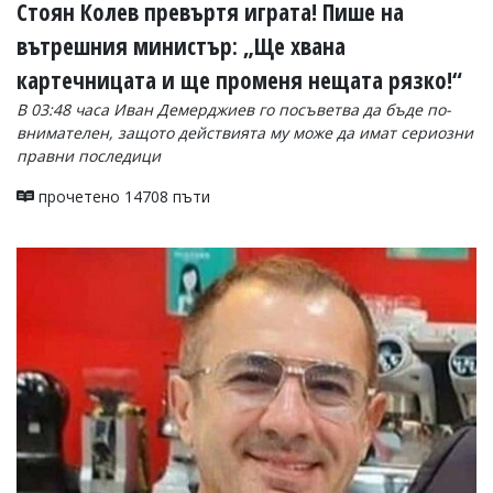
Стоян Колев превъртя играта! Пише на
вътрешния министър: „Ще хвана
картечницата и ще променя нещата рязко!“
В 03:48 часа Иван Демерджиев го посъветва да бъде по-
внимателен, защото действията му може да имат сериозни
правни последици
прочетено 14708 пъти