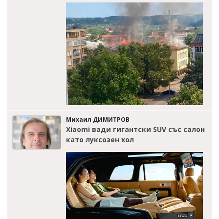
Михаил ДИМИТРОВ
Xiaomi вади гигантски SUV със салон
като луксозен хол