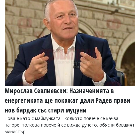
Мирослав Севлиевски: Назначенията в
енергетиката ще покажат дали Радев прави
нов бардак със стари муцуни
Това е като с маймунката - колкото повече се качва
нагоре, толкова повече ѝ се вижда дупето, обясни бившият
министър