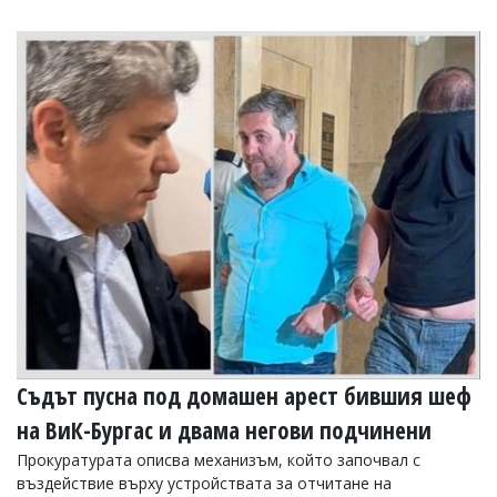
Коментарите
под
статиите
се
въвеждат
от
читателите
и
редакцията
не
носи
отговорност
за
тях!
Ако
откриете
обиден
за
вас
Съдът пусна под домашен арест бившия шеф
коментар,
моля
на ВиК-Бургас и двама негови подчинени
сигнализирайте
Прокуратурата описва механизъм, който започвал с
ни!
въздействие върху устройствата за отчитане на