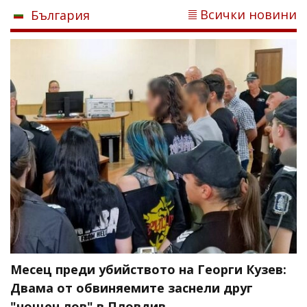
Всички новини
България
Месец преди убийството на Георги Кузев:
Двама от обвиняемите заснели друг
"нощен лов" в Пловдив