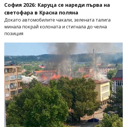
София 2026: Каруца се нареди първа на
светофара в Красна поляна
Докато автомобилите чакали, зелената талига
минала покрай колоната и стигнала до челна
позиция