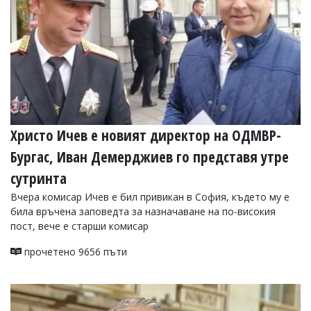
Христо Ичев е новият директор на ОДМВР-
Бургас, Иван Демерджиев го представя утре
сутринта
Вчера комисар Ичев е бил привикан в София, където му е
била връчена заповедта за назначаване на по-високия
пост, вече е старши комисар
прочетено 9656 пъти