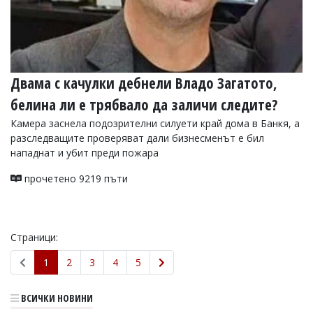
Двама с качулки дебнели Владо Загатото,
белина ли е трябвало да заличи следите?
Камера заснела подозрителни силуети край дома в Банкя, а
разследващите проверяват дали бизнесменът е бил
нападнат и убит преди пожара
прочетено 9219 пъти
Страници:
1
2
3
4
5
ВСИЧКИ НОВИНИ