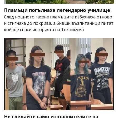
Пламъци погълнаха легендарно училище
След нощното гасене пламъците избухнаха отново
и стигнаха до покрива, а бивши възпитаници питат
кой ще спаси историята на Техникума
Не гледайте само извършителите на