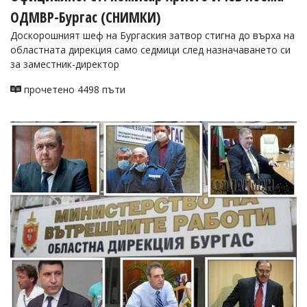
ОДМВР-Бургас (СНИМКИ)
Доскорошният шеф на Бургаския затвор стигна до върха на
областната дирекция само седмици след назначаването си
за заместник-директор
прочетено 4498 пъти