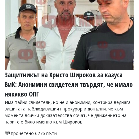
УКРАЙНА
СПОРТ
РАЗСЛЕДВАНЕ
БИЗНЕС
ЮГ
Управители:
Веселин
Василев,
Защитникът на Христо Широков за казуса
email:
v.vasilev@flagman.bg
ВиК: Анонимни свидетели твърдят, че имало
Катя
Касабова,
някакво ОПГ
еmail:
k.kassabova@flagman.bg
Има тайни свидетели, но не и анонимни, контрира веднага
Главен
защитата наблюдаващият прокурор и допълни, че към
редактор:
момента всички доказателства сочат, че движението на
Иван
парите е било именно към Широков
Колев,
email:
прочетено 6276 пъти
office@flagman.bg