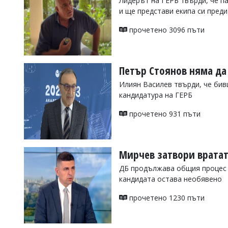
Лидерът на ГЕРБ твърди, че п
и ще представи екипа си пред
Коментарите
под
статиите
прочетено 3096 пъти
се
въвеждат
от
читателите
Петър Стоянов няма да
и
Илиян Василев твърди, че бив
редакцията
не
кандидатура на ГЕРБ
носи
отговорност
прочетено 931 пъти
за
тях!
Ако
откриете
Мирчев затвори вратат
обиден
за
ДБ продължава общия процес с
вас
кандидата остава необявено
коментар,
моля
прочетено 1230 пъти
сигнализирайте
ни!