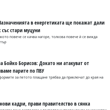
Назначенията в енергетиката ще покажат дали
 със стари муцуни
лкото повече се качва нагоре, толкова повече ѝ се вижда
стър
а Бойко Борисов: Докато ни атакуват от
яваме парите по ПВУ
формите за петото плащане трябва да приключат до края на
нови кадри, прави правителство в сянка