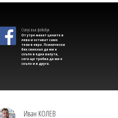
Светлозария КИДЕРОВА
Една от 36: На Острова се продава
Lada Niva уникат за 22 хил. паунда
Статус във фейсбук
От утре махат цените в
лева и остават само
тези в евро. Психически
бях свикнал да ми е
скъпо в една валута,
сега ще трябва да ми е
скъпо и в друга.
Светлозария КИДЕРОВА
Дилъри пращали фентанил от София
до Русе по куриер, криели дрогата в
маратонки
Иван КОЛЕВ