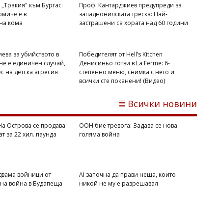
„Тракия" към Бургас:
Проф. Кантарджиев предупреди за
миче е в
западнонилската треска: Най-
на кома
застрашени са хората над 60 години
ева за убийството в
Победителят от Hell’s Kitchen
не е единичен случай,
Денисиньо готви в La Ferme: 6-
ес на детска агресия
степенно меню, снимка с него и
всички сте поканени! (Видео)
Светлозария КИДЕРОВА
Всички новини
Джорджина на Роналдо показа
извивките си по бански и отвърна на
хейтърите: Обичам тялото си
 На Острова се продава
ООН бие тревога: Задава се нова
ат за 22 хил. паунда
голяма война
двама войници от
AI започна да прави неща, които
вна война в Будапеща
никой не му е разрешавал