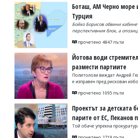
Боташ, АМ Черно море и
Турция
Бойко Борисов обвини кабинет
перспективния блок, а опозиц
прочетено 4847 пъти
Йотова води стремител
размести партиите
Политолози виждат Андрей Гю
е изправен пред рискован изб
прочетено 1095 пъти
Проектът за детската б
парите от ЕС, Пеканов 
Той обаче упрекна прокуратура
прочетено 2719 пъти