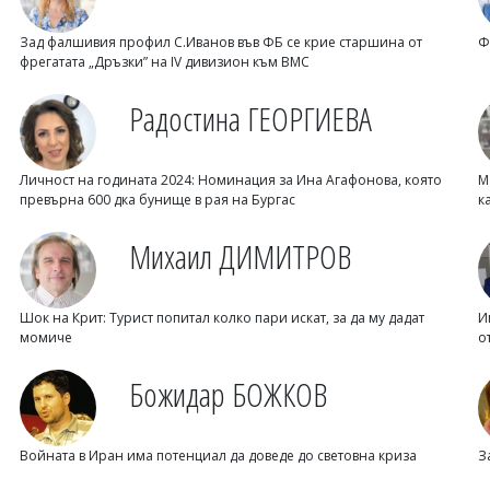
Зад фалшивия профил С.Иванов във ФБ се крие старшина от
Ф
фрегатата „Дръзки” на IV дивизион към ВМС
Радостина ГЕОРГИЕВА
Личност на годината 2024: Номинация за Ина Агафонова, която
М
превърна 600 дка бунище в рая на Бургас
к
Михаил ДИМИТРОВ
Шок на Крит: Турист попитал колко пари искат, за да му дадат
И
момиче
о
Божидар БОЖКОВ
Войната в Иран има потенциал да доведе до световна криза
З