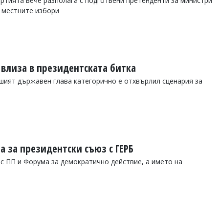
артията вече разполага с подготвени претенденти за министри
и местните избори
 влиза в президентската битка
шият държавен глава категорично е отхвърлил сценария за
а за президентски съюз с ГЕРБ
 ПП и Форума за демократично действие, а името на