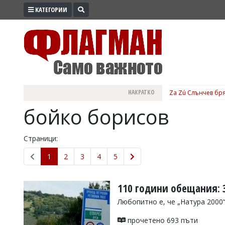
КАТЕГОРИИ
ПРОМО
ЗОНА
ИЗБОРИ
2026
ПРАКТИЧНО
НАКРАТКО
Za Zú Слънчев бря
КУЛТУРА
бойко борисов
ЗДРАВЕ
ПОЛИТИКА
Страници:
ОБЩИНИ
1
2
3
4
5
ОБЩЕСТВО
ЛАЙФСТАЙЛ
110 години обещания: 
ВОЙНАТА
Любопитно е, че „Натура 2000
В
прочетено 693 пъти