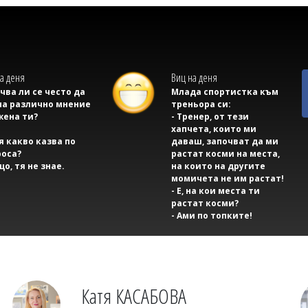
а деня
Виц на деня
учва ли се често да
Млада спортистка към
на различно мнение
треньора си:
жена ти?
- Тренер, от тези
хапчета, които ми
тя какво казва по
даваш, започват да ми
оса?
растат косми на места,
що, тя не знае.
на които на другите
момичета не им растат!
- Е, на кои места ти
растат косми?
- Ами по топките!
Катя КАСАБОВА