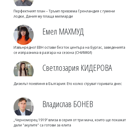
Перфектният план – Тръмп превзема Гренландия с гумени
лодки, Дания му плаща милиарди
Емел МАХМУД
Извънредно! ЕВН остави без ток центъра на Бургас, заведенията
се изпразниха в разгара на сезона (СНИМКИ)
Светлозария КИДЕРОВА
Дизелът поевтиня в България: Ето колко струват горивата днес
Владислав БОНЕВ
„Черноморец 1919“ влиза в серия от три мача, които ще покажат
дали "акулите" са готови за елита