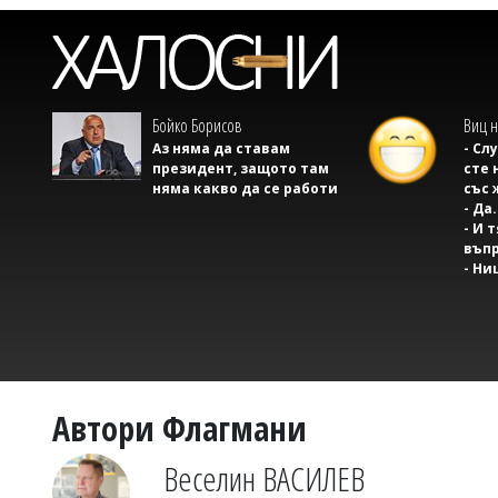
Бойко Борисов
Виц н
Аз няма да ставам
- Сл
президент, защото там
сте 
няма какво да се работи
със 
- Да.
- И 
въпр
- Ни
Автори Флагмани
Веселин ВАСИЛЕВ