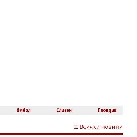
Светлозария КИДЕРОВА
Нова пречка пред сделките с имоти:
Искат енергиен сертификат при
продажба и наем
Михаил ДИМИТРОВ
Лияна Панделиева за убийството в
Ямбол
Сливен
Пловдив
Пловдив: Това не е единичен случай, а
част от процес на детска агресия
Всички новини