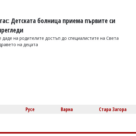
ргас: Детската болница приема първите си
прегледи
 даде на родителите достъп до специалистите на Света
дравето на децата
Русе
Варна
Стара Загора