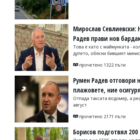
УКРАЙНА
СПОРТ
РАЗСЛЕДВАНЕ
Мирослав Севлиевски: 
БИЗНЕС
Радев прави нов бардак
ЮГ
Това е като с маймунката - ко
дупето, обясни бившият мини
Управители:
Веселин
прочетено 1322 пъти
Василев,
email:
Румен Радев отговори н
v.vasilev@flagman.bg
Катя
плажовете, ние осигур
Касабова,
еmail:
k.kassabova@flagman.bg
Отпада таксата водомер, а ре
август
Главен
редактор:
прочетено 2171 пъти
Иван
Колев,
email:
Борисов подготвял 200 
office@flagman.bg