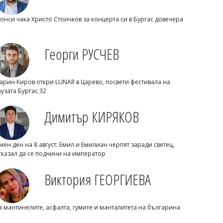
онси чака Христо Стоичков за концерта си в Бургас довечера
Георги РУСЧЕВ
арин Киров откри LUNAR в Царево, посвети фестивала на
Светлозария КИДЕРОВА
аузата Бургас 32
ООН бие тревога: Задава се нова
голяма война
Димитър КИРЯКОВ
мен ден на 8 август: Емил и Емилиан черпят заради светец,
тказал да се подчини на император
Виктория ГЕОРГИЕВА
а мантинелите, асфалта, гумите и манталитета на българина