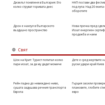
Дизелът поевтиня в България: Ето
НАП постави два фестив
колко струват горивата днес
под лупа: Над 20 екипа
оборотите
Дрон е нахлул в българското
Нова пречка пред сделк
въздушно пространство
Искат енергиен сертиф
продажба и наем
Свят
Шок на Крит: Турист попитал колко
Дете е сред жертвите 
пари искат, за да му дадат момиче
руски удари край Киев
Рейн падна до невиждано ниво,
Гърция засили проверк
сушата задушава речния транспорт в
плажовете, глобите сти
Европа
евро