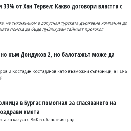
 33% от Хан Тервел: Какво договори властта с
а, че тихомълком е допуснал турската държавна компания до
ията поиска да бъде публикуван тайният протокол
но към Дондуков 2, но балотажът може да
ров и Костадин Костадинов като възможни съперници, а ГЕРБ
ор
олница в Бургас помогнал за спасяването на
поздрави кмета
та за казуса с ВиК в областния град