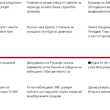
ала в Бургаско
Главчев си прави отвод от одитите за
Кошмар на АМ 
 следят
периода, в който беше служебен
20-годишно мо
премиер
медикаментоз
ите с имоти:
Фонси чака Христо Стоичков за
Лияна Пандели
икат при
концерта си в Бургас довечера
Пловдив: Това 
а част от проц
на нощните
Джорджина на Роналдо показа
Една от 36:
извивките си по бански и отвърна на
Lada Niva уник
хейтърите: Обичам тялото си
ите по
Те ни наблюдават: BBC разкри
Дунав разкри 
гнаха 73 000
тайната на гларусите, които тормозят
Втората свето
крайбрежните градове