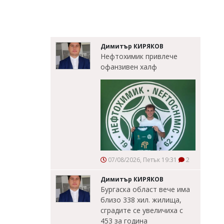
Димитър КИРЯКОВ
Нефтохимик привлече
офанзивен халф
07/08/2026, Петък 19:31
2
Димитър КИРЯКОВ
Бургаска област вече има
близо 338 хил. жилища,
сградите се увеличиха с
453 за година