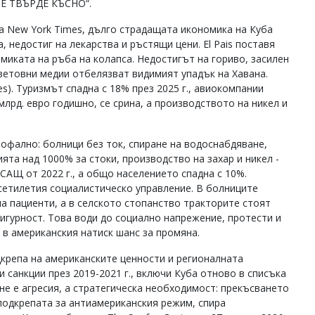
 Е ТВЪРДЕ КЪСНО“.
а New York Times, дълго страдащата икономика на Куба
, недостиг на лекарства и ръстящи цени. El Pais поставя
миката на ръба на колапса. Недостигът на гориво, засилен
световни медии отбелязват видимият упадък на Хавана.
mes). Туризмът спадна с 18% през 2025 г., авиокомпании
млрд. евро годишно, се срина, а производството на никел и
офално: болници без ток, спиране на водоснабдяване,
ята над 1000% за стоки, производство на захар и никел -
САЩ от 2022 г., а общо населението спадна с 10%.
есетилетия социалистическо управление. В болниците
а пациенти, а в селското стопанство тракторите стоят
игурност. Това води до социално напрежение, протести и
в американския натиск шанс за промяна.
крепа на американските ценности и регионалната
 санкции през 2019-2021 г., включи Куба отново в списъка
 не е агресия, а стратегическа необходимост: прекъсването
подкрепата за антиамериканския режим, спира