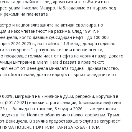
атегната до крайност след драматичните събития във
 арестуваха Николас Мадуро. Наблюдаваме от първия ред
и режими на планетата.
Кастро и национализацията на активи еволюира, но
ия и некомпетентност на режима. След 1991 г. и
нецуела, която даваше субсидиран нефт - до 100 000
през 2024-2025 г., на стойност 1,3 млрд. долара годишно
ги за сигурност“ - разузнавателни и военни агенти,
 продаваше голяма част от нефта на черния пазар, докато
ици цитирани в Miami Herald казват в прав текст:
ния нефт от Венецуела миналата година - доказателство,
 си обогатяване, докато народът търпи последиците от
 000%, миграция на 7 милиона души, репресии, корупция в
ат (2017-2021) наложи строги санкции, блокирайки нефтени
 г. - блокада на танкери; 3 януари 2026 г. - американски
отведоха в Ню Йорк по обвинения в наркотероризъм. Тръмп
т Венецуела. В замяна предоставяше ‘Услуги за сигурност’
НЕ! НЯМА ПОВЕЧЕ НЕФТ ИЛИ ПАРИ ЗА КУБА - НУЛА!