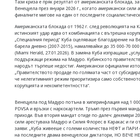
Тази криза е пряк резултат от американската блокада, з
Коментарите
Венецуела през януари 2026 г., когато американски сили
под
финалните мигове на един от последните социалистическ
статиите
се
Американската блокада от 1962 г. след революцията на 
въвеждат
истинският удар идва от комбинацията с вътрешна корупц
от
„Специалния период“ Куба оцеляваше благодарение на Ве
читателите
барела дневно (2007-2015), намалявайки до 35 000-70 000 
и
редакцията
(Miami Herald, 27.01.2026). В замяна Куба изпращаше „услу
не
поддържащи режима на Мадуро. Кубинското правителство
носи
народът търпеше недостиг. Американски официални източн
отговорност
„Правителството продаде по-голямата част от субсидира
за
че нелегитимният режим приоритизира само собственото
тях!
корупцията и некомпетентността“.
Ако
откриете
обиден
Венецуела под Мадуро потъна в хиперинфлация над 1 000
за
вас
PDVSA и връзки с наркокартели. Тръмп през първия манд
коментар,
приходи. Във втория мандат отиде по-далеч: декември 2025
моля
сили арестуваха Мадуро и Силия Флорес в Каракас и ги 
сигнализирайте
заяви: „Куба живееше с големи количества НЕФТ и ПАРИ о
ни!
на последните двама венецуелски диктатори, НО ВЕЧЕ 