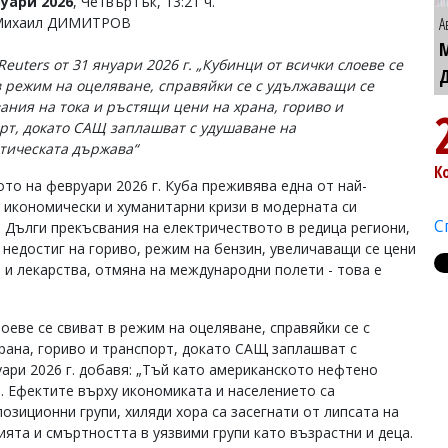
уари 2026
, Четвъртък, 13:21 ч.
 Михаил ДИМИТРОВ
А
euters от 31 януари 2026 г. „Кубинци от всички слоеве се
в режим на оцеляване, справяйки се с удължаващи се
ания на тока и ръстящи цени на храна, гориво и
рт, докато САЩ заплашват с удушаване на
тическата държава“
К
ото на февруари 2026 г. Куба преживява една от най-
 икономически и хуманитарни кризи в модерната си
С
. Дълги прекъсвания на електричеството в редица региони,
 недостиг на гориво, режим на бензин, увеличаващи се цени
а и лекарства, отмяна на международни полети - това е
лоеве се свиват в режим на оцеляване, справяйки се с
рана, гориво и транспорт, докато САЩ заплашват с
ари 2026 г. добавя: „Тъй като американското нефтено
о. Ефектите върху икономиката и населението са
озиционни групи, хиляди хора са засегнати от липсата на
ията и смъртността в уязвими групи като възрастни и деца.