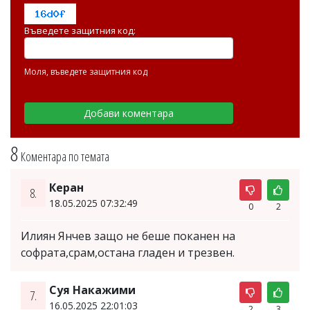
Въведете защитния код:
Моля, въведете защитния код
8
Коментара по темата
Керан
8.
18.05.2025 07:32:49
0
2
Илиян Янчев защо не беше поканен на
софрата,срам,остана гладен и трезвен.
Суя Накажими
7.
16.05.2025 22:01:03
2
3