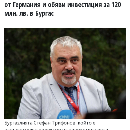
УКРАЙНА
от Германия и обяви инвестиция за 120
СПОРТ
млн. лв. в Бургас
РАЗСЛЕДВАНЕ
БИЗНЕС
ЮГ
Управители:
Веселин
Василев,
email:
v.vasilev@flagman.bg
Катя
Касабова,
еmail:
k.kassabova@flagman.bg
Главен
редактор:
Иван
Колев,
email:
Бургазлията Стефан Трифонов, който е
office@flagman.bg
изпълнителен директор на авиокомпанията,