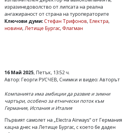
изразинедоволство от липсата на реална
Коментарите
под
ангажираност от страна на туроператорите
статиите
Ключови думи:
Стефан Трифонов
,
Електра
,
се
новини
,
Летище Бургас
,
Флагман
въвеждат
от
читателите
и
редакцията
не
носи
отговорност
за
16 Май 2025
, Петък, 13:52 ч.
тях!
Автор: Георги РУСЧЕВ, Снимки и видео: Авторът
Ако
откриете
обиден
Компанията има амбиции да развие и зимни
за
чартъри, особено за етнически поток към
вас
Германия, Испания и Италия
коментар,
моля
сигнализирайте
Първият самолет на „Electra Airways“ от Германия
ни!
кацна днес на Летище Бургас, с което бе даден