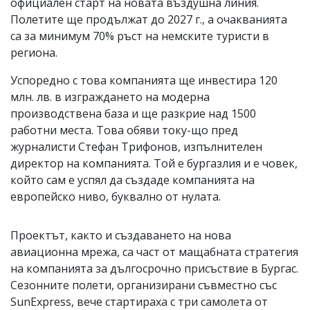
официален старт на новата въздушна линия.
Полетите ще продължат до 2027 г., а очакванията
са за минимум 70% ръст на немските туристи в
региона.
Успоредно с това компанията ще инвестира 120
млн. лв. в изграждането на модерна
производствена база и ще разкрие над 1500
работни места. Това обяви току-що пред
журналисти Стефан Трифонов, изпълнителен
директор на компанията. Той е бургазлия и е човек,
който сам е успял да създаде компанията на
европейско ниво, буквално от нулата.
Проектът, както и създаването на нова
авиационна мрежа, са част от мащабната стратегия
на компанията за дългосрочно присъствие в Бургас.
Сезонните полети, организирани съвместно със
SunExpress, вече стартираха с три самолета от