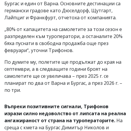
Бургас и един от Варна. Основните дестинации са
германски градове като Дюселдорф, Щутгарт,
Лайпциг и Франкфурт, отчетоха от компанията.
„80% от капацитета на самолетите за този сезон е
разпределен към туроператори, а останалите 20%
бяха пуснати в свободна продажба още през
февруари“, уточни Трифонов.
По думите му, полетите ще продължат до края на
септември, а в следващите години броят на
самолетите ще се увеличава – през 2025 г. се
планират по два от Варна и Бургас, а през 2026 г. –
по три.
Въпреки позитивните сигнали, Трифонов
изрази силно недоволство от липсата на реална
ангажираност от страна на туроператорите.
На
среща с кмета на Бургас Димитър Николов и