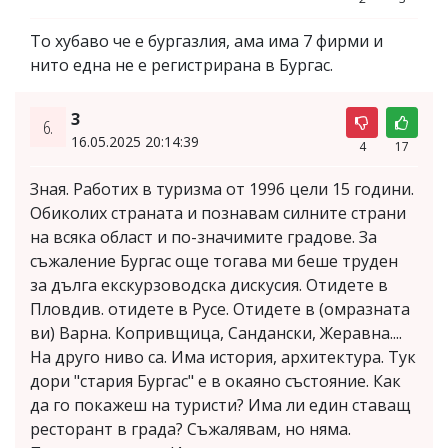
То хубаво че е бургазлия, ама има 7 фирми и
нито една не е регистрирана в Бургас.
3
6.
16.05.2025 20:14:39
4
17
Зная. Работих в туризма от 1996 цели 15 години.
Обиколих страната и познавам силните страни
на всяка област и по-значимите градове. За
съжаление Бургас още тогава ми беше труден
за дълга екскурзоводска дискусия. Отидете в
Пловдив. отидете в Русе. Отидете в (омразната
ви) Варна. Копривщица, Сандански, Жеравна....
На друго ниво са. Има история, архитектура. Тук
дори "стария Бургас" е в окаяно състояние. Как
да го покажеш на туристи? Има ли един ставащ
ресторант в града? Съжалявам, но няма.