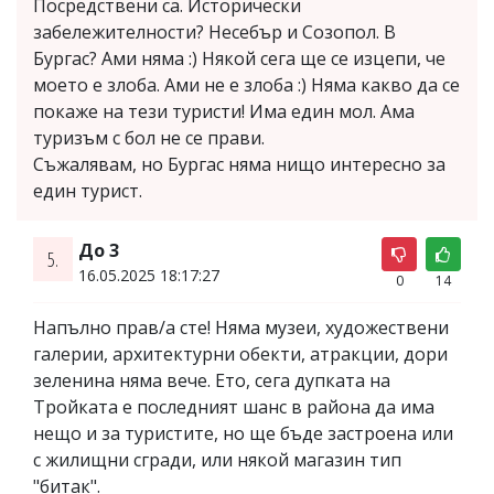
Посредствени са. Исторически
забележителности? Несебър и Созопол. В
Бургас? Ами няма :) Някой сега ще се изцепи, че
моето е злоба. Ами не е злоба :) Няма какво да се
покаже на тези туристи! Има един мол. Ама
туризъм с бол не се прави.
Съжалявам, но Бургас няма нищо интересно за
един турист.
До 3
5.
16.05.2025 18:17:27
0
14
Напълно прав/а сте! Няма музеи, художествени
галерии, архитектурни обекти, атракции, дори
зеленина няма вече. Ето, сега дупката на
Тройката е последният шанс в района да има
нещо и за туристите, но ще бъде застроена или
с жилищни сгради, или някой магазин тип
"битак".