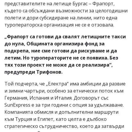
представителите на летище Бургас – Фрапорт,
където са обсъждани възможности за целогодишни
полети и дори субсидиране на линии, нито една
туроператорска организация не се е отзовала.
„Фрапорт са готови да свалят летищните такси
до нула, Общината организира фонд за
подкрепа, ние сме готови да рискуваме и да
летим. Но туроператорите не се появиха. Без
тях този проект не може да се реализира“,
предупреди Трифонов.
Той подчерта, че „Електра“ има амбиции да развие
и зимни чартъри, особено за етнически поток към
Германия, Испания и Италия. Договорът със
SunExpress е за три години с опция за удължаване.
Компанията обмисля и допълнителни маршрути
към Турция и Египет, като целта е дълбоко
стратегическо сътрудничество, което да затвърди