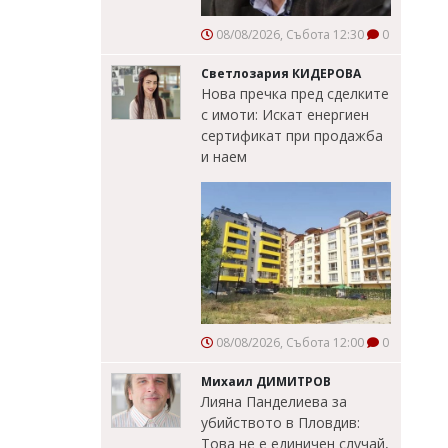
08/08/2026, Събота 12:30
0
Светлозария КИДЕРОВА
Нова пречка пред сделките
с имоти: Искат енергиен
сертификат при продажба
и наем
08/08/2026, Събота 12:00
0
Михаил ДИМИТРОВ
Лияна Панделиева за
убийството в Пловдив:
Това не е единичен случай,