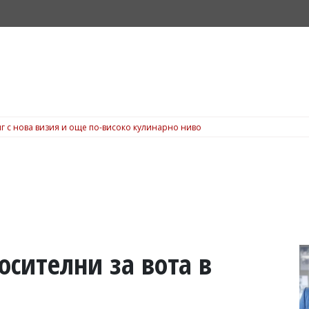
о копеле“ може да ви спечели вечеря за 200 евро в Dock 5, вижте подробн
осителни за вота в