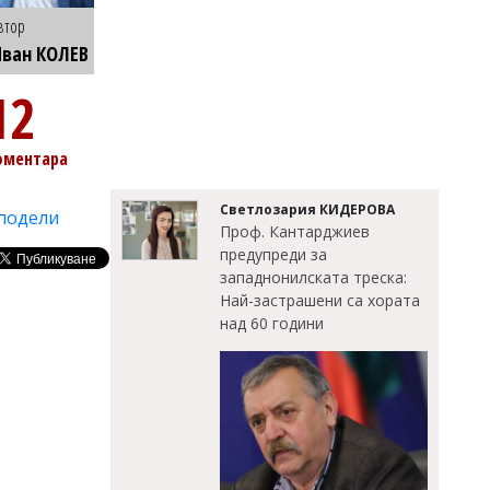
втор
ван КОЛЕВ
12
оментара
Светлозария КИДЕРОВА
подели
Проф. Кантарджиев
предупреди за
западнонилската треска:
Най-застрашени са хората
над 60 години