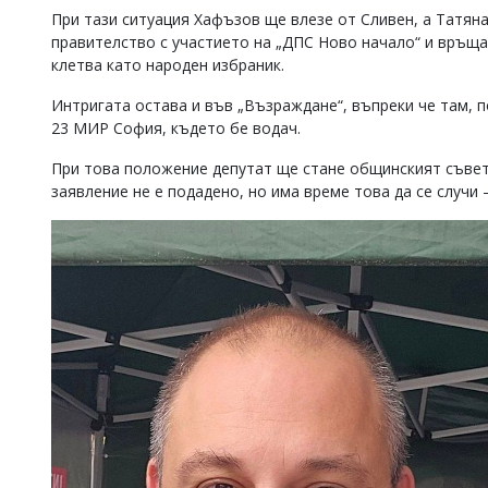
При тази ситуация Хафъзов ще влезе от Сливен, а Татян
правителство с участието на „ДПС Ново начало“ и връщ
клетва като народен избраник.
Интригата остава и във „Възраждане“, въпреки че там, п
23 МИР София, където бе водач.
При това положение депутат ще стане общинският съвет
заявление не е подадено, но има време това да се случи 