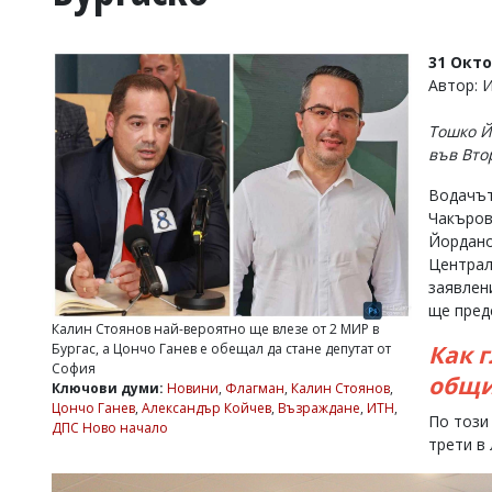
УКРАЙНА
СПОРТ
31 Окт
РАЗСЛЕДВАНЕ
Автор: 
БИЗНЕС
Тошко Й
ЮГ
във Вто
Водачът
Управители:
Чакъров
Веселин
Василев,
Йордано
email:
Централ
v.vasilev@flagman.bg
заявлен
Катя
ще пред
Касабова,
Калин Стоянов най-вероятно ще влезе от 2 МИР в
еmail:
k.kassabova@flagman.bg
Как г
Бургас, а Цончо Ганев е обещал да стане депутат от
София
Главен
общи
Ключови думи:
Новини
,
Флагман
,
Калин Стоянов
,
редактор:
Цончо Ганев
,
Александър Койчев
,
Възраждане
,
ИТН
,
Иван
По този
ДПС Ново начало
Колев,
трети в
email:
office@flagman.bg