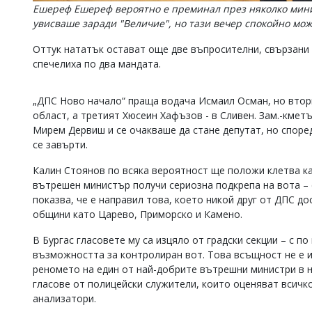
Ешереф Ешереф вероятно е преминал през няколко мини
увисваше заради "Величие", но тази вечер спокойно мож
Оттук нататък остават още две въпросителни, свързани 
спечелиха по два мандата.
„ДПС Ново начало“ праща водача Исмаил Осман, но втор
област, а третият Хюсеин Хафъзов - в Сливен. Зам.-кмет
Мирем Дервиш и се очакваше да стане депутат, но спор
се завърти.
Калин Стоянов по всяка вероятност ще положи клетва к
вътрешен министър получи сериозна подкрепа на вота – 
показва, че е направил това, което никой друг от ДПС до
общини като Царево, Приморско и Камено.
В Бургас гласовете му са изцяло от градски секции – с 
възможността за контролиран вот. Това всъщност не е и
реномето на един от най-добрите вътрешни министри в но
гласове от полицейски служители, които оценяват всичко
анализатори.