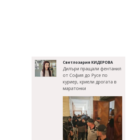
Светлозария КИДЕРОВА
Дилъри пращали фентанил
от София до Русе по
куриер, криели дрогата в
маратонки