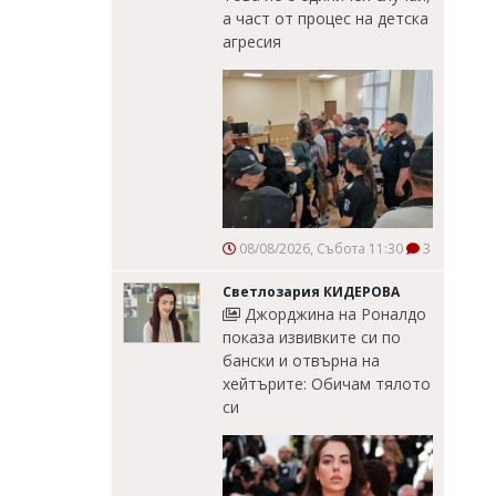
а част от процес на детска
агресия
08/08/2026, Събота 11:30
3
Светлозария КИДЕРОВА
Джорджина на Роналдо
показа извивките си по
бански и отвърна на
хейтърите: Обичам тялото
си