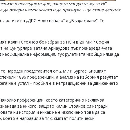
кризи в последните дни, защото мандатът му за НС
е да отвори шампанското и да празнува - ще стане депутат
с листите на „ДПС Ново начало“ и „Възраждане“. Те
ият Калин Стоянов бе избран за НС и в 26 МИР София
ът на Сунгурларе Татяна Арнаудова пък пренареди 4-ата
ед неофициална информация, тук рулетката изобщо няма да
ато народен представител от 2 МИР Бургас. Бившият
спечели 1896 преференции, а анализ на изборния резултат
сега не е успял – пробил е в нетрадиционни за Движението
по няколко преференции, което категорично изключва
зненада за никого, защото Калин Стоянов си изгради
вата ни история и никак не е изключено това да са
, което е направил за тях, смятат политически