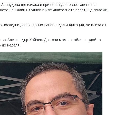
а Арнаудова ще изчака и при евентуално съставяне на
ането на Калин Стоянов в изпълнителната власт, ще положи
о последни данни Цончо Ганев е дал индикация, че влиза от
ник Александър Койчев. До този момент обаче подобно
– до неделя.