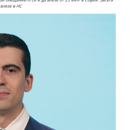
 влезе в НС