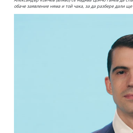
обаче заявление няма и той чака, за да разбере дали ще