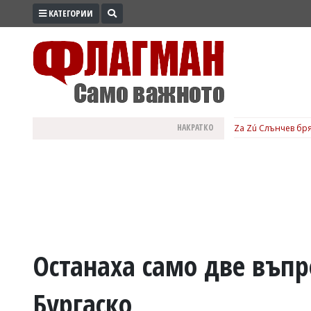
КАТЕГОРИИ
ПРОМО
ЗОНА
ИЗБОРИ
2026
ПРАКТИЧНО
НАКРАТКО
Билет за „Мръснот
КУЛТУРА
ЗДРАВЕ
ПОЛИТИКА
ОБЩИНИ
ОБЩЕСТВО
ЛАЙФСТАЙЛ
Останаха само две въпр
ВОЙНАТА
Бургаско
В