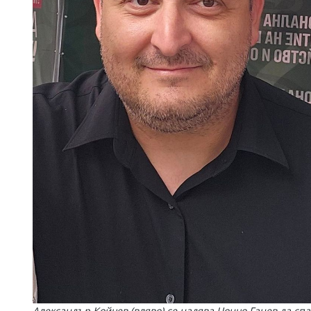
Александър Койчев (вляво) се надява Цончо Ганев да спа