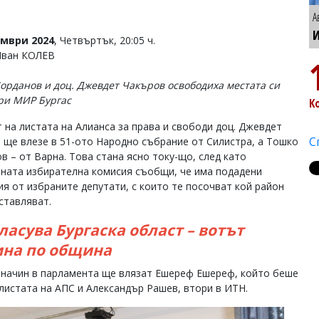
А
И
омври 2024
, Четвъртък, 20:05 ч.
Иван КОЛЕВ
орданов и доц. Джевдет Чакъров освободиха местата си
ри МИР Бургас
К
 на листата на Алианса за права и свободи доц. Джевдет
С
 ще влезе в 51-ото Народно събрание от Силистра, а Тошко
в – от Варна. Това стана ясно току-що, след като
ната избирателна комисия съобщи, че има подадени
ия от избраните депутати, с които те посочват кой район
ставляват.
ласува Бургаска област – вотът
на по община
 начин в парламента ще влязат Ешереф Ешереф, който беше
 листата на АПС и Александър Рашев, втори в ИТН.