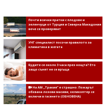
Почти всички пратки с плодове и
зеленчуци от Турция и Северна Македония
вече се проверяват
УНГ специалист посочи правилото за
климатика в жегата
Будите се около 3 часа през нощта? Ето
защо сънят не се връща
На АМ „Тракия” е страшно: Пожарът
обхвана лозови масиви, хеликоптер се
включи в гасенето (ОБНОВЕНА)