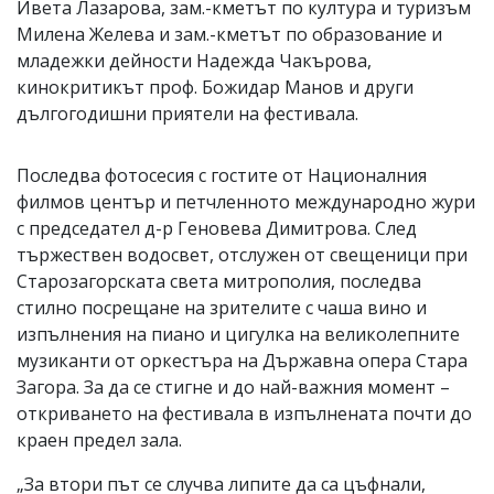
Ивета Лазарова, зам.-кметът по култура и туризъм
Милена Желева и зам.-кметът по образование и
младежки дейности Надежда Чакърова,
кинокритикът проф. Божидар Манов и други
дългогодишни приятели на фестивала.
Последва фотосесия с гостите от Националния
филмов център и петчленното международно жури
с председател д-р Геновева Димитрова. След
тържествен водосвет, отслужен от свещеници при
Старозагорската света митрополия, последва
стилно посрещане на зрителите с чаша вино и
изпълнения на пиано и цигулка на великолепните
музиканти от оркестъра на Държавна опера Стара
Загора. За да се стигне и до най-важния момент –
откриването на фестивала в изпълнената почти до
краен предел зала.
„За втори път се случва липите да са цъфнали,