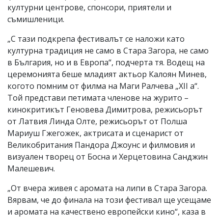
културни центрове, спонсори, приятели и
съмишленици.
„С тази подкрепа фестивалът се наложи като
културна традиция не само в Стара Загора, не само
в България, но и в Европа“, подчерта тя. Водещ на
церемонията беше младият актьор Калоян Минев,
когото помним от филма на Маги Ралчева „XII a“.
Той представи петимата членове на журито –
кинокритикът Геновева Димитрова, режисьорът
от Латвия Линда Олте, режисьорът от Полша
Мариуш Гжегожек, актрисата и сценарист от
Великобритания Пандора Джоунс и филмовия и
визуален творец от Босна и Херцетовина Санджин
Малешевич.
„От вчера живея с аромата на липи в Стара Загора.
Вярвам, че до финала на този фестивал ще усещаме
и аромата на качествено европейски кино“, каза в