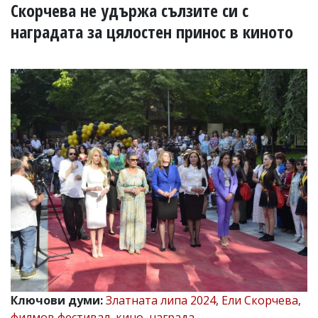
УКРАЙНА
Скорчева не удържа сълзите си с
СПОРТ
наградата за цялостен принос в киното
РАЗСЛЕДВАНЕ
БИЗНЕС
ЮГ
Управители:
Веселин
Василев,
email:
v.vasilev@flagman.bg
Катя
Касабова,
еmail:
k.kassabova@flagman.bg
Главен
редактор:
Иван
Колев,
email:
Ключови думи:
Златната липа 2024
,
Ели Скорчева
,
office@flagman.bg
филмов фестивал
,
кино
,
награда