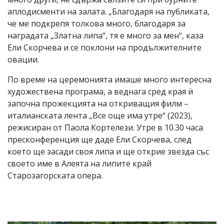
аплодисменти на залата. „Благодаря на публиката,
че ме подкрепя толкова много, благодаря за
наградата „Златна липа“, тя е много за мен“, каза
Ели Скорчева и се поклони на продължителните
овации.
По време на церемонията имаше много интересна
художествена програма, а веднага сред края ѝ
започна прожекцията на откриващия филм –
италианската лента „Все още има утре“ (2023),
режисиран от Паола Кортелези. Утре в 10.30 часа
пресконференция ще даде Ели Скорчева, след
което ще засади своя липа и ще открие звезда със
своето име в Алеята на липите край
Старозагорската опера.