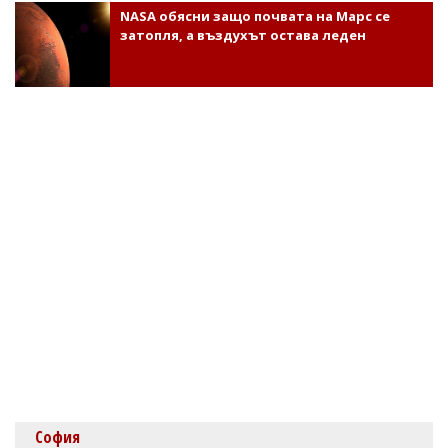
NASA обясни защо почвата на Марс се
затопля, а въздухът остава леден
София