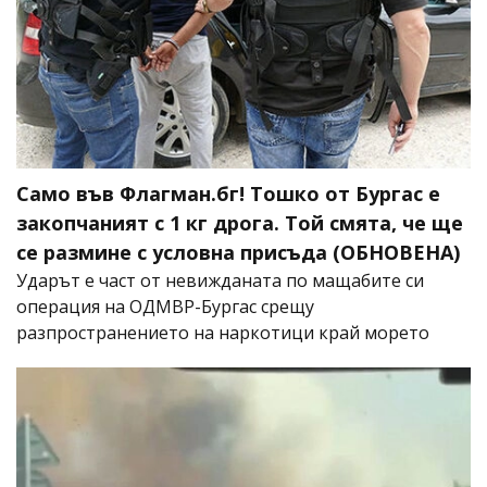
Само във Флагман.бг! Тошко от Бургас е
закопчаният с 1 кг дрога. Той смята, че ще
се размине с условна присъда (ОБНОВЕНА)
Ударът е част от невижданата по мащабите си
операция на ОДМВР-Бургас срещу
разпространението на наркотици край морето