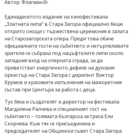
Автор: Флагман.бг
Единадесетото издание на кинофестивала
„Златната липа“ в Стара Загора официално беше
открито снощи с тържествена церемония в залата
на Старозагорската опера. Преди това обаче
официалните гости на събитието и нетърпеливите
зрители се събраха под нацъфтелите липи около
западния вход на оперната сграда, за да
приветстват енергичното дефиле на духовия
оркестър на Стара Загора с диригент Виктор
Крумов и красивите изпълнения на мажоретния
състав при Центъра за работа с деца.
Тук бяха и създателят и директор на фестивала
Магдалена Ралчева и специалният гост на
събитието – голямата българска актриса Ели
Скорчева. Към тях се присъединиха и
председателят на Общински съвет Стара Загора