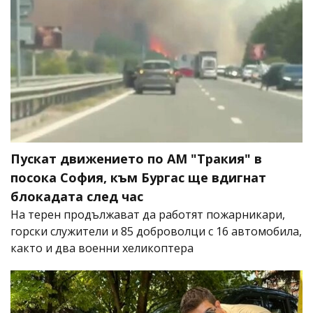
Пускат движението по АМ "Тракия" в
посока София, към Бургас ще вдигнат
блокадата след час
На терен продължават да работят пожарникари,
горски служители и 85 доброволци с 16 автомобила,
както и два военни хеликоптера