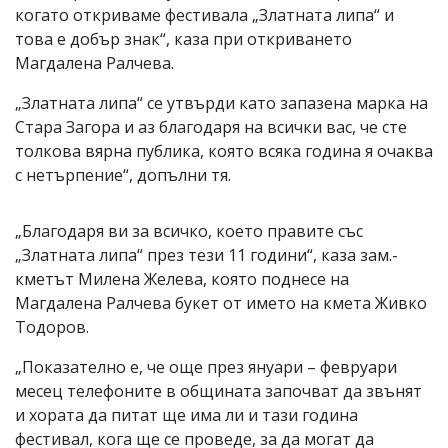
когато откриваме фестивала „Златната липа“ и
това е добър знак“, каза при откриването
Магдалена Ралчева.
„Златната липа“ се утвърди като запазена марка на
Стара Загора и аз благодаря на всички вас, че сте
толкова вярна публика, която всяка година я очаква
с нетърпение“, допълни тя.
„Благодаря ви за всичко, което правите със
„Златната липа“ през тези 11 години“, каза зам.-
кметът Милена Желева, която поднесе на
Магдалена Ралчева букет от името на кмета Живко
Тодоров.
„Показателно е, че още през януари – февруари
месец телефоните в общината започват да звънят
и хората да питат ще има ли и тази година
фестивал, кога ще се проведе, за да могат да