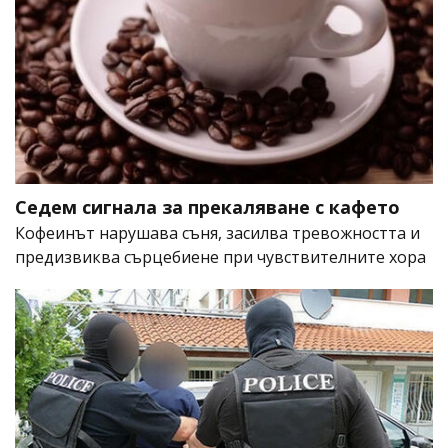
Седем сигнала за прекаляване с кафето
Кофеинът нарушава съня, засилва тревожността и
предизвиква сърцебиене при чувствителните хора