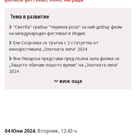
Коментарите
под
Тема в развитие
статиите
се
"Сватба" грабна "Червена роза" за най-добър филм
въвеждат
на международен фестивал в Индия
от
читателите
Ели Скорчева си тръгна с 2 статуетки от
и
кинофестивала „Златната липа“ 2024
редакцията
не
Яна Лекарска представи пред пълна зала филма си
носи
„Защото обичам лошото време“ на „Златната липа“
отговорност
2024
за
тях!
виж още
Ако
откриете
обиден
за
вас
коментар,
моля
сигнализирайте
ни!
04 Юни 2024
, Вторник, 12:43 ч.