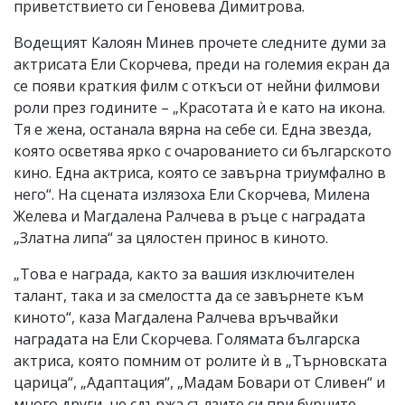
приветствието си Геновева Димитрова.
Водещият Калоян Минев прочете следните думи за
актрисата Ели Скорчева, преди на големия екран да
се появи краткия филм с откъси от нейни филмови
роли през годините – „Красотата ѝ е като на икона.
Тя е жена, останала вярна на себе си. Една звезда,
която осветява ярко с очарованието си българското
кино. Една актриса, която се завърна триумфално в
него“. На сцената излязоха Ели Скорчева, Милена
Желева и Магдалена Ралчева в ръце с наградата
„Златна липа“ за цялостен принос в киното.
„Това е награда, както за вашия изключителен
талант, така и за смелостта да се завърнете към
киното“, каза Магдалена Ралчева връчвайки
наградата на Ели Скорчева. Голямата българска
актриса, която помним от ролите ѝ в „Търновската
царица“, „Адаптация“, „Мадам Бовари от Сливен“ и
много други, не сдържа сълзите си при бурните