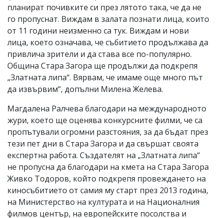
планират почивките си през лятото така, че да не
го пропуснат. Виждам в залата познати лица, които
от 11 години неизменно са тук. Виждам и нови
лица, което означава, че събитието продължава да
привлича зрители и да става все по-популярно.
Община Стара Загора ще продължи да подкрепя
„Златната липа“. Вярвам, че имаме още много път
да извървим“, допълни Милена Желева.
Магдалена Ралчева благодари на международното
жури, което ще оценява конкурсните филми, че са
пропътували огромни разстояния, за да бъдат през
тези пет дни в Стара Загора и да свършат своята
експертна работа. Създателят на „Златната липа“
не пропусна да благодари на кмета на Стара Загора
Живко Тодоров, който подкрепя провеждането на
киносъбитието от самия му старт през 2013 година,
на Министерство на културата и на Националния
филмов център, на европейските посолства и