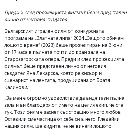
Преди и след прожекцията филмът беше представен
лично от неговия създател
Българският игрален филм от конкурсната
програма на „Златната липа“ 2024 „Защото обичам
лошото време“ (2023) беше прожектиран на 2 юни
от 17 часа в пълната почти до край зала на
Старозагорската опера. Преди и след прожекцията
филмът беше представен лично от неговия
създател Яна Лекарска, която режисьор и
сценарист на лентата, продуцирана от Братя
Калинови.
„За мен е огромно удоволствие да видя тази пълна
зала и ви благодаря от името на целия екип, че сте
тук. Този филм е заснет със страшно много любов.
Оставили сме частица от себе си в него. Гледайки
нашия филм, ще видите, че не винаги лошото