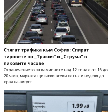
Стягат трафика към София: Спират
тировете по „Тракия“ и „Струма“ в
пиковите часове
Ограничението за камионите над 12 тона е от 16 до
20 часа, мярката ще важи всеки петък и неделя до
края на август