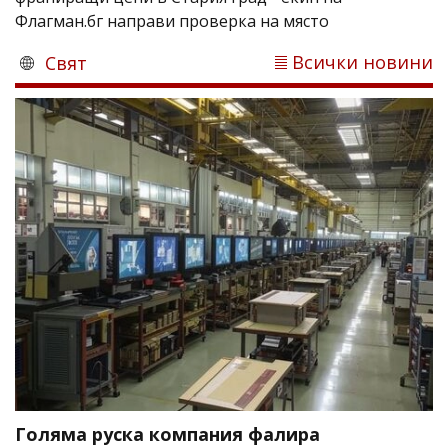
Флагман.бг направи проверка на място
Всички новини
Свят
Голяма руска компания фалира