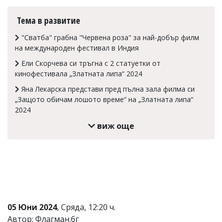
Коментарите
Тема в развитие
под
статиите
"Сватба" грабна "Червена роза" за най-добър филм
се
въвеждат
на международен фестивал в Индия
от
Ели Скорчева си тръгна с 2 статуетки от
читателите
кинофестивала „Златната липа“ 2024
и
редакцията
Яна Лекарска представи пред пълна зала филма си
не
„Защото обичам лошото време“ на „Златната липа“
носи
отговорност
2024
за
виж още
тях!
Ако
откриете
обиден
за
вас
коментар,
моля
сигнализирайте
05 Юни 2024
, Сряда, 12:20 ч.
ни!
Автор: Флагман.бг