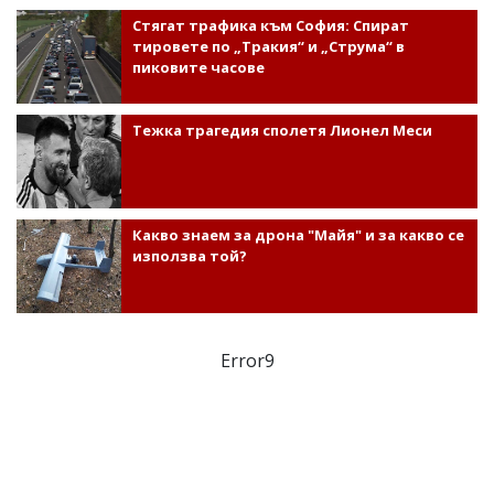
Стягат трафика към София: Спират
тировете по „Тракия“ и „Струма“ в
пиковите часове
Тежка трагедия сполетя Лионел Меси
Какво знаем за дрона "Майя" и за какво се
използва той?
Error9