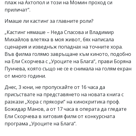
плаж на Ахтопол и този на Момин проход си
приличат“.
Имаше ли кастинг за главните роли?
„Кастинг нямаше – Неда Спасова и Владимир
Михайлов влетяха в моя живот, бях написала
сценария и изведнъж попаднах на точните хора.
Във филма голямо завръщане към киното, подобно
на Ели Скорчева с „Уроците на Блага“, прави Боряна
Пунчева, която също не се е снимала на голям екран
от много години.
Днес, 3 юни, не пропускайте от 16 часа да
присъствате на представянето на новата книга с
разкази „Хора с прякори“ на кинокритика проф.
Божидар Манов, а от 17 часа в операта да гледате
Ели Скорчева в хитовия филм от конкурсната
програма „Уроците на Блага“.