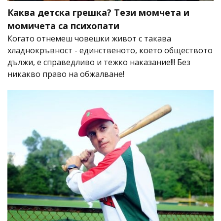
Каква детска грешка? Тези момчета и
момичета са психопати
Когато отнемеш човешки живот с такава
хладнокръвност - единственото, което обществото
дължи, е справедливо и тежко наказание!!! Без
никакво право на обжалване!