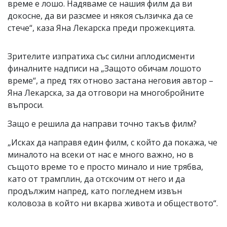
време е лошо. Надяваме се нашия филм да ви
докосне, да ви разсмее и някоя сълзичка да се
стече“, каза Яна Лекарска преди прожекцията.
Зрителите изпратиха със силни аплодисменти
финалните надписи на „Защото обичам лошото
време“, а пред тях отново застана неговия автор –
Яна Лекарска, за да отговори на многобройните
въпроси.
Защо е решила да направи точно такъв филм?
„Исках да направя един филм, с който да покажа, че
миналото на всеки от нас е много важно, но в
същото време то е просто минало и ние трябва,
като от трамплин, да отскочим от него и да
продължим напред, като погледнем извън
коловоза в който ни вкарва живота и обществото“.