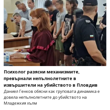
Психолог разясни механизмите,
превърнали непълнолетните в
извършители на убийството в Пловдив
Даниел Генков обясни как груповата динамика е
довела непълнолетните до убийството на
Младежкия хълм