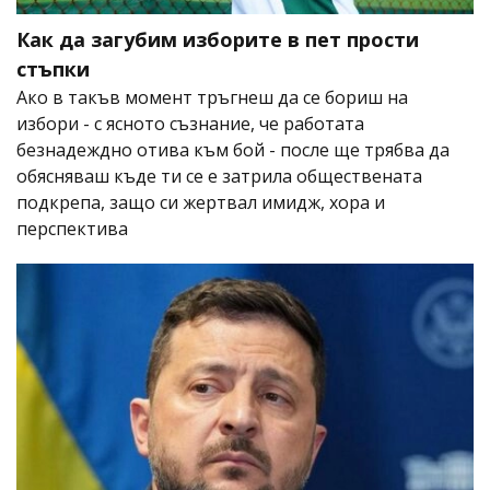
Как да загубим изборите в пет прости
стъпки
Ако в такъв момент тръгнеш да се бориш на
избори - с ясното съзнание, че работата
безнадеждно отива към бой - после ще трябва да
обясняваш къде ти се е затрила обществената
подкрепа, защо си жертвал имидж, хора и
перспектива