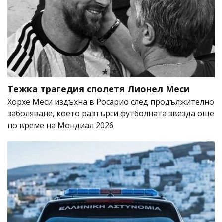
Тежка трагедия сполетя Лионел Меси
Хорхе Меси издъхна в Росарио след продължително
заболяване, което разтърси футболната звезда още
по време на Мондиал 2026