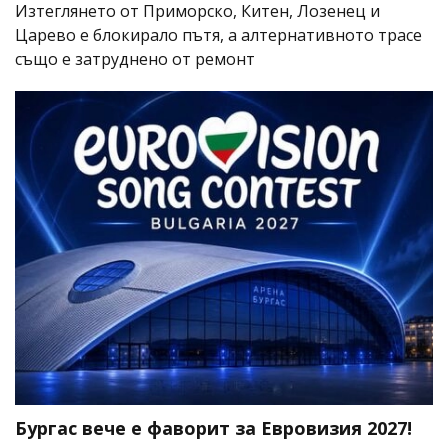
Изтеглянето от Приморско, Китен, Лозенец и
Царево е блокирало пътя, а алтернативното трасе
също е затруднено от ремонт
Бургас вече е фаворит за Евровизия 2027!