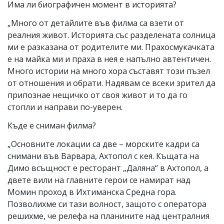
Има ли биографичен момент в историята?
„Много от детайлите във филма са взети от
реалния живот. Историята със разделената солница
ми е разказана от родителите ми. Прахосмукачката
е на майка ми и праха в нея е напълно автентичен.
Много истории на много хора съставят този пъзел
от отношения и обрати. Надявам се всеки зрител да
припознае нещичко от своя живот и то да го
стопли и направи по-уверен.
Къде е сниман филма?
„Основните локации са две – морските кадри са
снимани във Варвара, Ахтопол с кея. Къщата на
Димо всъщност е ресторант „Даляна“ в Ахтопол, а
двете вили на главните герои се намират над
Момин проход в Ихтиманска Средна гора.
Позволихме си тази волност, защото с оператора
решихме, че релефа на планините над централния