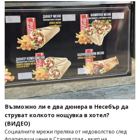
Възможно ли е два дюнера в Несебър да
струват колкото нощувка в хотел?
(ВИДЕО)
Социалните мрежи преляха от недоволство след
фрапиращи цени в Стария град - екип на