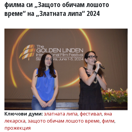
УКРАЙНА
филма си „Защото обичам лошото
СПОРТ
време“ на „Златната липа“ 2024
РАЗСЛЕДВАНЕ
БИЗНЕС
ЮГ
Управители:
Веселин
Василев,
email:
v.vasilev@flagman.bg
Катя
Касабова,
еmail:
k.kassabova@flagman.bg
Главен
редактор:
Иван
Ключови думи:
златната липа
,
фестивал
,
яна
Колев,
лекарска
,
защото обичам лошото време
,
филм
,
email:
прожекция
office@flagman.bg