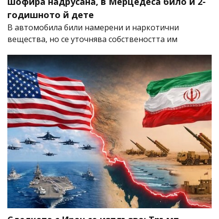
шофира надрусана, в Мерцедеса било и 2-
годишното й дете
В автомобила били намерени и наркотични
вещества, но се уточнява собствеността им