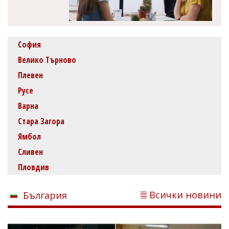
София
Велико Търново
Плевен
Русе
Варна
Стара Загора
Ямбол
Сливен
Пловдив
Всички новини
България