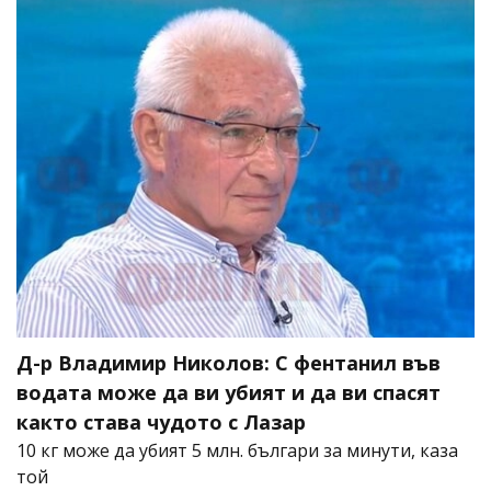
Д-р Владимир Николов: С фентанил във
водата може да ви убият и да ви спасят
както става чудото с Лазар
10 кг може да убият 5 млн. българи за минути, каза
той