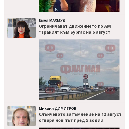
Емел МАХМУД
Ограничават движението по АМ
"Тракия" към Бургас на 6 август
Михаил ДИМИТРОВ
Слънчевото затъмнение на 12 август
отваря нов път пред 5 зодии