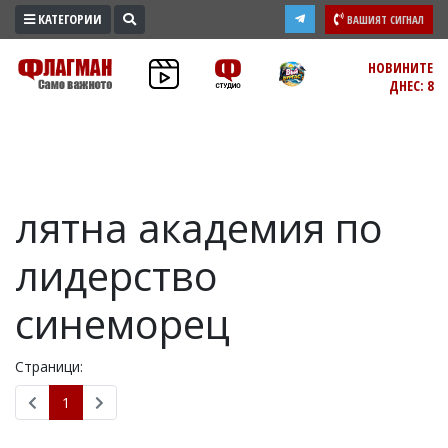
КАТЕГОРИИ
ВАШИЯТ СИГНАЛ
ПРОМО
НОВИНИТЕ
ДНЕС: 8
ЗОНА
ИЗБОРИ
2026
ПРАКТИЧНО
лятна академия по
КУЛТУРА
ЗДРАВЕ
лидерство
ПОЛИТИКА
ОБЩИНИ
синеморец
ОБЩЕСТВО
ЛАЙФСТАЙЛ
Страници:
ВОЙНАТА
1
В