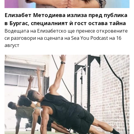
Елизабет Методиева излиза пред публика
в Бургас, специалният ѝ гост остава тайна
Водещата на Елизабетско ще пренесе откровените
си разговори на сцената на Sea You Podcast на 16
август