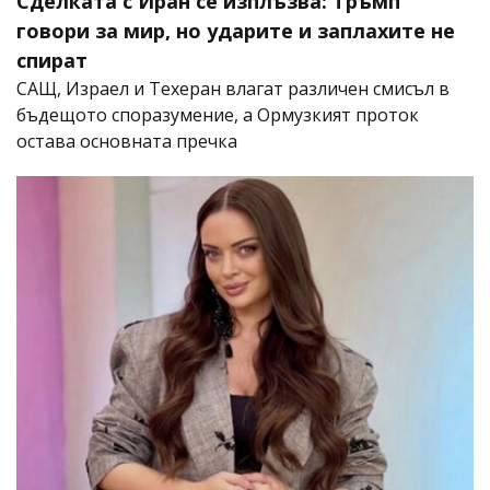
Сделката с Иран се изплъзва: Тръмп
говори за мир, но ударите и заплахите не
спират
САЩ, Израел и Техеран влагат различен смисъл в
бъдещото споразумение, а Ормузкият проток
остава основната пречка