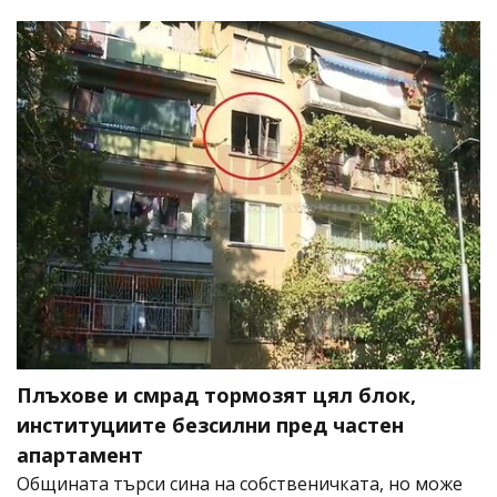
Плъхове и смрад тормозят цял блок,
институциите безсилни пред частен
апартамент
Общината търси сина на собственичката, но може