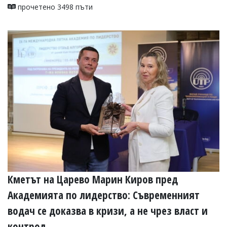
прочетено 3498 пъти
Коментарите
под
статиите
се
въвеждат
от
читателите
и
редакцията
не
носи
отговорност
за
тях!
Ако
откриете
обиден
за
вас
Кметът на Царево Марин Киров пред
коментар,
Академията по лидерство: Съвременният
моля
сигнализирайте
водач се доказва в кризи, а не чрез власт и
ни!
контрол