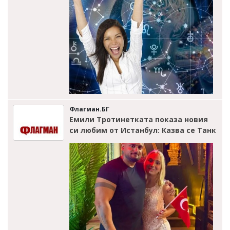
Флагман.БГ
Емили Тротинетката показа новия
си любим от Истанбул: Казва се Танк