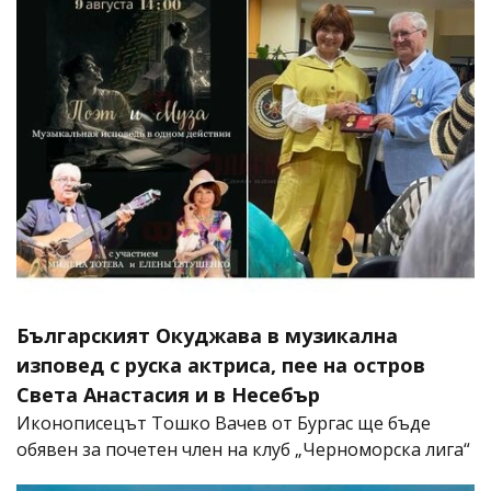
Българският Окуджава в музикална
изповед с руска актриса, пее на остров
Света Анастасия и в Несебър
Иконописецът Тошко Вачев от Бургас ще бъде
обявен за почетен член на клуб „Черноморска лига“