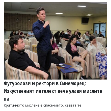
УКРАЙНА
СПОРТ
РАЗСЛЕДВАНЕ
БИЗНЕС
ЮГ
Управители:
Веселин
Василев,
email:
v.vasilev@flagman.bg
Катя
Касабова,
еmail:
k.kassabova@flagman.bg
Футуролози и ректори в Синеморец:
Главен
редактор:
Изкуственият интелект вече улавя мислите
Иван
ни
Колев,
email:
Критичното мислене е спасението, казват те
office@flagman.bg