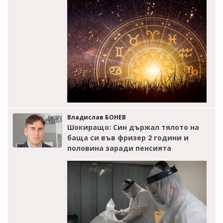
Владислав БОНЕВ
Шокиращо: Син държал тялото на
баща си във фризер 2 години и
половина заради пенсията