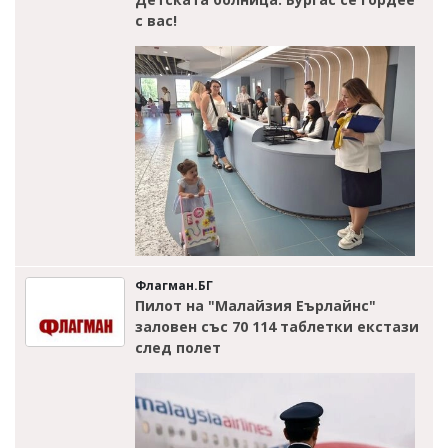
с вас!
Флагман.БГ
Пилот на "Малайзия Еърлайнс"
заловен със 70 114 таблетки екстази
след полет