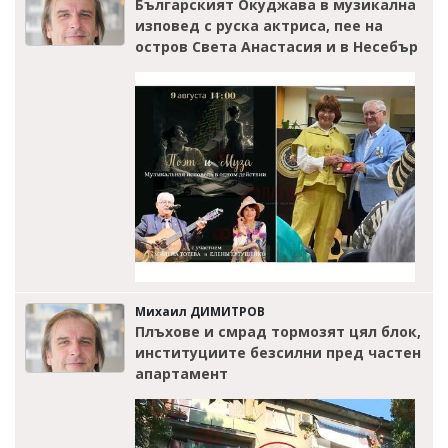
Българският Окуджава в музикална
изповед с руска актриса, пее на
остров Света Анастасия и в Несебър
Михаил ДИМИТРОВ
Плъхове и смрад тормозят цял блок,
институциите безсилни пред частен
апартамент