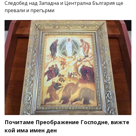
Следобед над Западна и Централна България ще
превали и прегърми
Почитаме Преображение Господне, вижте
кой има имен ден