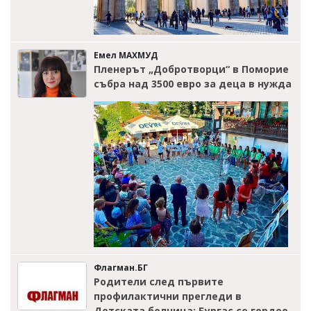
Емел МАХМУД
Пленерът „Добротворци“ в Поморие
събра над 3500 евро за деца в нужда
Флагман.БГ
Родители след първите
профилактични прегледи в
Детската болница: Бургас се гордее