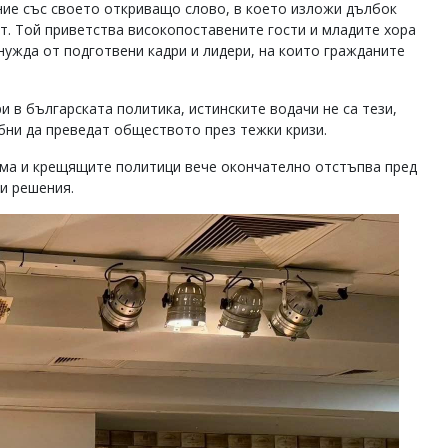
ие със своето откриващо слово, в което изложи дълбок
т. Той приветства високопоставените гости и младите хора
ужда от подготвени кадри и лидери, на които гражданите
и в българската политика, истинските водачи не са тези,
обни да преведат обществото през тежки кризи.
изма и крещящите политици вече окончателно отстъпва пред
и решения.