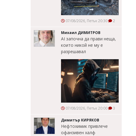
07/08/2026, Петък 20:30
2
Михаил ДИМИТРОВ
AI започна да прави неща,
които никой не му е
разрешавал
07/08/2026, Петък 20:00
3
Димитър КИРЯКОВ
Нефтохимик привлече
офанзивен халф