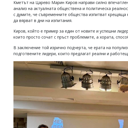
Кметът на Царево Марин Киров направи силно впечатлен
анализ на актуалната обществена и политическа реалнос
с думите, че съвременните общества изпитват крещяща н
да вярват в дни на изпитания.
Киров, който е пример за един от новите и успешни лидер
които просто сочат с пръст проблемите, а хората, спос
В заключение той изрично подчерта, че ерата на попул
подготвените лидери, които предлагат реални и работещ