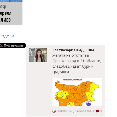
втор
ервел
ИЛИЕВ
подели
Светлозария КИДЕРОВА
Жегата не отстъпва:
Оранжев код в 21 области,
следобед идват бури и
градушки
08/08/2026, Събота 09:00
0