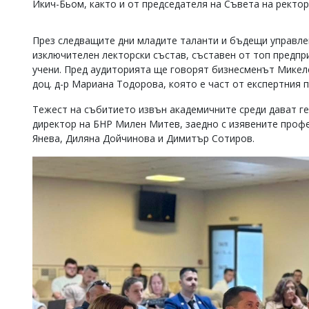
Икич-Бьом, както и от председателя на Съвета на ректо
Коментарите
под
статиите
През следващите дни младите таланти и бъдещи управле
се
изключителен лекторски състав, съставен от топ предпр
въвеждат
учени. Пред аудиторията ще говорят бизнесменът Микеле
от
доц. д-р Мариана Тодорова, която е част от експертния 
читателите
и
Тежест на събитието извън академичните среди дават г
редакцията
директор на БНР Милен Митев, заедно с изявените проф
не
Янева, Диляна Дойчинова и Димитър Сотиров.
носи
отговорност
за
тях!
Ако
откриете
обиден
за
вас
коментар,
моля
сигнализирайте
ни!