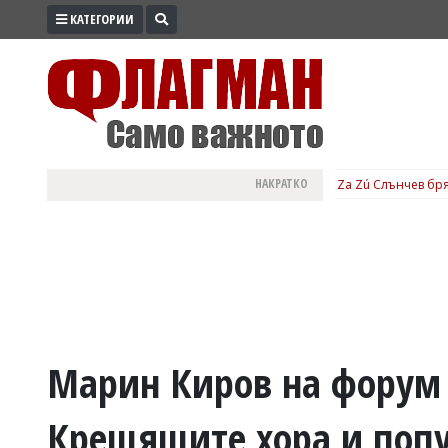
КАТЕГОРИИ
ПРОМО
ЗОНА
ИЗБОРИ
2026
ПРАКТИЧНО
НАКРАТКО
Za Zú Слънчев бря
КУЛТУРА
ЗДРАВЕ
ПОЛИТИКА
ОБЩИНИ
ОБЩЕСТВО
ЛАЙФСТАЙЛ
Марин Киров на форум 
ВОЙНАТА
Крещящите хора и поп
В