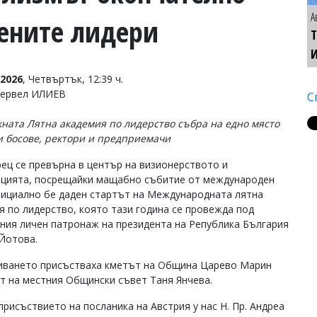
А
вените лидери
Т
2026
, Четвъртък, 12:39 ч.
Тервел ИЛИЕВ
С
ната Лятна академия по лидерство събра на едно място
 босове, ректори и предприемачи
ец се превърна в център на визионерството и
цията, посрещайки мащабно събитие от международен
фициално бе даден стартът на Международната лятна
я по лидерство, която тази година се провежда под
ния личен патронаж на президента на Република България
Йотова.
иването присъстваха кметът на Община Царево Марин
т на местния Общински съвет Таня Янчева.
исъствието на посланика на Австрия у нас Н. Пр. Андреа