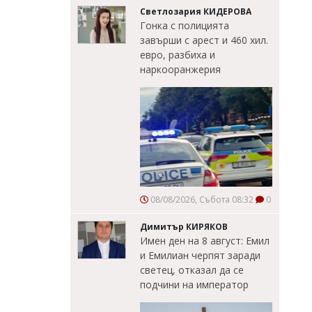
Светлозария КИДЕРОВА
Гонка с полицията
завърши с арест и 460 хил.
евро, разбиха и
наркооранжерия
08/08/2026, Събота 08:32
0
Димитър КИРЯКОВ
Имен ден на 8 август: Емил
и Емилиан черпят заради
светец, отказал да се
подчини на император