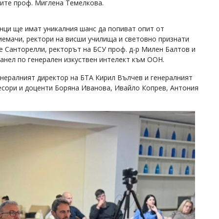
рите проф. Миглена Темелкова.
нци ще имат уникалния шанс да попиват опит от
иемачи, ректори на висши училища и световно признати
 Санторелли, ректорът на БСУ проф. д-р Милен Балтов и
панел по генерален изкуствен интелект към ООН.
енералният директор на БТА Кирил Вълчев и генералният
есори и доценти Боряна Иванова, Ивайло Копрев, Антония