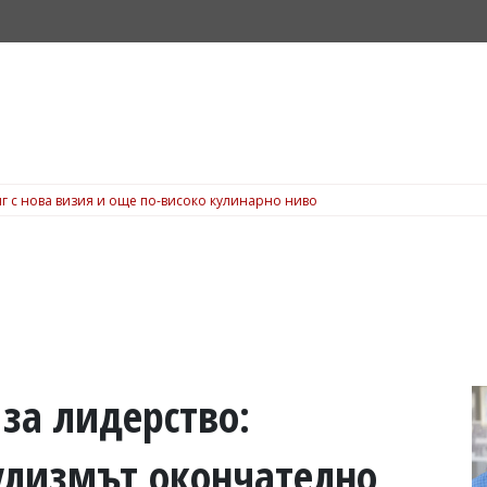
г с нова визия и още по-високо кулинарно ниво
за лидерство:
улизмът окончателно