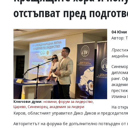
УКРАЙНА
отстъпват пред подгот
СПОРТ
РАЗСЛЕДВАНЕ
БИЗНЕС
04 Юни 
ЮГ
Автор: 
Престиж
Управители:
медийни
Веселин
Василев,
Синемор
email:
диплома
v.vasilev@flagman.bg
Катя
ранг. О
Касабова,
академи
еmail:
k.kassabova@flagman.bg
престиж
Илияна 
Главен
Ключови думи:
новини
,
форум за лидерство
,
редактор:
Царево
,
Синеморец
,
академия за лидери
На откр
Иван
Киров, областният управител Дико Диков и председателя
Колев,
email:
Авторитетът на форума бе допълнително потвърден от пр
office@flagman.bg