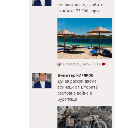
по плажовете, глобите
стигнаха 73 000 евро
07/08/2026, Петък 21:00
0
Димитър КИРЯКОВ
Дунав разкри двама
войници от Втората
световна война в
Будапеща