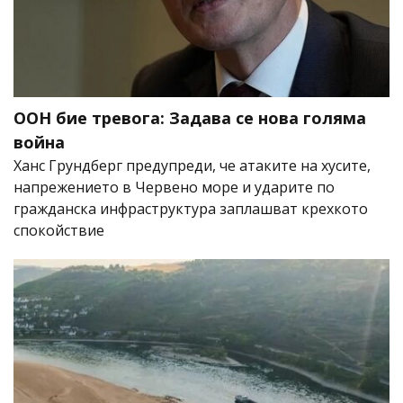
ООН бие тревога: Задава се нова голяма
война
Ханс Грундберг предупреди, че атаките на хусите,
напрежението в Червено море и ударите по
гражданска инфраструктура заплашват крехкото
спокойствие