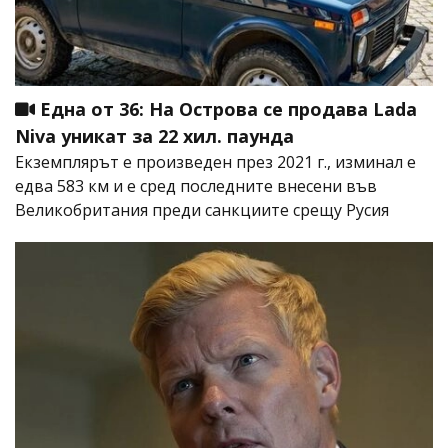
Една от 36: На Острова се продава Lada
Niva уникат за 22 хил. паунда
Екземплярът е произведен през 2021 г., изминал е
едва 583 км и е сред последните внесени във
Великобритания преди санкциите срещу Русия