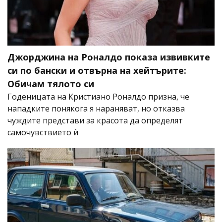
Джорджина на Роналдо показа извивките
си по бански и отвърна на хейтърите:
Обичам тялото си
Годеницата на Кристиано Роналдо призна, че
нападките понякога я нараняват, но отказва
чуждите представи за красота да определят
самочувствието ѝ