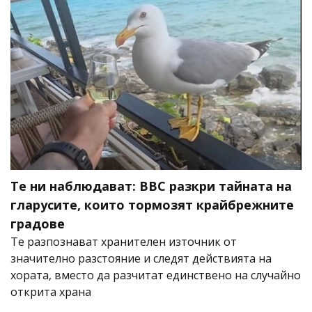
Те ни наблюдават: BBC разкри тайната на
гларусите, които тормозят крайбрежните
градове
Те разпознават хранителен източник от
значително разстояние и следят действията на
хората, вместо да разчитат единствено на случайно
открита храна