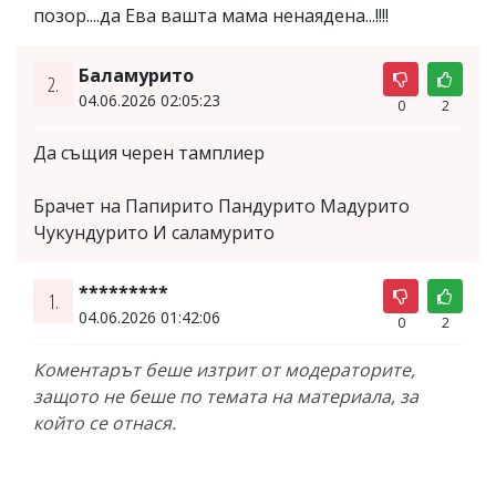
позор....да Ева вашта мама ненаядена...!!!!
Баламурито
2.
04.06.2026 02:05:23
0
2
Да същия черен тамплиер
Брачет на Папирито Пандурито Мадурито
Чукундурито И саламурито
*********
1.
04.06.2026 01:42:06
0
2
Коментарът беше изтрит от модераторите,
защото не беше по темата на материала, за
който се отнася.