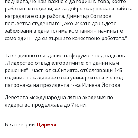
подчерта, че най-важно е да гориш в това, което
работиш и сподели, че за добре свършената работа
наградата е още работа. Димитър Сотиров
посъветва студентите: „Ако искате да бъдете
забелязани в една голяма компания – начинът е
само един – да си вършите качествено работата.“
Тазгодишното издание на форума е под надслов
„Лидерство отвъд алгоритмите: от данни към
решения“ - част от събитията, отбелязващи 145
години от създаването на университета и е под
патронажа на президента г-жа Илияна Йотова
Деветата международна лятна академия по
лидерство продължава до 7 юни.
В категории:
Царево