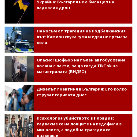
Украйна: България не е била цел на
падналия дрон
На косъм от трагедия на Подбалканския
път: Камион спука гума и едва не премаза
кола
Опасно! Шофьор на пълен автобус хвана
волана с лакти, за да гледа TikTok на
магистралата (ВИДЕО)
Дизелът поевтиня в България: Ето колко
струват горивата днес
Психолог за убийството в Пловдив:
Радвахме се на ловците на педофили в
миналото, а подобна трагедия се
очакваше