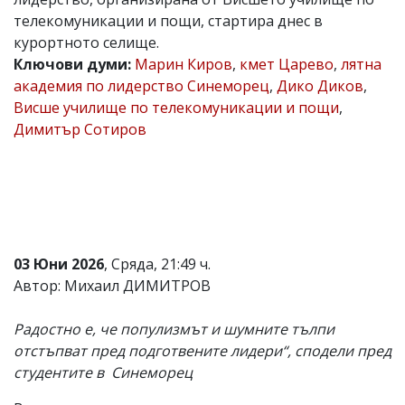
телекомуникации и пощи, стартира днес в
Коментарите
под
курортното селище.
статиите
Ключови думи:
Марин Киров
,
кмет Царево
,
лятна
се
академия по лидерство Синеморец
,
Дико Диков
,
въвеждат
от
Висше училище по телекомуникации и пощи
,
читателите
Димитър Сотиров
и
редакцията
не
носи
отговорност
за
тях!
Ако
03 Юни 2026
, Сряда, 21:49 ч.
откриете
обиден
Автор: Михаил ДИМИТРОВ
за
вас
Радостно е, че популизмът и шумните тълпи
коментар,
моля
отстъпват пред подготвените лидери“, сподели пред
сигнализирайте
студентите в Синеморец
ни!