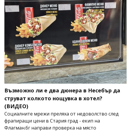
Възможно ли е два дюнера в Несебър да
струват колкото нощувка в хотел?
(ВИДЕО)
Социалните мрежи преляха от недоволство след
фрапиращи цени в Стария град - екип на
Флагман.бг направи проверка на място