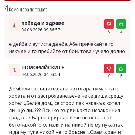
4
Коментара по темата
победа и здраве
4.
04.06.2026 09:56:57
0
2
е дейба и аутиста да еба. Абе причакайте го
някъде и го пребийте от бой, това чучело долно
ПОМОРИЙСКИТЕ
3.
04.06.2026 04:53:54
0
6
Дембели са същите,една автогара нямат като
хората и от застрояване,вече не се диша,срещу
хотел ,,Белия дом,, се строи пак някакъв хотел
ли...що ли...??? Всичко върви както незаконния
град във Варна,природа вече не остана от
бетона,който се изля и на никой не му пука,пък
и да му пука,никой не го бръсне.....Срам...срам и