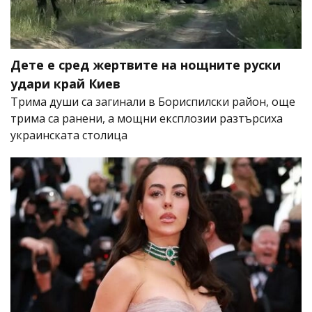
Дете е сред жертвите на нощните руски
удари край Киев
Трима души са загинали в Бориспилски район, още
трима са ранени, а мощни експлозии разтърсиха
украинската столица