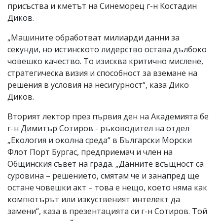
присъства и кметът на Синеморец г-н Костадин
Диков.
„Машините обработват милиарди данни за
секунди, но истинското лидерство остава дълбоко
човешко качество. То изисква критично мислене,
стратегическа визия и способност за вземане на
решения в условия на несигурност“, каза Дико
Диков.
Вторият лектор през първия ден на Академията бе
г-н Димитър Сотиров - ръководител на отдел
„Екология и околна среда“ в Български Морски
Флот Порт Бургас, предприемач и член на
Общинския съвет на града. „Данните всъщност са
суровина – решението, смятам че и занапред ще
остане човешки акт – това е нещо, което няма как
компютърът или изкуственият интелект да
замени“, каза в презентацията си г-н Сотиров. Той