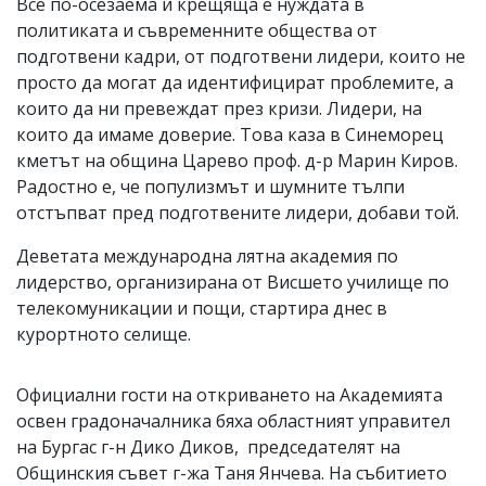
Все по-осезаема и крещяща е нуждата в
политиката и съвременните общества от
подготвени кадри, от подготвени лидери, които не
просто да могат да идентифицират проблемите, а
които да ни превеждат през кризи. Лидери, на
които да имаме доверие. Това каза в Синеморец
кметът на община Царево проф. д-р Марин Киров.
Радостно е, че популизмът и шумните тълпи
отстъпват пред подготвените лидери, добави той.
Деветата международна лятна академия по
лидерство, организирана от Висшето училище по
телекомуникации и пощи, стартира днес в
курортното селище.
Официални гости на откриването на Академията
освен градоначалника бяха областният управител
на Бургас г-н Дико Диков, председателят на
Общинския съвет г-жа Таня Янчева. На събитието