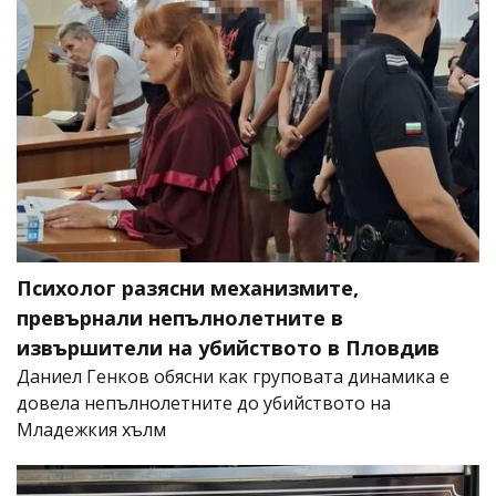
Психолог разясни механизмите,
превърнали непълнолетните в
извършители на убийството в Пловдив
Даниел Генков обясни как груповата динамика е
довела непълнолетните до убийството на
Младежкия хълм