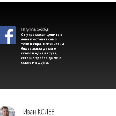
Димитър КИРЯКОВ
Гърция засили проверките по
плажовете, глобите стигнаха 73 000
Статус във фейсбук
евро
От утре махат цените в
лева и остават само
тези в евро. Психически
бях свикнал да ми е
скъпо в една валута,
сега ще трябва да ми е
скъпо и в друга.
Димитър КИРЯКОВ
Дунав разкри двама войници от
Втората световна война в Будапеща
Иван КОЛЕВ