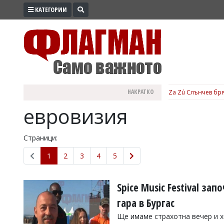
КАТЕГОРИИ
ПРОМО
ЗОНА
ИЗБОРИ
2026
ПРАКТИЧНО
НАКРАТКО
Za Zú Слънчев бря
КУЛТУРА
евровизия
ЗДРАВЕ
ПОЛИТИКА
Страници:
ОБЩИНИ
1
2
3
4
5
ОБЩЕСТВО
ЛАЙФСТАЙЛ
Spice Music Festival за
ВОЙНАТА
гара в Бургас
В
Ще имаме страхотна вечер и х