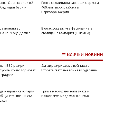
ъпва: Оранжев код в 21
Гонка с полицията завърши с арест и
обед идват бури и
460 хил. евро, разбиха и
наркооранжерия
ра лятната арт
Бургас доказа, че е фестивалната
на НЧ "Гоце Делчев
столица на България (СНИМКИ)
Михаил ДИМИТРОВ
В Равда стартира лятната арт
Всички новини
работилничка на НЧ "Гоце Делчев
-1943"
ват: BBC разкри
Дунав разкри двама войници от
русите, които тормозят
Втората световна война в Будапеща
 градове
 да направи секс парти
Трима маскирани нападнаха и
 Общината, плаши със
изнасилиха млад мъж в Англия
кажат