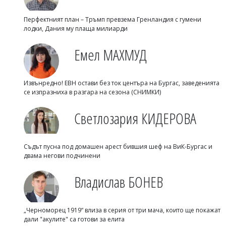
Перфектният план – Тръмп превзема Гренландия с гумени
лодки, Дания му плаща милиарди
Емел МАХМУД
Извънредно! ЕВН остави без ток центъра на Бургас, заведенията
се изпразниха в разгара на сезона (СНИМКИ)
Светлозария КИДЕРОВА
Съдът пусна под домашен арест бившия шеф на ВиК-Бургас и
двама негови подчинени
Владислав БОНЕВ
„Черноморец 1919“ влиза в серия от три мача, които ще покажат
дали "акулите" са готови за елита