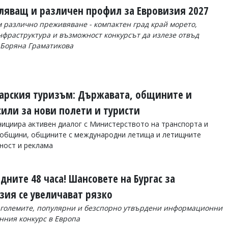
тляващ и различен профил за Евровизия 2027
 различно преживяване - компактен град край морето,
нфраструктура и възможност конкурсът да излезе отвъд
а Боряна Граматикова
арския туризъм: Държавата, общините и
или за нови полети и туристи
ициира активен диалог с Министерството на транспорта и
общини, общините с международни летища и летищните
ност и реклама
дните 48 часа! Шансовете на Бургас за
зия се увеличават рязко
й-големите, популярни и безспорно утвърдени информационни
нния конкурс в Европа