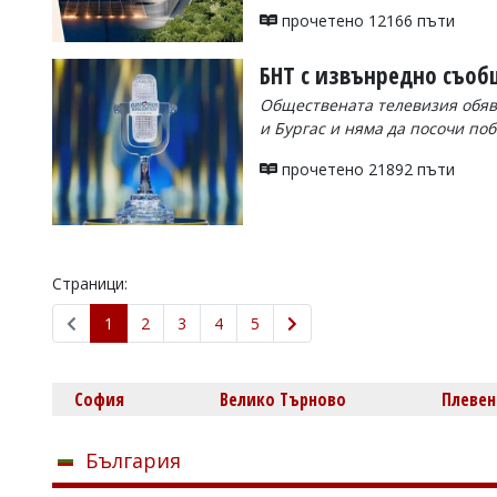
прочетено 12166 пъти
БНТ с извънредно съоб
Обществената телевизия обяв
и Бургас и няма да посочи по
прочетено 21892 пъти
Страници:
1
2
3
4
5
София
Велико Търново
Плевен
България