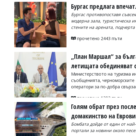
Бургас предлага впеча
Бургас противопоставя съвсем
модерна зала, туристическа и
стените на арената, подчерт
прочетено 2443 пъти
„План Маршал“ за бълг
летищата обединяват с
Министерството на туризма ин
съобщенията, черноморските 
оператори за по-добра свърза
прочетено 1392 пъти
Голям обрат през после
домакинство на Eврови
Бомбата дойде от един от на
портали за новини около песе