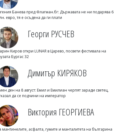
вгения Банева пред Флагман.бг: Държавата не ни подарява 6
лн. евро, тя е осъдена да ги плати
Георги РУСЧЕВ
арин Киров откри LUNAR в Царево, посвети фестивала на
аузата Бургас 32
Михаил ДИМИТРОВ
AI започна да прави неща, които
Димитър КИРЯКОВ
никой не му е разрешавал
мен ден на 8 август: Емил и Емилиан черпят заради светец,
тказал да се подчини на император
Виктория ГЕОРГИЕВА
а мантинелите, асфалта, гумите и манталитета на българина