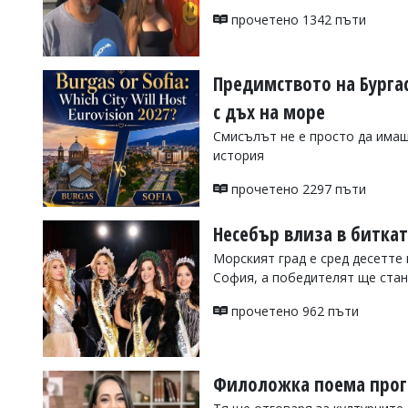
УКРАЙНА
прочетено 1342 пъти
СПОРТ
РАЗСЛЕДВАНЕ
Предимството на Бурга
БИЗНЕС
с дъх на море
ЮГ
Смисълът не е просто да имаш
история
Управители:
Веселин
прочетено 2297 пъти
Василев,
email:
Несебър влиза в битка
v.vasilev@flagman.bg
Катя
Морският град е сред десетте
Касабова,
София, а победителят ще стане
еmail:
k.kassabova@flagman.bg
прочетено 962 пъти
Главен
редактор:
Иван
Колев,
email:
Филоложка поема прог
office@flagman.bg