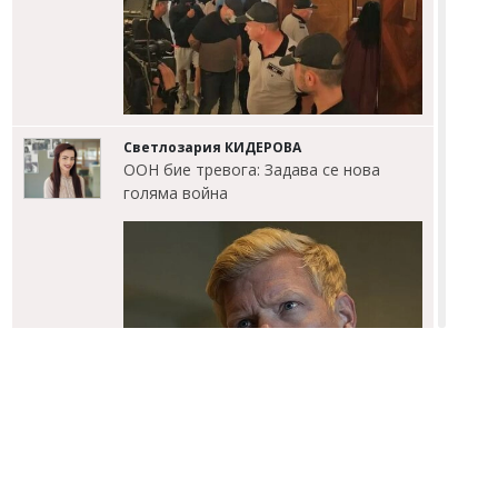
Светлозария КИДЕРОВА
ООН бие тревога: Задава се нова
голяма война
Светлозария КИДЕРОВА