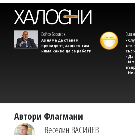
Бойко Борисов
Виц н
Аз няма да ставам
- Сл
президент, защото там
сте 
няма какво да се работи
със 
- Да.
- И 
въпр
- Ни
Автори Флагмани
Веселин ВАСИЛЕВ