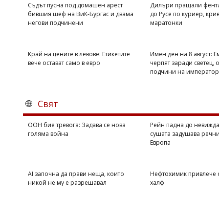
Съдът пусна под домашен арест
Дилъри пращали фент
бившия шеф на ВиК-Бургас и двама
до Русе по куриер, кри
негови подчинени
маратонки
Край на цените в левове: Етикетите
Имен ден на 8 август: 
вече остават само в евро
черпят заради светец, о
подчини на император
Свят
ООН бие тревога: Задава се нова
Рейн падна до невижда
голяма война
сушата задушава речни
Европа
AI започна да прави неща, които
Нефтохимик привлече
никой не му е разрешавал
халф