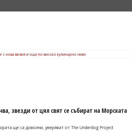
г с нова визия и още по-високо кулинарно ниво
почва, звезди от цял свят се събират на Морската
ората ще са доволни, уверяват от The Underdog Project