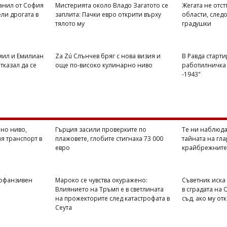
анил от София
Мистерията около Владо Загатото се
Жегата не отст
ели дрогата в
заплита: Пачки евро открити върху
области, след
тялото му
градушки
Емил и Емилиан
Za Zú Слънчев бряг с нова визия и
В Равда старти
тказал да се
още по-високо кулинарно ниво
работилничка 
-1943"
но ниво,
Гърция засили проверките по
Те ни наблюда
я транспорт в
плажовете, глобите стигнаха 73 000
тайната на гла
евро
крайбрежните
 офанзивен
Мароко се чувства окуражено:
Съветник иска
Влиянието на Тръмп е в светлината
в сградата на
на прожекторите след катастрофата в
съд, ако му от
Сеута