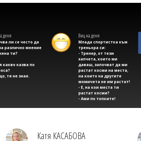
а деня
Виц на деня
учва ли се често да
Млада спортистка към
на различно мнение
треньора си:
жена ти?
- Тренер, от тези
хапчета, които ми
тя какво казва по
даваш, започват да ми
оса?
растат косми на места,
що, тя не знае.
на които на другите
момичета не им растат!
- Е, на кои места ти
растат косми?
- Ами по топките!
Катя КАСАБОВА