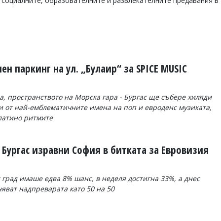
, социалните, образователните и развлекателните предавания в
н паркинг на ул. „Булаир“ за SPICE MUSIC
та, пространството на Морска гара - Бургас ще събере хиляди
ни от най-емблематичните имена на поп и евроденс музиката,
латино ритмите
 Бургас изравни София в битката за Евровизия
град имаше едва 8% шанс, в неделя достигна 33%, а днес
яват надпреварата като 50 на 50