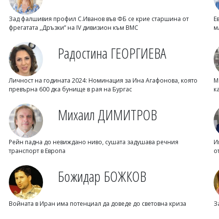
Зад фалшивия профил С.Иванов във ФБ се крие старшина от
Е
фрегатата „Дръзки” на IV дивизион към ВМС
м
Радостина ГЕОРГИЕВА
Личност на годината 2024: Номинация за Ина Агафонова, която
М
превърна 600 дка бунище в рая на Бургас
к
Михаил ДИМИТРОВ
Рейн падна до невиждано ниво, сушата задушава речния
И
транспорт в Европа
о
Божидар БОЖКОВ
Войната в Иран има потенциал да доведе до световна криза
З