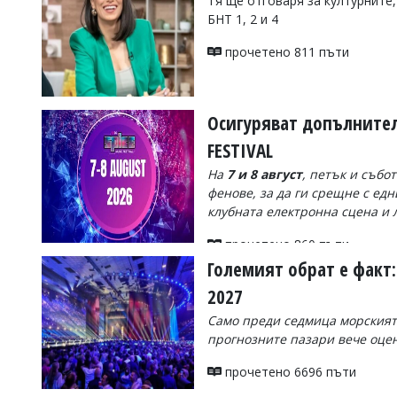
Тя ще отговаря за културните
БНТ 1, 2 и 4
Коментарите
под
статиите
прочетено 811 пъти
се
въвеждат
от
читателите
Осигуряват допълнителе
и
FESTIVAL
редакцията
не
На
7 и 8 август
, петък и събо
носи
фенове, за да ги срещне с ед
отговорност
за
клубната електронна сцена и 
тях!
Ако
прочетено 860 пъти
откриете
Големият обрат е факт:
обиден
за
2027
вас
Само преди седмица морският 
коментар,
моля
прогнозните пазари вече оцен
сигнализирайте
ни!
прочетено 6696 пъти