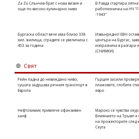
Za Zú Слънчев бряг с нова визия и
В Равда стартира лятна
още по-високо кулинарно ниво
работилничка на НЧ "Г
-1943"
Бургаска област вече има близо 338
Извънредно! ЕВН остав
хил. жилища, сградите се увеличиха с
центъра на Бургас, зав
453 за година
изпразниха в разгара 
(СНИМКИ)
Свят
Рейн падна до невиждано ниво,
Гърция засили проверк
сушата задушава речния транспорт в
плажовете, глобите сти
Европа
евро
Нефтохимик привлече офанзивен
Мароко се чувства оку
халф
Влиянието на Тръмп е 
на прожекторите след 
Сеута