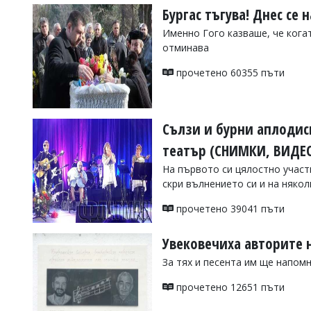
Бургас тъгува! Днес се
Именно Гого казваше, че когат
отминава
прочетено 60355 пъти
Сълзи и бурни аплодис
театър (СНИМКИ, ВИДЕ
На първото си цялостно участи
скри вълнението си и на някол
прочетено 39041 пъти
Увековечиха авторите 
За тях и песента им ще напом
прочетено 12651 пъти