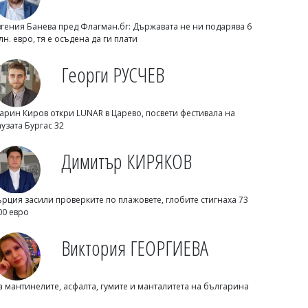
вгения Банева пред Флагман.бг: Държавата не ни подарява 6
лн. евро, тя е осъдена да ги плати
Георги РУСЧЕВ
арин Киров откри LUNAR в Царево, посвети фестивала на
аузата Бургас 32
Димитър КИРЯКОВ
Георги Рачев: Горещини до второ
Димитър КИРЯКОВ
пришествие, идват до 39 градуса
ърция засили проверките по плажовете, глобите стигнаха 73
00 евро
Виктория ГЕОРГИЕВА
а мантинелите, асфалта, гумите и манталитета на българина