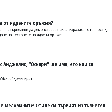
са от ядрените оръжия?
н, нетърпеливи да демонстрират сила, изразиха готовност да
дане на тестовете на ядрени оръжия
с Анджелис, "Оскари" ще има, ето кои са
и „Wicked“ доминират
 и меломаните! Отиде си първият изпълнител