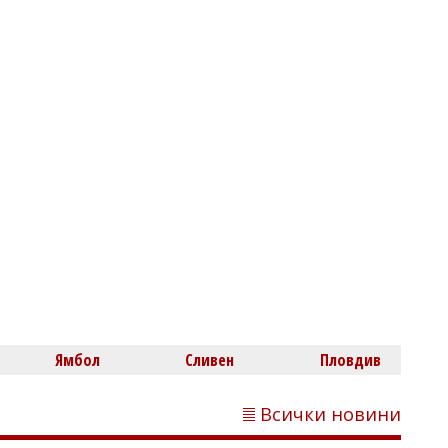
Нефтохимик привлече офанзивен
халф
Димитър КИРЯКОВ
Бургаска област вече има близо 338
хил. жилища, сградите се увеличиха с
453 за година
Ямбол
Сливен
Пловдив
Всички новини