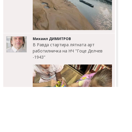
Михаил ДИМИТРОВ
В Равда стартира лятната арт
работилничка на НЧ "Гоце Делчев
-1943"