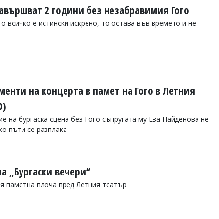
 навършват 2 години без незабравимия Гого
о всичко е истински искрено, то остава във времето и не
менти на концерта в памет на Гого в Летния
О)
е на бургаска сцена без Гого съпругата му Ева Найденова не
ко пъти се разплака
на „Бургаски вечери“
ня паметна плоча пред Летния театър