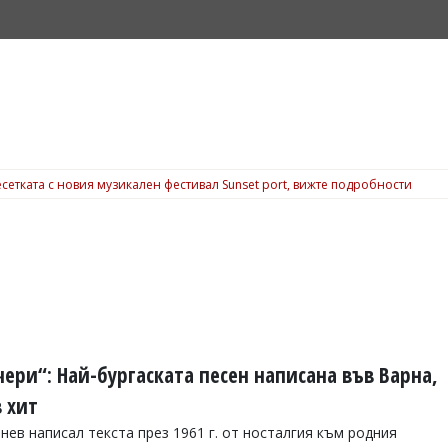
сетката с новия музикален фестивал Sunset port, вижте подробности
чери“: Най-бургаската песен написана във Варна,
 хит
нев написал текста през 1961 г. от носталгия към родния