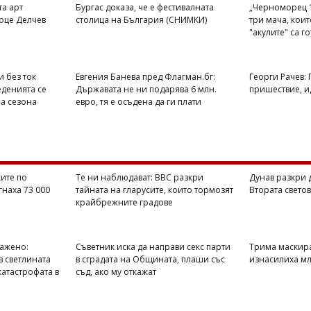
та арт
Бургас доказа, че е фестивалната
„Черноморец 1
оце Делчев
столица на България (СНИМКИ)
три мача, кои
"акулите" са г
и без ток
Евгения Банева пред Флагман.бг:
Георги Рачев:
еденията се
Държавата не ни подарява 6 млн.
пришествие, ид
на сезона
евро, тя е осъдена да ги плати
ите по
Те ни наблюдават: BBC разкри
Дунав разкри 
гнаха 73 000
тайната на гларусите, които тормозят
Втората свето
крайбрежните градове
ражено:
Съветник иска да направи секс парти
Трима маскир
в светлината
в сградата на Общината, плаши със
изнасилиха мл
катастрофата в
съд, ако му откажат