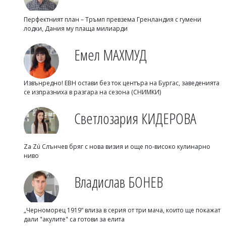
Перфектният план – Тръмп превзема Гренландия с гумени
лодки, Дания му плаща милиарди
Емел МАХМУД
Извънредно! ЕВН остави без ток центъра на Бургас, заведенията
се изпразниха в разгара на сезона (СНИМКИ)
Светлозария КИДЕРОВА
Za Zú Слънчев бряг с нова визия и още по-високо кулинарно
ниво
Владислав БОНЕВ
„Черноморец 1919“ влиза в серия от три мача, които ще покажат
дали "акулите" са готови за елита