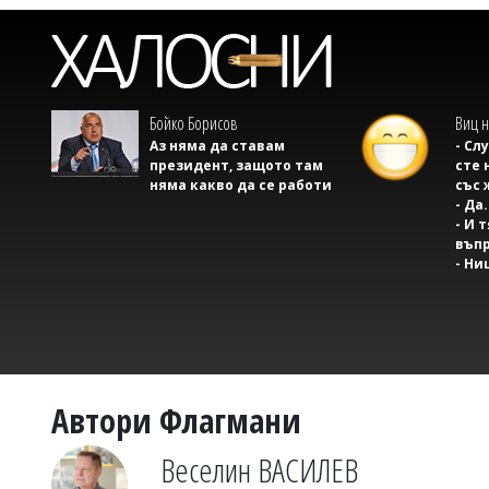
Бойко Борисов
Виц н
Аз няма да ставам
- Сл
президент, защото там
сте 
няма какво да се работи
със 
- Да.
- И 
въпр
- Ни
Автори Флагмани
Веселин ВАСИЛЕВ