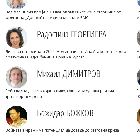
Зад фалшивия профил С.Иванов във ФБ се крие старшина от
Е
фрегатата „Дръзки” на IV дивизион към ВМС
м
Радостина ГЕОРГИЕВА
Личност на годината 2024: Номинация за Ина Агафонова, която
М
превърна 600 дка бунище в рая на Бургас
к
Михаил ДИМИТРОВ
Рейн падна до невиждано ниво, сушата задушава речния
Г
транспорт в Европа
0
Божидар БОЖКОВ
Войната в Иран има потенциал да доведе до световна криза
З