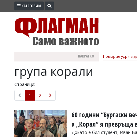
КАТЕГОРИИ
ПРОМО
ЗОНА
ИЗБОРИ
2026
ПРАКТИЧНО
НАКРАТКО
Поморие удря в де
КУЛТУРА
група корали
ЗДРАВЕ
ПОЛИТИКА
Страници:
ОБЩИНИ
1
2
ОБЩЕСТВО
ЛАЙФСТАЙЛ
60 години “Бургаски ве
ВОЙНАТА
а „Корал“ я превръща в
В
Докато е бил студент, Иван Ва