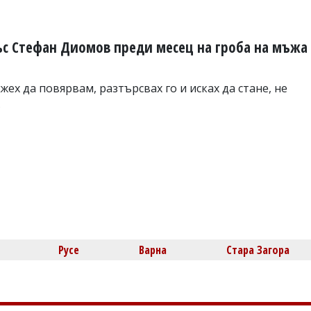
ъс Стефан Диомов преди месец на гроба на мъжа
жех да повярвам, разтърсвах го и исках да стане, не
в
Русе
Варна
Стара Загора