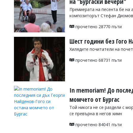
на "Бургаски вечери"
Коментарите
Премиерата на песента бе на а
под
композиторът Стефан Диомо
статиите
се
прочетено 28770 пъти
въвеждат
от
читателите
Шест години без Гого 
и
Хилядите почитатели на почет
редакцията
не
носи
прочетено 68731 пъти
отговорност
за
тях!
Ако
откриете
In memoriam! До послед
обиден
за
момчето от Бургас
вас
Той никога не се раздели с мо
коментар,
моля
се превърна в негов химн
сигнализирайте
ни!
прочетено 84041 пъти