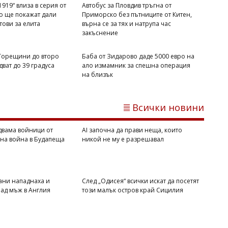
919“ влиза в серия от
Автобус за Пловдив тръгна от
то ще покажат дали
Приморско без пътниците от Китен,
отови за елита
върна се за тях и натрупа час
закъснение
 Горещини до второ
Баба от Зидарово даде 5000 евро на
ват до 39 градуса
ало измамник за спешна операция
Михаил ДИМИТРОВ
на близък
Мароко се чувства окуражено:
Влиянието на Тръмп е в светлината
на прожекторите след катастрофата в
Всички новини
Сеута
двама войници от
AI започна да прави неща, които
вна война в Будапеща
никой не му е разрешавал
ани нападнаха и
След „Одисея“ всички искат да посетят
ад мъж в Англия
този малък остров край Сицилия