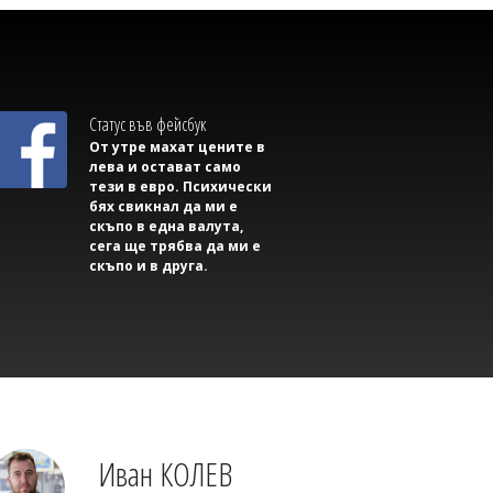
Михаил ДИМИТРОВ
Съветник иска да направи секс парти в
сградата на Общината, плаши със съд,
ако му откажат
Статус във фейсбук
От утре махат цените в
лева и остават само
тези в евро. Психически
бях свикнал да ми е
скъпо в една валута,
сега ще трябва да ми е
скъпо и в друга.
Михаил ДИМИТРОВ
Трима маскирани нападнаха и
изнасилиха млад мъж в Англия
Иван КОЛЕВ