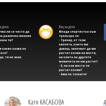
а деня
Виц на деня
учва ли се често да
Млада спортистка към
на различно мнение
треньора си:
жена ти?
- Тренер, от тези
хапчета, които ми
тя какво казва по
даваш, започват да ми
оса?
растат косми на места,
що, тя не знае.
на които на другите
момичета не им растат!
- Е, на кои места ти
растат косми?
- Ами по топките!
Катя КАСАБОВА