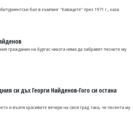
битуриентски бал в къмпинг "Каваците" през 1971 г., каза
в
Найденов
ния гражданин на Бургас никога няма да забравят песните му
ния си дъх Георги Найденов-Гого си остана
рето и възпя красивите вечери на своя град така, че песента му