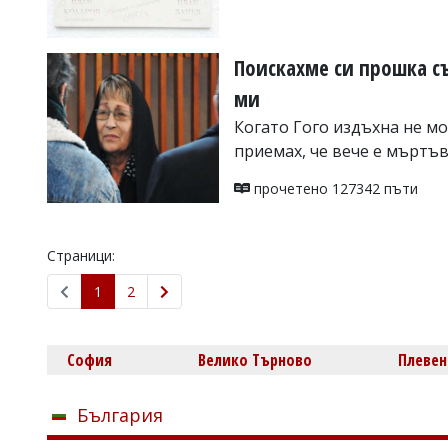
Поискахме си прошка с
ми
Когато Гого издъхна не мо
приемах, че вече е мъртъ
прочетено 127342 пъти
Страници:
1
2
София
Велико Търново
Плевен
България