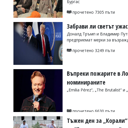
Бургас
УКРАЙНА
СПОРТ
прочетено 7305 пъти
РАЗСЛЕДВАНЕ
Забрави ли светът ужа
БИЗНЕС
Доналд Тръмп и Владимир Пути
ЮГ
предприемат мерки за възраж
прочетено 3249 пъти
Управители:
Веселин
Василев,
email:
Въпреки пожарите в Ло
v.vasilev@flagman.bg
Катя
номинираните
Касабова,
еmail:
k.kassabova@flagman.bg
„Emilia Pérez“, „The Brutalist“ 
Главен
редактор:
Иван
прочетено 6630 пъти
Колев,
email:
Тъжен ден за „Корали“
office@flagman.bg