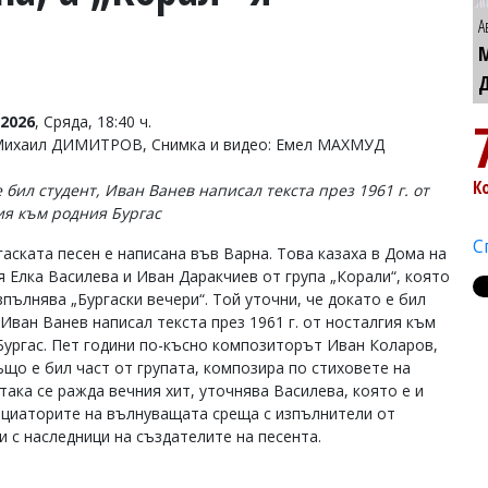
А
2026
, Сряда, 18:40 ч.
Михаил ДИМИТРОВ, Снимка и видео: Емел МАХМУД
К
 бил студент, Иван Ванев написал текста през 1961 г. от
ия към родния Бургас
С
гаската песен е написана във Варна. Това казаха в Дома на
я Елка Василева и Иван Даракчиев от група „Корали“, която
пълнява „Бургаски вечери“. Той уточни, че докато е бил
 Иван Ванев написал текста през 1961 г. от носталгия към
Бургас. Пет години по-късно композиторът Иван Коларов,
ъщо е бил част от групата, композира по стиховете на
така се ражда вечния хит, уточнява Василева, която е и
ициаторите на вълнуващата среща с изпълнители от
 и с наследници на създателите на песента.