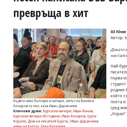
УКРАЙНА
превръща в хит
СПОРТ
РАЗСЛЕДВАНЕ
БИЗНЕС
03 Юни 
ЮГ
Автор: 
Докато е
Управители:
носталг
Веселин
Василев,
Най-бур
email:
писател
v.vasilev@flagman.bg
Катя
първа из
Касабова,
студент
еmail:
k.kassabova@flagman.bg
родния 
който с
Главен
Където има българи и китари, хитът на Ванев и
поета и 
редактор:
Коларов се пее, каза Иван Даракчиев
сред ин
Иван
Ключови думи:
Бургаски вечери
,
Иван Ванев
,
Колев,
„Корал“
Бургаски вечери 60 години
,
Иван Коларов
,
група
email:
Корали
,
Дом на писателя Бургас
,
Иван Даракчиев
,
office@flagman.bg
химн на Бургас
,
Елка Василева