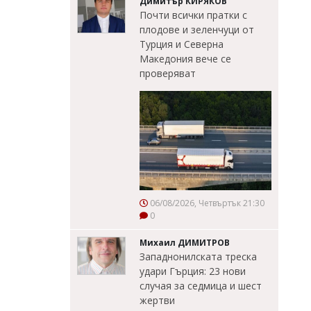
Димитър КИРЯКОВ
Почти всички пратки с
плодове и зеленчуци от
Турция и Северна
Македония вече се
проверяват
06/08/2026, Четвъртък 21:30
0
Михаил ДИМИТРОВ
Западнонилската треска
удари Гърция: 23 нови
случая за седмица и шест
жертви