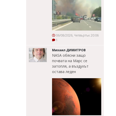
06/08/2026, Четвъртък 20:06
1
Михаил ДИМИТРОВ
NASA обясни защо
почвата на Марс се
затопля, а въздухът
остава леден