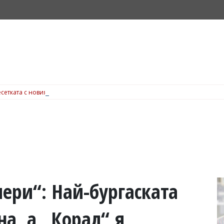
сетката с новия музикален фестивал Sunset port, вижте подробности
чери“: Най-бургаската
на, а „Корал“ я