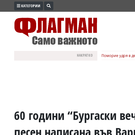
КАТЕГОРИИ
ПРОМО
ЗОНА
ИЗБОРИ
2026
ПРАКТИЧНО
НАКРАТКО
Поморие удря в де
КУЛТУРА
ЗДРАВЕ
ПОЛИТИКА
ОБЩИНИ
ОБЩЕСТВО
ЛАЙФСТАЙЛ
60 години “Бургаски ве
ВОЙНАТА
песен написана във Вар
В