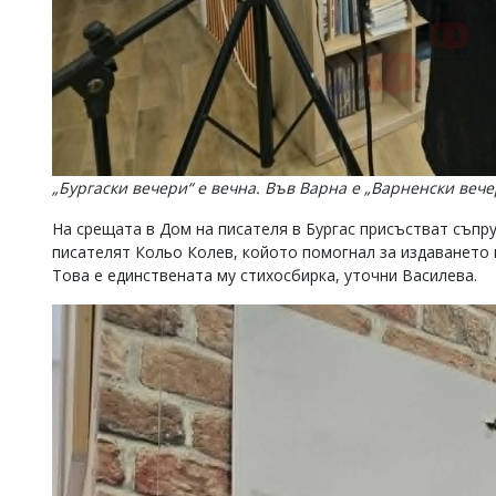
„Бургаски вечери“ е вечна. Във Варна е „Варненски вече
На срещата в Дом на писателя в Бургас присъстват съпр
писателят Кольо Колев, койото помогнал за издаването н
Това е единствената му стихосбирка, уточни Василева.