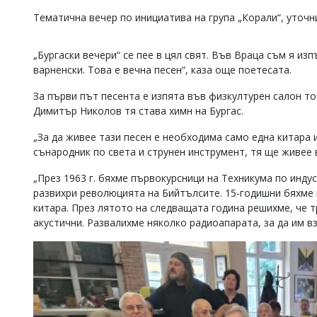
Тематична вечер по инициатива на група „Корали“, уточн
„Бургаски вечери“ се пее в цял свят. Във Враца съм я из
варненски. Това е вечна песен“, каза още поетесата.
За първи път песента е изпята във физкултурен салон то
Димитър Николов тя става химн на Бургас.
„За да живее тази песен е необходима само една китара 
сънародник по света и струнен инструмент, тя ще живее 
„През 1963 г. бяхме първокурсници на Техникума по инду
развихри революцията на Бийтълсите. 15-годишни бяхме и
китара. През лятото на следващата година решихме, че т
акустични. Развалихме няколко радиоапарата, за да им в