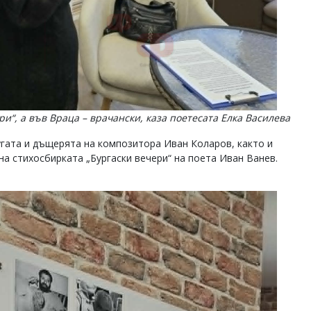
ри“, а във Враца – врачански, каза поетесата Елка Василева
угата и дъщерята на композитора Иван Коларов, както и
а стихосбирката „Бургаски вечери“ на поета Иван Ванев.