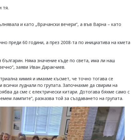
и тя.
пълнявала и като „Врачански вечери“, а във Варна – като
чно преди 60 години, а през 2008-та по инициатива на кмета
и българин. Няма значение къде по света, има ли наш
вечно“, заяви Иван Даракчиев.
стриална химия и имахме късмет, че точно тогава се
 всички луднали по групата. Започнахме да свирим на
рябва да сме с електрически китари. Дотогава бяхме само с
земем лампите“, разказва той за създаването на групата.