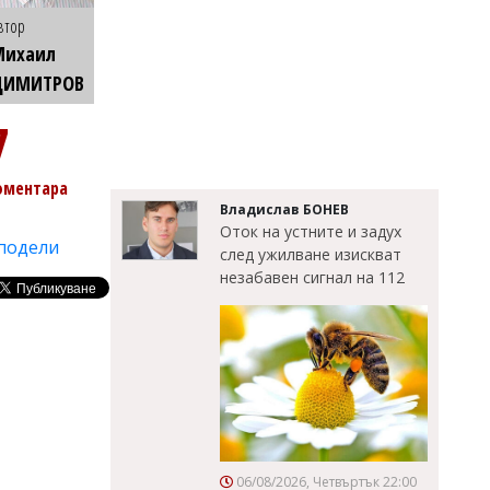
втор
Михаил
ДИМИТРОВ
7
оментара
Владислав БОНЕВ
Оток на устните и задух
подели
след ужилване изискват
незабавен сигнал на 112
06/08/2026, Четвъртък 22:00