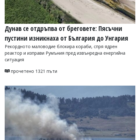
Дунав се отдръпва от бреговете: Пясъчни
пустини изникнаха от България до Унгария
Рекордното маловодие блокира кораби, спря ядрен
реактор и изправи Румъния пред извънредна енергийна
ситуация
прочетено 1321 пъти