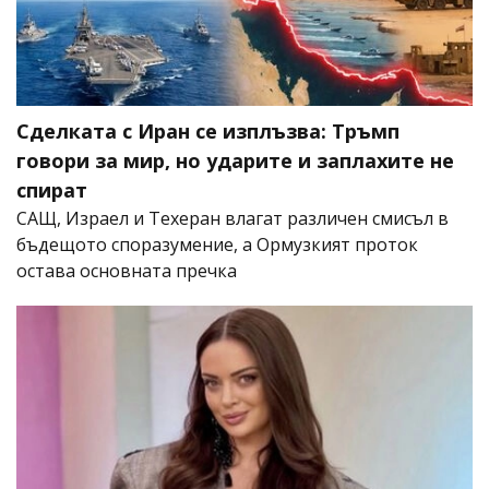
Сделката с Иран се изплъзва: Тръмп
говори за мир, но ударите и заплахите не
спират
САЩ, Израел и Техеран влагат различен смисъл в
бъдещото споразумение, а Ормузкият проток
остава основната пречка