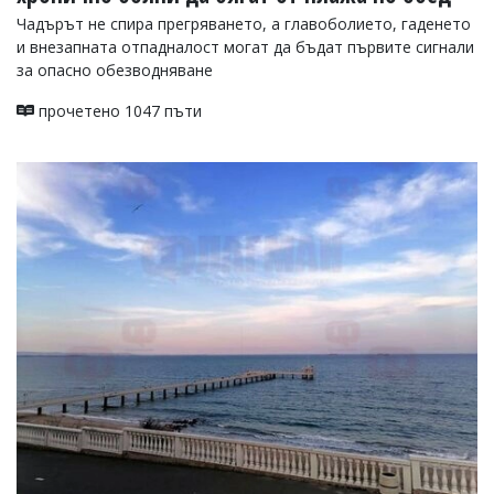
Чадърът не спира прегряването, а главоболието, гаденето
и внезапната отпадналост могат да бъдат първите сигнали
за опасно обезводняване
прочетено 1047 пъти