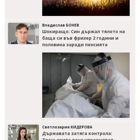
Владислав БОНЕВ
Шокиращо: Син държал тялото на
баща си във фризер 2 години и
половина заради пенсията
Светлозария КИДЕРОВА
Държавата затяга контрола:
Треньорите вече упражняват