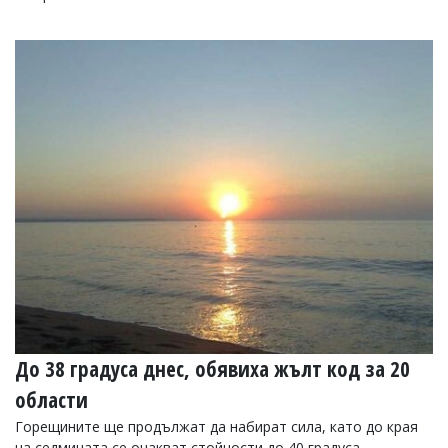
До 38 градуса днес, обявиха жълт код за 20
области
Горещините ще продължат да набират сила, като до края
на седмицата се очакват стойности до 40 градуса