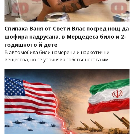
Спипаха Ваня от Свети Влас посред нощ да
шофира надрусана, в Мерцедеса било и 2-
годишното й дете
В автомобила били намерени и наркотични
вещества, но се уточнява собствеността им