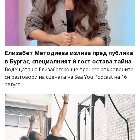
Елизабет Методиева излиза пред публика
в Бургас, специалният ѝ гост остава тайна
Водещата на Елизабетско ще пренесе откровените
си разговори на сцената на Sea You Podcast на 16
август