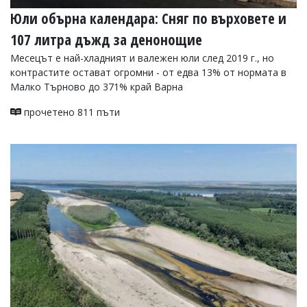
Юли обърна календара: Сняг по върховете и
107 литра дъжд за денонощие
Месецът е най-хладният и валежен юли след 2019 г., но
контрастите остават огромни - от едва 13% от нормата в
Малко Търново до 371% край Варна
прочетено 811 пъти