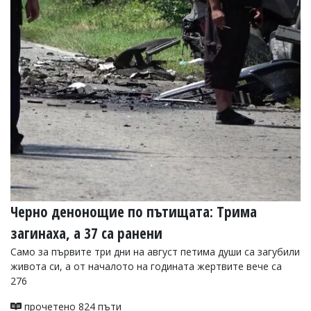
Коментарите
под
статиите
се
въвеждат
от
читателите
и
редакцията
не
носи
отговорност
за
тях!
Ако
откриете
Черно денонощие по пътищата: Трима
обиден
за
загинаха, а 37 са ранени
вас
Само за първите три дни на август петима души са загубили
коментар,
моля
живота си, а от началото на годината жертвите вече са
сигнализирайте
276
ни!
прочетено 824 пъти