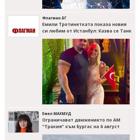
Флагман.БГ
Емили Тротинетката показа новия
си любим от Истанбул: Казва се Танк
Емел МАХМУД
Ограничават движението по АМ
"Тракия" към Бургас на 6 август