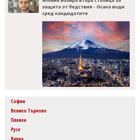
Япония избира втора столица за
защита от бедствия - Осака води
сред кандидатите
София
Велико Търново
Плевен
Русе
Варна