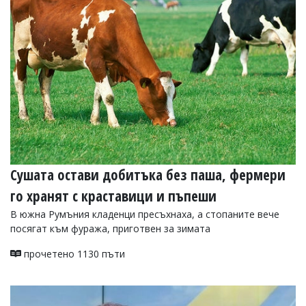
Сушата остави добитъка без паша, фермери
го хранят с краставици и пъпеши
В южна Румъния кладенци пресъхнаха, а стопаните вече
посягат към фуража, приготвен за зимата
прочетено 1130 пъти