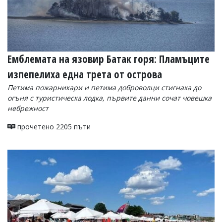
Емблемата на язовир Батак горя: Пламъците
изпепелиха една трета от острова
Петима пожарникари и петима доброволци стигнаха до
огъня с туристическа лодка, първите данни сочат човешка
небрежност
прочетено 2205 пъти