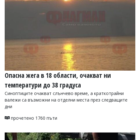
УКРАЙНА
СПОРТ
РАЗСЛЕДВАНЕ
БИЗНЕС
ЮГ
Управители:
Веселин
Василев,
Опасна жега в 18 области, очакват ни
email:
v.vasilev@flagman.bg
температури до 38 градуса
Катя
Касабова,
Синоптиците очакват слънчево време, а краткотрайни
еmail:
k.kassabova@flagman.bg
валежи са възможни на отделни места през следващите
дни
Главен
редактор:
прочетено 1760 пъти
Иван
Колев,
email:
office@flagman.bg