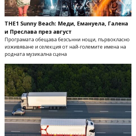
THE1 Sunny Beach: Меди, Емануела, Галена
и Преслава през август
Програмата обещава безсънни нощи, първокласно
изживяване и селекция от най-големите имена на
родната музикална сцена