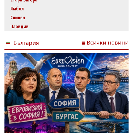
Ямбол
Сливен
Пловдив
Всички новини
България