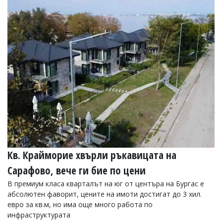
Коментарите
под
статиите
се
въвеждат
от
читателите
и
редакцията
не
носи
отговорност
за
тях!
Ако
откриете
Кв. Крайморие хвърли ръкавицата на
обиден
за
Сарафово, вече ги бие по цени
вас
коментар,
В премиум класа кварталът на юг от центъра на Бургас е
моля
абсолютен фаворит, цените на имоти достигат до 3 хил.
сигнализирайте
евро за кв.м, но има още много работа по
ни!
инфраструктурата