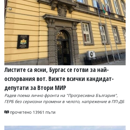
УКРАЙНА
СПОРТ
РАЗСЛЕДВАНЕ
БИЗНЕС
ЮГ
Управители:
Веселин
Василев,
Листите са ясни, Бургас се готви за най-
email:
v.vasilev@flagman.bg
оспорвания вот. Вижте всички кандидат-
Катя
Касабова,
депутати за Втори МИР
еmail:
k.kassabova@flagman.bg
Радев поема лично фронта на "Прогресивна България",
Главен
ГЕРБ без сериозни промени в челото, напрежение в ПП-ДБ
редактор:
Иван
прочетено 13961 пъти
Колев,
email:
office@flagman.bg