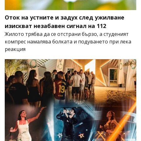
Оток на устните и задух след ужилване
изискват незабавен сигнал на 112
Жилото трябва да се отстрани бързо, а студеният
компрес намалява болката и подуването при лека
реакция