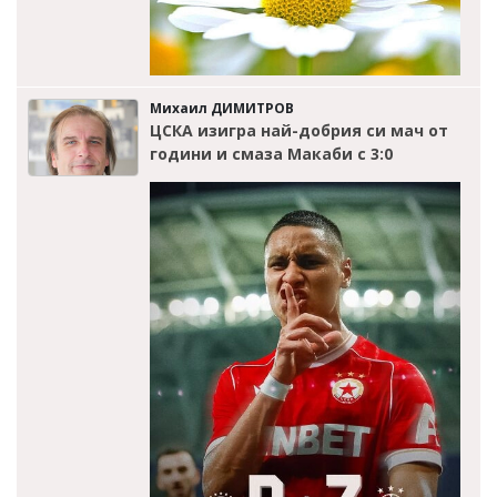
Михаил ДИМИТРОВ
ЦСКА изигра най-добрия си мач от
години и смаза Макаби с 3:0