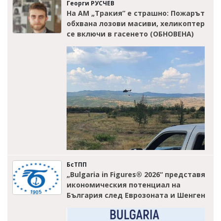
Георги РУСЧЕВ
На АМ „Тракия” е страшно: Пожарът
обхвана лозови масиви, хеликоптер
се включи в гасенето (ОБНОВЕНА)
БсТПП
„Bulgaria in Figures® 2026“ представя
икономическия потенциал на
България след Еврозоната и Шенген