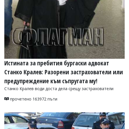
Истината за пребития бургаски адвокат
Станко Кралев: Разорени застрахователи или
предупреждение към съпругата му!
Станко Кралев води доста дела срещу застрахователи
прочетено 163972 пъти