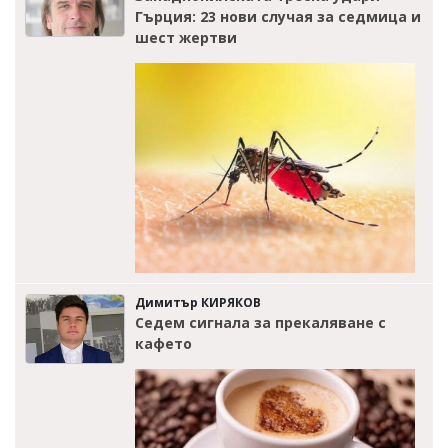
Гърция: 23 нови случая за седмица и
шест жертви
Димитър КИРЯКОВ
Седем сигнала за прекаляване с
кафето