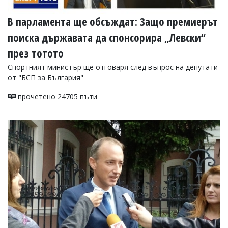
В парламента ще обсъждат: Защо премиерът
поиска държавата да спонсорира „Левски“
през тотото
Спортният министър ще отговаря след въпрос на депутати
от "БСП за България"
прочетено 24705 пъти