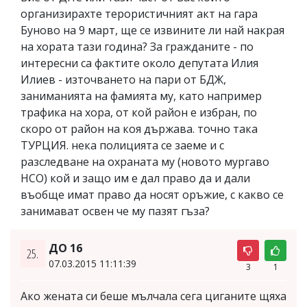
организирахте терористичният акт на гара
Буново на 9 март, ще се извините ли най накрая
на хората тази година? За гражданите - по
интересни са фактите около депутата Илия
Илиев - източването на пари от БДЖ,
заниманията на фамията му, като например
трафика на хора, от кой район е избран, по
скоро от район на коя държава. точно така
ТУРЦИЯ. нека полицията се заеме и с
разследване на охраната му (новото мургаво
НСО) кой и защо им е дал право да и дали
въобще имат право да носят оръжие, с какво се
занимават освен че му пазят гъза?
ДО 16
25.
07.03.2015 11:11:39
3
1
Ако жената си беше мълчала сега циганите щяха