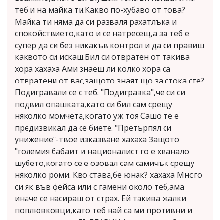
теб и на майка ти.Какво по-хубаво от това?
Майка ти няма да си разваля рахатлъка и
спокойствието,като и се натресещ,а за теб е
супер да си без никакъв контрол и да си правиш
каквото си искаш.Бил си отвратен от такива
хора хахаха Ами знаеш ли колко хора са
отвратени от вас,защото знаят що за стока сте?
Подигравали се с теб. "Подигравка",че си си
подвил опашката,като си бил сам срещу
няколко момчета,когато уж тоя Сашо те е
предизвикал да се биете. "Претърпял си
унижение"-твое изказване хахаха Защото
"големия бабаит и националист го е хванало
шубето,когато се е озовал сам самичък срещу
няколко роми. Кво става,бе юнак? хахаха Много
си як във фейса или с гамени около теб,ама
иначе се насираш от страх. Ей такива жалки
поплювковци,като теб най са ми противни и