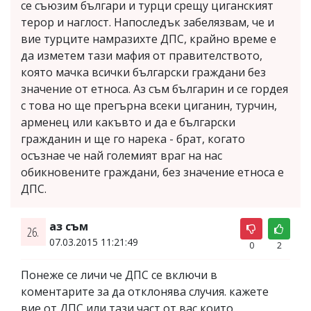
се съюзим българи и турци срещу циганският
терор и наглост. Напоследък забелязвам, че и
вие турците намразихте ДПС, крайно време е
да изметем тази мафия от правителството,
която мачка всички български граждани без
значение от етноса. Аз съм българин и се гордея
с това но ще прегърна всеки циганин, турчин,
арменец или какъвто и да е български
гражданин и ще го нарека - брат, когато
осъзнае че най големият враг на нас
обикновените граждани, без значение етноса е
ДПС.
аз съм
26.
07.03.2015 11:21:49
0
2
Понеже се личи че ДПС се включи в
коментарите за да отклонява случия. кажете
вие от ДПС или тази част от вас които