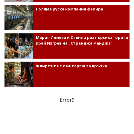
Голяма руска компания фалира
Мария Илиева и Стенли разтърсиха гората
край Изгрев на „Странджа манджа“
Флиртът не е интервю за връзка
Error9