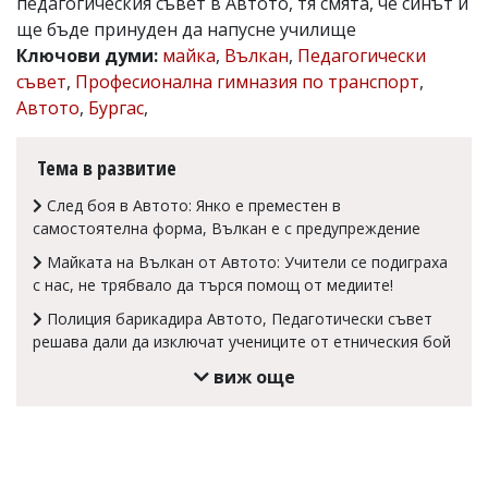
педагогическия съвет в Автото, тя смята, че синът й
Коментарите
ще бъде принуден да напусне училище
под
Ключови думи:
майка
,
Вълкан
,
Педагогически
статиите
съвет
,
Професионална гимназия по транспорт
,
се
въвеждат
Автото
,
Бургас
,
от
читателите
и
Тема в развитие
редакцията
не
След боя в Автото: Янко е преместен в
носи
самостоятелна форма, Вълкан е с предупреждение
отговорност
за
Майката на Вълкан от Автото: Учители се подиграха
тях!
с нас, не трябвало да търся помощ от медиите!
Ако
откриете
Полиция барикадира Автото, Педаготически съвет
обиден
решава дали да изключат ученицитe от етническия бой
за
виж още
вас
коментар,
моля
сигнализирайте
ни!