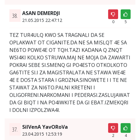
ASAN DEMERDJI
38.
21.05.2015 22:47:12
0
5
TEZ TUR4ULQ KWO SA TRAGNALI DA SE
OPLAKWAT OT CIGANITE.DA NE SA MISLQT 4E SA
NE6TO POWE4E OT TQH.TAZI KADANA Q ZNQT
WSI4KI KOLKO STRUWA.MAJ NE MOJA DA ZAWARTI
POKRAI SEBE SI.SMENQ GI PO4ESTO OTKOLKOTO
GA6TITE SI.I ZA MAGISTRALATA NE STAWA WE4E
4E E DOSTA STARA I GROZNA.SINOWETE I I TE NE
STAWAT ZA NI6TO.PALNI KRETENI I
OLIGOFRENI.NARKOMANI I PEDERASI.ZASLUJAWAT
DA GI BIQT I NA PO4IWKITE DA GI EBAT.IZMEKQRI
I DOLNI IZPOLZWA4I.
SilVenA YavORoVa
37.
23.04.2015 12:53:19
2
4