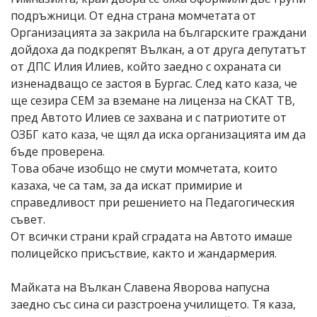
подръжници. От една страна момчетата от
Организацията за закрила на българските граждани
дойдоха да подкрепят Вълкан, а от друга депутатът
от ДПС Илия Илиев, който заедно с охраната си
изненадващо се застоя в Бургас. След като каза, че
ще сезира СЕМ за вземане на лиценза на СКАТ ТВ,
пред Автото Илиев се захвана и с патриотите от
ОЗБГ като каза, че щял да иска организацията им да
бъде проверена.
Това обаче изобщо не смути момчетата, които
казаха, че са там, за да искат примирие и
справедливост при решението на Педагогическия
съвет.
От всички страни край сградата на Автото имаше
полицейско присъствие, както и жандармерия.
Майката на Вълкан Славена Яворова напусна
заедно със сина си разстроена училището. Тя каза,