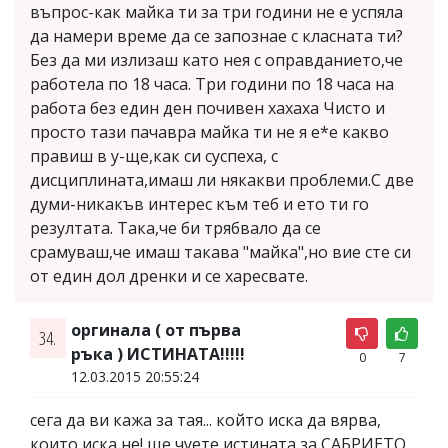
въпрос-как майка ти за три години не е успяла
да намери време да се запознае с класната ти?
Без да ми излизаш като нея с оправданието,че
работела по 18 часа. Три години по 18 часа на
работа без един ден почивен хахаха Чисто и
просто тази пачавра майка ти не я е*е какво
правиш в у-ще,как си суспеха, с
дисциплината,имаш ли някакви проблеми.С две
думи-никакъв интерес към теб и ето ти го
резултата. Така,че би трябвало да се
срамуваш,че имаш такава "майка",но вие сте си
от един дол дренки и се харесвате.
оргинала ( от първа
34.
ръка ) ИСТИНАТА!!!!!
0
7
12.03.2015 20:55:24
сега да ви кажа за тая... който иска да вярва,
които иска не! ще чуете истината за САБРИЕТО