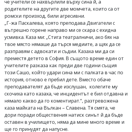
че учители се нахвърлили върху сина й, а
родителите на другите две момчета, които са от
ромски произход, били агресивни.
„Г-жа Паскалева, която преподава Двигатели с
вътрешно горене направо ми се скара с ехидна
усмивка. Каза ми: „Стига театралничи, ако бях на
твое място нямаше да търся медиите, а щях да се
разправям с адвокати и съдии. Казаха ми да си
преместя детето в София. В същото време един от
учителите разказа как преди две години същия
този Сашо, който удари сина ми с палката в час по
история, отново е пребил дете. Вместо обаче
преподавателят да бъде изслушан, колегите му
скочиха като казаха, че инцидентът е бил отдавна и
нямало какво да го коментират.“, разтревожена
каза майката на Вълкан – Славена. Тя смята, че
дори поради обществения натиск синът й да бъде
оставен в училището, няма да мине много време и
ще го принудят да напусне.