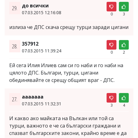
до всички
29.
07.03.2015 12:16:08
0
3
излиза че ДПС скача срещу турци заради цигани
357912
28.
07.03.2015 11:39:24
0
2
Ей сега Илия Илиев сам си го наби и го наби на
цялото ДПС. Българи, турци, цигани
обединявайте се срещу общият враг - ДПС.
aaaaaaa
27.
07.03.2015 11:32:31
3
4
И какво ако майката на Вълкан или той са
турци, важното е че са български граждани и
спазват българските закони, крайно време е да