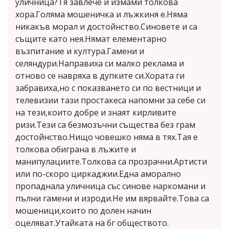
уличница?Тя завлече и измами толкова
хора.Голяма мошеничка и лъжкиня е.Няма
никакъв морал и достойнство.Синовете и са
същите като нея.Нямат елементарно
възпитание и култура.Гамени и
селяндури.Направиха си малко реклама и
отново се навряха в дупките си.Хората ги
забравиха,но с показването си по вестници и
телевизии тази простакеса напомни за себе си
на тези,които добре и знаят кирливите
ризи.Тези са безмозъчни същества без грам
достойнство.Нищо човешко няма в тях.Тая е
толкова обиграна в лъжите и
манипулациите.Толкова са прозрачни.Артисти
или по-скоро циркаджии.Една аморално
пропаднала уличница със синове наркомани и
пълни гамени и изроди.Не им вярвайте.Това са
мошеници,които по долен начин
оцеляват.Утайката на бг обществото.