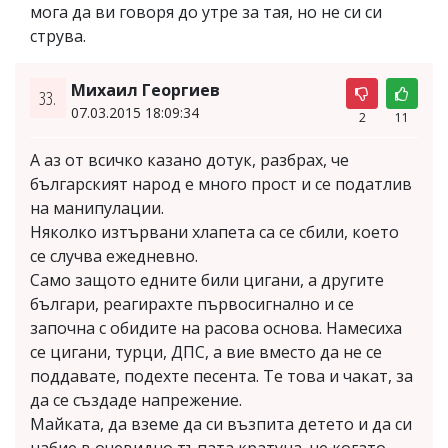
мога да ви говоря до утре за тая, но не си си
струва.
Михаил Георгиев
33.
07.03.2015 18:09:34
2
11
А аз от всичко казано дотук, разбрах, че
българският народ е много прост и се податлив
на манипулации.
Няколко изтървани хлапета са се сбили, което
се случва ежедневно.
Само защото едните били цигани, а другите
българи, реагирахте първосигнално и се
започна с обидите на расова основа. Намесиха
се цигани, турци, ДПС, а вие вместо да не се
поддавате, подехте песента. Те това и чакат, за
да се създаде напрежение.
Майката, да вземе да си възпита детето и да си