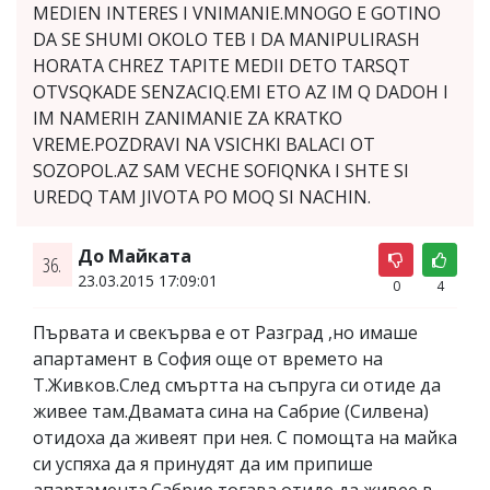
MEDIEN INTERES I VNIMANIE.MNOGO E GOTINO
DA SE SHUMI OKOLO TEB I DA MANIPULIRASH
HORATA CHREZ TAPITE MEDII DETO TARSQT
OTVSQKADE SENZACIQ.EMI ETO AZ IM Q DADOH I
IM NAMERIH ZANIMANIE ZA KRATKO
VREME.POZDRAVI NA VSICHKI BALACI OT
SOZOPOL.AZ SAM VECHE SOFIQNKA I SHTE SI
UREDQ TAM JIVOTA PO MOQ SI NACHIN.
До Майката
36.
23.03.2015 17:09:01
0
4
Първата и свекърва е от Разград ,но имаше
апартамент в София още от времето на
Т.Живков.След смъртта на съпруга си отиде да
живее там.Двамата сина на Сабрие (Силвена)
отидоха да живеят при нея. С помощта на майка
си успяха да я принудят да им припише