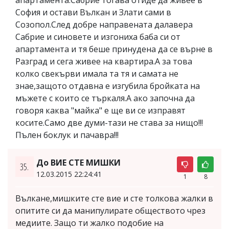
апартамента.Сабрие тогава отиде да живее в
София и остави Вълкан и Злати сами в
Созопол.След добре направената далавера
Сабрие и синовете и изгониха баба си от
апартамента и тя беше принудена да се върне в
Разград и сега живее на квартира.А за това
колко свекърви имала та тя и самата не
знае,защото отдавна е изгубила бройката на
мъжете с които се търкаля.А ако започна да
говоря каква "майка" е ще ви се изправят
косите.Само две думи-тази не става за нищо!!!
Пълен боклук и пачавра!!!
До ВИЕ СТЕ МИШКИ
35.
12.03.2015 22:24:41
1
8
Вълкане,мишките сте вие и сте толкова жалки в
опитите си да манипулирате обществото чрез
медиите. Защо ти жалко подобие на