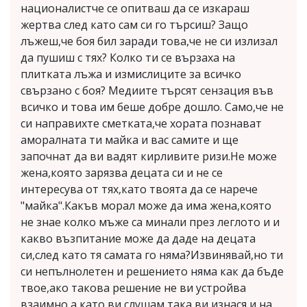
националистче се опитваш да се изкараш
жертва след като сам си го търсиш? Защо
лъжеш,че боя бил заради това,че не си излизал
да пушиш с тях? Колко ти се вързаха на
плитката лъжа и измислиците за всичко
свързано с боя? Медиите търсят сензация във
всичко и това им беше добре дошло. Само,че не
си направихте сметката,че хората познават
аморалната ти майка и вас самите и ще
започнат да ви вадят кирливите ризи.Не може
жена,която зарязва децата си и не се
интересува от тях,като твоята да се нарече
"майка".Какъв морал може да има жена,която
не знае колко мъже са минали през леглото и и
какво възпитание може да даде на децата
си,след като тя самата го няма?Извинявай,но ти
си непълнолетен и решението няма как да бъде
твое,ако такова решение не ви устройва
взаимно,а като ви слушам така ви изнася и на