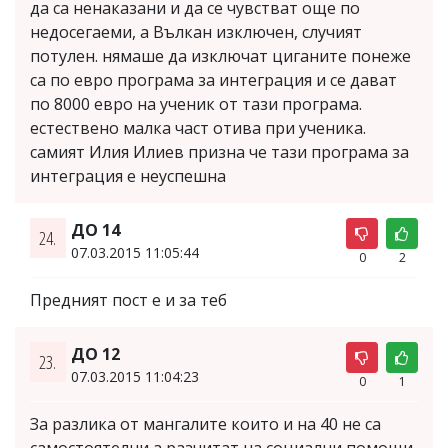
да са ненаказани и да се чувстват още по
недосегаеми, а Вълкан изключен, случият
потулен. нямаше да изключат циганите понеже
са по евро програма за интеграция и се дават
по 8000 евро на ученик от тази програма.
естествено малка част отива при ученика.
самият Илия Илиев призна че тази програма за
интеграция е неуспешна
ДО 14
24.
07.03.2015 11:05:44
0
2
Предният пост е и за теб
ДО 12
23.
07.03.2015 11:04:23
0
1
За разлика от мангалите които и на 40 не са