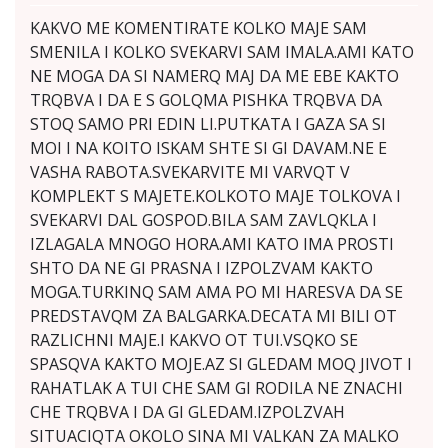
KAKVO ME KOMENTIRATE KOLKO MAJE SAM
SMENILA I KOLKO SVEKARVI SAM IMALA.AMI KATO
NE MOGA DA SI NAMERQ MAJ DA ME EBE KAKTO
TRQBVA I DA E S GOLQMA PISHKA TRQBVA DA
STOQ SAMO PRI EDIN LI.PUTKATA I GAZA SA SI
MOI I NA KOITO ISKAM SHTE SI GI DAVAM.NE E
VASHA RABOTA.SVEKARVITE MI VARVQT V
KOMPLEKT S MAJETE.KOLKOTO MAJE TOLKOVA I
SVEKARVI DAL GOSPOD.BILA SAM ZAVLQKLA I
IZLAGALA MNOGO HORA.AMI KATO IMA PROSTI
SHTO DA NE GI PRASNA I IZPOLZVAM KAKTO
MOGA.TURKINQ SAM AMA PO MI HARESVA DA SE
PREDSTAVQM ZA BALGARKA.DECATA MI BILI OT
RAZLICHNI MAJE.I KAKVO OT TUI.VSQKO SE
SPASQVA KAKTO MOJE.AZ SI GLEDAM MOQ JIVOT I
RAHATLAK A TUI CHE SAM GI RODILA NE ZNACHI
CHE TRQBVA I DA GI GLEDAM.IZPOLZVAH
SITUACIQTA OKOLO SINA MI VALKAN ZA MALKO