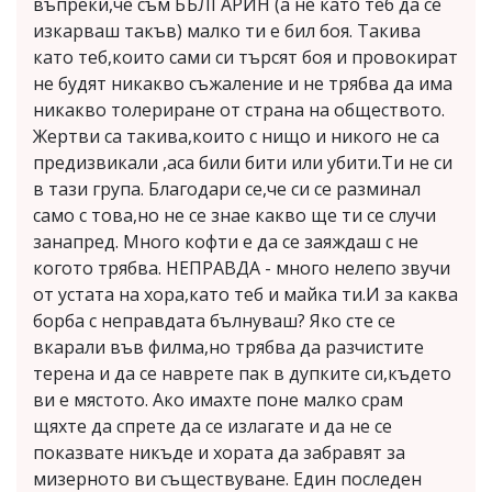
въпреки,че съм БЪЛГАРИН (а не като теб да се
изкарваш такъв) малко ти е бил боя. Такива
като теб,които сами си търсят боя и провокират
не будят никакво съжаление и не трябва да има
никакво толериране от страна на обществото.
Жертви са такива,които с нищо и никого не са
предизвикали ,аса били бити или убити.Ти не си
в тази група. Благодари се,че си се разминал
само с това,но не се знае какво ще ти се случи
занапред. Много кофти е да се заяждаш с не
когото трябва. НЕПРАВДА - много нелепо звучи
от устата на хора,като теб и майка ти.И за каква
борба с неправдата бълнуваш? Яко сте се
вкарали във филма,но трябва да разчистите
терена и да се наврете пак в дупките си,където
ви е мястото. Ако имахте поне малко срам
щяхте да спрете да се излагате и да не се
показвате никъде и хората да забравят за
мизерното ви съществуване. Един последен