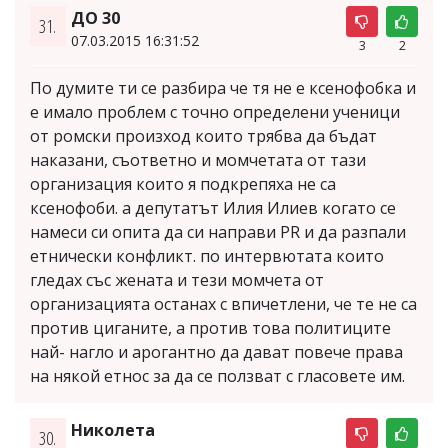
ДО 30
31.
07.03.2015 16:31:52
3
2
По думите ти се разбира че тя не е ксенофобка и
е имало проблем с точно определени ученици
от ромски произход които трябва да бъдат
наказани, съответно и момчетата от тази
организация които я подкрепяха не са
ксенофоби. а депутатът Илия Илиев когато се
намеси си опита да си направи PR и да разпали
етнически конфликт. по интервютата които
гледах със жената и тези момчета от
организацията останах с впичетлени, че те не са
против циганите, а против това политиците
най- нагло и арогантно да дават повече права
на някой етнос за да се ползват с гласовете им.
Николета
30.