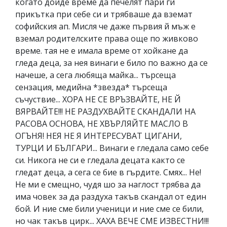
когато дойде време да печелят пари ги
прикътка при себе си и трябваше да вземат
софийския ап. Мисля че даже първия й мъж е
вземал родителските права още по живково
време. тая не е имала време от хойкане да
гледа деца, за нея винаги е било по важно да се
начеше, а сега любяща майка... търсеща
сензация, медийна *звезда* търсеща
съчуствие... ХОРА НЕ СЕ ВРЪЗВАЙТЕ, НЕ Й
ВЯРВАЙТЕ!!! НЕ РАЗДУХВАЙТЕ СКАНДАЛИ НА
РАСОВА ОСНОВА, НЕ ХВЪРЛЯЙТЕ МАСЛО В
ОГЪНЯ! НЕЯ НЕ Я ИНТЕРЕСУВАТ ЦИГАНИ,
ТУРЦИ И БЪЛГАРИ... Винаги е гледала само себе
си. Никога не си е гледала децата както се
гледат деца, а сега се бие в гърдите. Смях... Не!
Не ми е смещно, чудя шо за наглост трябва да
има човек за да раздуха такъв скандал от един
бой. И ние сме били ученици и ние сме се били,
но чак такъв цирк... ХАХА ВЕЧЕ СМЕ ИЗВЕСТНИ!!!