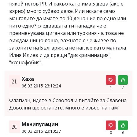
някой негов PR. И какво като има 5 деца (ако е
вярно) много хубаво даже. Или искате само
мангалите да имате по 10 деца ние по едно или
нито едно? следващата ти нападка че е
преименувана циганка или туркиня - в това не
виждам нищо лошо, важното е че живее по
законите на България, а не наглее като мангала
Илия Илиев и да крещи "дискриминация",
"ксенофобия".
Хаха
21.
06.03.2015 23:12:24
1
7
Флагман, идете в Созопол и питайте за Славена.
Доволни ще останете, много е известна там!
Манипулации
20.
06.03.2015 23:10:37
0
6