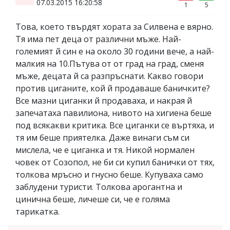
07.03.2015 16:20:58
1
5
Това, което твърдят хората за Силвена е вярно.
Тя има пет деца от различни мъже. Най-
големият й син е на около 30 години вече, а най-
малкия на 10.Пътува от от град на град, сменя
мъже, децата й са разпръснати. Какво говори
против циганите, кой й продаваше баничките?
Все мазни циганки й продаваха, и накрая й
запечатаха павилиона, нивото на хигиена беше
под всякакви критика. Все циганки се въртяха, и
тя им беше приятелка. Даже винаги съм си
мислела, че е циганка и тя. Никой нормален
човек от Созопол, не би си купил банички от тях,
толкова мръсно и гнусно беше. Купуваха само
заблудени туристи. Толкова арогантна и
цинична беше, личеше си, че е голяма
тарикатка.