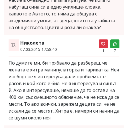
набие в очевидно тъпата кратуна, че когато
набуташ сина си в едно училище-клоака,
каквото е Автото, то няма да общува с
академични умове, а с деца, които са утайката
на обществото. Цветя и рози ли очаква?
Николета
32.
07.03.2015 17:58:40
1
7
По думите ми, би трябвало да разбереш, че
жената е хитра манипулаторка и тарикатка. Нея
изобщо не я интересува дали проблемът е
расов и кой кого е бил. Не я интересува и синът
й. Ако я интересуваше, нямаше да го остави на
400 км, със смешното обяснение, че не иска да се
мести. То ако всички, зарежем децата си, че не
искали да се местят...Хитра е, намери си начин да
се шуми около нея.