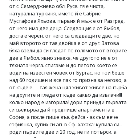
от с. Семерджиево обл. Русе. тя е чиста,
натурална туркиня, името й е Сабрие
Мустафова Яхьова. първия й мъж е от Разград,
от него има две деца. Следващия е от Ямбол,
доста е черен, от него са следващите две, но
май второто от тая двойка е от друг. Затова
бяха взели да си гледат по голямото от вторите
две в Ямбол. явно знаеха, че другото не е от
тяхната черга. стигаме и до петото което се
води на известен човек от Бургас, но тои беше
над 60 годишен и все пак го призна за негово, а
от къде е ..... тая жена цял живот живее на гърба
на другите и гледа от къде какво да извлачи!!!
колко народ е изгорила! дори принуди първата
си свекърва да й предпише апартамента в
София, а после пише във фейса - аз съм вече
софиянка, купих си ап. в Сф.. хахаха! купила си...
роди първите две и 20 год. не ги потърси, а