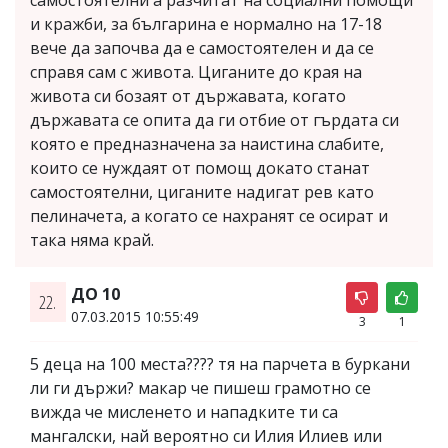
самостоятелни а разчитат на социални помощи
и кражби, за българина е нормално на 17-18
вече да започва да е самостоятелен и да се
справя сам с живота. Циганите до края на
живота си бозаят от държавата, когато
държавата се опита да ги отбие от гърдата си
която е предназначена за наистина слабите,
които се нуждаят от помощ докато станат
самостоятелни, циганите надигат рев като
пелиначета, а когато се нахранят се осират и
така няма край.
ДО 10
22.
07.03.2015 10:55:49
3
1
5 деца на 100 места???? тя на парчета в буркани
ли ги държи? макар че пишеш грамотно се
вижда че мисленето и нападките ти са
мангалски, най вероятно си Илия Илиев или