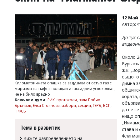
УКРАЙНА
СПОРТ
12 Май 
РАЗСЛЕДВАНЕ
Автор: 
БИЗНЕС
До тук 
ЮГ
видеоин
Управители:
Около 2
Веселин
Бургаск
Василев,
ж.к. „Зо
email:
същото 
v.vasilev@flagman.bg
димна з
Километричната опашка се задушава от остър газ с
Катя
миризма на нафта, полицаи и таксиджии успокояват,
общинск
Касабова,
че не било вредно
еmail:
k.kassabova@flagman.bg
хората,
Ключови думи:
РИК
,
протоколи
,
зала Бойчо
обърква
Брънзов
,
Елка Стоянова
,
избори
,
секции
,
ГЕРБ
,
БСП
,
Главен
да не с
НФСБ
редактор:
нищо оп
Иван
„Нямаме
Колев,
Тема в развитие
става и
email:
office@flagman.bg
Флагман
Вижте разпределението на