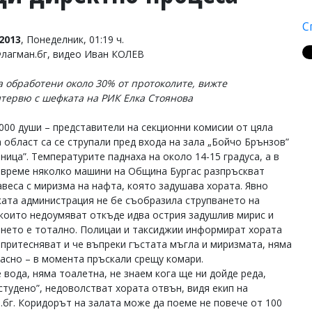
С
2013
, Понеделник, 01:19 ч.
Флагман.бг, видео Иван КОЛЕВ
са обработени около 30% от протоколите, вижте
тервю с шефката на РИК Елка Стоянова
000 души – представители на секционни комисии от цяла
а област са се струпали пред входа на зала „Бойчо Брънзов”
рница”. Температурите паднаха на около 14-15 градуса, а в
време няколко машини на Община Бургас разпръскват
авеса с миризма на нафта, която задушава хората. Явно
ата администрация не бе съобразила струпването на
 които недоумяват откъде идва острия задушлив мирис и
нето е тотално. Полицаи и таксиджии информират хората
е притесняват и че въпреки гъстата мъгла и миризмата, няма
асно – в момента пръскали срещу комари.
 вода, няма тоалетна, не знаем кога ще ни дойде реда,
 студено”, недоволстват хората отвън, видя екип на
.бг. Коридорът на залата може да поеме не повече от 100