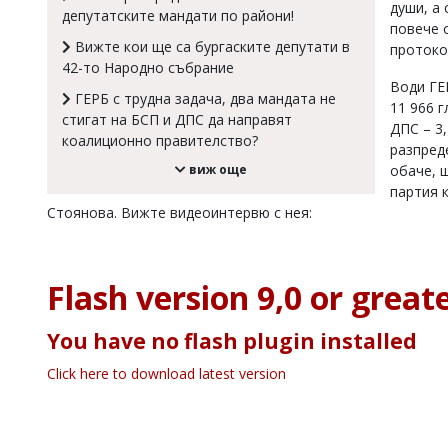
души, а
депутатските мандати по райони!
Коментарите
повече 
под
Вижте кои ще са бургаските депутати в
протоко
статиите
42-то Народно събрание
се
Води ГЕР
въвеждат
ГЕРБ с трудна задача, два мандата не
11 966 г
от
стигат на БСП и ДПС да направят
ДПС – 3,
читателите
коалиционно правителство?
и
разпред
редакцията
обаче, щ
виж още
не
партия 
носи
Стоянова. Вижте видеоинтервю с нея:
отговорност
за
тях!
Ако
Flash version 9,0 or greate
откриете
обиден
за
You have no flash plugin installed
вас
коментар,
Click here to download latest version
моля
сигнализирайте
ни!