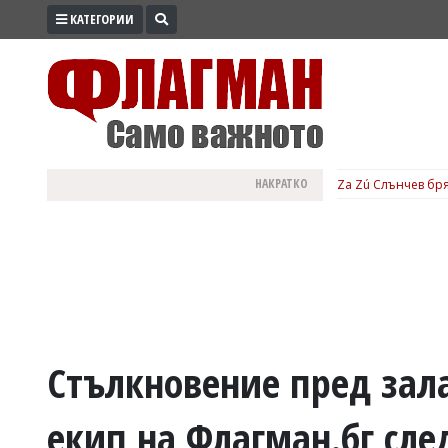
КАТЕГОРИИ
ПРОМО
ЗОНА
ИЗБОРИ
2026
ПРАКТИЧНО
НАКРАТКО
Za Zú Слънчев бря
КУЛТУРА
ЗДРАВЕ
ПОЛИТИКА
ОБЩИНИ
ОБЩЕСТВО
ЛАЙФСТАЙЛ
Стълкновение пред зала
ВОЙНАТА
екип на Флагман.бг сле
В