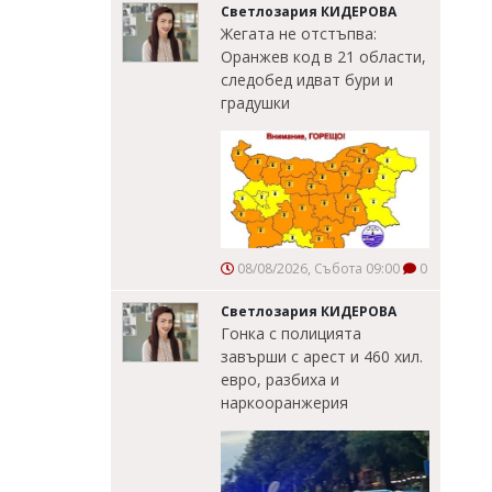
Светлозария КИДЕРОВА
Жегата не отстъпва:
Оранжев код в 21 области,
следобед идват бури и
градушки
08/08/2026, Събота 09:00
0
Светлозария КИДЕРОВА
Гонка с полицията
завърши с арест и 460 хил.
евро, разбиха и
наркооранжерия