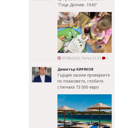
"Гоце Делчев -1943"
07/08/2026, Петък 21:31
1
Димитър КИРЯКОВ
Гърция засили проверките
по плажовете, глобите
стигнаха 73 000 евро