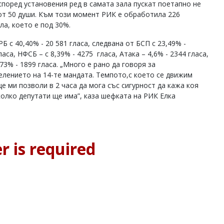
 според установения ред в самата зала пускат поетапно не
от 50 души. Към този момент РИК е обработила 226
ла, което е под 30%.
Б с 40,40% - 20 581 гласа, следвана от БСП с 23,49% -
ласа, НФСБ – с 8,39% - 4275
гласа, Атака – 4,6% - 2344 гласа,
73% - 1899 гласа. „Много е рано да говоря за
елението на 14-те мандата. Темпото,с което се движим
е ми позволи в 2 часа да мога със сигурност да кажа коя
колко депутати ще има”, каза шефката на РИК Елка
r is required