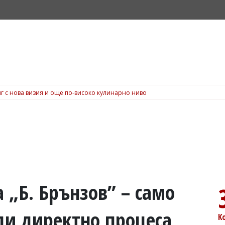
г с нова визия и още по-високо кулинарно ниво
 „Б. Брънзов” – само
ди директно процеса
К