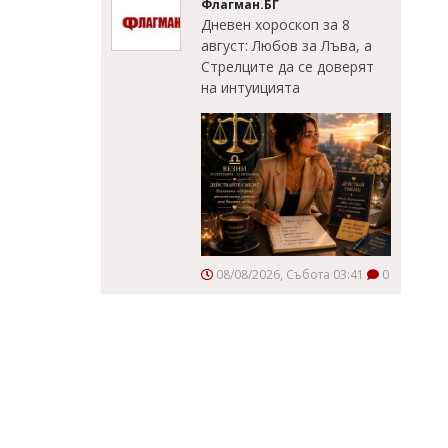
Флагман.БГ
Дневен хороскоп за 8
август: Любов за Лъва, а
Стрелците да се доверят
на интуицията
08/08/2026, Събота 03:41
0