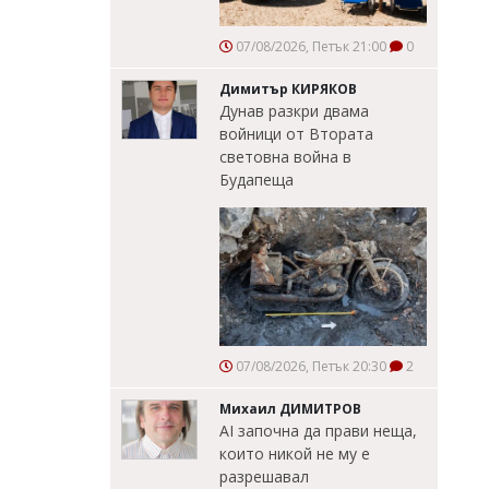
07/08/2026, Петък 21:00
0
Димитър КИРЯКОВ
Дунав разкри двама
войници от Втората
световна война в
Будапеща
07/08/2026, Петък 20:30
2
Михаил ДИМИТРОВ
AI започна да прави неща,
които никой не му е
разрешавал