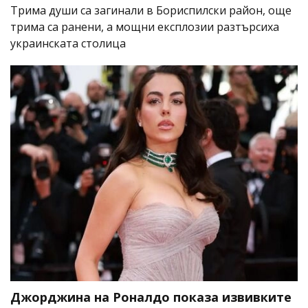
Трима души са загинали в Бориспилски район, още
трима са ранени, а мощни експлозии разтърсиха
украинската столица
Джорджина на Роналдо показа извивките