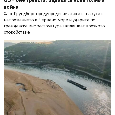
ООН бие тревога: Задава се нова голяма
война
Ханс Грундберг предупреди, че атаките на хусите,
напрежението в Червено море и ударите по
гражданска инфраструктура заплашват крехкото
спокойствие