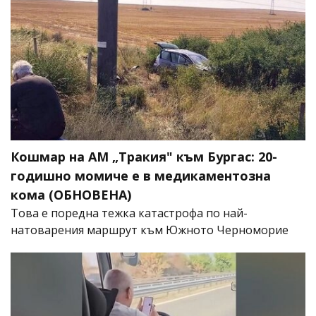
Кошмар на АМ „Тракия" към Бургас: 20-
годишно момиче е в медикаментозна
кома (ОБНОВЕНА)
Това е поредна тежка катастрофа по най-
натоварения маршрут към Южното Черноморие