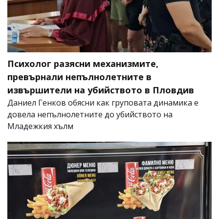
Психолог разясни механизмите,
превърнали непълнолетните в
извършители на убийството в Пловдив
Даниел Генков обясни как груповата динамика е
довела непълнолетните до убийството на
Младежкия хълм