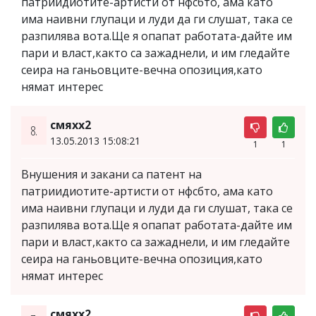
патриидиотите-артисти от нфсбто, ама като
има наивни глупаци и луди да ги слушат, така се
разпилява вота.Ще я опапат работата-дайте им
пари и власт,както са зажаднели, и им гледайте
сеира на ганьовците-вечна опозиция,като
нямат интерес
смяхх2
8.
13.05.2013 15:08:21
1
1
Внушения и закани са патент на
патриидиотите-артисти от нфсбто, ама като
има наивни глупаци и луди да ги слушат, така се
разпилява вота.Ще я опапат работата-дайте им
пари и власт,както са зажаднели, и им гледайте
сеира на ганьовците-вечна опозиция,като
нямат интерес
смяхх2