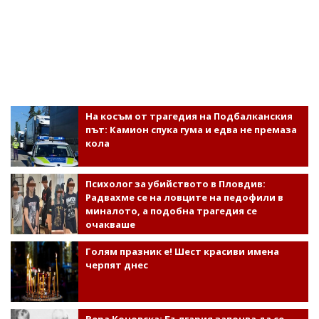
На косъм от трагедия на Подбалканския
път: Камион спука гума и едва не премаза
кола
Психолог за убийството в Пловдив:
Радвахме се на ловците на педофили в
миналото, а подобна трагедия се
очакваше
Голям празник е! Шест красиви имена
черпят днес