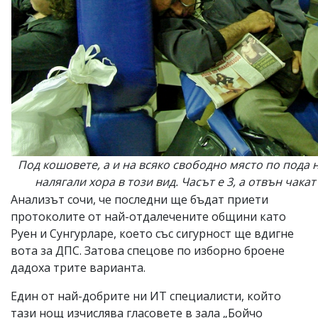
Под кошовете, а и на всяко свободно място по пода н
налягали хора в този вид. Часът е 3, а отвън чака
Анализът сочи, че последни ще бъдат приети
протоколите от най-отдалечените общини като
Руен и Сунгурларе, което със сигурност ще вдигне
вота за ДПС. Затова спецове по изборно броене
дадоха трите варианта.
Един от най-добрите ни ИТ специалисти, който
тази нощ изчислява гласовете в зала „Бойчо