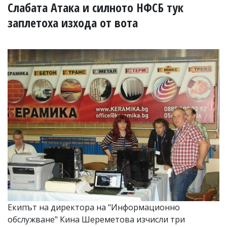
УКРАЙНА
Слабата Атака и силното НФСБ тук
СПОРТ
заплетоха изхода от вота
РАЗСЛЕДВАНЕ
БИЗНЕС
ЮГ
Управители:
Веселин
Василев,
email:
v.vasilev@flagman.bg
Катя
Касабова,
еmail:
k.kassabova@flagman.bg
Главен
редактор:
Иван
Колев,
Екипът на директора на "Информационно
email:
обслужване" Кина Шереметова изчисли три
office@flagman.bg