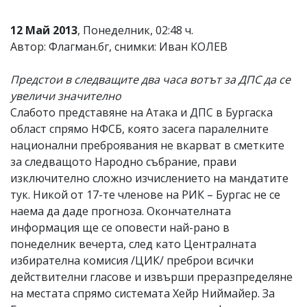
12 Май 2013
, Понеделник, 02:48 ч.
Автор: Флагман.бг, снимки: Иван КОЛЕВ
Предстои в следващите два часа вотът за ДПС да се
увеличи значително
Слабото представяне на Атака и ДПС в Бургаска
област спрямо НФСБ, която засега паралелните
национални преброявания не вкарват в сметките
за следващото Народно събрание, прави
изключително сложно изчислението на мандатите
тук. Никой от 17-те членове на РИК – Бургас не се
наема да даде прогноза. Окончателната
информация ще се оповести най-рано в
понеделник вечерта, след като Централната
избирателна комисия /ЦИК/ преброи всички
действителни гласове и извърши преразпределяне
на местата спрямо системата Хейр Ниймайер. За