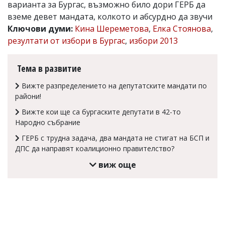
варианта за Бургас, възможно било дори ГЕРБ да
Коментарите
вземе девет мандата, колкото и абсурдно да звучи
под
Ключови думи:
Кина Шереметова
,
Елка Стоянова
,
статиите
се
резултати от избори в Бургас
,
избори 2013
въвеждат
от
читателите
Тема в развитие
и
редакцията
Вижте разпределението на депутатските мандати по
не
райони!
носи
отговорност
Вижте кои ще са бургаските депутати в 42-то
за
Народно събрание
тях!
Ако
ГЕРБ с трудна задача, два мандата не стигат на БСП и
откриете
ДПС да направят коалиционно правителство?
обиден
виж още
за
вас
коментар,
моля
сигнализирайте
ни!