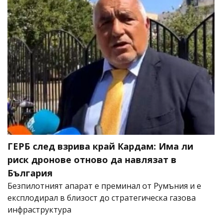
ГЕРБ след взрива край Кардам: Има ли
риск дронове отново да навлязат в
България
Безпилотният апарат е преминал от Румъния и е
експлодирал в близост до стратегическа газова
инфраструктура