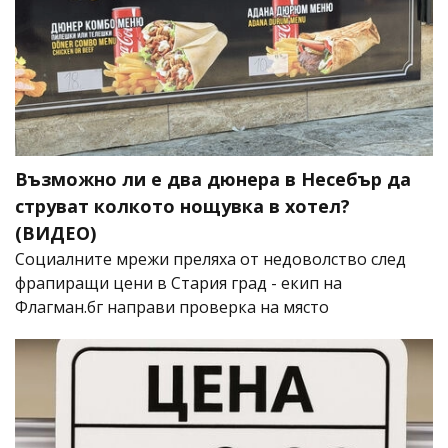
Възможно ли е два дюнера в Несебър да
струват колкото нощувка в хотел?
(ВИДЕО)
Социалните мрежи преляха от недоволство след
фрапиращи цени в Стария град - екип на
Флагман.бг направи проверка на място