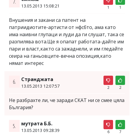
7.
13.05.2013 15:08:21
1
1
Внушения и закани са патент на
патриидиотите-артисти от нфсбто, ама като
има наивни глупаци и луди да ги слушат, така се
разпилява вота.Ще я опапат работата-дайте им
пари и власт,както са зажаднели, и им гледайте
сеира на ганьовците-вечна опозиция,като
нямат интерес
Странджата
6.
13.05.2013 12:07:57
2
2
Не разбрахте ли, че заради СКАТ ни се смее цяла
България?
мутрата Б.Б.
5.
13.05.2013 09:28:39
6
7