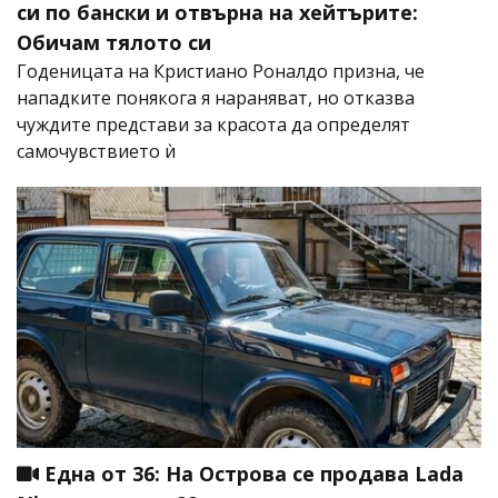
си по бански и отвърна на хейтърите:
Обичам тялото си
Годеницата на Кристиано Роналдо призна, че
нападките понякога я нараняват, но отказва
чуждите представи за красота да определят
самочувствието ѝ
Една от 36: На Острова се продава Lada