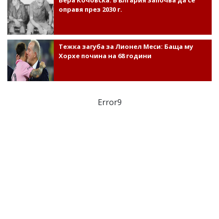
Вера Кочовска: България започва да се
оправя през 2030 г.
Тежка загуба за Лионел Меси: Баща му
Хорхе почина на 68 години
Error9