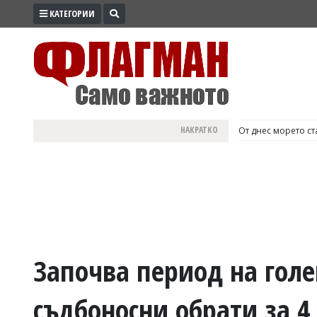
КАТЕГОРИИ
ПРОМО
ЗОНА
ИЗБОРИ
2026
ПРАКТИЧНО
НАКРАТКО
България е №1 в Е
КУЛТУРА
ЗДРАВЕ
ПОЛИТИКА
ОБЩИНИ
ОБЩЕСТВО
ЛАЙФСТАЙЛ
Започва период на гол
ВОЙНАТА
съдбоносни обрати за 4
В