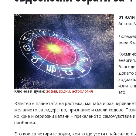
УКРАЙНА
СПОРТ
01 Юли 
РАЗСЛЕДВАНЕ
Автор:
БИЗНЕС
Големия
ЮГ
знак Лъ
Космиче
Управители:
енергия
Веселин
Василев,
благоде
email:
Докато 
v.vasilev@flagman.bg
зодиака
Катя
изпитан
Касабова,
Ключови думи:
зодия
,
зодии
,
астрология
его.
еmail:
k.kassabova@flagman.bg
Юпитер е планетата на растежа, мащаба и разширяването
Главен
желанието за лидерство, признание и смели ходове. Тоз
редактор:
Иван
но крие и сериозни капани – прекаленото самочувствие 
Колев,
проблеми.
email:
office@flagman.bg
Ето кои са четирите зодии, които ще усетят най-силно с