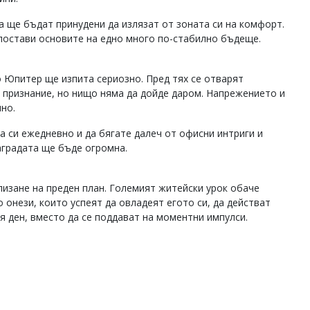
а ще бъдат принудени да излязат от зоната си на комфорт.
постави основите на едно много по-стабилно бъдеще.
о Юпитер ще изпита сериозно. Пред тях се отварят
 признание, но нищо няма да дойде даром. Напрежението и
но.
а си ежедневно и да бягате далеч от офисни интриги и
аградата ще бъде огромна.
лизане на преден план. Големият житейски урок обаче
 онези, които успеят да овладеят егото си, да действат
я ден, вместо да се поддават на моментни импулси.