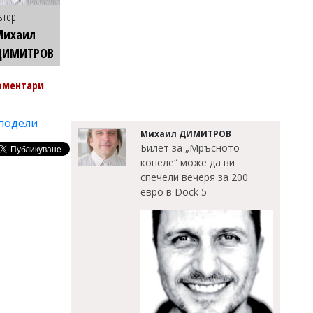
втор
Михаил
ДИМИТРОВ
оментари
подели
Михаил ДИМИТРОВ
Билет за „Мръсното
копеле“ може да ви
спечели вечеря за 200
евро в Dock 5