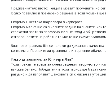
Предизвикателството: Телците мразят промените, но сег
Всяко правилно и премерено решение в този момент ще 
Скорпион: Жестока надпревара в кариерата
Скорпионите също са в челните редици на знаците, коит
страхотни врати за професионален възход и обществено
отговорностите на работното място ще скачат главолом
Златното правило: Ще се наложи да доказвате качестват
конфликти. Проявите ли дисциплина и търпение обаче, н
Какво да запомним за Юпитер в Лъв?
Този транзит е време за смели решения, творчество и из
изисква баланс. Победители в този период ще бъдат само
разумно и да използват шансовете си с мисъл за утрешни