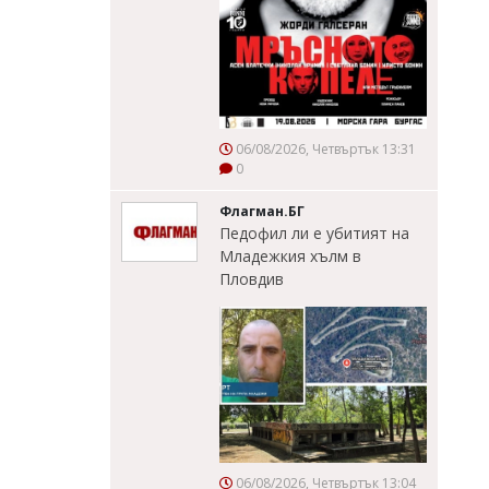
06/08/2026, Четвъртък 13:31
0
Флагман.БГ
Педофил ли е убитият на
Младежкия хълм в
Пловдив
06/08/2026, Четвъртък 13:04