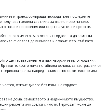
-важните и трансформиращи периоди през последните
те получават зелена светлина за пълно ново начало,
лго чакани повишения или старт на успешни проекти.
обственото им его. Ако оставят гордостта да замъгли
олозите съветват да внимават и с харченето, тъй като
ойто ще тества личните и партньорските им отношения.
 Връзките, които нямат стабилна основа, са застрашени от
вят сериозна крачка напред – съвместно съжителство или
 честен, открит диалог без излишна гордост.
ерата на дома, семейството и недвижимото имущество.
ешни ремонти или сделки с имоти. Периодът може да
ини.