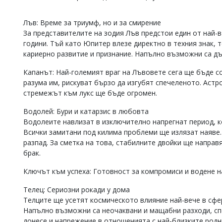
Коментарите
под
Лъв: Време за триумф, но и за смирение
статиите
За представителите на зодия Лъв предстои един от най
се
години. Тъй като Юпитер влезе директно в техния знак, 
въвеждат
кариерно развитие и признание. Напълно възможни са дъ
от
читателите
Капанът: Най-големият враг на Лъвовете сега ще бъде с
и
редакцията
разума им, рискуват бързо да изгубят спечеленото. Астр
не
стремежът към лукс ще бъде огромен.
носи
отговорност
Водолей: Бури и катарзис в любовта
за
Водолеите навлизат в изключително напрегнат период, к
тях!
Всички замитани под килима проблеми ще излязат наяве.
Ако
разпад. За сметка на това, стабилните двойки ще напра
откриете
брак.
обиден
за
Ключът към успеха: Готовност за компромиси и водене на
вас
коментар,
моля
Телец: Сериозни рокади у дома
сигнализирайте
Телците ще усетят космическото влияние най-вече в сф
ни!
Напълно възможни са неочаквани и мащабни разходи, сп
донесе и напрежение в отношенията с най-близките родн