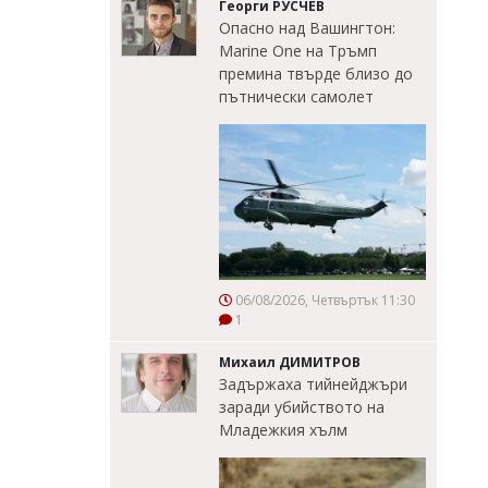
Георги РУСЧЕВ
Опасно над Вашингтон:
Marine One на Тръмп
премина твърде близо до
пътнически самолет
06/08/2026, Четвъртък 11:30
1
Михаил ДИМИТРОВ
Задържаха тийнейджъри
заради убийството на
Младежкия хълм