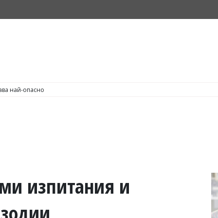
С по пушене на цигари
еми изпитания и
 зодии