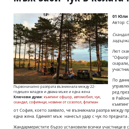
УКРАЙНА
СПОРТ
01 Юли 
РАЗСЛЕДВАНЕ
Автор: 
БИЗНЕС
Скандал
ЮГ
задържа
Лют ска
Управители:
"Офшор"
Веселин
Василев,
скарали
email:
участниц
v.vasilev@flagman.bg
Катя
По данн
Касабова,
управле
Първоначално разпрата възникнала между 22-
еmail:
k.kassabova@flagman.bg
годишен младеж и двама мъже и една жена
ред през
Ключови думи:
къмпинг офшор
,
автомобил
,
чук
,
в Район
Главен
скандал
,
софиянци
,
новини от созопол
,
флагман
къмпинг
редактор:
Иван
от София, което заявило, че възникнала разпра между при
Колев,
една жена. Единият мъж нанесъл удар с чук по предната 
email:
office@flagman.bg
Жандармеристите бързо установили всички участници в ск