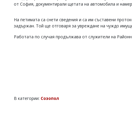
от София, документирали щетата на автомобила и намер
Коментарите
под
статиите
На петимата са снети сведения и са им съставени прото
се
задържан. Той ще отговаря за увреждане на чуждо имущест
въвеждат
от
Работата по случая продължава от служители на Районн
читателите
и
редакцията
не
носи
отговорност
за
тях!
Ако
откриете
обиден
за
В категории:
Созопол
вас
коментар,
моля
сигнализирайте
ни!