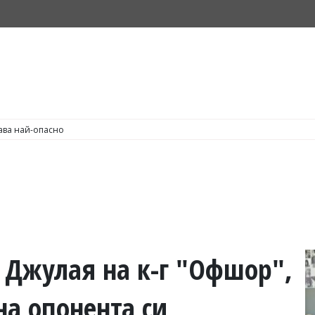
С по пушене на цигари
 Джулая на к-г "Офшор",
на опонента си