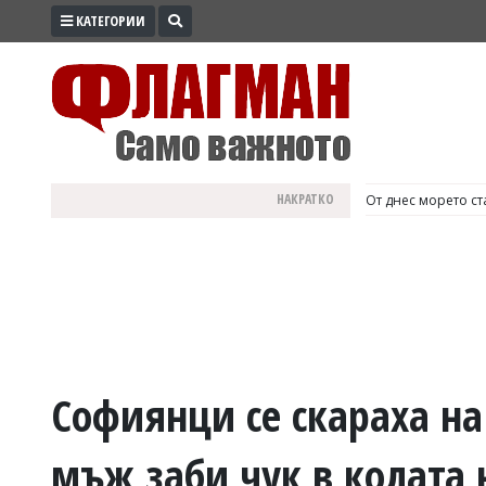
КАТЕГОРИИ
ПРОМО
ЗОНА
ИЗБОРИ
2026
ПРАКТИЧНО
НАКРАТКО
България е №1 в Е
КУЛТУРА
ЗДРАВЕ
ПОЛИТИКА
ОБЩИНИ
ОБЩЕСТВО
ЛАЙФСТАЙЛ
Софиянци се скараха на
ВОЙНАТА
мъж заби чук в колата 
В