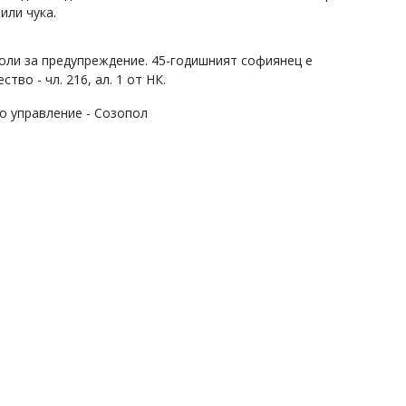
или чука.
коли за предупреждение. 45-годишният софиянец е
во - чл. 216, ал. 1 от НК.
о управление - Созопол