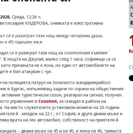
А
С
2026
, Сряда, 12:26 ч.
Светлозария КИДЕРОВА, снимката е илюстративна
ът се е разиграл тази нощ между четирима души,
н е 45-годишен мъж
К
ндал се е разиграл тази нощ на созополския къмпинг
. В нощта на Джулая, малко след 1 часа, софиянци са се
, като причината не е ясна, но един от автомобилите на
С
ите е бил атакуван с чук.
и на полицията патрул на Зоналното жандармерийско
ние в Бургас, изпълняващ задачи по охрана на обществения
 активния туристически сезон, реагирал на сигнал, получен
ното управление в
Созопол
,
за скандал в района на
а. На място служителите установили момиче на 20 години
ятеля й - младеж на 22 г., от София, и други двама мъже и
лява врата на лек автомобил, собственост на приятеля й.
андала – двама мъже на 45 и на 40, и жена на 40, тримата