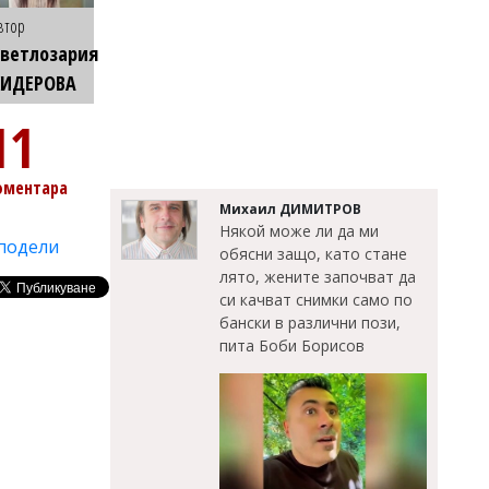
втор
ветлозария
КИДЕРОВА
11
оментара
Михаил ДИМИТРОВ
Някой може ли да ми
подели
обясни защо, като стане
лято, жените започват да
си качват снимки само по
бански в различни пози,
пита Боби Борисов