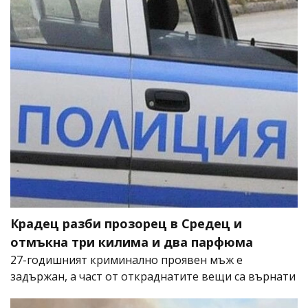
Крадец разби прозорец в Средец и
отмъкна три килима и два парфюма
27-годишният криминално проявен мъж е
задържан, а част от откраднатите вещи са върнати