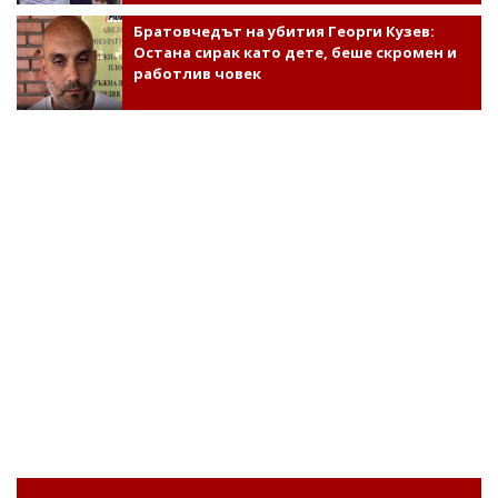
Братовчедът на убития Георги Кузев:
Остана сирак като дете, беше скромен и
работлив човек