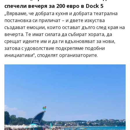
спечели вечеря за 200 евро в Dock 5
„Вярваме, че добрата кухня и добрата театрална
постановка си приличат – и двете изкуства
създават емоции, които остават дълго след края на
вечерта. Те имат силата да събират хората, да
срещат идеите им и да ги вдъхновяват за нови,
затова с удоволствие подкрепяме подобни
инициативи“, споделят организаторите.