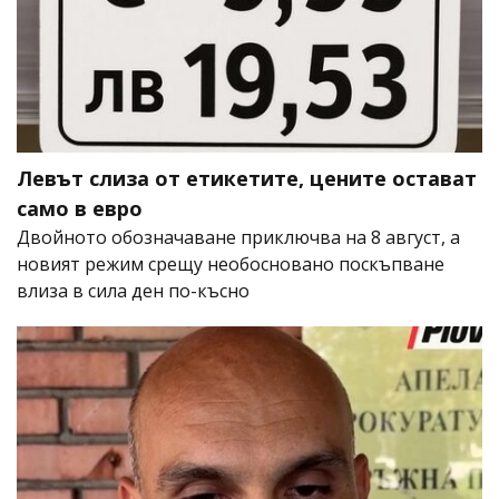
Левът слиза от етикетите, цените остават
само в евро
Двойното обозначаване приключва на 8 август, а
новият режим срещу необосновано поскъпване
влиза в сила ден по-късно