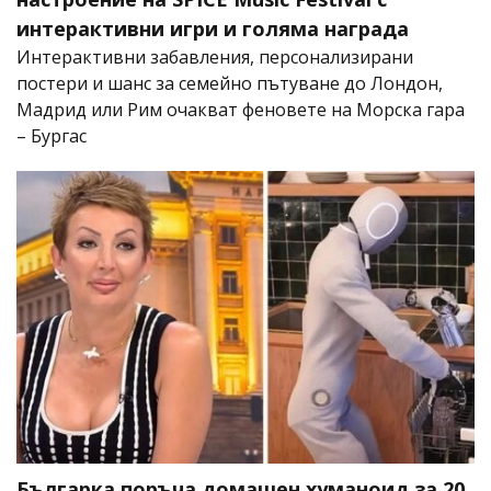
интерактивни игри и голяма награда
Интерактивни забавления, персонализирани
постери и шанс за семейно пътуване до Лондон,
Мадрид или Рим очакват феновете на Морска гара
– Бургас
Българка поръча домашен хуманоид за 20