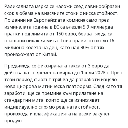
Радикалната мярка се наложи след лавинообразен
скок в обема на внасяните стоки с ниска стойност.
По данни на Европейската комисия само през
изминалата година в ЕС са влезли 5,9 милиарда
пратки под лимита от 150 евро, без за тях да са
плащани никакви мита. Това прави по около 16
милиона колета на ден, като над 90% от тях
произхождат от Китай.
Предвижда се фиксираната такса от 3 евро да
действа като временна мярка до 1 юли 2028 г. През
този период съюзът трябва да разработи изцяло
нова цифрова митническа платформа. След като тя
заработи, ще се премине към прилагане на
стандартни мита, които ще се изчисляват
индивидуално спрямо реалната стойност,
произхода и класификацията на всеки закупен
продукт.