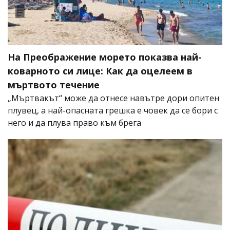
На Преображение морето показва най-
коварното си лице: Как да оцелеем в
мъртвото течение
„Мъртвакът“ може да отнесе навътре дори опитен
плувец, а най-опасната грешка е човек да се бори с
него и да плува право към брега