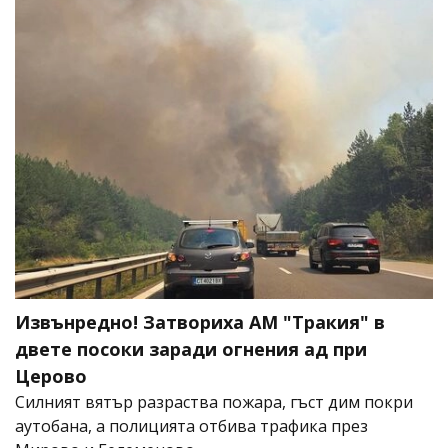
Извънредно! Затвориха АМ "Тракия" в
двете посоки заради огнения ад при
Церово
Силният вятър разраства пожара, гъст дим покри
аутобана, а полицията отбива трафика през