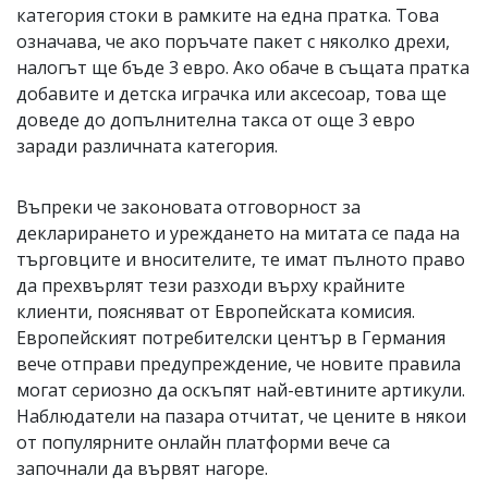
категория стоки в рамките на една пратка. Това
означава, че ако поръчате пакет с няколко дрехи,
налогът ще бъде 3 евро. Ако обаче в същата пратка
добавите и детска играчка или аксесоар, това ще
доведе до допълнителна такса от още 3 евро
заради различната категория.
Въпреки че законовата отговорност за
декларирането и уреждането на митата се пада на
търговците и вносителите, те имат пълното право
да прехвърлят тези разходи върху крайните
клиенти, поясняват от Европейската комисия.
Европейският потребителски център в Германия
вече отправи предупреждение, че новите правила
могат сериозно да оскъпят най-евтините артикули.
Наблюдатели на пазара отчитат, че цените в някои
от популярните онлайн платформи вече са
започнали да вървят нагоре.