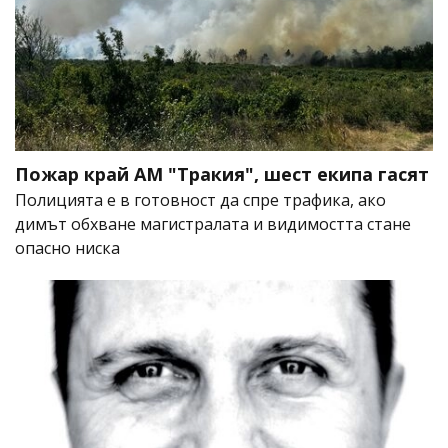
Пожар край АМ "Тракия", шест екипа гасят
Полицията е в готовност да спре трафика, ако
димът обхване магистралата и видимостта стане
опасно ниска