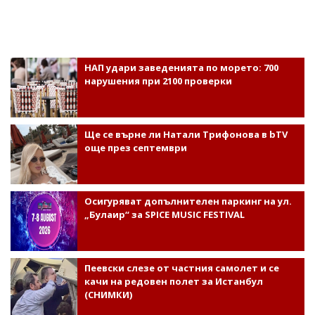
НАП удари заведенията по морето: 700
нарушения при 2100 проверки
Ще се върне ли Натали Трифонова в bTV
още през септември
Осигуряват допълнителен паркинг на ул.
„Булаир“ за SPICE MUSIC FESTIVAL
Пеевски слезе от частния самолет и се
качи на редовен полет за Истанбул
(СНИМКИ)