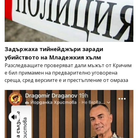
Задържаха тийнейджъри заради
убийството на Младежкия хълм
Разследващите проверяват дали мъжът от Кричим
е бил примамен на предварително уговорена
среща, сред версиите е и престъпление от омраза