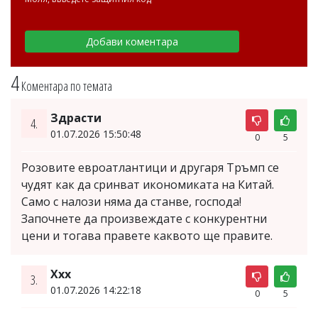
4
Коментара по темата
Здрасти
4.
01.07.2026 15:50:48
0
5
Розовите евроатлантици и другаря Тръмп се
чудят как да сринват икономиката на Китай.
Само с налози няма да станве, господа!
Започнете да произвеждате с конкурентни
цени и тогава правете каквото ще правите.
Ххх
3.
01.07.2026 14:22:18
0
5