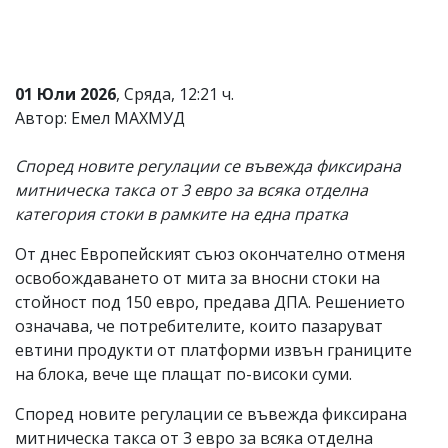
Коментарите
под
статиите
се
01 Юли 2026
, Сряда, 12:21 ч.
въвеждат
от
Автор: Емел МАХМУД
читателите
и
Според новите регулации се въвежда фиксирана
редакцията
не
митническа такса от 3 евро за всяка отделна
носи
категория стоки в рамките на една пратка
отговорност
за
От днес Европейският съюз окончателно отменя
тях!
Ако
освобождаването от мита за вносни стоки на
откриете
стойност под 150 евро, предава ДПА. Решението
обиден
означава, че потребителите, които пазаруват
за
вас
евтини продукти от платформи извън границите
коментар,
на блока, вече ще плащат по-високи суми.
моля
сигнализирайте
Според новите регулации се въвежда фиксирана
ни!
митническа такса от 3 евро за всяка отделна