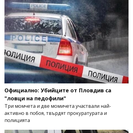
Официално: Убийците от Пловдив са
"ловци на педофили"
Три момчета и две момичета участвали най-
активно в побоя, твърдят прокуратурата и
полицията