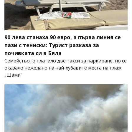
90 лева станаха 90 евро, а първа линия се
пази с тениски: Турист разказа за
почивката си в Бяла
Семейството платило две такси за паркиране, но се
оказало нежелано на най-хубавите места на плаж
„Шами“