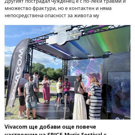
Другият пострадал чужденец е с по-леки травми и
множество фрактури, но е контактен и няма
непосредствена опасност за живота му
Vivacom ще добави още повече
настроение на SPICE Music Festival с