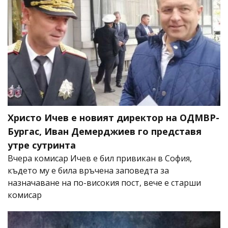
Христо Ичев е новият директор на ОДМВР-
Бургас, Иван Демерджиев го представя
утре сутринта
Вчера комисар Ичев е бил привикан в София,
където му е била връчена заповедта за
назначаване на по-високия пост, вече е старши
комисар