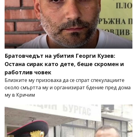
Братовчедът на убития Георги Кузев:
Остана сирак като дете, беше скромен и
работлив човек
Близките му призоваха да се спрат спекулациите
около смъртта му и организират бдение пред дома
му в Кричим