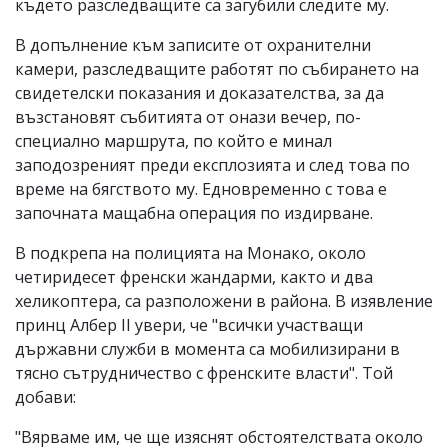
където разследващите са загубили следите му.
В допълнение към записите от охранителни
камери, разследващите работят по събирането на
свидетелски показания и доказателства, за да
възстановят събитията от онази вечер, по-
специално маршрута, по който е минал
заподозреният преди експлозията и след това по
време на бягството му. Едновременно с това е
започната мащабна операция по издирване.
В подкрепа на полицията на Монако, около
четиридесет френски жандарми, както и два
хеликоптера, са разположени в района. В изявление
принц Албер II увери, че "всички участващи
държавни служби в момента са мобилизирани в
тясно сътрудничество с френските власти". Той
добави:
"Вярваме им, че ще изяснят обстоятелствата около