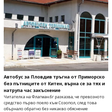
Автобус за Пловдив тръгна от Приморско
без пътниците от Китен, върна се за тях и
натрупа час закъснение
Читателка на Флагман.бг разказва, че превозното
средство първо поело към Созопол, след това
обърнало обратно без никакво обяснение