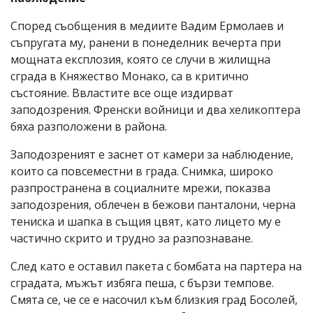
Според съобщения в медиите Вадим Ермолаев и
съпругата му, ранени в понеделник вечерта при
мощната експлозия, която се случи в жилищна
сграда в Княжество Монако, са в критично
състояние. Ввластите все още издирват
заподозрения. Френски войници и два хеликоптера
бяха разположени в района.
Заподозреният е заснет от камери за наблюдение,
които са повсеместни в града. Снимка, широко
разпространена в социалните мрежи, показва
заподозрения, облечен в бежови панталони, черна
тениска и шапка в същия цвят, като лицето му е
частично скрито и трудно за разпознаване.
След като е оставил пакета с бомбата на партера на
сградата, мъжът избяга пеша, с бързи темпове.
Смята се, че се е насочил към близкия град Босолей,