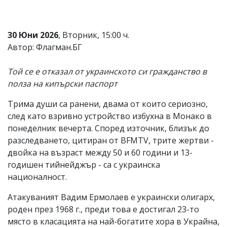
Коментарите
под
статиите
30 Юни 2026
, Вторник, 15:00 ч.
се
Автор: Флагман.БГ
въвеждат
от
читателите
Той се е отказал от украинското си гражданство в
и
полза на кипърски паспорт
редакцията
не
носи
Трима души са ранени, двама от които сериозно,
отговорност
след като взривно устройство избухна в Монако в
за
понеделник вечерта. Според източник, близък до
тях!
Ако
разследването, цитиран от BFMTV, трите жертви -
откриете
двойка на възраст между 50 и 60 години и 13-
обиден
годишен тийнейджър - са с украинска
за
вас
националност.
коментар,
моля
Атакуваният Вадим Ермолаев е украински олигарх,
сигнализирайте
роден през 1968 г., преди това е достигал 23-то
ни!
място в класацията на най-богатите хора в Украйна,