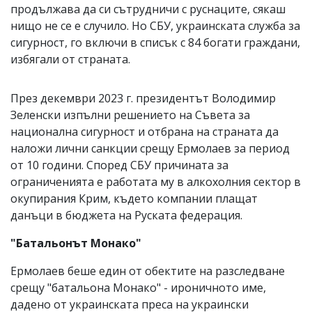
продължава да си сътрудничи с руснаците, сякаш
нищо не се е случило. Но СБУ, украинската служба за
сигурност, го включи в списък с 84 богати граждани,
избягали от страната.
През декември 2023 г. президентът Володимир
Зеленски изпълни решението на Съвета за
национална сигурност и отбрана на страната да
наложи лични санкции срещу Ермолаев за период
от 10 години. Според СБУ причината за
ограниченията е работата му в алкохолния сектор в
окупирания Крим, където компании плащат
данъци в бюджета на Руската федерация.
"Батальонът Монако"
Ермолаев беше един от обектите на разследване
срещу "батальона Монако" - ироничното име,
дадено от украинската преса на украински