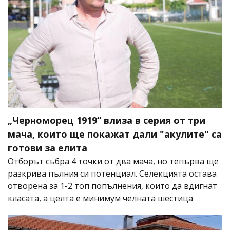
„Черноморец 1919“ влиза в серия от три
мача, които ще покажат дали "акулите" са
готови за елита
Отборът събра 4 точки от два мача, но тепърва ще
разкрива пълния си потенциал. Селекцията остава
отворена за 1-2 топ попълнения, които да вдигнат
класата, а целта е минимум челната шестица