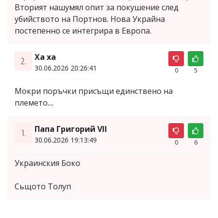
Вторият нашумял опит за покушение след
убийството на Портнов. Нова Украйна
постепенно се интегрира в Европа.
Ха ха
2.
30.06.2026 20:26:41
0
5
Мокри поръчки присъщи единствено на
племето....
Папа Григорий VII
1.
30.06.2026 19:13:49
0
6
Украинския Боко
Сьщото Толуп