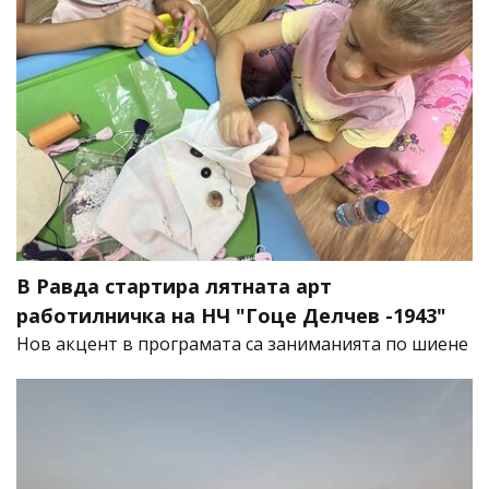
В Равда стартира лятната арт
работилничка на НЧ "Гоце Делчев -1943"
Нов акцент в програмата са заниманията по шиене