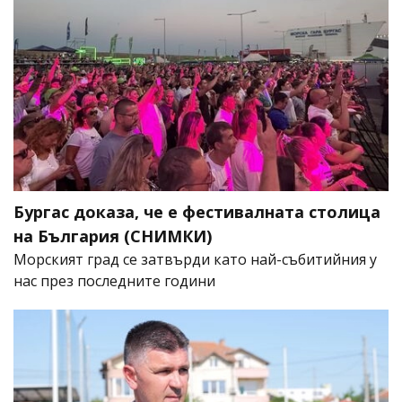
Бургас доказа, че е фестивалната столица
на България (СНИМКИ)
Морският град се затвърди като най-събитийния у
нас през последните години