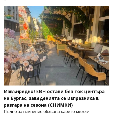
Извънредно! ЕВН остави без ток центъра
на Бургас, заведенията се изпразниха в
разгара на сезона (СНИМКИ)
Пълно затъмнение обхвана карето между