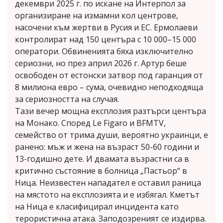
декември 2025 г. по искане на Интерпол за
организиране на измамни кол центрове,
насочени към жертви в Русия и ЕС. Ермолаеви ​​
контролират над 150 центъра с 10 000–15 000
оператори. Обвиненията бяха изключително
сериозни, но през април 2026 г. Артур беше
освободен от естонски затвор под гаранция от
8 милиона евро – сума, очевидно неподходяща
за сериозността на случая.
Тази вечер мощна експлозия разтърси центъра
на Монако. Според Le Figaro и BFMTV,
семейство от трима души, вероятно украинци, е
ранено: мъж и жена на възраст 50-60 години и
13-годишно дете. И двамата възрастни са в
критично състояние в болница „Пастьор“ в
Ница. Неизвестен нападател е оставил раница
на мястото на експлозията и е избягал. Кметът
на Ница е класифицирал инцидента като
терористична атака. Заподозреният се издирва.