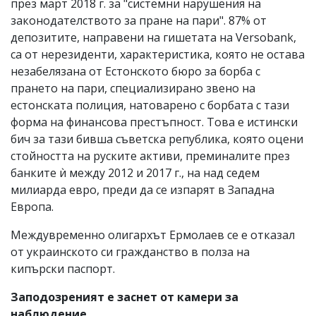
през март 2018 г. за "системни нарушения на
законодателството за пране на пари". 87% от
депозитите, направени на гишетата на Versobank,
са от нерезиденти, характеристика, която не остава
незабелязана от Естонското бюро за борба с
прането на пари, специализирано звено на
естонската полиция, натоварено с борбата с тази
форма на финансова престъпност. Това е истински
бич за тази бивша съветска република, която оцени
стойността на руските активи, преминалите през
банките ѝ между 2012 и 2017 г., на над седем
милиарда евро, преди да се изпарят в Западна
Европа.
Междувременно олигархът Ермолаев се е отказал
от украинското си гражданство в полза на
кипърски паспорт.
Заподозреният е заснет от камери за
наблюдение