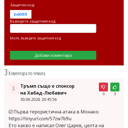
Защитен код:
Въведете защитния код:
Моля, въведете защитния код
3
Коментара по темата
Тръмп също е спонсор
3.
на Хабад-Любавич
0
3
30.06.2026 20:45:56
☑️ Първа терористична атака в Монако.
https://tinyurl.com/57zw7b9u
Ето какво е написал Олег Царев, целта на