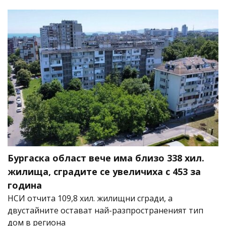
Бургаска област вече има близо 338 хил.
жилища, сградите се увеличиха с 453 за
година
НСИ отчита 109,8 хил. жилищни сгради, а
двустайните остават най-разпространеният тип
дом в региона