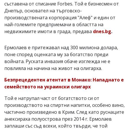
съставена от списание Forbes. Той е бизнесмен от
Днепър, основател на търговско-
производствената корпорация "Алеф" и един от
най-големите предприемачи в областта на
недвижимите имоти в града, предава
dnes.bg
.
Ермолаев е притежавал над 300 милиона долара,
поне според оценката му за богатство преди
войната. Руската инвазия обаче изглежда не е
повлияла на начина на живот на олигарха.
Безпрецедентен атентат в Монако: Нападнато е
семейството на украински олигарх
Той е натрупал част от богатството си от
производството на спиртни напитки, особено вино,
частично произведено в Крим. След като руснаците
анексираха полуострова през 2014 г. Ермолаев
заплаши със съд всеки, който твърди, че той