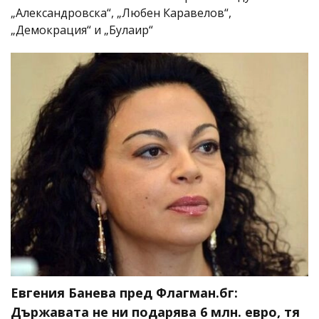
„Александровска“, „Любен Каравелов“,
„Демокрация“ и „Булаир“
Евгения Банева пред Флагман.бг:
Държавата не ни подарява 6 млн. евро, тя