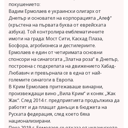
покушението:
Вадим Ермолаев е украински олигарх от
Днепър и основател на корпорацията „Алеф“
(кръстена на първата буква от еврейската
азбука). Той контролира емблематичните
имоти на града: Мост Сити, Каскад Плаза,
Босфора, агробизнеса и дестилериите.
Ермолаев е един от четиримата основни
спонсори на синагогата „Златна роза“ в Днепър,
построена с подкрепата на движението Хабад-
Любавич и превърнала се в една от най-
големите синагоги в Европа.
В Крим Ермолаев притежаваше винарни,
произвеждащи вино „Вила Крим“ и коняк „Жак
Жак“. След 2014 г. предприятията продължиха да
работят и да плащат данъци в бюджета на
Руската федерация, след което бяха
национализирани.
През 2019 г. Ермолаев се отказа от украинското