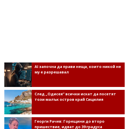
AI започна да прави неща, които никой не
му е разрешавал
След „Одисея“ всички искат да посетят
този малък остров край Сицилия
Георги Рачев: Горещини до второ
пришествие, идват до 39 градуса