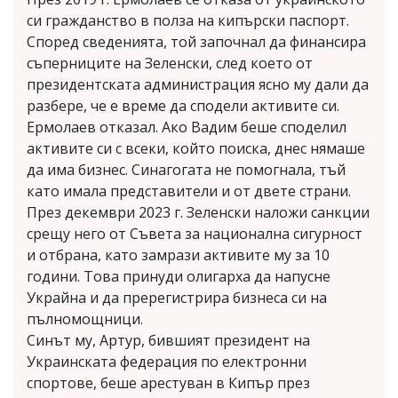
си гражданство в полза на кипърски паспорт.
Според сведенията, той започнал да финансира
съперниците на Зеленски, след което от
президентската администрация ясно му дали да
разбере, че е време да сподели активите си.
Ермолаев отказал. Ако Вадим беше споделил
активите си с всеки, който поиска, днес нямаше
да има бизнес. Синагогата не помогнала, тъй
като имала представители и от двете страни.
През декември 2023 г. Зеленски наложи санкции
срещу него от Съвета за национална сигурност
и отбрана, като замрази активите му за 10
години. Това принуди олигарха да напусне
Украйна и да пререгистрира бизнеса си на
пълномощници.
Синът му, Артур, бившият президент на
Украинската федерация по електронни
спортове, беше арестуван в Кипър през