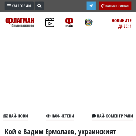
КАТЕГОРИИ
ВАШИЯТ СИГНАЛ
ПРОМО
НОВИНИТЕ
ДНЕС: 1
ЗОНА
ИЗБОРИ
2026
ПРАКТИЧНО
КУЛТУРА
ЗДРАВЕ
ПОЛИТИКА
ОБЩИНИ
ОБЩЕСТВО
ЛАЙФСТАЙЛ
НАЙ-НОВИ
НАЙ-ЧЕТЕНИ
НАЙ-КОМЕНТИРАНИ
ВОЙНАТА
В
Кой е Вадим Ермолаев, украинският