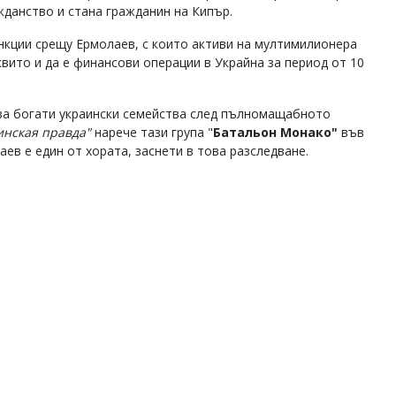
ажданство и стана гражданин на Кипър.
нкции срещу Ермолаев, с които активи на мултимилионера
вито и да е финансови операции в Украйна за период от 10
 за богати украински семейства след пълномащабното
инская правда"
нарече тази група "
Батальон Монако"
във
аев е един от хората, заснети в това разследване.