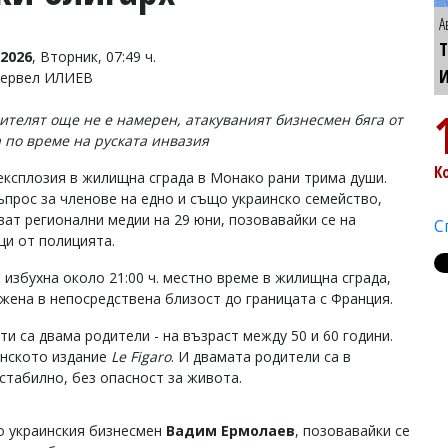
А
Т
2026
, Вторник, 07:49 ч.
Тервел ИЛИЕВ
телят още не е намерен, атакуваният бизнесмен бяга от
 по време на руската инвазия
К
ксплозия в жилищна сграда в Монако рани трима души.
ъпрос за членове на едно и също украинско семейство,
ат регионални медии на 29 юни, позовавайки се на
С
ци от полицията.
 избухна около 21:00 ч. местно време в жилищна сграда,
жена в непосредствена близост до границата с Франция.
ти са двама родители - на възраст между 50 и 60 години.
енското издание
Le Figaro
. И двамата родители са в
 стабилно, без опасност за живота.
о украинския бизнесмен
Вадим Ермолаев
, позовавайки се