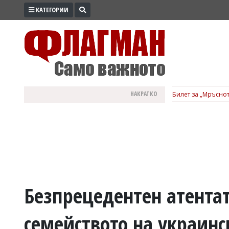
КАТЕГОРИИ
ПРОМО
ЗОНА
ИЗБОРИ
2026
ПРАКТИЧНО
НАКРАТКО
Билет за „Мръснот
КУЛТУРА
ЗДРАВЕ
ПОЛИТИКА
ОБЩИНИ
ОБЩЕСТВО
ЛАЙФСТАЙЛ
Безпрецедентен атентат
ВОЙНАТА
семейството на украинс
В