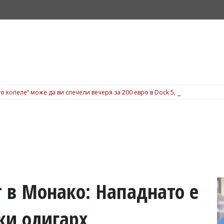
о копеле“ може да ви спечели вечеря за 200 евро в Dock 5, вижте подробн
 в Монако: Нападнато е
ки олигарх