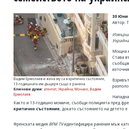
УКРАЙНА
СПОРТ
30 Юни 
РАЗСЛЕДВАНЕ
Автор: 
БИЗНЕС
Извърши
ЮГ
Украйна
Мощна е
Управители:
Става в
Веселин
Василев,
съобщав
email:
източни
v.vasilev@flagman.bg
Катя
Вадим Ермолаев и жена му са в критично състояние,
Взривът
Касабова,
13-годишната им дъщеря също е ранена
разполо
еmail:
k.kassabova@flagman.bg
Ключови думи:
атентат
,
Украйна
,
Монако
,
Вадим
Ермолаев
Нападна
Главен
Както и 13-годишно момиче, съобщи полицията пред фр
редактор:
критично състояние
, докато състоянието на детето е
Иван
Колев,
email:
Френската медия
BFM TV
идентифицира ранения мъж кат
office@flagman.bg