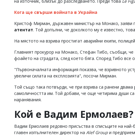
на източник, близък до разследването. Преди това
Le Fig
Коментарите
под
Кога ще свърши войната в Украйна
статиите
се
Кристоф Мирман, държавен министър на Монако, заяви 
въвеждат
атентат
. Той допълни, че доколкото му е известно, то
от
читателите
На мястото на взрива простигат аварийни екипи, полице
и
редакцията
Главният прокурор на Монако, Стефан Тибо, съобщи, че 
не
фоайето на сградата, след което бяга. Според Тибо все 
носи
отговорност
"Първоначалната информация показва, че взривното устр
за
увеличи силата на експлозията", посочи Мирман.
тях!
Ако
Той също така потвърди, че при взрива са ранени двама 
откриете
самоличността им. Той добави, че още четирима души са
обиден
за
наранявания.
вас
коментар,
Кой е Вадим Ермолаев?
моля
сигнализирайте
ни!
Вадим Ермолаев редовно присъства в списъците на най-б
главен изпълнителен директор на
Alef Group
и предприем