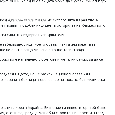
aro
съобщи, че едно от лицата може да е украински олигарх.
пред
Agence-France Presse
, че експлозията
вероятно е
ва е първият подобен инцидент в историята на Княжеството.
йски сили пък издирват извършителя.
е забелязано лице, което оставя чанта или пакет във
още не е ясно защо мишена е точно тази сграда.
ойство е напълнено с болтове и метални сачми, за да се
родители и дете, но не разкри националността или
 откарани в болница в състояние на шок, но без физически
огатите хора в Украйна. Бизнесмен и инвеститор, той беше
ач, стоящ зад редица мащабни строителни проекти в град