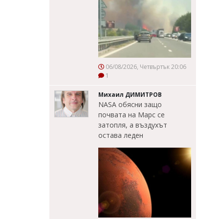
06/08/2026, Четвъртък 20:06
1
Михаил ДИМИТРОВ
NASA обясни защо
почвата на Марс се
затопля, а въздухът
остава леден