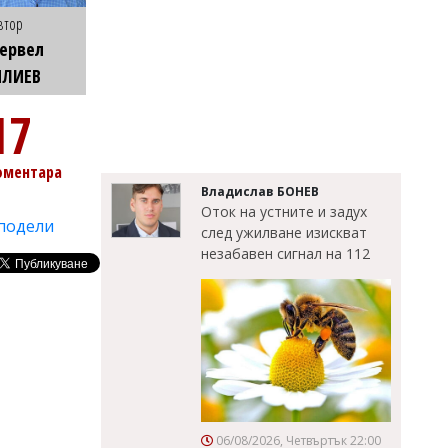
втор
ервел
ИЛИЕВ
17
оментара
Владислав БОНЕВ
Оток на устните и задух
подели
след ужилване изискват
незабавен сигнал на 112
06/08/2026, Четвъртък 22:00