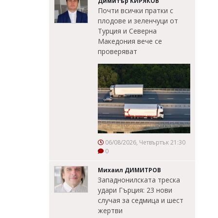
Димитър КИРЯКОВ
Почти всички пратки с
плодове и зеленчуци от
Турция и Северна
Македония вече се
проверяват
06/08/2026, Четвъртък 21:30
0
Михаил ДИМИТРОВ
Западнонилската треска
удари Гърция: 23 нови
случая за седмица и шест
жертви