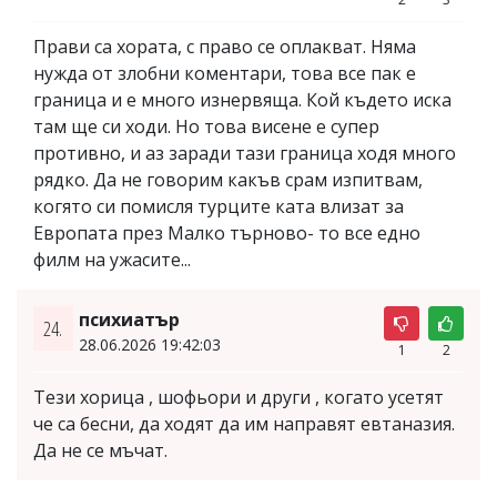
Прави са хората, с право се оплакват. Няма
нужда от злобни коментари, това все пак е
граница и е много изнервяща. Кой където иска
там ще си ходи. Но това висене е супер
противно, и аз заради тази граница ходя много
рядко. Да не говорим какъв срам изпитвам,
когято си помисля турците ката влизат за
Европата през Малко търново- то все едно
филм на ужасите...
психиатър
24.
28.06.2026 19:42:03
1
2
Тези хорица , шофьори и други , когато усетят
че са бесни, да ходят да им направят евтаназия.
Да не се мъчат.