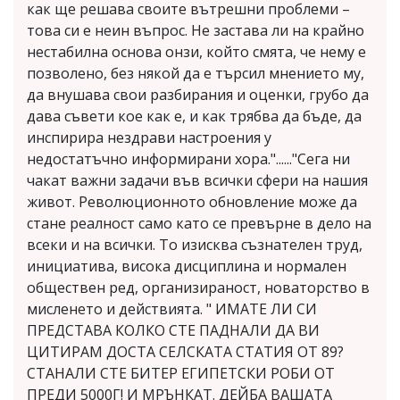
как ще решава своите вътрешни проблеми –
това си е неин въпрос. Не застава ли на крайно
нестабилна основа онзи, който смята, че нему е
позволено, без някой да е търсил мнението му,
да внушава свои разбирания и оценки, грубо да
дава съвети кое как е, и как трябва да бъде, да
инспирира нездрави настроения у
недостатъчно информирани хора."......"Сега ни
чакат важни задачи във всички сфери на нашия
живот. Революционното обновление може да
стане реалност само като се превърне в дело на
всеки и на всички. То изисква съзнателен труд,
инициатива, висока дисциплина и нормален
обществен ред, организираност, новаторство в
мисленето и действията. " ИМАТЕ ЛИ СИ
ПРЕДСТАВА КОЛКО СТЕ ПАДНАЛИ ДА ВИ
ЦИТИРАМ ДОСТА СЕЛСКАТА СТАТИЯ ОТ 89?
СТАНАЛИ СТЕ БИТЕР ЕГИПЕТСКИ РОБИ ОТ
ПРЕДИ 5000Г! И МРЪНКАТ. ДЕЙБА ВАШАТА