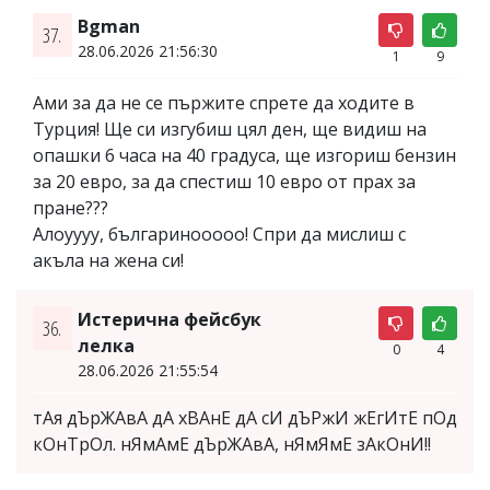
Bgman
37.
28.06.2026 21:56:30
1
9
Ами за да не се пържите спрете да ходите в
Турция! Ще си изгубиш цял ден, ще видиш на
опашки 6 часа на 40 градуса, ще изгориш бензин
за 20 евро, за да спестиш 10 евро от прах за
пране???
Алоуууу, българинооооо! Спри да мислиш с
акъла на жена си!
Истерична фейсбук
36.
лелка
0
4
28.06.2026 21:55:54
тАя дЪрЖАвА дА хВАнЕ дА сИ дЪРжИ жЕгИтЕ пОд
кОнТрОл. нЯмАмЕ дЪрЖАвА, нЯмЯмЕ зАкОнИ!!