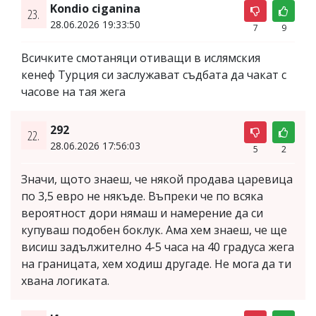
Kondio ciganina
23.
28.06.2026 19:33:50
7
9
Всичките смотаняци отиващи в ислямския
кенеф Турция си заслужават съдбата да чакат с
часове на тая жега
292
22.
28.06.2026 17:56:03
5
2
Значи, щото знаеш, че някой продава царевица
по 3,5 евро не някъде. Въпреки че по всяка
вероятност дори нямаш и намерение да си
купуваш подобен боклук. Ама хем знаеш, че ще
висиш задължително 4-5 часа на 40 градуса жега
на границата, хем ходиш другаде. Не мога да ти
хвана логиката.