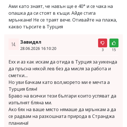
Ами като знаят, че навън ще е 40° и се чака на
опашка да си стоят в къщи. Айде стига
мрънкане! Не се траят вече. Отивайте на плажа,
какво търсите в Турция
Завидял
14.
28.06.2026 16:10:20
3
15
Ехх и аз как искам да отида в Турция за уикенда
да пръсна някой лев без да мисля за работа и
сметки....
Но уви бачкам като вол,морето ми е мечта а
Турция блян!
Браво на всички тези българи които успяват да
изпълнят бляна ми.
Ако бях на ваше място нямаше да мрънкам а да
се радвам на разкошната природа в Странджа
планина!