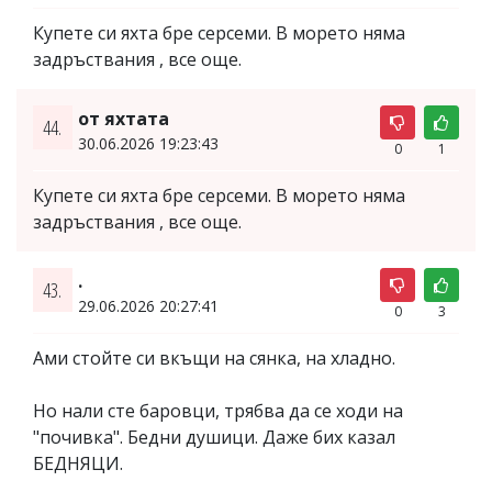
Купете си яхта бре серсеми. В морето няма
задръствания , все още.
от яхтата
44.
30.06.2026 19:23:43
0
1
Купете си яхта бре серсеми. В морето няма
задръствания , все още.
.
43.
29.06.2026 20:27:41
0
3
Ами стойте си вкъщи на сянка, на хладно.
Но нали сте баровци, трябва да се ходи на
"почивка". Бедни душици. Даже бих казал
БЕДНЯЦИ.