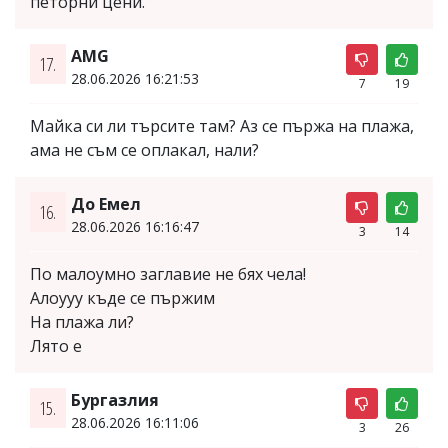
петорни цени.
AMG
17.
28.06.2026 16:21:53
7
19
Майка си ли търсите там? Аз се пържа на плажа,
ама не съм се оплакал, нали?
До Емел
16.
28.06.2026 16:16:47
3
14
По малоумно заглавие не бях чела!
Алоууу къде се пържим
На плажа ли?
Лято е
Бургазлия
15.
28.06.2026 16:11:06
3
26