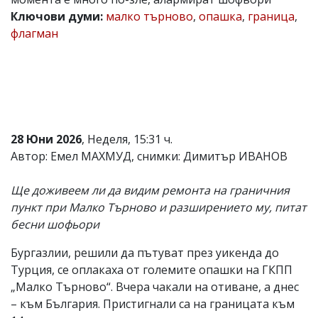
Ключови думи:
малко търново
,
опашка
,
граница
,
Коментарите
под
флагман
статиите
се
въвеждат
от
читателите
и
редакцията
не
28 Юни 2026
, Неделя, 15:31 ч.
носи
Автор: Емел МАХМУД, снимки: Димитър ИВАНОВ
отговорност
за
тях!
Ще доживеем ли да видим ремонта на граничния
Ако
пункт при Малко Търново и разширението му, питат
откриете
обиден
бесни шофьори
за
вас
Бургазлии, решили да пътуват през уикенда до
коментар,
Турция, се оплакаха от големите опашки на ГКПП
моля
сигнализирайте
„Малко Търново“. Вчера чакали на отиване, а днес
ни!
– към България. Пристигнали са на границата към