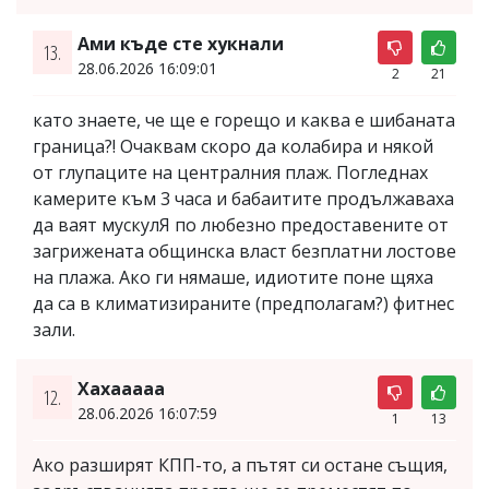
Ами къде сте хукнали
13.
28.06.2026 16:09:01
2
21
като знаете, че ще е горещо и каква е шибаната
граница?! Очаквам скоро да колабира и някой
от глупаците на централния плаж. Погледнах
камерите към 3 часа и бабаитите продължаваха
да ваят мускулЯ по любезно предоставените от
загрижената общинска власт безплатни лостове
на плажа. Ако ги нямаше, идиотите поне щяха
да са в климатизираните (предполагам?) фитнес
зали.
Хахааааа
12.
28.06.2026 16:07:59
1
13
Ако разширят КПП-то, а пътят си остане същия,