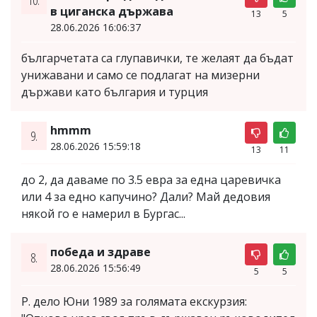
10.
в циганска държава
13
5
28.06.2026 16:06:37
българчетата са глупавички, те желаят да бъдат
унижавани и само се подлагат на мизерни
държави като българия и турция
hmmm
9.
28.06.2026 15:59:18
13
11
до 2, да даваме по 3.5 евра за една царевичка
или 4 за едно капучино? Дали? Май дедовия
някой го е намерил в Бургас...
победа и здраве
8.
28.06.2026 15:56:49
5
5
Р. дело Юни 1989 за голямата екскурзия: