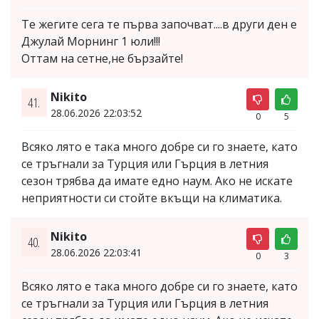
Те жегите сега те първа започват....в други ден е
Джулай Морнинг 1 юли!!!
Оттам на сетне,не бързайте!
Nikito
41.
28.06.2026 22:03:52
0
5
Всяко лято е така много добре си го знаете, като
се тръгнали за Турция или Гърция в летния
сезон трябва да имате едно наум. Ако не искате
неприятности си стойте вкъщи на климатика.
Nikito
40.
28.06.2026 22:03:41
0
3
Всяко лято е така много добре си го знаете, като
се тръгнали за Турция или Гърция в летния