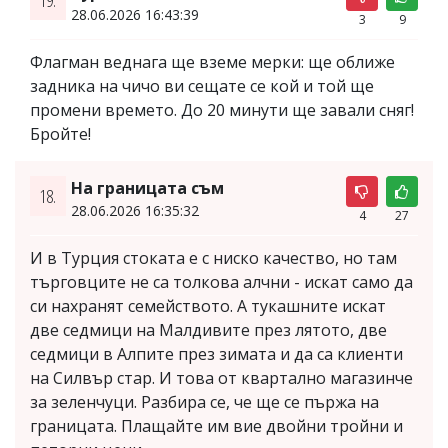
19.
28.06.2026 16:43:39
3
9
Флагман веднага ще вземе мерки: ще оближе
задника на чичо ви сещате се кой и той ще
промени времето. До 20 минути ще завали сняг!
Бройте!
На границата съм
18.
28.06.2026 16:35:32
4
27
И в Турция стоката е с ниско качество, но там
търговците не са толкова алчни - искат само да
си нахранят семейството. А тукашните искат
две седмици на Малдивите през лятото, две
седмици в Алпите през зимата и да са клиенти
на Силвър стар. И това от квартално магазинче
за зеленчуци. Разбира се, че ще се пържа на
границата. Плащайте им вие двойни тройни и