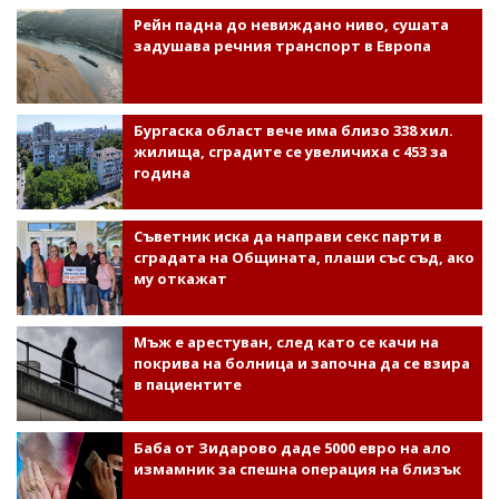
Рейн падна до невиждано ниво, сушата
задушава речния транспорт в Европа
Бургаска област вече има близо 338 хил.
жилища, сградите се увеличиха с 453 за
година
Съветник иска да направи секс парти в
сградата на Общината, плаши със съд, ако
му откажат
Мъж е арестуван, след като се качи на
покрива на болница и започна да се взира
в пациентите
Баба от Зидарово даде 5000 евро на ало
измамник за спешна операция на близък