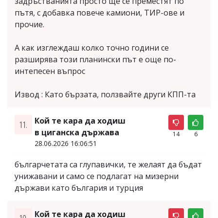
задръстванията просто ще се преместят по
пътя, с добавка повече камиони, ТИР-ове и
прочие.
А как изглеждаш колко точно години се
разширява този планински път е още по-
интепесен въпрос
Извод : Като бързата, ползвайте други КПП-та
Кой те кара да ходиш
11.
в циганска държава
14
6
28.06.2026 16:06:51
българчетата са глупавички, те желаят да бъдат
унижавани и само се подлагат на мизерни
държави като българия и турция
Кой те кара да ходиш