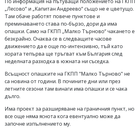
По информация на пътуващи положението на ГКПП
„Лесово“ и „Капитан Андреево“ също не е цветущо.
Там обаче работят повече пунктове и
преминаването става по-бързо, дори да има
опашки. Само на ГКПП „Малко Търново“ чакането е
безкрайно. Очаква се в следващите часове
движението да е още по-интензивно, тъй като
хората тепърва ще тръгват към България след
неделната разходка в южната ни съседка.
Всъщност опашките на ГКПП "Малко Търново" не
са новина от години. В почините дни или през
летните сезони там винаги има опашки и се чака
дълго.
Има проект за разширяване на граничния пункт, но
все още няма яснота кога евентуално може да
започне изпълнението му.