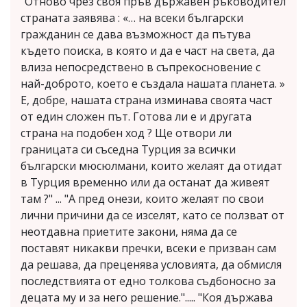
"Отново чрез своя пръв държавен ръководител
страната заявява : «… на всеки български
гражданин се дава възможност да пътува
където поиска, в която и да е част на света, да
влиза непосредствено в съпрекосновение с
най-доброто, което е създала нашата планета. »
Е, добре, нашата страна изминава своята част
от един сложен път. Готова ли е и другата
страна на подобен ход ? Ще отвори ли
границата си съседна Турция за всички
български мюсюлмани, които желаят да отидат
в Турция временно или да останат да живеят
там ?" ... "А пред онези, които желаят по свои
лични причини да се изселят, като се ползват от
неотдавна приетите закони, няма да се
поставят никакви пречки, всеки е призван сам
да решава, да преценява условията, да обмисля
последствията от едно толкова съдбоносно за
децата му и за него решение."..... "Коя държава