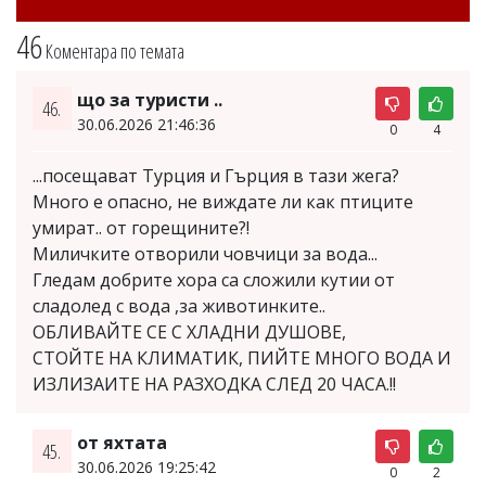
46
Коментара по темата
що за туристи ..
46.
30.06.2026 21:46:36
0
4
...посещават Турция и Гърция в тази жега?
Много е опасно, не виждате ли как птиците
умират.. от горещините?!
Миличките отворили човчици за вода...
Гледам добрите хора са сложили кутии от
сладолед с вода ,за животинките..
ОБЛИВАЙТЕ СЕ С ХЛАДНИ ДУШОВЕ,
СТОЙТЕ НА КЛИМАТИК, ПИЙТЕ МНОГО ВОДА И
ИЗЛИЗАИТЕ НА РАЗХОДКА СЛЕД 20 ЧАСА.!!
от яхтата
45.
30.06.2026 19:25:42
0
2