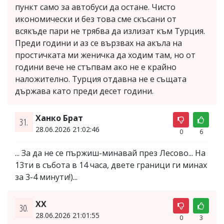
пункт само за автобуси да остане. Чисто
икономически и без това сме скъсани от
всякъде пари не трябва да излизат към Турция.
Преди години и аз се вързвах на акъла на
простичката ми женичка да ходим там, но от
години вече не стъпвам ако не е крайно
наложително. Турция отдавна не е същата
държава като преди десет години.
Ханко Брат
31.
28.06.2026 21:02:46
0
6
... За да не се пържиш-минавай през Лесово... На
13ти в събота в 14 часа, двете граници ги минах
за 3-4 минути!)...
ХХ
30.
28.06.2026 21:01:55
0
3