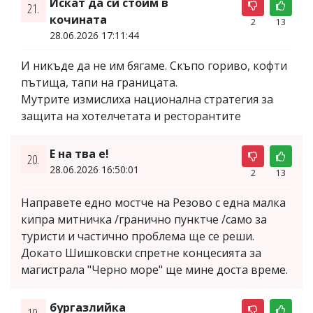
Искат да си стоим в
21.
кочината
2
13
28.06.2026 17:11:44
И никъде да не им бягаме. Скъпо гориво, кофти
пътища, тапи на границата.
Мутрите измислиха национална стратегия за
защита на хотелчетата и ресторантите
Е на тва е!
20.
28.06.2026 16:50:01
2
13
Направете едно мостче на Резово с една малка
кипра митничка /гранично пунктче /само за
туристи и частично проблема ще се реши.
Докато Шишковски спретне концесията за
магистрала "Черно море" ще мине доста време.
бургазлийка