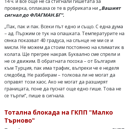
14 ч. и все още не са стигнали гишетата за
проверка, оплакаха се те в рубриката ни
„Вашият
сигнал до ФЛАГМАН.БГ“.
„Пак, пак и пак. Всеки път едно и също. С една дума
– ад. Пържим се тук на опашката. Температурите на
сянка показват 40 градуса, на слънце не ми се и
мисли. Не можем да стоим постоянно на климатик в
колата. Ще прегрее накрая. Буквално сме спрели и
не се движим. В обратната посока – от България
към Турция, пак има трафик, въпреки че е неделя
следобед. Не разбирам – толкова ли не могат да
оправят този хаос. Ако не могат да разширят
границата, поне да пуснат още едно гише. Това не
се търпи“, пише в сигнала.
Тотална блокада на ГКПП "Малко
Търново"