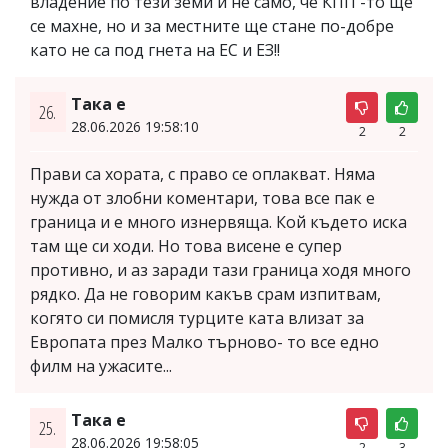
владение по тези земи и не само, че КПП -то ще
се махне, но и за местните ще стане по-добре
като не са под гнета на ЕС и ЕЗ!!
Така е
26.
28.06.2026 19:58:10
2
2
Прави са хората, с право се оплакват. Няма
нужда от злобни коментари, това все пак е
граница и е много изнервяща. Кой където иска
там ще си ходи. Но това висене е супер
противно, и аз заради тази граница ходя много
рядко. Да не говорим какъв срам изпитвам,
когято си помисля турците ката влизат за
Европата през Малко търново- то все едно
филм на ужасите...
Така е
25.
28.06.2026 19:58:05
2
3