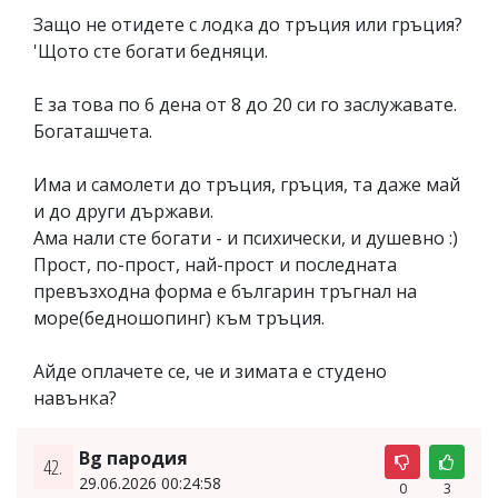
Защо не отидете с лодка до тръция или гръция?
'Щото сте богати бедняци.
Е за това по 6 дена от 8 до 20 си го заслужавате.
Богаташчета.
Има и самолети до тръция, гръция, та даже май
и до други държави.
Ама нали сте богати - и психически, и душевно :)
Прост, по-прост, най-прост и последната
превъзходна форма е българин тръгнал на
море(бедношопинг) към тръция.
Айде оплачете се, че и зимата е студено
навънка?
Bg пародия
42.
29.06.2026 00:24:58
0
3