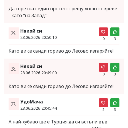
Да спретнат един протест срещу лошото вреве
- като "на Запад".
Някой си
29.
28.06.2026 20:50:10
0
3
Като ви се свиди гориво до Лесово изгаряйте!
Някой си
28.
28.06.2026 20:49:00
0
3
Като ви се свиди гориво до Лесово изгаряйте!
УдоМача
27.
28.06.2026 20:45:44
5
3
А най-хубаво ще е Турция да си встъпи във