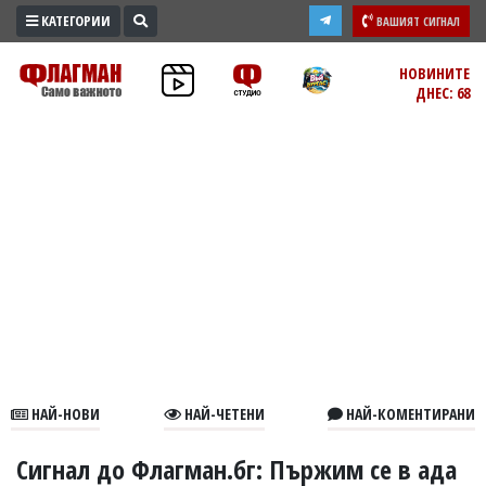
КАТЕГОРИИ
ВАШИЯТ СИГНАЛ
ПРОМО
НОВИНИТЕ
ДНЕС: 68
ЗОНА
ИЗБОРИ
2026
ПРАКТИЧНО
КУЛТУРА
ЗДРАВЕ
ПОЛИТИКА
ОБЩИНИ
ОБЩЕСТВО
ЛАЙФСТАЙЛ
НАЙ-НОВИ
НАЙ-ЧЕТЕНИ
НАЙ-КОМЕНТИРАНИ
ВОЙНАТА
В
Сигнал до Флагман.бг: Пържим се в ада