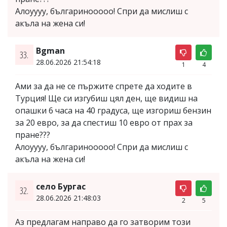
Алоуууу, българинооооо! Спри да мислиш с
акъла на жена си!
Bgman
33.
28.06.2026 21:54:18
1
4
Ами за да не се пържите спрете да ходите в
Турция! Ще си изгубиш цял ден, ще видиш на
опашки 6 часа на 40 градуса, ще изгориш бензин
за 20 евро, за да спестиш 10 евро от прах за
пране???
Алоуууу, българинооооо! Спри да мислиш с
акъла на жена си!
село Бургас
32.
28.06.2026 21:48:03
2
5
Аз предлагам направо да го затворим този