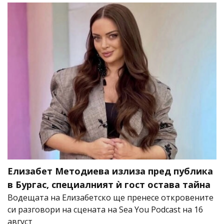
Елизабет Методиева излиза пред публика
в Бургас, специалният ѝ гост остава тайна
Водещата на Елизабетско ще пренесе откровените
си разговори на сцената на Sea You Podcast на 16
август