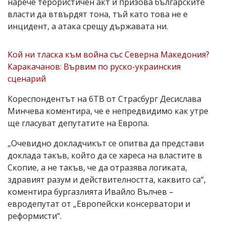
нарече терористичен акт и призова българските
власти да втвърдят тона, тъй като това не е
инцидент, а атака срещу държавата ни.
Кой ни тласка към война със Северна Македония?
Каракачанов: Вървим по руско-украинския
сценарий
Кореспондентът на бТВ от Страсбург Десислава
Минчева коментира, че е непредвидимо как утре
ще гласуват депутатите на Европа.
„Очевидно докладчикът се опитва да представи
доклада такъв, който да се хареса на властите в
Скопие, а не такъв, че да отразява логиката,
здравият разум и действителността, каквито са“,
коментира бургазлията Ивайло Вълчев –
евродепутат от „Европейски консерватори и
реформисти“.