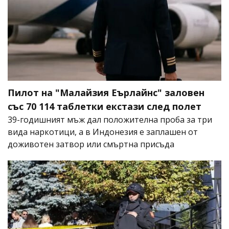
Пилот на "Малайзия Еърлайнс" заловен
със 70 114 таблетки екстази след полет
39-годишният мъж дал положителна проба за три
вида наркотици, а в Индонезия е заплашен от
доживотен затвор или смъртна присъда