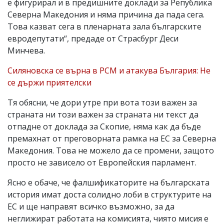
е фигурирал и в предишните доклади за Република
Северна Македония и няма причина да пада сега.
Това казват сега в пленарната зала българските
евродепутати“, предаде от Страсбург Деси
Минчева.
Силяновска се върна в РСМ и атакува България: Не
се държи приятелски
Тя обясни, че дори утре при вота този важен за
страната ни този важен за страната ни текст да
отпадне от доклада за Скопие, няма как да бъде
премахнат от преговорната рамка на ЕС за Северна
Македония. Това не можело да се промени, защото
просто не зависело от Европейския парламент.
Ясно е обаче, че фалшификаторите на българската
история имат доста солидно лоби в структурите на
ЕС и ще направят всичко възможно, за да
неглижират работата на комисията, чиято мисия е