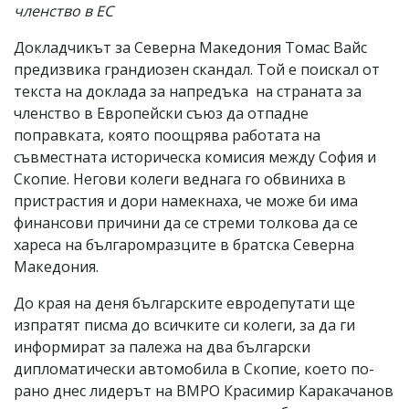
членство в ЕС
Докладчикът за Северна Македония Томас Вайс
предизвика грандиозен скандал. Той е поискал от
текста на доклада за напредъка на страната за
членство в Европейски съюз да отпадне
поправката, която поощрява работата на
съвместната историческа комисия между София и
Скопие. Негови колеги веднага го обвиниха в
пристрастия и дори намекнаха, че може би има
финансови причини да се стреми толкова да се
хареса на българомразците в братска Северна
Македония.
До края на деня българските евродепутати ще
изпратят писма до всичките си колеги, за да ги
информират за палежа на два български
дипломатически автомобила в Скопие, което по-
рано днес лидерът на ВМРО Красимир Каракачанов