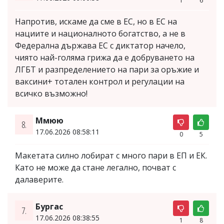
1
6
Напротив, искаме да сме в ЕС, но в ЕС на
нациите и националното богатство, а не в
Федерална държава ЕС с диктатор начело,
чиято най-голяма грижа да е добруването на
ЛГБТ и разпределението на пари за оръжие и
ваксини+ тотален контрол и регулации на
всичко възможно!
Ммюю
8.
17.06.2026 08:58:11
0
5
Макетата силно лобират с много пари в ЕП и ЕК.
Като не може да стане легално, почват с
далаверите.
Бургас
7.
17.06.2026 08:38:55
1
8