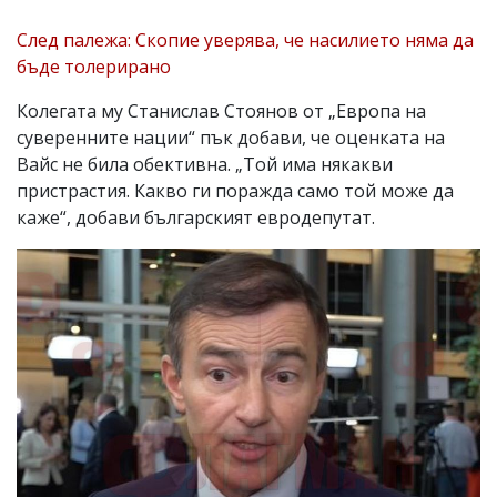
След палежа: Скопие уверява, че насилието няма да
бъде толерирано
Колегата му Станислав Стоянов от „Европа на
суверенните нации“ пък добави, че оценката на
Вайс не била обективна. „Той има някакви
пристрастия. Какво ги поражда само той може да
каже“, добави българският евродепутат.