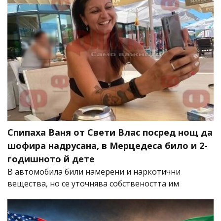
Спипаха Ваня от Свети Влас посред нощ да
шофира надрусана, в Мерцедеса било и 2-
годишното й дете
В автомобила били намерени и наркотични
вещества, но се уточнява собствеността им