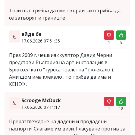
Този път трябва да сме твърди...ако трябва да
се затворят и границте
айде бе
6.
17.06.2026 07:51:35
1
9
През 2009 г. чешкия скулптор Давид Черни
представи България на арт инсталация в
Брюксел като "турска тоалетна " ( клекало ).
Ами щом има клекало , то трябва да има и
КЕНЕФ .
Scrooge McDuck
5.
17.06.2026 07:11:17
1
18
Преразглеждане на дадени и продадени
паспорти. Слагаме им визи. Гласуване против за