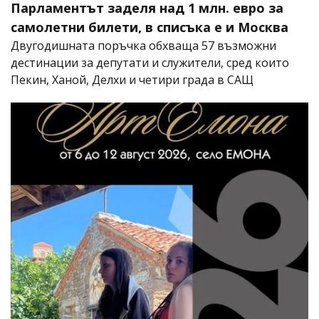
Парламентът заделя над 1 млн. евро за
самолетни билети, в списъка е и Москва
Двугодишната поръчка обхваща 57 възможни
дестинации за депутати и служители, сред които
Пекин, Ханой, Делхи и четири града в САЩ