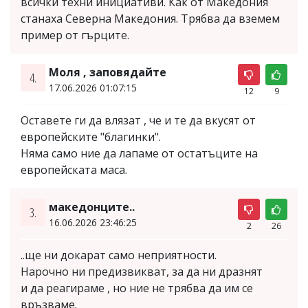
всички техни инициативи. Как от Македония
станаха Северна Македония. Трябва да вземем
пример от гърците.
Моля , заповядайте
4.
17.06.2026 01:07:15
12
9
Оставете ги да влязат , че и те да вкусят от
европейските "благинки".
Няма само ние да лапаме от остатъците на
европейската маса.
македонците..
3.
16.06.2026 23:46:25
2
26
..ще ни докарат само неприятности.
Нарочно ни предизвикват, за да ни дразнят
и да реагираме , но ние не трябва да им се
връзваме.