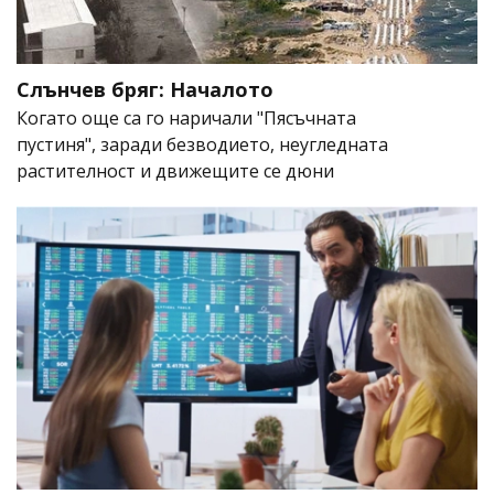
Слънчев бряг: Началото
Когато още са го наричали "Пясъчната
пустиня", заради безводието, неугледната
растителност и движещите се дюни