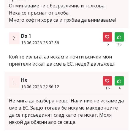
Отминаваме ги с безразличие и толкова.
Нека се пръснат от злоба.
Много кофти хора са и трябва да внимаваме!
Do 1
2.
16.06.2026 23:02:36
6
18
Кой те излъга, аз искам и почти всички мои
приятели искат да сме в ЕС, недей да лъжеш!
Не
1.
16.06.2026 22:36:12
16
4
Не мига да еазбера нещо. Нали ние не искаме да
сме в ЕС. Защо тогава бе искаме македонците
да се присъединят след като те искат. Моля
някой да обясни ало се сеща.