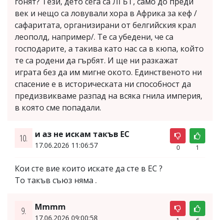
гонят? Тези, дето сега са ЛГБТ, само до преди
век и нещо са ловували хора в Африка за кеф /
сафаритата, организирани от белгийския крал
леополд, например/. Те са убедени, че са
господарите, а такива като нас са в кюпа, който
те са родени да гърбят. И ще ни разкажат
играта без да им мигне окото. Единственото ни
спасение е в историческата ни способност да
предизвикваме разпад на всяка гнила империя,
в която сме попадали.
и аз не искам такъв ЕС
10.
17.06.2026 11:06:57
0
1
Кои сте вие които искате да сте в ЕС ?
То такъв съюз няма .
Mmmm
9.
17.06.2026 09:00:58