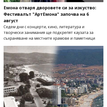
Емона отваря дворовете си за изкуство:
Фестивалът "АртЕмона" започва на 6
август
Седем дни с концерти, кино, литература и
творчески занимания ще подкрепят каузата за
съхраняване на местните храмове и паметници