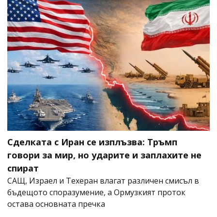
Сделката с Иран се изплъзва: Тръмп
говори за мир, но ударите и заплахите не
спират
САЩ, Израел и Техеран влагат различен смисъл в
бъдещото споразумение, а Ормузкият проток
остава основната пречка