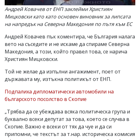
Андрей Ковачев от ЕНП заклейми Християн
Мицковски като като основен виновник за липсата
на напредък на Северна Македония по пътя към ЕС
Андрей Ковачев пък коментира, че България налага
вето на съседите и не искаме да спираме Северна
Македония, а този, който правел това, се нарича
Християн Мицковски.
Той не желае да изпълни ангажимент, поет от
държавата му, изтъкна политикът от ЕНП.
Подпалиха дипломатически автомобили на
българското посолство в Скопие
„Трябва да се убеждава всяка политическа група и
буквално всеки депутат за това, което се случва в
Скопие. Важно е всеки от тях да чуе и да си
припомни, че текстът за т.нар. историческа комисия