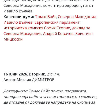
Северна Македония, коментира евродепутатът
Коментарите
под
Ивайло Вълчев
статиите
Ключови думи:
Томас Вайс
,
Северна Македония
,
се
Ивайло Вълчев
,
Европейския парламент
,
въвеждат
от
историческа комисия София Скопие
,
доклад за
читателите
Северна Македония
,
Андрей Ковачев
,
Християн
и
Мицкоски
редакцията
не
носи
отговорност
за
тях!
Ако
откриете
обиден
16 Юни 2026
, Вторник, 21:17 ч.
за
Автор: Михаил ДИМИТРОВ
вас
коментар,
моля
Докладчикът Томас Вайс поиска поправката,
сигнализирайте
поощряваща работата на историческата комисия,
ни!
да отпадне от доклада за напредъка на Скопие за