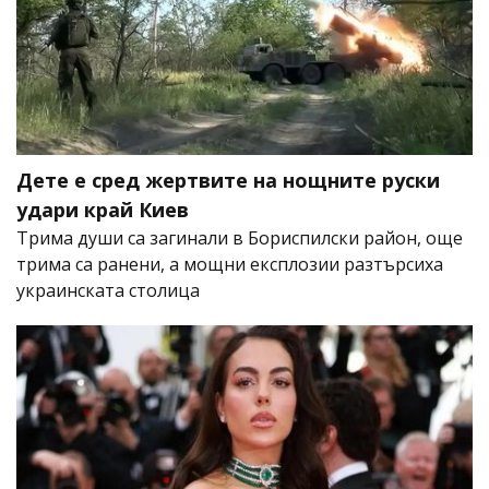
Дете е сред жертвите на нощните руски
удари край Киев
Трима души са загинали в Бориспилски район, още
трима са ранени, а мощни експлозии разтърсиха
украинската столица