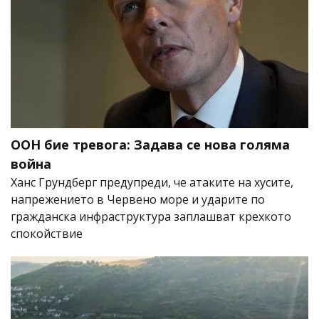
ООН бие тревога: Задава се нова голяма
война
Ханс Грундберг предупреди, че атаките на хусите,
напрежението в Червено море и ударите по
гражданска инфраструктура заплашват крехкото
спокойствие