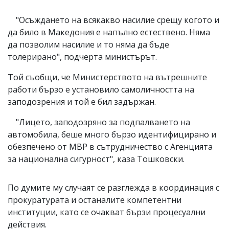
"Осъждането на всякакво насилие срещу когото и
да било в Македония е напълно естествено. Няма
да позволим насилие и то няма да бъде
толерирано", подчерта министърът.
Той съобщи, че Министерството на вътрешните
работи бързо е установило самоличността на
заподозрения и той е бил задържан.
"Лицето, заподозряно за подпалването на
автомобила, беше много бързо идентифицирано и
обезпечено от МВР в сътрудничество с Агенцията
за национална сигурност", каза Тошковски.
По думите му случаят се разглежда в координация с
прокуратурата и останалите компетентни
институции, като се очакват бързи процесуални
действия.