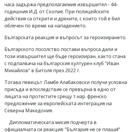
часа задържа предполагаемия извършител - 44-
годишния И.Д. от Скопие. При полицейските
действия са открити и дрехите, с които той е бил
облечен по време на нападението.
Българската реакция и въпросът за героизирането
Българското посолство постави въпроса дали и
този извършител ще бъде героизиран, както стана
с подпалвача на българския културен клуб "Иван
Михайлов" в Битоля през 2022 г.
Тогава певецът Ламбе Алабаковски получи условна
присъда и впоследствие се превърна в едно от
лицата на протестите срещу т.нар. френско
предложение за европейската интеграция на
Северна Македония.
Дипломатическата мисия подчерта в
официалната си реакция: "България не се плаши!"