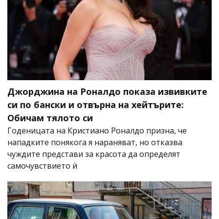
Джорджина на Роналдо показа извивките
си по бански и отвърна на хейтърите:
Обичам тялото си
Годеницата на Кристиано Роналдо призна, че
нападките понякога я нараняват, но отказва
чуждите представи за красота да определят
самочувствието ѝ