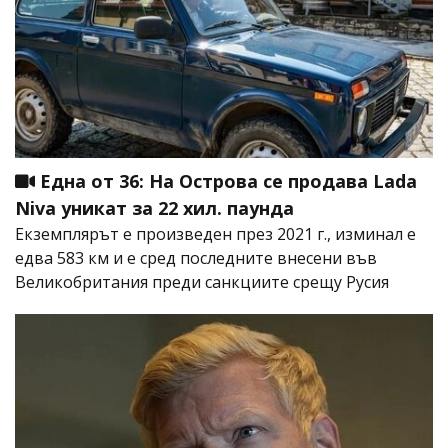
Една от 36: На Острова се продава Lada
Niva уникат за 22 хил. паунда
Екземплярът е произведен през 2021 г., изминал е
едва 583 км и е сред последните внесени във
Великобритания преди санкциите срещу Русия