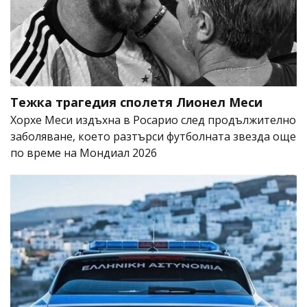
Тежка трагедия сполетя Лионел Меси
Хорхе Меси издъхна в Росарио след продължително
заболяване, което разтърси футболната звезда още
по време на Мондиал 2026