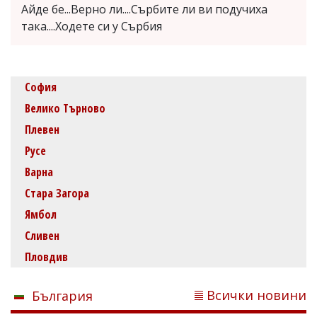
Айде бе...Верно ли....Сърбите ли ви подучиха
така....Ходете си у Сърбия
София
Велико Търново
Плевен
Русе
Варна
Стара Загора
Ямбол
Сливен
Пловдив
Всички новини
България