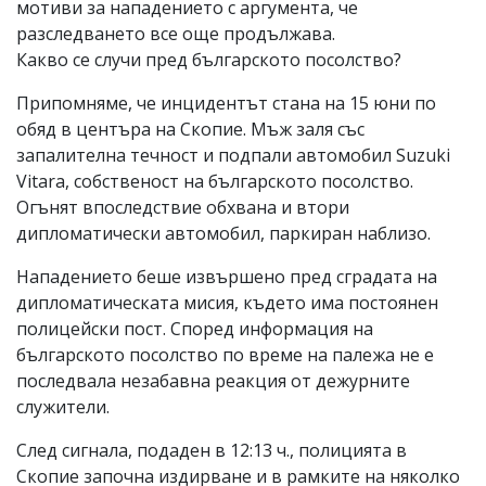
мотиви за нападението с аргумента, че
разследването все още продължава.
Какво се случи пред българското посолство?
Припомняме, че инцидентът стана на 15 юни по
обяд в центъра на Скопие. Мъж заля със
запалителна течност и подпали автомобил Suzuki
Vitara, собственост на българското посолство.
Огънят впоследствие обхвана и втори
дипломатически автомобил, паркиран наблизо.
Нападението беше извършено пред сградата на
дипломатическата мисия, където има постоянен
полицейски пост. Според информация на
българското посолство по време на палежа не е
последвала незабавна реакция от дежурните
служители.
След сигнала, подаден в 12:13 ч., полицията в
Скопие започна издирване и в рамките на няколко