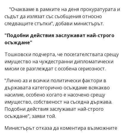
"Очакваме в рамките на деня прокуратурата и
съдът да излязат със съобщения относно
следващите стъпки", добави министърът.
"Подобни действия заслужават най-строго
осъждане"
Тошковски подчерта, че посегателствата срещу
имущество на чуждестранни дипломатически
мисии се разглеждат с особена сериозност.
"Лично аз и всички политически фактори в
държавата категорично осъждаме всякакво
насилие, особено когато е насочено срещу
имущество, собственост на съседна държава.
Подобни действия заслужават най-строго
осъждане", заяви той.
Министърът отказа да коментира възможните