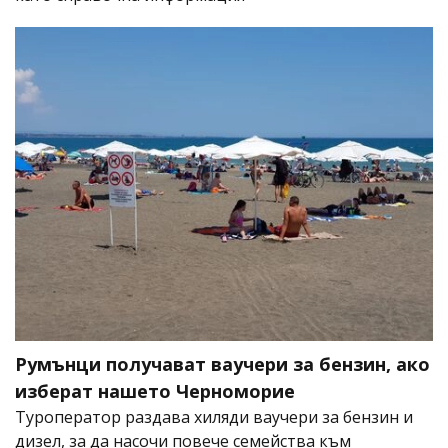
Румънци получават ваучери за бензин, ако
изберат нашето Черноморие
Туроператор раздава хиляди ваучери за бензин и
дизел, за да насочи повече семейства към