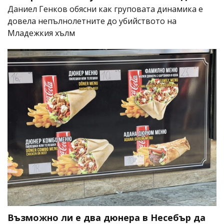
Даниел Генков обясни как груповата динамика е
довела непълнолетните до убийството на
Младежкия хълм
Възможно ли е два дюнера в Несебър да