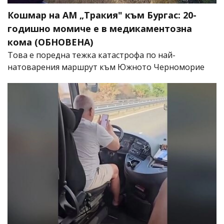
Кошмар на АМ „Тракия" към Бургас: 20-
годишно момиче е в медикаментозна
кома (ОБНОВЕНА)
Това е поредна тежка катастрофа по най-
натоварения маршрут към Южното Черноморие