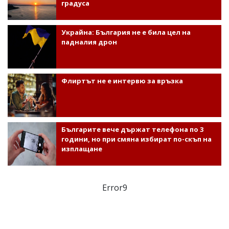
градуса
Украйна: България не е била цел на
падналия дрон
Флиртът не е интервю за връзка
Българите вече държат телефона по 3
години, но при смяна избират по-скъп на
изплащане
Error9