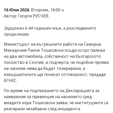
Коментарите
16 Юни 2026
, Вторник, 16:00 ч.
под
статиите
Автор: Георги РУСЧЕВ
се
въвеждат
Задържан е 44-годишен мъж, а разследването
от
читателите
продължава
и
редакцията
Министърът на вътрешните работи на Северна
не
Македония Панче Тошковски осъди остро палежа
носи
отговорност
на два автомобила, собственост на българското
за
посолство в Скопие, и подчерта, че подобни прояви
тях!
на насилие няма да бъдат толерирани, а
Ако
откриете
извършителите ще понесат отговорност, предаде
обиден
БГНЕС.
за
вас
По време на подписването на Декларацията за
коментар,
намерения за превенция на насилието сред
моля
сигнализирайте
младите хора Тошковски заяви, че институциите са
ни!
реагирали незабавно след инцидента.