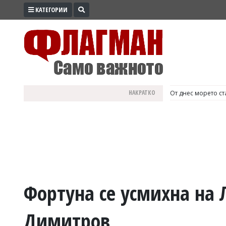
КАТЕГОРИИ
ПРОМО
ЗОНА
ИЗБОРИ
2026
ПРАКТИЧНО
НАКРАТКО
България е №1 в Е
КУЛТУРА
ЗДРАВЕ
ПОЛИТИКА
ОБЩИНИ
ОБЩЕСТВО
ЛАЙФСТАЙЛ
Фортуна се усмихна на 
ВОЙНАТА
Димитров
В