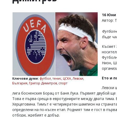
УКРАЙНА
СПОРТ
16 Юни 
РАЗСЛЕДВАНЕ
Автор: 
БИЗНЕС
Футболн
ЮГ
бъде ча
Късмет 
Управители:
носител
Веселин
Василев,
Футболн
email:
Нион, Ш
v.vasilev@flagman.bg
организ
Катя
Касабова,
Ето и 
Ключови думи:
футбол
,
тенис
,
ЦСКА
,
Левски
,
еmail:
k.kassabova@flagman.bg
България
,
Григор Димитров
,
спорт
Левски 
Главен
лига босненския Борац от Баня Лука. Първият двубой ще с
редактор:
Това е първа среща в евротурнирите между двата тима. 
Иван
Колев,
Херцеговина. Тимът е четирикратен шампион на страната
email:
определени на по-късен етап. Родният тим е гост в първ
office@flagman.bg
отбори, жребият е добър.