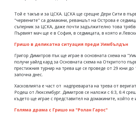
Коментарите
под
Той е такъв и за ЦСКА. ЦСКА ще срещне Дери Сити в пър
статиите
"червените" са домакини, реваншът на Острова е седмица
се
съперник за ЦСКА, даже почти задължително това трябва 
въвеждат
Първият мач ще е в София, в седмицата, в която и Левски
от
читателите
Гришо в деликатна ситуация преди Уимбълдън
и
редакцията
Григор Димитров пък ще играе в основната схема на "У
не
носи
получи уайлд кард за Основната схема на Откритото пър
отговорност
престижния турнир на трева ще се проведе от 29 юни до
за
започна днес.
тях!
Ако
Хасковлията е част от надпреварата на трева от верига
откриете
Родеш от Люксембург. Димитров се наложи с 6:3, 6:4 срещ
обиден
където ще играе с представител на домакините, който е 
за
вас
Голяма драма с Гришо на "Ролан Гарос"
коментар,
моля
сигнализирайте
ни!