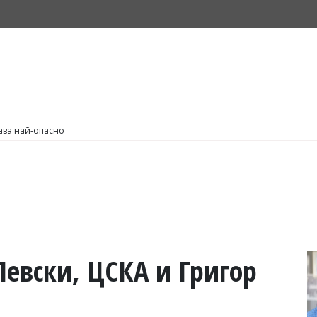
С по пушене на цигари
Левски, ЦСКА и Григор