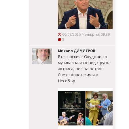
06/08/2026, Четвъртък 09:39
5
Михаил ДИМИТРОВ
Българският Окуджава в
музикална изповед с руска
актриса, пее на остров
Света Анастасия и в
Несебър