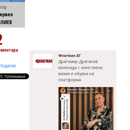
втор
ервел
ИЛИЕВ
2
оментара
Флагман.БГ
Драгомир Драганов
подели
изненада с женствена
визия и обувки на
платформа