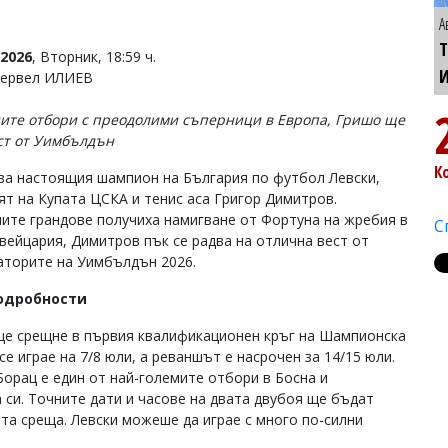
А
Т
2026
, Вторник, 18:59 ч.
Тервел ИЛИЕВ
ите отбори с преодолими съперници в Европа, Гришо ще
ст от Уимбълдън
К
за настоящия шампион на България по футбол Левски,
ят на Купата ЦСКА и тенис аса Григор Димитров.
ите грандове получиха намигване от Фортуна на жребия в
С
вейцария, Димитров пък се радва на отлична вест от
аторите на Уимбълдън 2026.
подробности
ще срещне в първия квалификационен кръг на Шампионска
е играе на 7/8 юли, а реваншът е насрочен за 14/15 юли.
Борац е един от най-големите отбори в Босна и
 си. Точните дати и часове на двата двубоя ще бъдат
ата среща. Левски можеше да играе с много по-силни