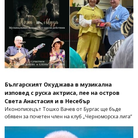
Българският Окуджава в музикална
изповед с руска актриса, пее на остров
Света Анастасия и в Несебър
Иконописецът Тошко Вачев от Бургас ще бъде
обявен за почетен член на клуб „Черноморска лига“