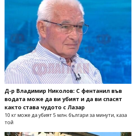
Д-р Владимир Николов: С фентанил във
водата може да ви убият и да ви спасят
както става чудото с Лазар
10 кг може да убият 5 млн. българи за минути, каза
той