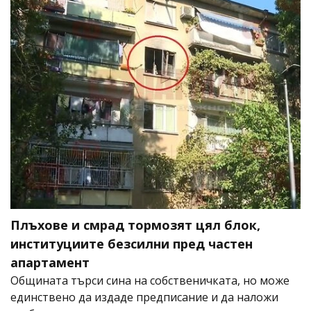
Плъхове и смрад тормозят цял блок,
институциите безсилни пред частен
апартамент
Общината търси сина на собственичката, но може
единствено да издаде предписание и да наложи