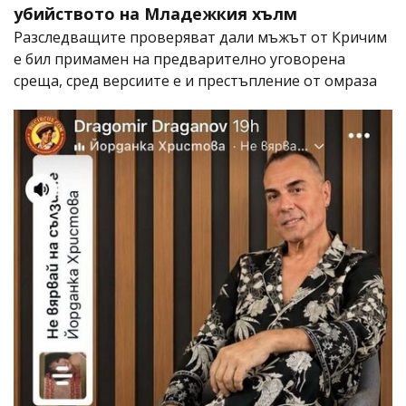
убийството на Младежкия хълм
Разследващите проверяват дали мъжът от Кричим
е бил примамен на предварително уговорена
среща, сред версиите е и престъпление от омраза