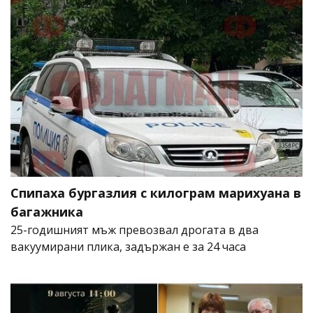
Спипаха бургазлия с килограм марихуана в
багажника
25-годишният мъж превозвал дрогата в два
вакуумирани плика, задържан е за 24 часа