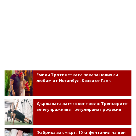
Емили Тротинетката показа новия си
любим от Истанбул: Казва се Танк
Държавата затяга контрола: Треньорите
вече упражняват регулирана професия
Фабрика за смърт: 10 кг фентанил на ден