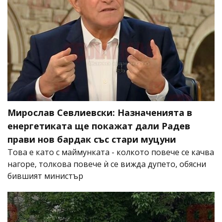
Мирослав Севлиевски: Назначенията в
енергетиката ще покажат дали Радев
прави нов бардак със стари муцуни
Това е като с маймунката - колкото повече се качва
нагоре, толкова повече ѝ се вижда дупето, обясни
бившият министър