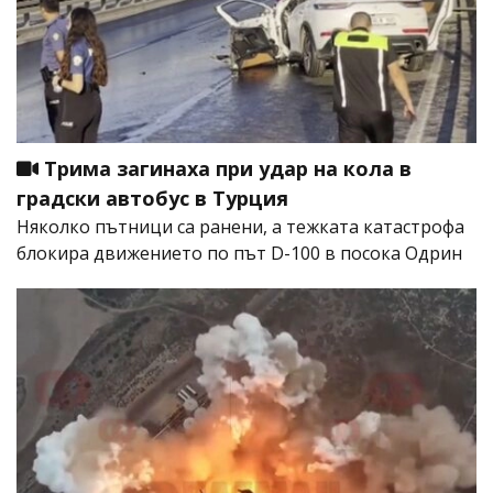
Трима загинаха при удар на кола в
градски автобус в Турция
Няколко пътници са ранени, а тежката катастрофа
блокира движението по път D-100 в посока Одрин