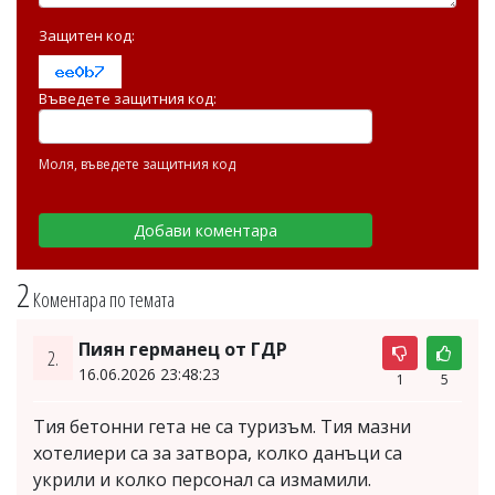
Защитен код:
Въведете защитния код:
Моля, въведете защитния код
2
Коментара по темата
Пиян германец от ГДР
2.
16.06.2026 23:48:23
1
5
Тия бетонни гета не са туризъм. Тия мазни
хотелиери са за затвора, колко данъци са
укрили и колко персонал са измамили.