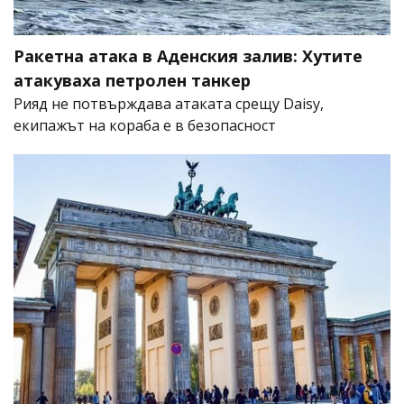
Ракетна атака в Аденския залив: Хутите
атакуваха петролен танкер
Рияд не потвърждава атаката срещу Daisy,
екипажът на кораба е в безопасност