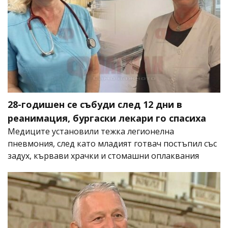
28-годишен се събуди след 12 дни в
реанимация, бургаски лекари го спасиха
Медиците установили тежка легионелна
пневмония, след като младият готвач постъпил със
задух, кървави храчки и стомашни оплаквания