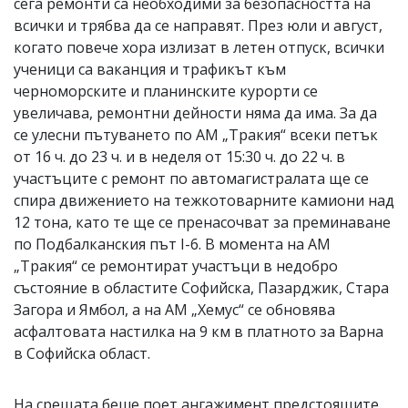
сега ремонти са необходими за безопасността на
всички и трябва да се направят. През юли и август,
когато повече хора излизат в летен отпуск, всички
ученици са ваканция и трафикът към
черноморските и планинските курорти се
увеличава, ремонтни дейности няма да има. За да
се улесни пътуването по АМ „Тракия“ всеки петък
от 16 ч. до 23 ч. и в неделя от 15:30 ч. до 22 ч. в
участъците с ремонт по автомагистралата ще се
спира движението на тежкотоварните камиони над
12 тона, като те ще се пренасочват за преминаване
по Подбалканския път I-6. В момента на АМ
„Тракия“ се ремонтират участъци в недобро
състояние в областите Софийска, Пазарджик, Стара
Загора и Ямбол, а на АМ „Хемус“ се обновява
асфалтовата настилка на 9 км в платното за Варна
в Софийска област.
На срещата беше поет ангажимент предстоящите