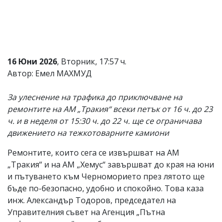
Коментарите
под
статиите
се
въвеждат
от
16 Юни 2026
, Вторник, 17:57 ч.
читателите
Автор: Емел МАХМУД
и
редакцията
не
За улеснение на трафика до приключване на
носи
ремонтите на АМ „Тракия“ всеки петък от 16 ч. до 23
отговорност
за
ч. и в неделя от 15:30 ч. до 22 ч. ще се ограничава
тях!
движението на тежкотоварните камиони
Ако
откриете
Ремонтите, които сега се извършват на АМ
обиден
за
„Тракия“ и на АМ „Хемус“ завършват до края на юни
вас
и пътуването към Черноморието през лятото ще
коментар,
бъде по-безопасно, удобно и спокойно. Това каза
моля
сигнализирайте
инж. Александър Тодоров, председател на
ни!
Управителния съвет на Агенция „Пътна