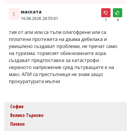
маската
1.
16.06.2026 20:55:01
1
4
тия от апи или са тъпи олигофрени или са
пплатени протежета на двама дебелака и
умишлено създават проблеми, не пречат само
на туризма. тормозят обикновените хора.
създават предпоставки за катастрофи .
нервното напрежение сред пътуващите е на
макс. АПИ са престъпници не знам защо
прокуратурата мълчи
София
Велико Търново
Плевен