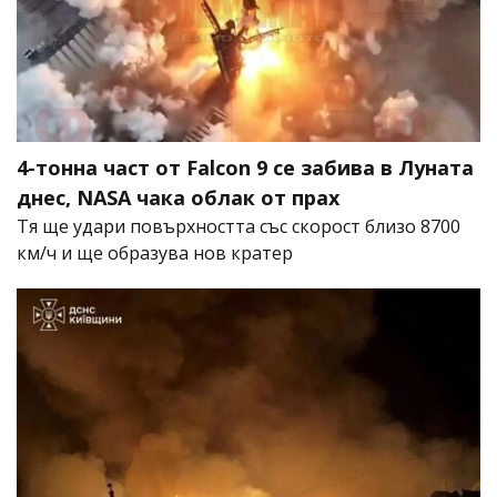
4-тонна част от Falcon 9 се забива в Луната
днес, NASA чака облак от прах
Тя ще удари повърхността със скорост близо 8700
км/ч и ще образува нов кратер