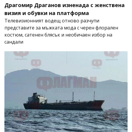
Драгомир Драганов изненада с женствена
визия и обувки на платформа
Телевизионният водещ отново разчупи
представите за мъжката мода с черен флорален
костюм, сатенен блясък и необичаен избор на
сандали