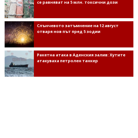
се равняват на 5 млн. токсични дози
Слънчевото затъмнение на 12 август
отваря нов път пред 5 зодии
Ракетна атака в Аденския залив: Хутите
атакуваха петролен танкер