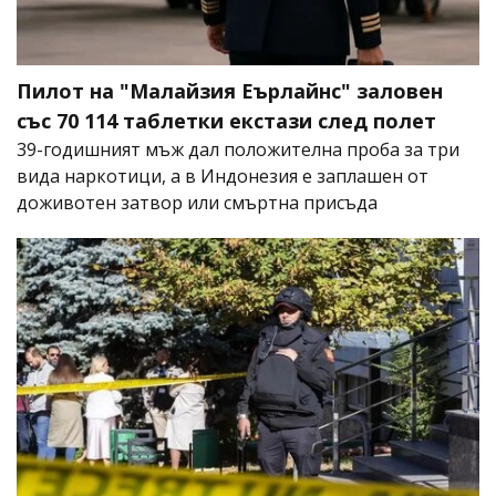
Пилот на "Малайзия Еърлайнс" заловен
със 70 114 таблетки екстази след полет
39-годишният мъж дал положителна проба за три
вида наркотици, а в Индонезия е заплашен от
доживотен затвор или смъртна присъда