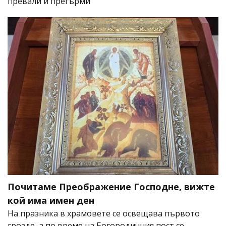
превали и прегърми
Почитаме Преображение Господне, вижте
кой има имен ден
На празника в храмовете се освещава първото
грозде, а по време на Богородичния пост се