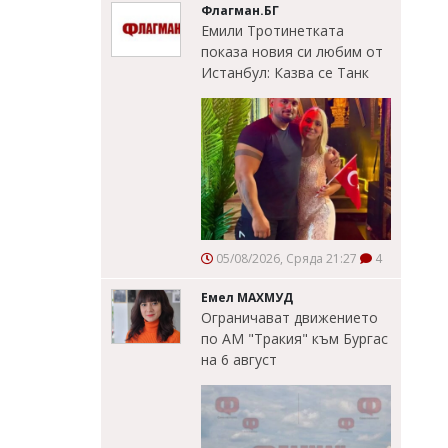
Флагман.БГ
Емили Тротинетката
показа новия си любим от
Истанбул: Казва се Танк
05/08/2026, Сряда 21:27
4
Емел МАХМУД
Ограничават движението
по АМ "Тракия" към Бургас
на 6 август