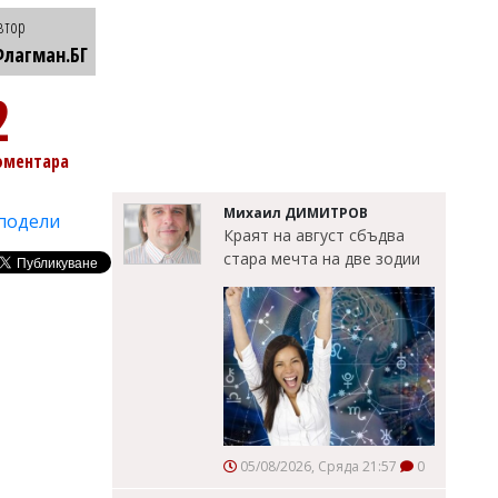
втор
лагман.БГ
2
оментара
Михаил ДИМИТРОВ
подели
Краят на август сбъдва
стара мечта на две зодии
05/08/2026, Сряда 21:57
0