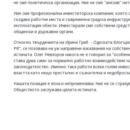
не сме политическа организация. Ние не сме "анклав" нит
Ние сме професионална инвеститорска компания, която с
създава работни места и съвременна градска инфраструк
експлоатация обекти. Инвестирали сме собствени средств
общински и държавни органи.
Относно твърденията на Ирина Гриб - Одеската блогърка
PR", се позовава на уж направени изказвания на собстве
истината. Олег Невзоров никога не е говорил за "особен
става дума само за нормално работно взаимодействие н
законодателство. Именно така работи всеки голям инвес
властта като нещо престъпно е съзнателна и недобросъ
Нашата позиция е ясна и непроменлива: Ние не се страху
Обществото заслужава цялата истината.