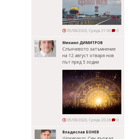
05/08/2026, Сряда 21:00
0
Михаил ДИМИТРОВ
Слънчевото затъмнение
на 12 август отваря нов
път пред 5 зодии
05/08/2026, Сряда 20:28
0
Владислав БОНЕВ
Шокиращо: Син държал