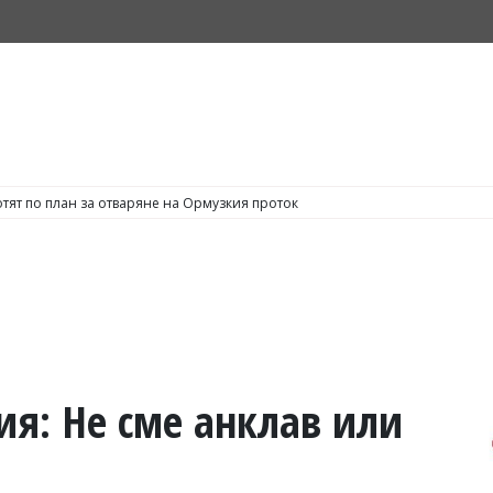
тят по план за отваряне на Ормузкия проток
ия: Не сме анклав или