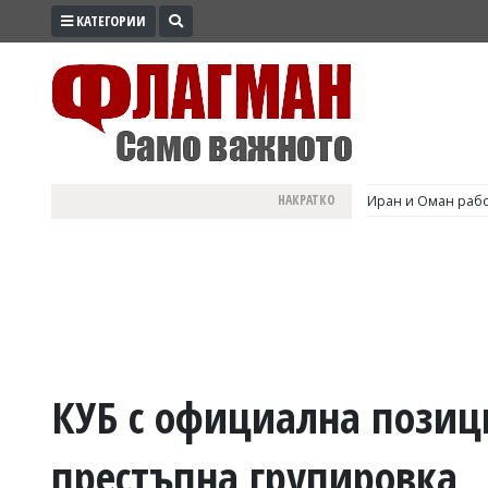
КАТЕГОРИИ
ПРОМО
ЗОНА
ИЗБОРИ
2026
ПРАКТИЧНО
НАКРАТКО
Иран и Оман рабо
КУЛТУРА
ЗДРАВЕ
ПОЛИТИКА
ОБЩИНИ
ОБЩЕСТВО
ЛАЙФСТАЙЛ
КУБ с официална позиц
ВОЙНАТА
престъпна групировка
В