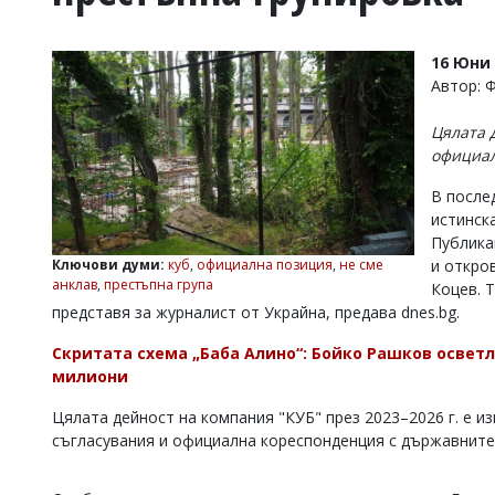
УКРАЙНА
СПОРТ
16 Юни 
РАЗСЛЕДВАНЕ
Автор: 
БИЗНЕС
Цялата 
ЮГ
официал
В после
Управители:
истинск
Веселин
Василев,
Публика
email:
Ключови думи:
куб
,
официална позиция
,
не сме
и откро
v.vasilev@flagman.bg
анклав
,
престъпна група
Коцев. 
Катя
представя за журналист от Украйна, предава dnes.bg.
Касабова,
еmail:
k.kassabova@flagman.bg
Скритата схема „Баба Алино“: Бойко Рашков освет
милиони
Главен
редактор:
Цялата дейност на компания "КУБ" през 2023–2026 г. е 
Иван
Колев,
съгласувания и официална кореспонденция с държавните
email:
office@flagman.bg