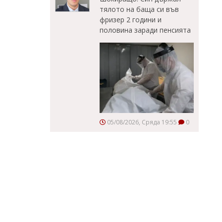
тялото на баща си във
фризер 2 години и
половина заради пенсията
05/08/2026, Сряда 19:55
0