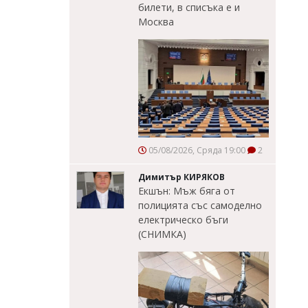
билети, в списъка е и
Москва
05/08/2026, Сряда 19:00
2
Димитър КИРЯКОВ
Екшън: Мъж бяга от
полицията със самоделно
електрическо бъги
(СНИМКА)