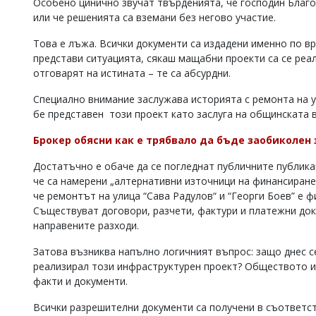
Особено цинично звучат твърденията, че господин Благо
Коментарите
или че решенията са вземани без негово участие.
под
статиите
Това е лъжа. Всички документи са издадени именно по вр
се
представи ситуацията, сякаш мащабни проекти са се реа
въвеждат
отговарят на истината – те са абсурдни.
от
читателите
Специално внимание заслужава историята с ремонта на у
и
бе представен този проект като заслуга на общинската в
редакцията
не
Брокер обясни как е трябвало да бъде заобиколен 
носи
отговорност
Достатъчно е обаче да се погледнат публичните публикац
за
тях!
че са намерени „алтернативни източници на финансиране“
Ако
че ремонтът на улица “Сава Радулов“ и “Георги Боев” е 
откриете
Съществуват договори, разчети, фактури и платежни до
обиден
направените разходи.
за
вас
Затова възниква напълно логичният въпрос: защо днес с
коментар,
реализирал този инфраструктурен проект? Обществото им
моля
факти и документи.
сигнализирайте
ни!
Всички разрешителни документи са получени в съответст