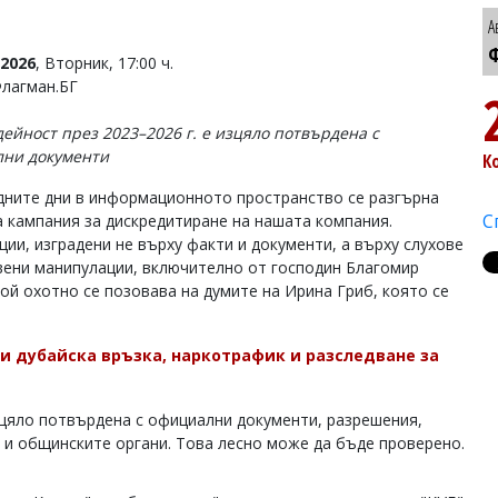
А
Ф
2026
, Вторник, 17:00 ч.
Флагман.БГ
дейност през 2023–2026 г. е изцяло потвърдена с
ни документи
К
дните дни в информационното пространство се разгърна
С
а кампания за дискредитиране на нашата компания.
ции, изградени не върху факти и документи, а върху слухове
вени манипулации, включително от господин Благомир
Той охотно се позовава на думите на Ирина Гриб, която се
ли дубайска връзка, наркотрафик и разследване за
изцяло потвърдена с официални документи, разрешения,
 и общинските органи. Това лесно може да бъде проверено.