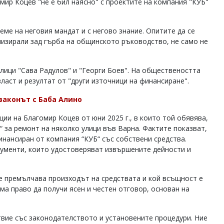
мир Коцев "не е бил наясно" с проектите на компания "КУБ"
еме на неговия мандат и с негово знание. Опитите да се
лизирали зад гърба на общинското ръководство, не само не
лици "Сава Радулов" и "Георги Боев". На обществеността
ласт и резултат от "други източници на финансиране".
законът с Баба Алино
ии на Благомир Коцев от юни 2025 г., в които той обявява,
 за ремонт на няколко улици във Варна. Фактите показват,
финансиран от компания “КУБ“ със собствени средства.
кументи, които удостоверяват извършените дейности и
е премълчава произходът на средствата и кой всъщност е
а право да получи ясен и честен отговор, основан на
вие със законодателството и установените процедури. Ние