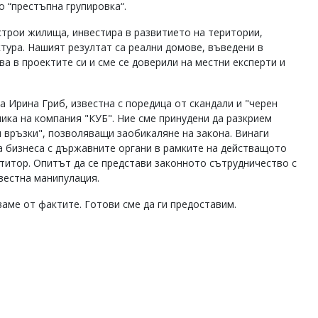
о “престъпна групировка“.
трои жилища, инвестира в развитието на територии,
тура. Нашият резултат са реални домове, въведени в
а в проектите си и сме се доверили на местни експерти и
 Ирина Гриб, известна с поредица от скандали и "черен
ника на компания "КУБ". Ние сме принудени да разкрием
и връзки", позволяващи заобикаляне на закона. Винаги
а бизнеса с държавните органи в рамките на действащото
титор. Опитът да се представи законното сътрудничество с
вестна манипулация.
ваме от фактите. Готови сме да ги предоставим.