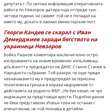
депутатът. По негова информация оперативната
работа по Невзоров датира още отпреди три-
четири години, но самият той не е попадал на
името му, докато е заемал министерския пост.
Георги Кандев се скарал с Иван
Демерджиев заради бягството на
украинеца Невзоров
Бойко Рашков коментира изключително остро
изслушването на новия временно изпълняващ
длъжността председател на ДАНС Станчо Станев в
Народното събрание. Той разкри, че още преди
назначаването му е предупредил за сериозна
политическа грешка и изрази недоумение от
действията на родното ФБР. „Не бих казал, че чух
индикации за предстоящи арести. Подобни данни
не бяха представени. Извън това не останах с
впечатление, че той познава в детайли