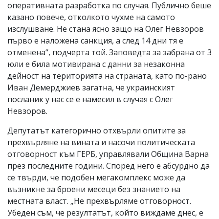
оперативната разработка по случая. Публично беше
казано повече, отколкото чухме на самото
изслушване. Не стана ясно защо на Олег Невзоров
първо е наложена санкция, а след 14 дни тя е
отменена“, подчерта той. Заповедта за забрана от 3
юли е била мотивирана с данни за незаконна
дейност на територията на страната, като по-рано
Иван Демерджиев загатна, че украинският
посланик у нас се е намесил в случая с Олег
Невзоров.
Депутатът категорично отхвърли опитите за
прехвърляне на вината и насочи политическата
отговорност към ГЕРБ, управлявали Община Варна
през последните години. Според него е абсурдно да
се твърди, че подобен мегакомплекс може да
възникне за броени месеци без знанието на
местната власт. „Не прехвърляме отговорност.
Убеден съм, че резултатът, който виждаме днес, е