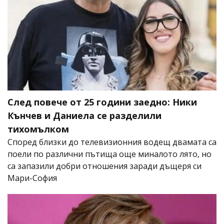
След повече от 25 години заедно: Ники
Кънчев и Даниела се разделили
тихомълком
Според близки до телевизионния водещ двамата са
поели по различни пътища още миналото лято, но
са запазили добри отношения заради дъщеря си
Мари-София