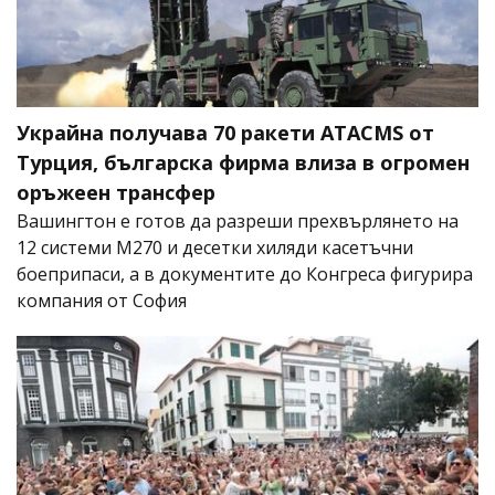
Украйна получава 70 ракети ATACMS от
Турция, българска фирма влиза в огромен
оръжеен трансфер
Вашингтон е готов да разреши прехвърлянето на
12 системи M270 и десетки хиляди касетъчни
боеприпаси, а в документите до Конгреса фигурира
компания от София