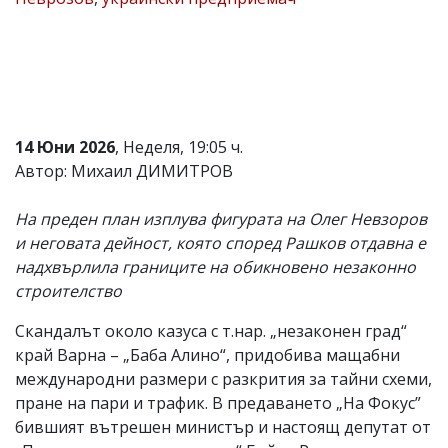
Коментарите
под
статиите
се
въвеждат
от
читателите
14 Юни 2026
, Неделя, 19:05 ч.
и
редакцията
Автор: Михаил ДИМИТРОВ
не
носи
На преден план изплува фигурата на Олег Невзоров
отговорност
за
и неговата дейност, която според Рашков отдавна е
тях!
надхвърлила границите на обикновено незаконно
Ако
строителство
откриете
обиден
за
Скандалът около казуса с т.нар. „незаконен град“
вас
край Варна – „Баба Алино“, придобива мащабни
коментар,
международни размери с разкрития за тайни схеми,
моля
сигнализирайте
пране на пари и трафик. В предаването „На Фокус”
ни!
бившият вътрешен министър и настоящ депутат от