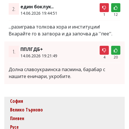
един боклук..
2.
14.06.2026 19:44:51
1
12
...разиграва толкова хора и институции!
Вкарайте го в затвора и да започва да ''пее''.
ППЛГДБ+
1.
14.06.2026 19:21:49
4
20
Долна славоукраинска пасмина, барабар с
нашите еничари, укробите.
София
Велико Търново
Плевен
Русе