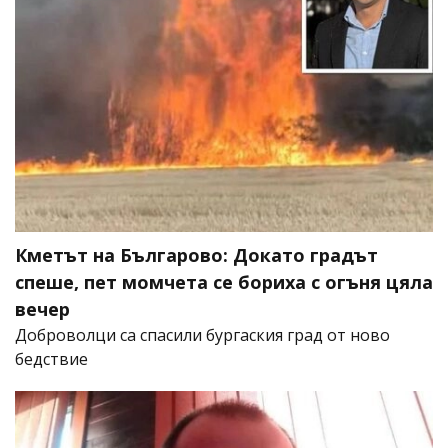
Кметът на Българово: Докато градът
спеше, пет момчета се бориха с огъня цяла
вечер
Доброволци са спасили бургаския град от ново
бедствие