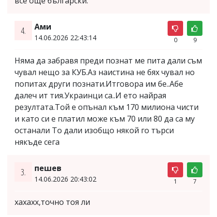
все още български.
Ами
4.
14.06.2026 22:43:14
0
9
Няма да забравя преди познат ме пита дали съм
чувал нещо за КУБ.Аз наистина не бях чувал но
попитах други познати.Итговора им бе..Абе
далеч ит тия.Украинци са..И ето найрая
резултата.Той е опънал към 170 милиона чисти
и като си е платил може към 70 или 80 да са му
останали То дали изобщо някой го търси
някъде сега
пешев
3.
14.06.2026 20:43:02
1
7
хахахх,точно тоя ли