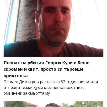
Познат на убития Георги Кузев: Беше
скромен и свит, просто си търсеше
приятелка
Пламен Димитров разказа за 37-годишния мъж и
отправи тежки думи към непълнолетните,
обвинени за смъртта му