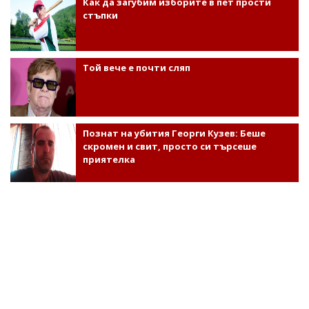
Как да загубим изборите в пет прости
стъпки
Той вече е почти сляп
Познат на убития Георги Кузев: Беше
скромен и свит, просто си търсеше
приятелка