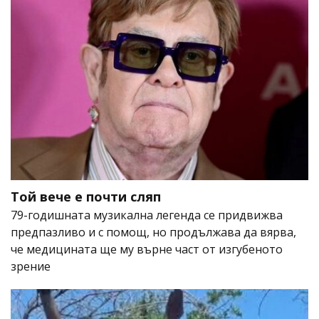
Той вече е почти сляп
79-годишната музикална легенда се придвижва
предпазливо и с помощ, но продължава да вярва,
че медицината ще му върне част от изгубеното
зрение