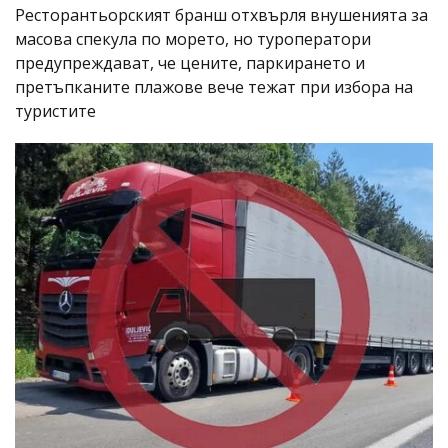
Ресторантьорският бранш отхвърля внушенията за
масова спекула по морето, но туроператори
предупреждават, че цените, паркирането и
претъпканите плажове вече тежат при избора на
туристите