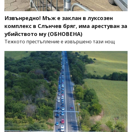
Извънредно! Мъж е заклан в луксозен
комплекс в Слънчев бряг, има арестуван за
убийството му (ОБНОВЕНА)
​Тежкото престъпление е извършено тази нощ