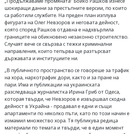
„Продължаваме промяната“ Бойко Рашков изнесе
шокиращи данни за престъпните версии, по които
са работили службите. На преден план изплува
фигурата на Олег Невзоров и неговата дейност,
която според Рашков отдавна е надхвърлила
границите на обикновено незаконно строителство.
Случаят вече се свързва с тежки криминални
направления, които тепърва ще разтърсват
държавата и институциите ни.
„В публичното пространство се говореше за трафик
на хора, наркотрафик дори, както и за пране на
пари. Има и публикации на украинската
разследваща журналистка Ирина Гриб от Одеса,
которая твърди, че Невзоров е извършвал сходна
дейност в Украйна - продавал е едни и същи
апартаменти по няколко пъти, като по този начин е
измамил множество хора. Тя публикува редица
материали по темата и твърди, че в един момент