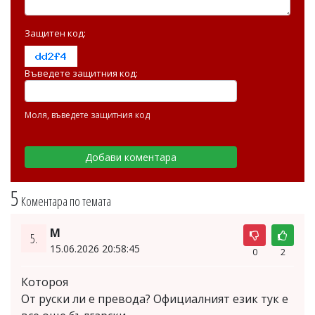
Защитен код:
Въведете защитния код:
Моля, въведете защитния код
5
Коментара по темата
М
5.
15.06.2026 20:58:45
0
2
Котороя
От руски ли е превода? Официалният език тук е