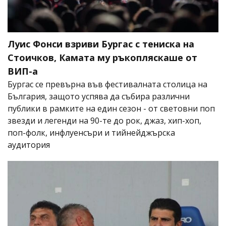
Луис Фонси взриви Бургас с тениска на
Стоичков, Камата му ръкопляскаше от
ВИП-а
Бургас се превърна във фестивалната столица на
България, защото успява да събира различни
публики в рамките на един сезон - от световни поп
звезди и легенди на 90-те до рок, джаз, хип-хоп,
поп-фолк, инфлуенсъри и тийнейджърска
аудитория