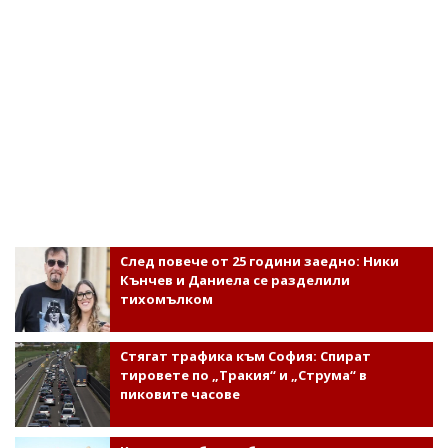
След повече от 25 години заедно: Ники
Кънчев и Даниела се разделили
тихомълком
Стягат трафика към София: Спират
тировете по „Тракия“ и „Струма“ в
пиковите часове