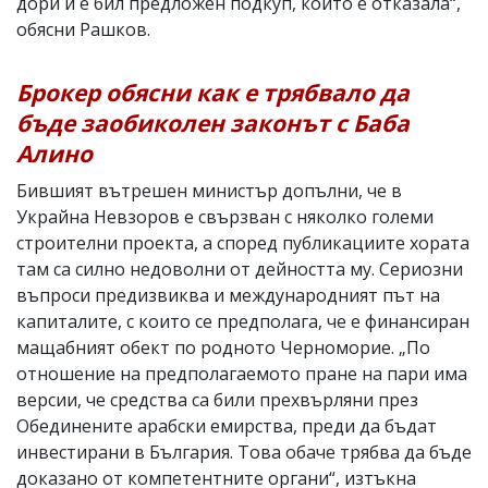
дори ѝ е бил предложен подкуп, който е отказала“,
обясни Рашков.
Брокер обясни как е трябвало да
бъде заобиколен законът с Баба
Алино
Бившият вътрешен министър допълни, че в
Украйна Невзоров е свързван с няколко големи
строителни проекта, а според публикациите хората
там са силно недоволни от дейността му. Сериозни
въпроси предизвиква и международният път на
капиталите, с които се предполага, че е финансиран
мащабният обект по родното Черноморие. „По
отношение на предполагаемото пране на пари има
версии, че средства са били прехвърляни през
Обединените арабски емирства, преди да бъдат
инвестирани в България. Това обаче трябва да бъде
доказано от компетентните органи“, изтъкна