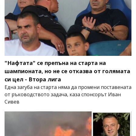
"Нафтата" се препъна на старта на
шампионата, но не се отказва от голямата
си цел - Втора лига
Една загуба на старта няма да промени поставената
от ръководството задача, каза спонсорът Иван
Сивев