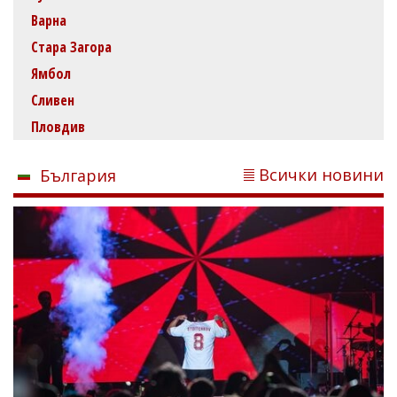
Варна
Стара Загора
Ямбол
Сливен
Пловдив
Всички новини
България