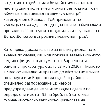
следствие от действия и бездействия на няколко
институции и политически сили през години. Този
обект не е възникнал за няколко месеца“,
категоричен е Рашков. Той припомни, че
коалицията между ГЕРБ, ДПС, ИТН и БСП буквално е
провалила 11 поредни заседания за изслушване на
Деньо Денев за въпросния „незаконен град“.
Като пряко доказателство за институционалното
знание по случая, Рашков показа в телевизионното
студио официален документ от Варненската
районна прокуратура с дата 28 май 2026 г. Писмото
е било официално изпратено до абсолютно всички
нотариуси във Варненския съдебен район със
специално разпореждане. „В него се
предупреждава да не се изповядват сделки по
определени имоти - 93 на брой, тъй като има
съмнения относно законосъобразността на