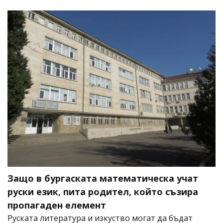
Защо в бургаската математическа учат
руски език, пита родител, който съзира
пропагаден елемент
Руската литература и изкуство могат да бъдат