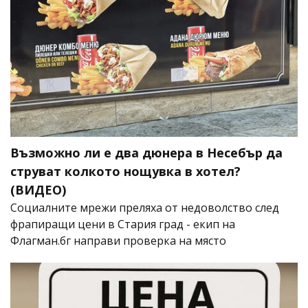
Възможно ли е два дюнера в Несебър да
струват колкото нощувка в хотел?
(ВИДЕО)
Социалните мрежи преляха от недоволство след
фрапиращи цени в Стария град - екип на
Флагман.бг направи проверка на място