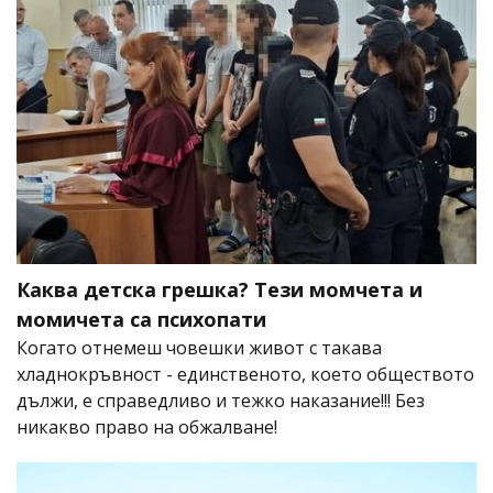
Каква детска грешка? Тези момчета и
момичета са психопати
Когато отнемеш човешки живот с такава
хладнокръвност - единственото, което обществото
дължи, е справедливо и тежко наказание!!! Без
никакво право на обжалване!