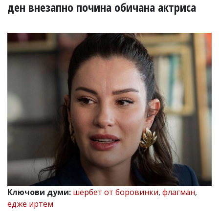
УКРАЙНА
ден внезапно почина обичана актриса
СПОРТ
РАЗСЛЕДВАНЕ
БИЗНЕС
ЮГ
Управители:
Веселин
Василев,
email:
v.vasilev@flagman.bg
Катя
Касабова,
еmail:
k.kassabova@flagman.bg
Главен
редактор:
Иван
Ключови думи:
шербет от боровинки
,
флагман
,
Колев,
едже иртем
email:
office@flagman.bg