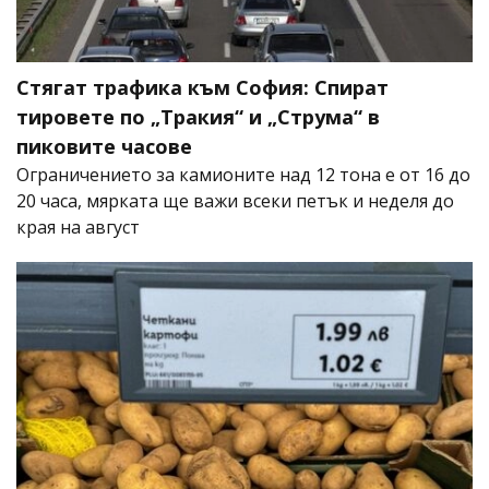
Стягат трафика към София: Спират
тировете по „Тракия“ и „Струма“ в
пиковите часове
Ограничението за камионите над 12 тона е от 16 до
20 часа, мярката ще важи всеки петък и неделя до
края на август