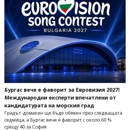
Бургас вече е фаворит за Евровизия 2027!
Международни експерти впечатлени от
кандидатурата на морския град
Градът-домакин ще бъде обявен през следващата
седмица, а Бургас вече е фаворит с около 60 %
срещу 40 за София