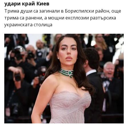
удари край Киев
Трима души са загинали в Бориспилски район, още
трима са ранени, а мощни експлозии разтърсиха
украинската столица