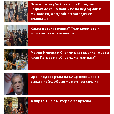
Психолог за убийството в Пловдив:
Радвахме се на ловците на педофили в
миналото, а подобна трагедия се
очакваше
Каква детска грешка? Тези момчета и
момичета са психопати
Мария Илиева и Стенли разтърсиха гората
край Изгрев на „Странджа манджа“
Иран подава ръка на САЩ: Пезешкиан
вижда най-добрия момент за сделка
Флиртът не е интервю за връзка