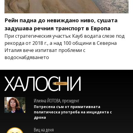
Рейн падна до невиждано ниво, сушата
задушава речния транспорт в Европа
При стратегическия участък Кауб водата слезе под
рекорда от 2018 г., а над 100 общини в Северна
Италия вече изпитват проблеми с
водоснабдяването
Илияна ЙОТОВА, президент
Потресена съм от примитивната
политическа употреба на инцидента с
дрона
Виц на деня