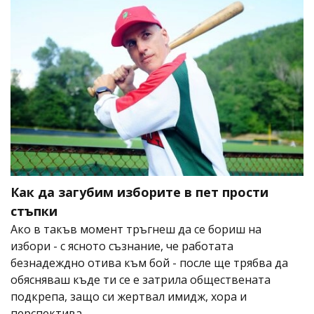
Как да загубим изборите в пет прости
стъпки
Ако в такъв момент тръгнеш да се бориш на
избори - с ясното съзнание, че работата
безнадеждно отива към бой - после ще трябва да
обясняваш къде ти се е затрила обществената
подкрепа, защо си жертвал имидж, хора и
перспектива