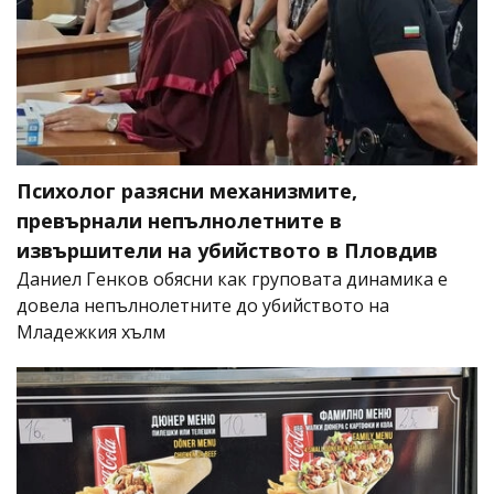
Психолог разясни механизмите,
превърнали непълнолетните в
извършители на убийството в Пловдив
Даниел Генков обясни как груповата динамика е
довела непълнолетните до убийството на
Младежкия хълм