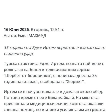
Коментарите
под
статиите
се
въвеждат
от
16 Юни 2026
, Вторник, 12:51 ч.
читателите
Автор: Емел МАХМУД
и
редакцията
не
35-годишната Едже Иртем вероятно е издъхнала от
носи
сърдечен удар
отговорност
за
Турската актриса Едже Иртем, позната най-вече с
тях!
Ако
ролята си на Ъшъл в телевизионния сериал
откриете
"Шербет от боровинки", е починала днес на 35-
обиден
годишна възраст, съобщава в. "Хюриет".
за
вас
Иртем се е почувствала зле в дома си около обяд.
коментар,
моля
По това време с нея е била майка ѝ. На място са
сигнализирайте
пристигнали медицински екипи, които са оказали
ни!
спешна помощ, но въпреки усилията им актрисата