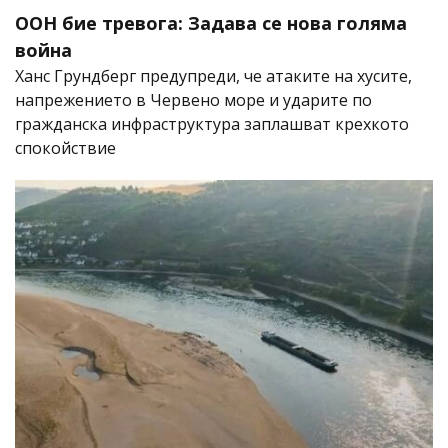
ООН бие тревога: Задава се нова голяма
война
Ханс Грундберг предупреди, че атаките на хусите,
напрежението в Червено море и ударите по
гражданска инфраструктура заплашват крехкото
спокойствие