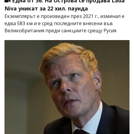
Една от 36: На Острова се продава Lada
Niva уникат за 22 хил. паунда
Екземплярът е произведен през 2021 г., изминал е
едва 583 км и е сред последните внесени във
Великобритания преди санкциите срещу Русия