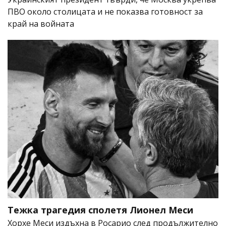
ПВО около столицата и не показва готовност за
край на войната
Тежка трагедия сполетя Лионел Меси
Хорхе Меси издъхна в Росарио след продължително