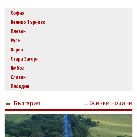
София
Велико Търново
Плевен
Русе
Варна
Стара Загора
Ямбол
Сливен
Пловдив
Всички новини
България