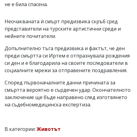
не е била спасена.
Неочакваната ѝ смърт предизвика скръб сред
представители на турските артистични среди и
нейните почитатели.
Допълнително тъга предизвика и фактът, че ден
преди смъртта си Иртем е отпразнувала рождения
си ден и е благодарила на своите последователи в
социалните мрежи за отправените поздравления.
Според първоначалните данни причината за
смъртта вероятно е сърдечен удар. Окончателното
заключение ще бъде направено след изготвянето
на съдебномедицинска експертиза.
В категории:
Животът