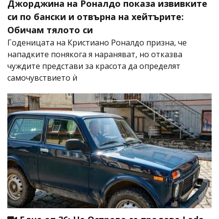
Джорджина на Роналдо показа извивките
си по бански и отвърна на хейтърите:
Обичам тялото си
Годеницата на Кристиано Роналдо призна, че
нападките понякога я нараняват, но отказва
чуждите представи за красота да определят
самочувствието ѝ