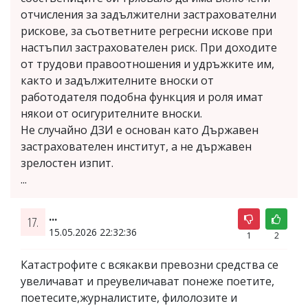
отчисления за задължителни застрахователни
рискове, за съответните регресни искове при
настъпил застрахователен риск. При доходите
от трудови правоотношения и удръжките им,
както и задължителните вноски от
работодателя подобна функция и роля имат
някои от осигурителните вноски.
Не случайно ДЗИ е основан като Държавен
застрахователен институт, а не държавен
зрелостен изпит.
...
...
17.
15.05.2026 22:32:36
1
2
Катастрофите с всякакви превозни средства се
увеличават и преувеличават понеже поетите,
поетесите,журналистите, филолозите и