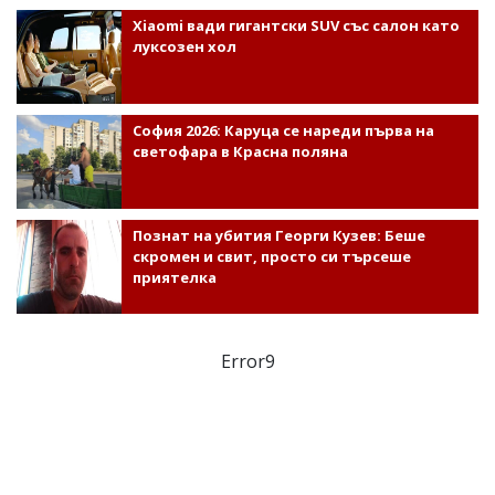
Xiaomi вади гигантски SUV със салон като
луксозен хол
София 2026: Каруца се нареди първа на
светофара в Красна поляна
Познат на убития Георги Кузев: Беше
скромен и свит, просто си търсеше
приятелка
Error9