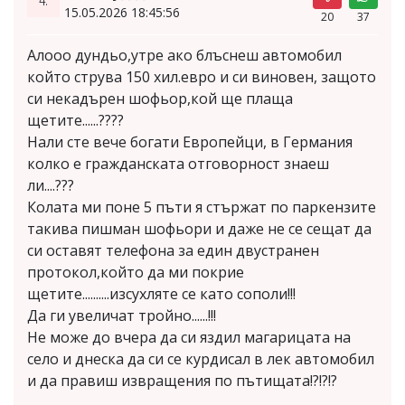
15.05.2026 18:45:56
20
37
Алооо дундьо,утре ако блъснеш автомобил
който струва 150 хил.евро и си виновен, защото
си некадърен шофьор,кой ще плаща
щетите......????
Нали сте вече богати Европейци, в Германия
колко е гражданската отговорност знаеш
ли....???
Колата ми поне 5 пъти я стържат по паркензите
такива пишман шофьори и даже не се сещат да
си оставят телефона за един двустранен
протокол,който да ми покрие
щетите..........изсухляте се като сополи!!!
Да ги увеличат тройно......!!!
Не може до вчера да си яздил магарицата на
село и днеска да си се курдисал в лек автомобил
и да правиш извращения по пътищата!?!?!?