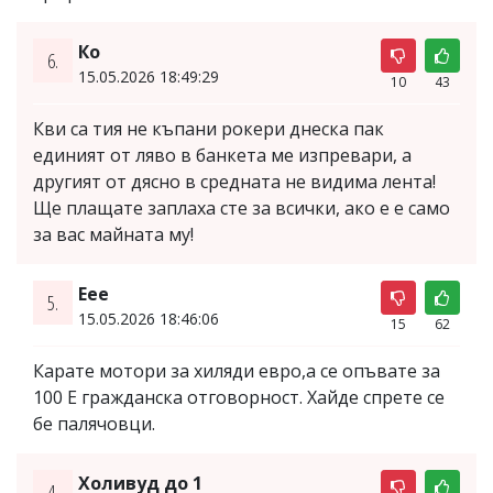
Ко
6.
15.05.2026 18:49:29
10
43
Кви са тия не къпани рокери днеска пак
единият от ляво в банкета ме изпревари, а
другият от дясно в средната не видима лента!
Ще плащате заплаха сте за всички, ако е е само
за вас майната му!
Eee
5.
15.05.2026 18:46:06
15
62
Карате мотори за хиляди евро,а се опъвате за
100 Е гражданска отговорност. Хайде спрете се
бе палячовци.
Холивуд до 1
4.