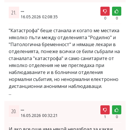
...
21.
16.05.2026 02:08:35
0
0
"Катастрофа" беше станала и когато ме местиха
няколко пъти между отделенията "Родилно" и
"Патологична бременност" и нямаше лекари в
отделенията, понеже всички се били събрали на
станалата "катастрофа" и само санитарите от
няколко отделения не ме прегледаха при
наблюдаваните и в болнични отделения
нормални събития, но ненормални електронно
дистанционни анонимни наблюдаващи.
...
...
20.
16.05.2026 00:32:21
1
0
И ако все още има някой неразбрал за какви