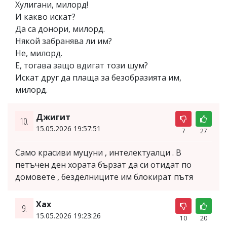
Хулигани, милорд!
И какво искат?
Да са донори, милорд.
Някой забранява ли им?
Не, милорд.
Е, тогава защо вдигат този шум?
Искат друг да плаща за безобразията им,
милорд.
Джигит
10.
15.05.2026 19:57:51
7
27
Само красиви муцуни , интелектуалци . В
петъчен ден хората бързат да си отидат по
домовете , безделниците им блокират пътя
Xax
9.
15.05.2026 19:23:26
10
20