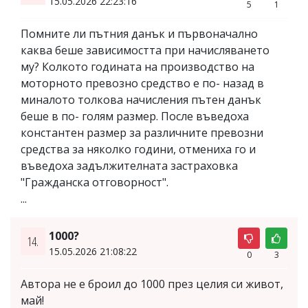
15.05.2026 22:23:16
5
1
Помните ли пътния данък и първоначално
каква беше зависимостта при начисляването
му? Колкото годината на производство на
моторното превозно средство е по- назад в
миналото толкова начисления пътен данък
беше в по- голям размер. После въведоха
константен размер за различните превозни
средства за няколко години, отмениха го и
въведоха задължителната застраховка
"Гражданска отговорност".
...
1000?
14.
15.05.2026 21:08:22
0
3
Автора не е броил до 1000 през целия си живот,
май!