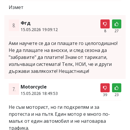
Измет
Фгд
8.
15.05.2026 19:09:12
8
27
Ами научете се да си плащате го целогодишно!
Не да плащате на вноски, и след сезона да
"забравите" да платите! Знам от тарикати,
излъчващи системата! Телк, НОИ, че и други
държави завлякохте! Нещастници!
Motorcycle
7.
15.05.2026 18:49:53
39
23
Не съм моторист, но ги подкрепям и за
протеста и на пътя. Един мотор е много по-
малък от един автомобил и не натоварва
трафика.