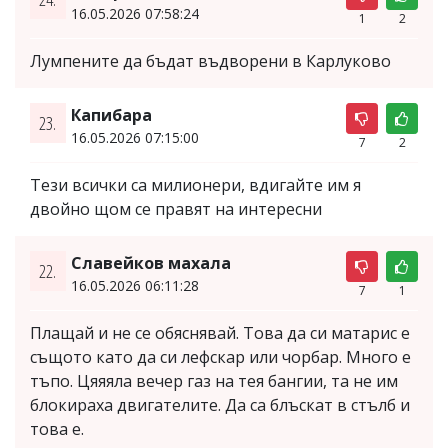
16.05.2026 07:58:24
1
2
Лумпените да бъдат въдворени в Карлуково
Капибара
23.
16.05.2026 07:15:00
7
2
Тези всички са милионери, вдигайте им я
двойно щом се правят на интересни
Славейков махала
22.
16.05.2026 06:11:28
7
1
Плащай и не се обяснявай. Това да си матарис е
същото като да си лефскар или чорбар. Много е
тъпо. Цяяяла вечер газ на тея бангии, та не им
блокираха двигателите. Да са блъскат в стълб и
това е.