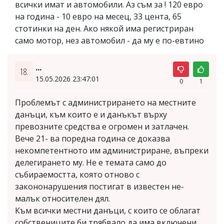
всички имат и автомобили. Аз съм за ! 120 евро
на година - 10 евро на месец, 33 цента, 65
стoтинки на ден. Ако някой има регистриран
само мотор, нез автомобил - да му е по-евтино
...
18.
15.05.2026 23:47:01
0
1
Проблемът с администрирането на местните
данъци, към които е и данъкът върху
превозните средства е огромен и затлачен.
Вече 21- ва поредна година се доказва
некомпетентното им администриране, въпреки
делегирането му. Не е темата само до
събираемостта, която отново с
закононарушения постигат в известен не-
малък относителен дял.
Към всички местни данъци, с които се облагат
собствениците би трябвало да има включени