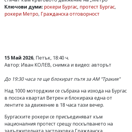
Ключови думи:
рокери Бургас
,
протест Бургас
,
Коментарите
под
рокери Метро
,
Гражданска отговорност
статиите
се
въвеждат
от
читателите
и
редакцията
не
15 Май 2026
, Петък, 18:40 ч.
носи
Автор: Иван КОЛЕВ, снимка и видео: авторът
отговорност
за
тях!
До 19:30 часа те ще блокират пътя за АМ "Тракия"
Ако
откриете
Над 1000 моторджии се събраха на изхода на Бургас
обиден
за
в посока квартал Ветрен и блокираха една от
вас
лентите за движение в 18 часа тази вечер.
коментар,
моля
Бургаските рокери се присъединяват към
сигнализирайте
националния протест срещу поскъпването на
ни!
задължителната застраховка Гражданска