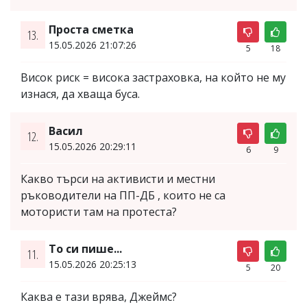
Проста сметка
13.
15.05.2026 21:07:26
5
18
Висок риск = висока застраховка, на който не му
изнася, да хваща буса.
Васил
12.
15.05.2026 20:29:11
6
9
Какво търси на активисти и местни
ръководители на ПП-ДБ , които не са
мотористи там на протеста?
То си пише...
11.
15.05.2026 20:25:13
5
20
Каква е тази врява, Джеймс?