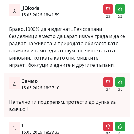
JJOko4a
3.
15.05.2026 18:41:59
23
52
Браво,1000% да я вдигнат...Тея скапани
безделници вместо да карат извън града и да се
радват на живота и природата обикалят като
глъмави и само вдигат шум...но ченгетата са
виновни....котката като спи, мишките
играят....боклуци и едните и другите тъпани.
Сачмо
2.
15.05.2026 18:37:10
37
30
Напълно ги подкрепям,протести до дупка за
всичко !
1
1.
15.05.2026 18:28:33
36
41