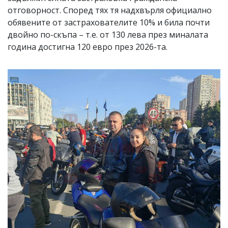
отговорност. Според тях тя надхвърля официално
обявените от застрахователите 10% и била почти
двойно по-скъпа – т.е. от 130 лева през миналата
година достигна 120 евро през 2026-та.