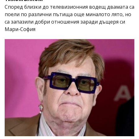
Според близки до телевизионния водещ двамата са
поели по различни пътища още миналото лято, но
са запазили добри отношения заради дъщеря си
Мари-София