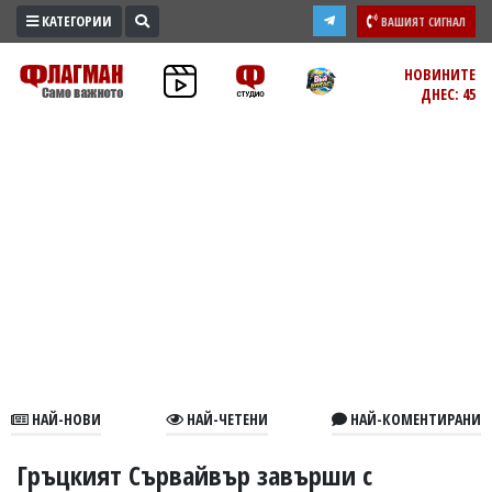
КАТЕГОРИИ
ВАШИЯТ СИГНАЛ
ПРОМО
НОВИНИТЕ
ДНЕС: 45
ЗОНА
ИЗБОРИ
2026
ПРАКТИЧНО
КУЛТУРА
ЗДРАВЕ
ПОЛИТИКА
ОБЩИНИ
ОБЩЕСТВО
ЛАЙФСТАЙЛ
НАЙ-НОВИ
НАЙ-ЧЕТЕНИ
НАЙ-КОМЕНТИРАНИ
ВОЙНАТА
В
Гръцкият Сървайвър завърши с