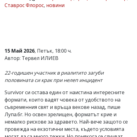
Ставрос Флорос
,
новини
Коментарите
под
статиите
се
въвеждат
от
читателите
и
15 Май 2026
, Петък, 18:00 ч.
редакцията
не
Автор: Тервел ИЛИЕВ
носи
отговорност
22-годишен участник в риалитито загуби
за
тях!
половината си крак при нелеп инцидент
Ако
откриете
Survivor си остава един от наистина интересните
обиден
формати, които вадят човека от удобството на
за
вас
съвременния свят и връща векове назад, пише
коментар,
Лупа.бг. Но освен зрелищен, форматът крие и
моля
немалко рискове за здравето. Най-вече защото се
сигнализирайте
ни!
провежда на екзотични места, където условията
могат да са много тежки. Но понякога се случват