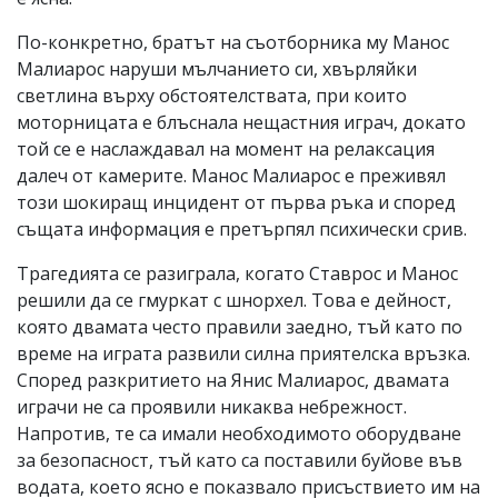
По-конкретно, братът на съотборника му Манос
Малиарос наруши мълчанието си, хвърляйки
светлина върху обстоятелствата, при които
моторницата е блъснала нещастния играч, докато
той се е наслаждавал на момент на релаксация
далеч от камерите. Манос Малиарос е преживял
този шокиращ инцидент от първа ръка и според
същата информация е претърпял психически срив.
Трагедията се разиграла, когато Ставрос и Манос
решили да се гмуркат с шнорхел. Това е дейност,
която двамата често правили заедно, тъй като по
време на играта развили силна приятелска връзка.
Според разкритието на Янис Малиарос, двамата
играчи не са проявили никаква небрежност.
Напротив, те са имали необходимото оборудване
за безопасност, тъй като са поставили буйове във
водата, което ясно е показвало присъствието им на