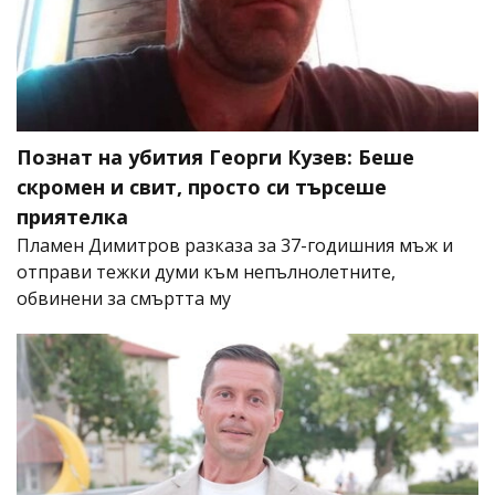
Познат на убития Георги Кузев: Беше
скромен и свит, просто си търсеше
приятелка
Пламен Димитров разказа за 37-годишния мъж и
отправи тежки думи към непълнолетните,
обвинени за смъртта му