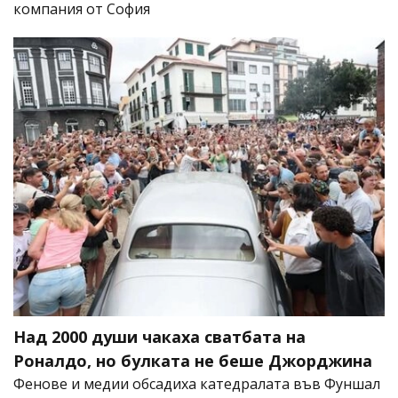
компания от София
Над 2000 души чакаха сватбата на
Роналдо, но булката не беше Джорджина
Фенове и медии обсадиха катедралата във Фуншал