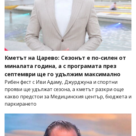
Кметът на Царево: Сезонът е по-силен от
миналата година, а с програмата през
септември ще го удължим максимално
Рибен фест с Иви Адаму, Джурджуна и спортни
прояви ще удължат сезона, а кметът разкри още
какво предстои за Медицинския център, бюджета и
паркирането