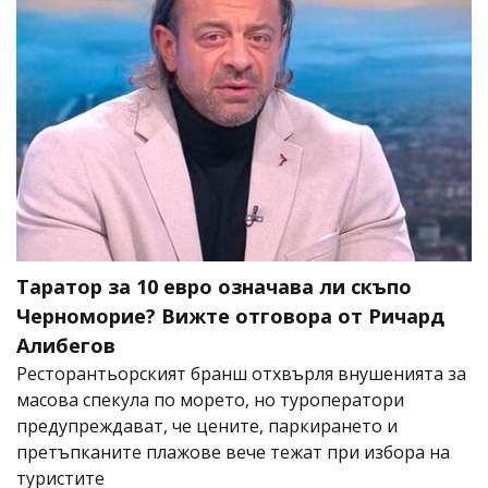
Таратор за 10 евро означава ли скъпо
Черноморие? Вижте отговора от Ричард
Алибегов
Ресторантьорският бранш отхвърля внушенията за
масова спекула по морето, но туроператори
предупреждават, че цените, паркирането и
претъпканите плажове вече тежат при избора на
туристите