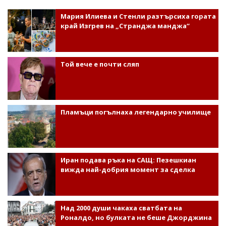
Мария Илиева и Стенли разтърсиха гората
край Изгрев на „Странджа манджа“
Той вече е почти сляп
Пламъци погълнаха легендарно училище
Иран подава ръка на САЩ: Пезешкиан
вижда най-добрия момент за сделка
Над 2000 души чакаха сватбата на
Роналдо, но булката не беше Джорджина