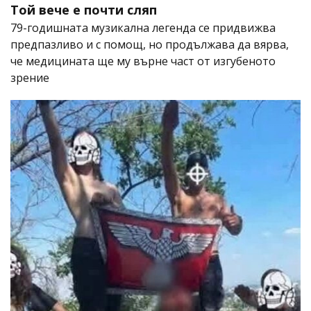
Той вече е почти сляп
79-годишната музикална легенда се придвижва
предпазливо и с помощ, но продължава да вярва,
че медицината ще му върне част от изгубеното
зрение