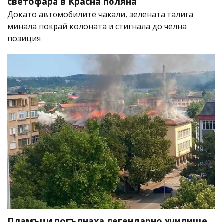
светофара в Красна поляна
Докато автомобилите чакали, зелената талига
минала покрай колоната и стигнала до челна
позиция
Пламъци погълнаха легендарно училище