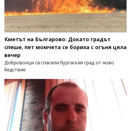
Кметът на Българово: Докато градът
спеше, пет момчета се бориха с огъня цяла
вечер
Доброволци са спасили бургаския град от ново
бедствие