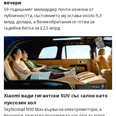
вечери
59-годишният милиардер почти изчезна от
публичността, състоянието му остава около 9,3
млрд. долара, а Великобритания се готви за
съдебна битка за £2,5 млрд.
Xiaomi вади гигантски SUV със салон като
луксозен хол
SkyNomad N90 Max върви на електромотори, а
бензинов двигател произвежда ток при дългите