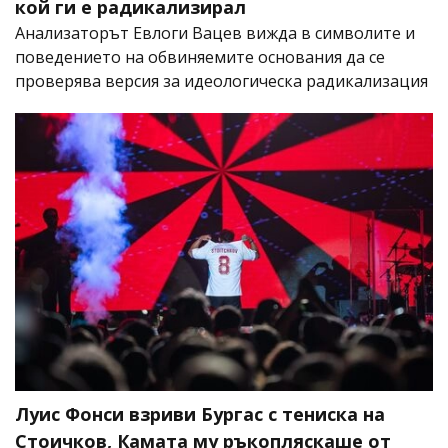
кой ги е радикализирал
Анализаторът Евлоги Вацев вижда в символите и
поведението на обвиняемите основания да се
проверява версия за идеологическа радикализация
Луис Фонси взриви Бургас с тениска на
Стоичков, Камата му ръкопляскаше от