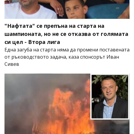
"Нафтата" се препъна на старта на
шампионата, но не се отказва от голямата
си цел - Втора лига
Една загуба на старта няма да промени поставената
от ръководството задача, каза спонсорът Иван
Сивев