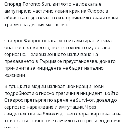
Според Toronto Sun, витлото на лодката е
ампутирало частично левия крак на Флорос в
областта под коляното и е причинило значителна
травма на десния му глезен.
Ставрос Флорос остава хоспитализиран и няма
опасност за живота, но състоянието му остава
сериозно. Телевизионното излъчване на
предаването в Гърция се преустановява, докато
причините за инцидента не бъдат напълно
изяснени.
В гръцките медии излизат шокиращи нови
подробности относно трагичния инцидент, който
Ставрос претърпя по време на Survivor, довел до
сериозно нараняване и ампутация. Чрез
свидетелства на близки до него хора, картината на
това какво точно се е случило в открити води вече
е ясна.