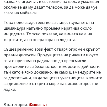
казва, че играчът, в състояние на шок, е умолявал
околните да му дадат телефон, за да може да чуе
гласа на майка си.
Това ново свидетелство за съществуването на
шамандура напълно променя наратива около
инцидента. То ясно показва, че вината не е на
жертвите, а на оператора на лодката.
Същевременно този факт отваря огромен кръг от
правни дискусии. Продукцията на риалити шоуто
сега е призована радикално да преосмисли
протоколите за безопасност в морските дейности,
тъй като е ясно доказано, че само шамандурите не
са достатъчни, за да защитят участниците в зоните
за движение в открито море на високоскоростни
лодки.
В категории:
Животът