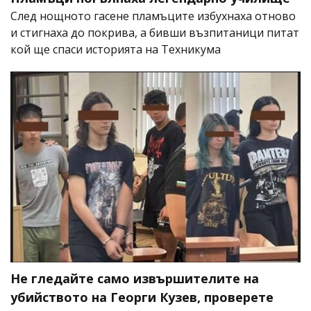
След нощното гасене пламъците избухнаха отново
и стигнаха до покрива, а бивши възпитаници питат
кой ще спаси историята на Техникума
Не гледайте само извършителите на
убийството на Георги Кузев, проверете