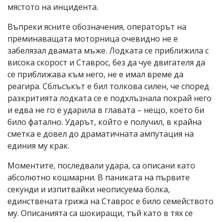
мястото на инцидента.
Въпреки ясните обозначения, операторът на
преминаващата моторница очевидно не е
забелязал двамата мъже. Лодката се приближила с
висока скорост и Ставрос, без да чуе двигателя да
се приближава към него, не е имал време да
реагира. Сблъсъкът е бил толкова силен, че според
разкритията лодката се е подхлъзнала покрай него
и едва не го е ударила в главата – нещо, което би
било фатално. Ударът, който е получил, в крайна
сметка е довел до драматичната ампутация на
единия му крак.
Моментите, последвали удара, са описани като
абсолютно кошмарни. В паниката на първите
секунди и изпитвайки неописуема болка,
единствената грижа на Ставрос е било семейството
му. Описанията са шокиращи, тъй като в тях се