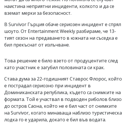
наистина неприятни инциденти, колкото и да се
вземат мерки за безопасност.
В Survivor Гърция обаче сериозен инцидент е спрял
шоуто. От Entertainment Weekly разбираме, че 13-
тият сезон на предаването в южната ни съседка е
бил прекъснат от излъчване.
Това решение е било взето от продуцентите след
като участник е загубил половината си крак.
Става дума за 22-годишният Ставрос Флорос, който
е пострадал сериозно при инцидент в
Доминиканската република, където са снимките на
формата. Той е участвал в подводен риболов близо
до остров Саона, който не е бил част от снимките
на Survivor, когато минаваща наблизо туристическа
лодка го е ударила, докато е бил във водата.