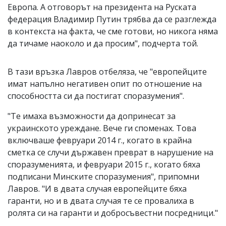
Европа. А отговорът на президента на Руската
федерация Владимир Путин трябва да се разглежда
в контекста на факта, че сме готови, но никога няма
да тичаме наоколо и да просим", подчерта той.
В тази връзка Лавров отбеляза, че "европейците
имат напълно негативен опит по отношение на
способността си да постигат споразумения".
"Те имаха възможности да допринесат за
украинското уреждане. Вече ги споменах. Това
включваше февруари 2014 г., когато в крайна
сметка се случи държавен преврат в нарушение на
споразуменията, и февруари 2015 г., когато бяха
подписани Минските споразумения", припомни
Лавров. "И в двата случая европейците бяха
гаранти, но и в двата случая те се провалиха в
ролята си на гаранти и добросъвестни посредници."