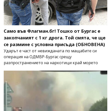
Само във Флагман.бг! Тошко от Бургас е
закопчаният с 1 кг дрога. Той смята, че ще
се размине с условна присъда (ОБНОВЕНА)
Ударът е част от невижданата по мащабите си
операция на ОДМВР-Бургас срещу
разпространението на наркотици край морето