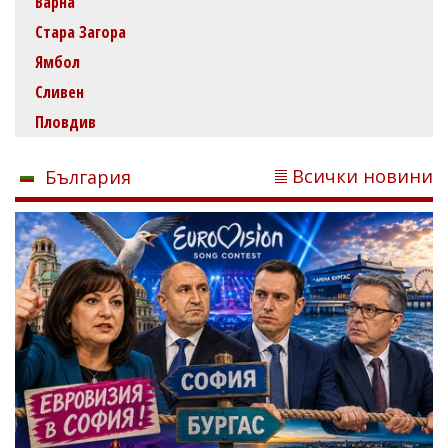
Варна
Стара Загора
Ямбол
Сливен
Пловдив
Всички новини
България