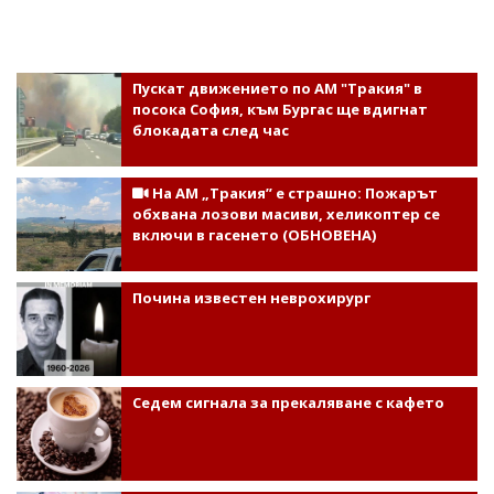
Пускат движението по АМ "Тракия" в
посока София, към Бургас ще вдигнат
блокадата след час
На АМ „Тракия” е страшно: Пожарът
обхвана лозови масиви, хеликоптер се
включи в гасенето (ОБНОВЕНА)
Почина известен неврохирург
Седем сигнала за прекаляване с кафето