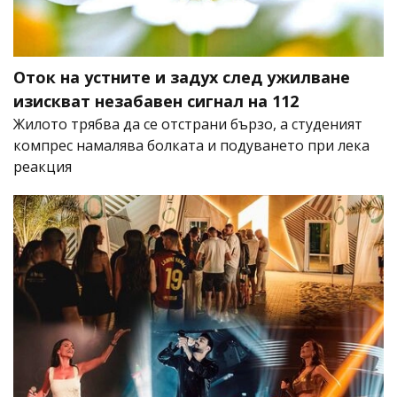
Оток на устните и задух след ужилване
изискват незабавен сигнал на 112
Жилото трябва да се отстрани бързо, а студеният
компрес намалява болката и подуването при лека
реакция