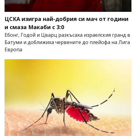
ЦСКА изигра най-добрия си мач от години
и смаза Макаби с 3:0
Ебонг, Годой и Цварц разкъсаха израелския гранд в
Батуми и доближиха червените до плейофа на Лига
Европа