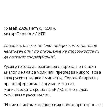
Коментарите
под
статиите
се
въвеждат
от
15 Май 2026
, Петък, 16:00 ч.
читателите
Автор: Тервел ИЛИЕВ
и
редакцията
не
Лавров отбеляза, че "европейците имат напълно
носи
негативен опит по отношение на способността си
отговорност
да постигат споразумения".
за
тях!
Ако
Русия е готова да разговаря с Европа, но не иска
откриете
диалог и няма да моли или преследва никого. Това
обиден
каза руският външен министър Сергей Лавров на
за
вас
пресконференция след участието си в
коментар,
министерската среща на БРИКС в Ню Делхи,
моля
съобщават руски медии.
сигнализирайте
ни!
"И ние не искаме никакъв вид преговорен процес с