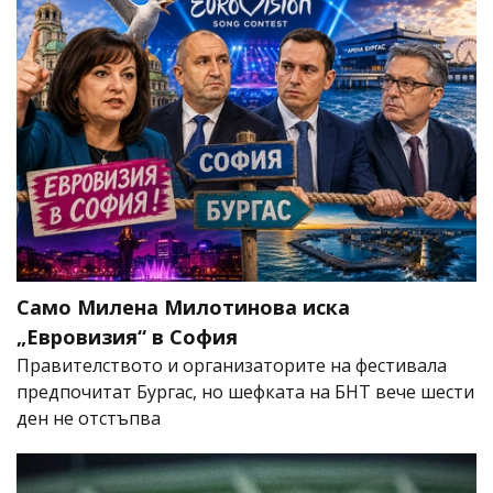
Само Милена Милотинова иска
„Евровизия“ в София
Правителството и организаторите на фестивала
предпочитат Бургас, но шефката на БНТ вече шести
ден не отстъпва