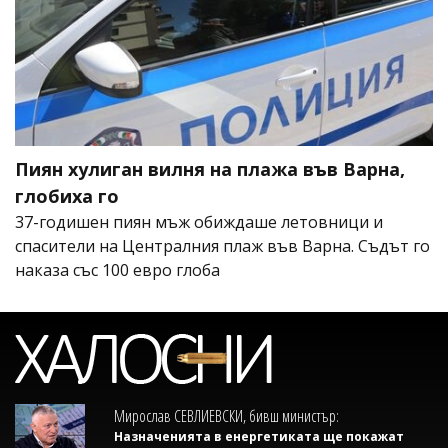
Пиян хулиган вилня на плажа във Варна,
глобиха го
37-годишен пиян мъж обиждаше летовници и
спасители на Централния плаж във Варна. Съдът го
наказа със 100 евро глоба
Мирослав СЕВЛИЕВСКИ, бивш министър:
Назначенията в енергетиката ще покажат