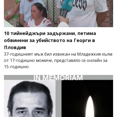
10 тийнейджъри задържани, петима
обвинени за убийството на Георги в
Пловдив
37-годишният мъж бил извикан на Младежкия хълм
от 17-годишно момиче, представяло се онлайн за
15-годишно