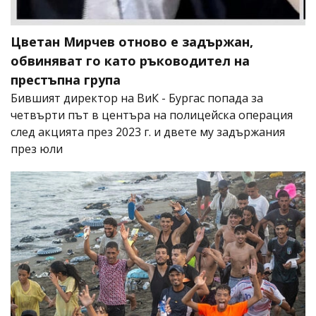
Цветан Мирчев отново е задържан,
обвиняват го като ръководител на
престъпна група
Бившият директор на ВиК - Бургас попада за
четвърти път в центъра на полицейска операция
след акцията през 2023 г. и двете му задържания
през юли