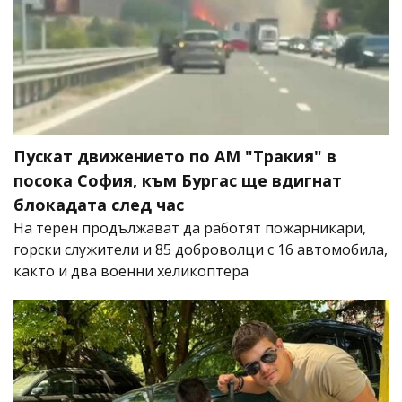
Пускат движението по АМ "Тракия" в
посока София, към Бургас ще вдигнат
блокадата след час
На терен продължават да работят пожарникари,
горски служители и 85 доброволци с 16 автомобила,
както и два военни хеликоптера