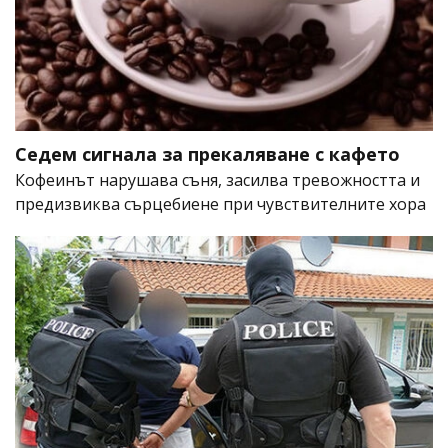
Седем сигнала за прекаляване с кафето
Кофеинът нарушава съня, засилва тревожността и
предизвиква сърцебиене при чувствителните хора