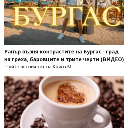
Рапър възпя контрастите на Бургас - град
на греха, баровците и трите черти (ВИДЕО)
Чуйте летния хит на Крисо М