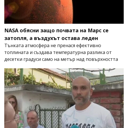
NASA обясни защо почвата на Марс се
затопля, а въздухът остава леден
Тънката атмосфера не пренася ефективно
топлината и създава температурна разлика от
десетки градуси само на метър над повърхността