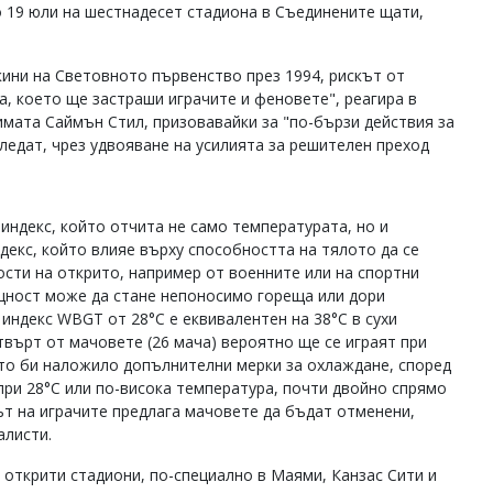
о 19 юли на шестнадесет стадиона в Съединените щати,
ини на Световното първенство през 1994, рискът от
а, което ще застраши играчите и феновете", реагира в
мата Саймън Стил, призовавайки за "по-бързи действия за
гледат, чрез удвояване на усилията за решителен преход
ндекс, който отчита не само температурата, но и
декс, който влияе върху способността на тялото да се
ости на открито, например от военните или на спортни
щност може да стане непоносимо гореща или дори
индекс WBGT от 28°C е еквивалентен на 38°C в сухи
твърт от мачовете (26 мача) вероятно ще се играят при
то би наложило допълнителни мерки за охлаждане, според
 при 28°C или по-висока температура, почти двойно спрямо
ът на играчите предлага мачовете да бъдат отменени,
алисти.
 открити стадиони, по-специално в Маями, Канзас Сити и