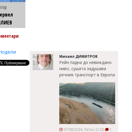
втор
ервел
ИЛИЕВ
оментари
подели
Михаил ДИМИТРОВ
Рейн падна до невиждано
ниво, сушата задушава
речния транспорт в Европа
07/08/2026, Петък 22:00
1