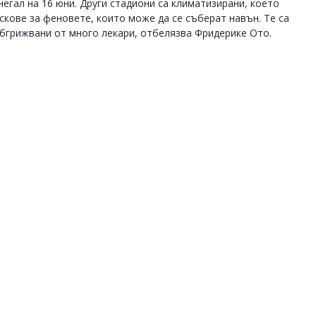
гал на 16 юни. Други стадиони са климатизирани, което
искове за феновете, които може да се съберат навън. Те са
бгрижвани от много лекари, отбелязва Фридерике Ото.