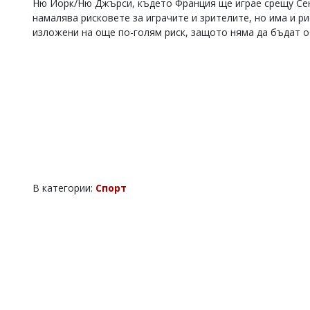
Ню Йорк/Ню Джърси, където Франция ще играе срещу Сене
намалява рисковете за играчите и зрителите, но има и р
изложени на още по-голям риск, защото няма да бъдат о
В категории:
Спорт