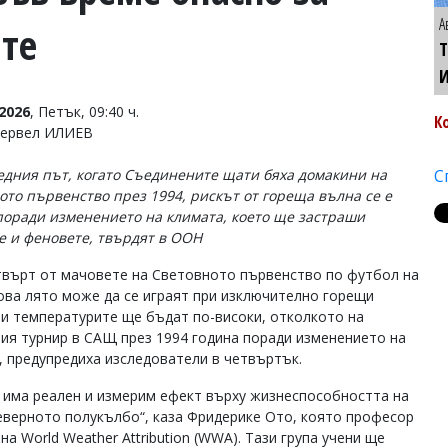
А
ите
Т
2026
, Петък, 09:40 ч.
К
Тервел ИЛИЕВ
едния път, когато Съединените щати бяха домакини на
С
ото първенство през 1994, рискът от гореща вълна се е
поради изменението на климата, което ще застраши
е и феновете, твърдят в ООН
твърт от мачовете на Световното първенство по футбол на
ва лято може да се играят при изключително горещи
 и температурите ще бъдат по-високи, отколкото на
ия турнир в САЩ през 1994 година поради изменението на
, предупредиха изследователи в четвъртък.
а има реален и измерим ефект върху жизнеспособността на
еверното полукълбо“, каза Фридерике Ото, която професор
на World Weather Attribution (WWA). Тази група учени ще