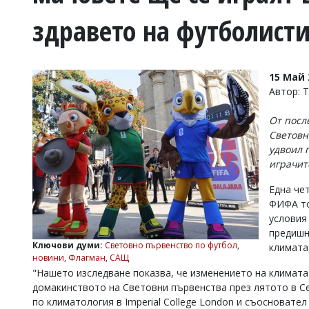
УКРАЙНА
здравето на футболист
СПОРТ
РАЗСЛЕДВАНЕ
БИЗНЕС
15 Май 
ЮГ
Автор: 
От посл
Управители:
Световн
Веселин
удвоил 
Василев,
email:
играчит
v.vasilev@flagman.bg
Катя
Една че
Касабова,
ФИФА то
еmail:
k.kassabova@flagman.bg
условия
предишн
Главен
Ключови думи:
Световно първенство по футбол
,
климата
редактор:
новини
,
Флагман
,
САЩ
Иван
"Нашето изследване показва, че изменението на климат
Колев,
email:
домакинството на Световни първенства през лятото в С
office@flagman.bg
по климатология в Imperial College London и съосновател 