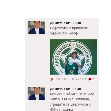
Димитър КИРЯКОВ
Нефтохимик привлече
офанзивен халф
07/08/2026, Петък 19:31
2
Димитър КИРЯКОВ
Бургаска област вече има
близо 338 хил. жилища,
сградите се увеличиха с
453 за година