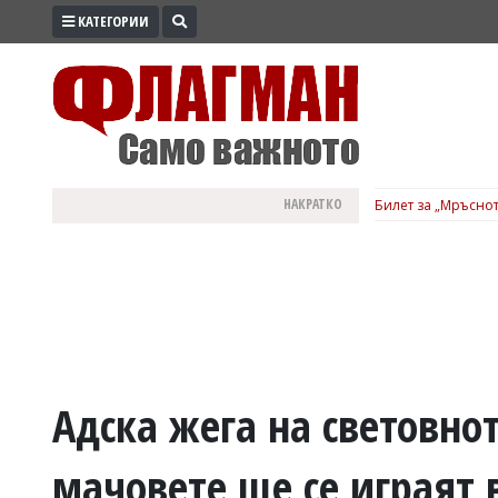
КАТЕГОРИИ
ПРОМО
ЗОНА
ИЗБОРИ
2026
ПРАКТИЧНО
НАКРАТКО
Билет за „Мръснот
КУЛТУРА
ЗДРАВЕ
ПОЛИТИКА
ОБЩИНИ
ОБЩЕСТВО
ЛАЙФСТАЙЛ
Адска жега на световнот
ВОЙНАТА
мачовете ще се играят 
В