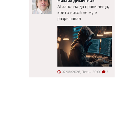
Михаил ДИМИТРОВ
AI започна да прави неща,
които никой не му е
разрешавал
07/08/2026, Петък 20:00
3