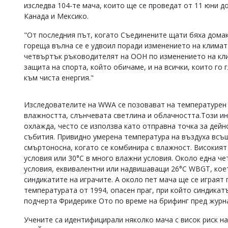
изследва 104-те мача, които ще се проведат от 11 юни д
Коментарите
Канада и Мексико.
под
статиите
"От последния път, когато Съединените щати бяха домак
се
гореща вълна се е удвоил поради изменението на климат
въвеждат
четвъртък ръководителят на ООН по изменението на кли
от
читателите
защита на спорта, който обичаме, и на всички, които го 
и
към чиста енергия."
редакцията
не
носи
Изследователите на WWA се позовават на температурен и
отговорност
влажността, слънчевата светлина и облачността.Този ин
за
охлажда, често се използва като отправна точка за дейн
тях!
събития. Привидно умерена температура на въздуха всъ
Ако
смъртоносна, когато се комбинира с влажност. Високият 
откриете
обиден
условия или 30°C в много влажни условия. Около една че
за
условия, еквивалентни или надвишаващи 26°C WBGT, кое
вас
синдикатите на играчите. А около пет мача ще се играят
коментар,
температурата от 1994, опасен праг, при който синдикат
моля
подчерта Фридерике Ото по време на брифинг пред журн
сигнализирайте
ни!
Учените са идентифицирали няколко мача с висок риск на