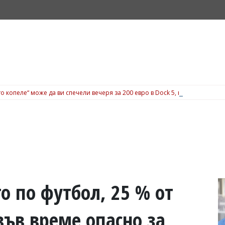
о копеле“ може да ви спечели вечеря за 200 евро в Dock 5, вижте подробн
о по футбол, 25 % от
във време опасно за